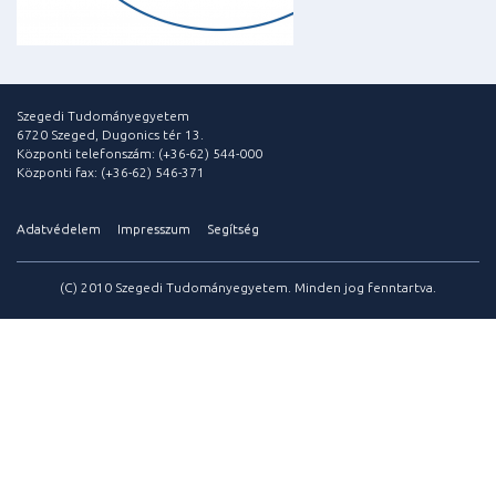
Szegedi Tudományegyetem
6720 Szeged, Dugonics tér 13.
Központi telefonszám: (+36-62) 544-000
Központi fax: (+36-62) 546-371
Adatvédelem
Impresszum
Segítség
(C) 2010 Szegedi Tudományegyetem. Minden jog fenntartva.