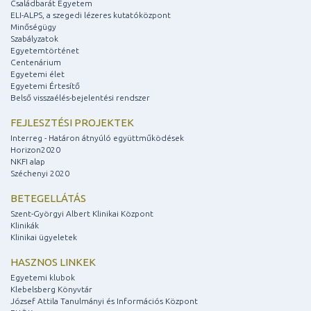
Családbarát Egyetem
ELI-ALPS, a szegedi lézeres kutatóközpont
Minőségügy
Szabályzatok
Egyetemtörténet
Centenárium
Egyetemi élet
Egyetemi Értesítő
Belső visszaélés-bejelentési rendszer
FEJLESZTÉSI PROJEKTEK
Interreg - Határon átnyúló együttműködések
Horizon2020
NKFI alap
Széchenyi 2020
BETEGELLÁTÁS
Szent-Györgyi Albert Klinikai Központ
Klinikák
Klinikai ügyeletek
HASZNOS LINKEK
Egyetemi klubok
Klebelsberg Könyvtár
József Attila Tanulmányi és Információs Központ