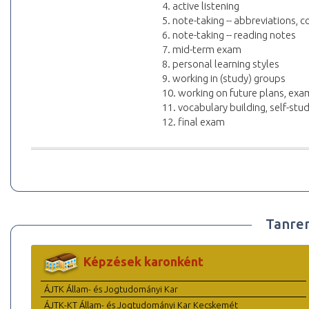
4. active listening
5. note-taking -- abbreviations,
6. note-taking -- reading notes
7. mid-term exam
8. personal learning styles
9. working in (study) groups
10. working on future plans, exa
11. vocabulary building, self-stu
12. final exam
Tanre
Képzések karonként
ÁJTK Állam- és Jogtudományi Kar
ÁJTK-KT Állam- és Jogtudományi Kar Kecskemét