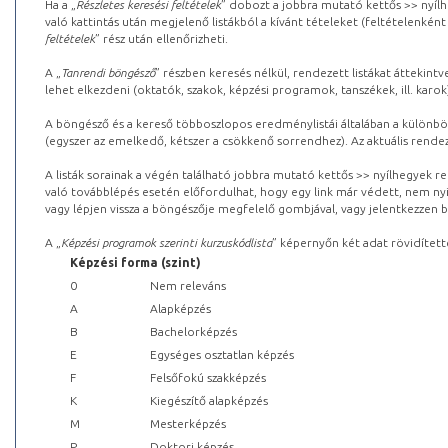
Ha a „
Részletes keresési feltételek
” dobozt a jobbra mutató kettős >> nyílh
való kattintás után megjelenő listákból a kívánt tételeket (feltételenként
feltételek
” rész után ellenőrizheti.
A „
Tanrendi böngésző
” részben keresés nélkül, rendezett listákat áttekin
lehet elkezdeni (oktatók, szakok, képzési programok, tanszékek, ill. karok
A böngésző és a kereső többoszlopos eredménylistái általában a különböz
(egyszer az emelkedő, kétszer a csökkenő sorrendhez). Az aktuális rendez
A listák sorainak a végén található jobbra mutató kettős >> nyílhegyek r
való továbblépés esetén előfordulhat, hogy egy link már védett, nem nyi
vagy lépjen vissza a böngészője megfelelő gombjával, vagy jelentkezzen be
A „
Képzési programok szerinti kurzuskódlista
” képernyőn két adat rövidített
Képzési forma (szint)
0
Nem releváns
A
Alapképzés
B
Bachelorképzés
E
Egységes osztatlan képzés
F
Felsőfokú szakképzés
K
Kiegészítő alapképzés
M
Mesterképzés
P
Doktori képzés