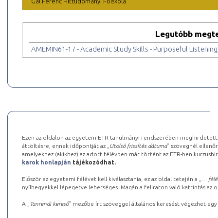
Gál Ferenc Hittudományi Főiskola
Legutóbb megte
AMEMIN61-17 - Academic Study Skills - Purposeful Listening,
Ezen az oldalon az egyetem ETR tanulmányi rendszerében meghirdetett k
áttöltésre, ennek időpontját az „
Utolsó frissítés dátuma
” szövegnél ellenőr
amelyekhez (akikhez) az adott félévben már történt az ETR-ben kurzushi
karok honlapján
tájékozódhat.
Először az egyetemi félévet kell kiválasztania, ez az oldal tetején a „
… félé
nyílhegyekkel lépegetve lehetséges. Magán a feliraton való kattintás az old
A „
Tanrendi kereső
” mezőbe írt szöveggel általános keresést végezhet egy