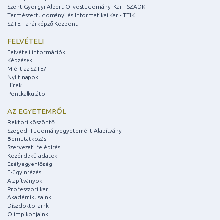
Szent-Györgyi Albert Orvostudományi Kar - SZAOK
Természettudományi és Informatikai Kar - TTIK
SZTE Tanárképző Központ
FELVÉTELI
Felvételi információk
Képzések
Miért az SZTE?
Nyílt napok
Hírek
Pontkalkulátor
AZ EGYETEMRŐL
Rektori köszöntő
Szegedi Tudományegyetemért Alapítvány
Bemutatkozás
Szervezeti felépítés
Közérdekű adatok
Esélyegyenlőség
E-ügyintézés
Alapítványok
Professzori kar
Akadémikusaink
Díszdoktoraink
Olimpikonjaink