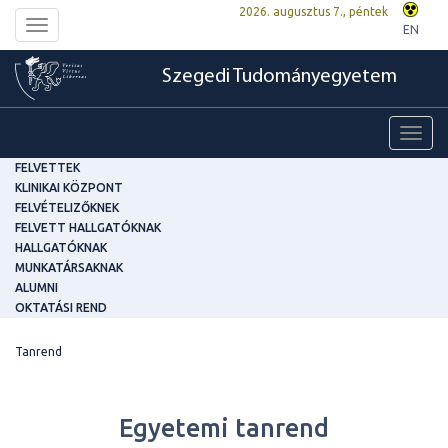
2026. augusztus 7., péntek
Toggle
EN
navigation
Szegedi Tudományegyetem
Toggl
navig
FELVETTEK
KLINIKAI KÖZPONT
FELVÉTELIZŐKNEK
FELVETT HALLGATÓKNAK
HALLGATÓKNAK
MUNKATÁRSAKNAK
ALUMNI
OKTATÁSI REND
Tanrend
Egyetemi tanrend