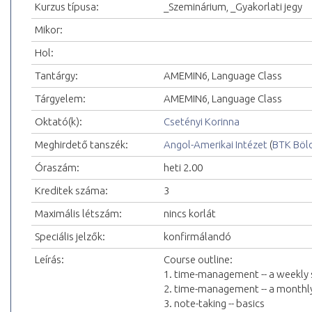
Kurzus típusa:
_Szeminárium, _Gyakorlati jegy
Mikor:
Hol:
Tantárgy:
AMEMIN6, Language Class
Tárgyelem:
AMEMIN6, Language Class
Oktató(k):
Csetényi Korinna
Meghirdető tanszék:
Angol-Amerikai Intézet
(
BTK Böl
Óraszám:
heti 2.00
Kreditek száma:
3
Maximális létszám:
nincs korlát
Speciális jelzők:
konfirmálandó
Leírás:
Course outline:
1. time-management -- a weekly
2. time-management -- a monthl
3. note-taking -- basics