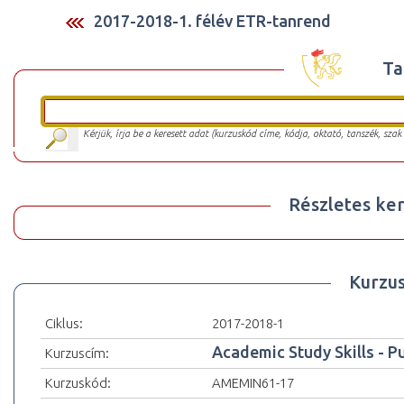
2017-2018-1. félév ETR-tanrend
Ta
Kérjük, írja be a keresett adat (kurzuskód címe, kódja, oktató, tanszék, szak
Részletes ker
Kurzu
Ciklus:
2017-2018-1
Academic Study Skills - P
Kurzuscím:
Kurzuskód:
AMEMIN61-17