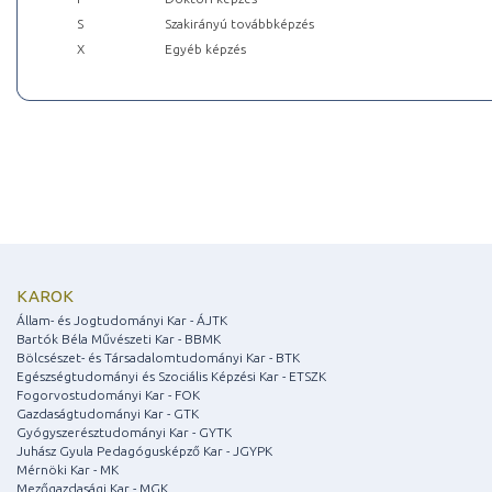
S
Szakirányú továbbképzés
X
Egyéb képzés
KAROK
Állam- és Jogtudományi Kar - ÁJTK
Bartók Béla Művészeti Kar - BBMK
Bölcsészet- és Társadalomtudományi Kar - BTK
Egészségtudományi és Szociális Képzési Kar - ETSZK
Fogorvostudományi Kar - FOK
Gazdaságtudományi Kar - GTK
Gyógyszerésztudományi Kar - GYTK
Juhász Gyula Pedagógusképző Kar - JGYPK
Mérnöki Kar - MK
Mezőgazdasági Kar - MGK