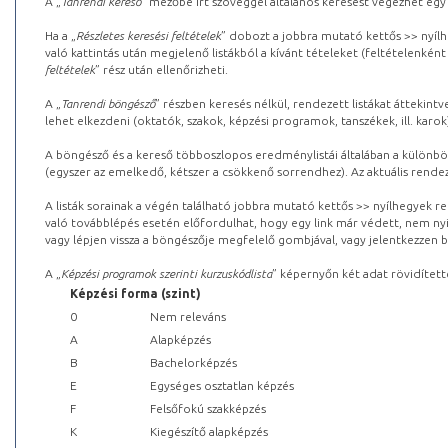
A „
Tanrendi kereső
” mezőbe írt szöveggel általános keresést végezhet egy
Ha a „
Részletes keresési feltételek
” dobozt a jobbra mutató kettős >> nyílh
való kattintás után megjelenő listákból a kívánt tételeket (feltételenként
feltételek
” rész után ellenőrizheti.
A „
Tanrendi böngésző
” részben keresés nélkül, rendezett listákat áttekin
lehet elkezdeni (oktatók, szakok, képzési programok, tanszékek, ill. karok
A böngésző és a kereső többoszlopos eredménylistái általában a különböz
(egyszer az emelkedő, kétszer a csökkenő sorrendhez). Az aktuális rendez
A listák sorainak a végén található jobbra mutató kettős >> nyílhegyek r
való továbblépés esetén előfordulhat, hogy egy link már védett, nem nyi
vagy lépjen vissza a böngészője megfelelő gombjával, vagy jelentkezzen be
A „
Képzési programok szerinti kurzuskódlista
” képernyőn két adat rövidített
Képzési forma (szint)
0
Nem releváns
A
Alapképzés
B
Bachelorképzés
E
Egységes osztatlan képzés
F
Felsőfokú szakképzés
K
Kiegészítő alapképzés