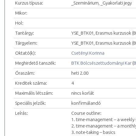
Kurzus típusa:
_Szeminárium, _Gyakorlati jegy
Mikor:
Hol:
Tantárgy:
YSE_BTK01, Erasmus kurzusok (
Tárgyelem:
YSE_BTK01, Erasmus kurzusok (
Oktató(k):
Csetényi Korinna
Meghirdető tanszék:
BTK Bölcsészettudományi Kar
(
B
Óraszám:
heti 2.00
Kreditek száma:
4
Maximális létszám:
nincs korlát
Speciális jelzők:
konfirmálandó
Leírás:
Course outline:
1. time-management -- a weekly
2. time-management -- a monthl
3. note-taking -- basics