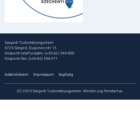
Szegedi Tudományegyetem
6720 Szeged, Dugonics tér 13.
Központi telefonszám: (+36-62) 544-000
Központi fax: (+36-62) 546-371
Adatvédelem
Impresszum
Segítség
(C) 2010 Szegedi Tudományegyetem. Minden jog fenntartva.