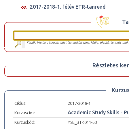
2017-2018-1. félév ETR-tanrend
Ta
Kérjük, írja be a keresett adat (kurzuskód címe, kódja, oktató, tanszék, szak
Részletes ker
Kurzu
Ciklus:
2017-2018-1
Academic Study Skills - P
Kurzuscím:
Kurzuskód:
YSE_BTK011-53