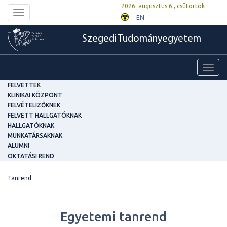
2026. augusztus 6., csütörtök
Toggle
EN
navigation
Szegedi Tudományegyetem
Toggl
navig
FELVETTEK
KLINIKAI KÖZPONT
FELVÉTELIZŐKNEK
FELVETT HALLGATÓKNAK
HALLGATÓKNAK
MUNKATÁRSAKNAK
ALUMNI
OKTATÁSI REND
Tanrend
Egyetemi tanrend