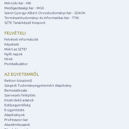
Mérnöki Kar - MK
Mezőgazdasági Kar - MGK
Szent-Györgyi Albert Orvostudományi Kar - SZAOK
Természettudományi és Informatikai Kar - TTIK
SZTE Tanárképző Központ
FELVÉTELI
Felvételi információk
Képzések
Miért az SZTE?
Nyílt napok
Hírek
Pontkalkulátor
AZ EGYETEMRŐL
Rektori köszöntő
Szegedi Tudományegyetemért Alapítvány
Bemutatkozás
Szervezeti felépítés
Közérdekű adatok
Esélyegyenlőség
E-ügyintézés
Alapítványok
Professzori kar
Akadémikusaink