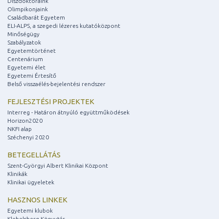
Díszdoktoraink
Olimpikonjaink
Családbarát Egyetem
ELI-ALPS, a szegedi lézeres kutatóközpont
Minőségügy
Szabályzatok
Egyetemtörténet
Centenárium
Egyetemi élet
Egyetemi Értesítő
Belső visszaélés-bejelentési rendszer
FEJLESZTÉSI PROJEKTEK
Interreg - Határon átnyúló együttműködések
Horizon2020
NKFI alap
Széchenyi 2020
BETEGELLÁTÁS
Szent-Györgyi Albert Klinikai Központ
Klinikák
Klinikai ügyeletek
HASZNOS LINKEK
Egyetemi klubok
Klebelsberg Könyvtár