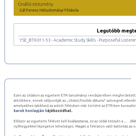
Önálló intézmény
Gál Ferenc Hittudományi Főiskola
Legutóbb megte
YSE_BTK011-53 - Academic Study Skills - Purposeful Listenin
Ezen az oldalon az egyetem ETR tanulmányi rendszerében meghirdetett k
áttöltésre, ennek időpontját az „
Utolsó frissítés dátuma
” szövegnél ellenőr
amelyekhez (akikhez) az adott félévben már történt az ETR-ben kurzushi
karok honlapján
tájékozódhat.
Először az egyetemi félévet kell kiválasztania, ez az oldal tetején a „
… félé
nyílhegyekkel lépegetve lehetséges. Magán a feliraton való kattintás az old