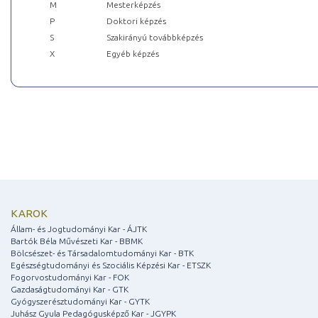
M
Mesterképzés
P
Doktori képzés
S
Szakirányú továbbképzés
X
Egyéb képzés
KAROK
Állam- és Jogtudományi Kar - ÁJTK
Bartók Béla Művészeti Kar - BBMK
Bölcsészet- és Társadalomtudományi Kar - BTK
Egészségtudományi és Szociális Képzési Kar - ETSZK
Fogorvostudományi Kar - FOK
Gazdaságtudományi Kar - GTK
Gyógyszerésztudományi Kar - GYTK
Juhász Gyula Pedagógusképző Kar - JGYPK