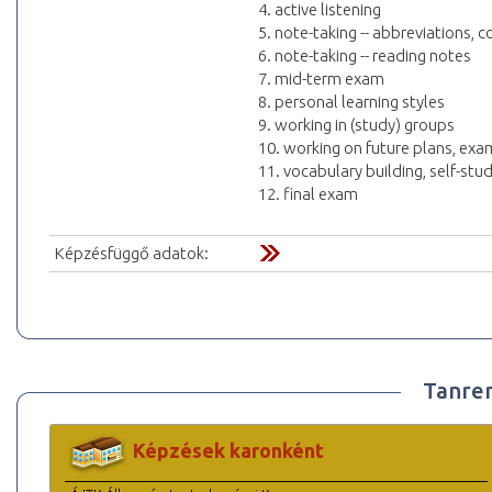
4. active listening
5. note-taking -- abbreviations,
6. note-taking -- reading notes
7. mid-term exam
8. personal learning styles
9. working in (study) groups
10. working on future plans, exa
11. vocabulary building, self-stu
12. final exam
Képzésfüggő adatok:
Tanre
Képzések karonként