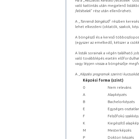
Ha a „
Részletes keresési feltételek
” dob
való kattintás után megjelenő listákbó
feltételek
” rész után ellenőrizheti.
A „
Tanrendi böngésző
” részben keresés
lehet elkezdeni (oktatók, szakok, képz
A böngésző és a kereső többoszlopos 
(egyszer az emelkedő, kétszer a csök
A listák sorainak a végén található j
való továbblépés esetén előfordulhat
vagy lépjen vissza a böngészője megfe
A „
Képzési programok szerinti kurzuskód
Képzési forma (szint)
0
Nem releváns
A
Alapképzés
B
Bachelorképzés
E
Egységes osztatla
F
Felsőfokú szakkép
K
Kiegészítő alapké
M
Mesterképzés
P
Doktori képzés