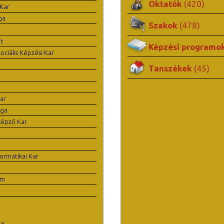
Oktatók
(420)
Kar
ga
Szakok
(478)
t
Képzési programo
ciális Képzési Kar
Tanszékek
(45)
ar
ága
képző Kar
ormatikai Kar
em
la