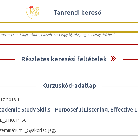
Tanrendi kereső
urzuskód címe, kódja, oktató, tanszék, szak vagy képzési program neve) első betűit.
Részletes keresési feltételek
Kurzuskód-adatlap
17-2018-1
cademic Study Skills - Purposeful Listening, Effective 
E_BTK011-50
zeminárium, _Gyakorlati jegy