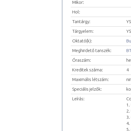
Mikor:
Hol:
Tantárgy:
YS
Tárgyelem:
YS
Oktató(k):
Bu
Meghirdető tanszék:
BT
Óraszám:
he
Kreditek száma:
4
Maximális létszám:
ni
Speciális jelzők:
ko
Leírás:
Co
1.
2.
3.
4.
5.