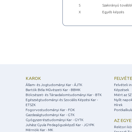
S
Szakirányú tovább
X
Egyéb képzés
KAROK
FELVÉTE
Állam- és Jogtudományi Kar - ÁJTK
Felvételi 
Bartók Béla Művészeti Kar - BBMK
Képzések
Bölcsészet- és Társadalomtudományi Kar - BTK
Miért az S
Egészségtudományi és Szociális Képzési Kar -
Nyílt napo
ETSZK
Hírek
Fogorvostudományi Kar - FOK
Pontkalkul
Gazdaságtudományi Kar - GTK
Gyógyszerésztudományi Kar - GYTK
AZ EGY
Juhász Gyula Pedagógusképző Kar - JGYPK
Rektori kö
Mérnöki Kar - MK
Szegedi T