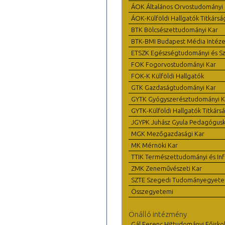
ÁOK Általános Orvostudományi 
ÁOK-Külföldi Hallgatók Titkársá
BTK Bölcsészettudományi Kar
BTK-BMI Budapest Média Intéze
ETSZK Egészségtudományi és Szo
FOK Fogorvostudományi Kar
FOK-K Külföldi Hallgatók
GTK Gazdaságtudományi Kar
GYTK Gyógyszerésztudományi K
GYTK-Külföldi Hallgatók Titkárs
JGYPK Juhász Gyula Pedagógus
MGK Mezőgazdasági Kar
MK Mérnöki Kar
TTIK Természettudományi és Inf
ZMK Zeneművészeti Kar
SZTE Szegedi Tudományegyet
Összegyetemi
Önálló intézmény
Gál Ferenc Hittudományi Főisko