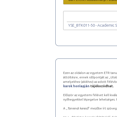
YSE_BTK011-50 - Academic Stu
Ezen az oldalon az egyetem ETR tanu
áttöltésre, ennek időpontját az „
Utols
amelyekhez (akikhez) az adott félév
karok honlapján
tájékozódhat.
Először az egyetemi félévet kell kivála
nyílhegyekkel lépegetve lehetséges. Ma
A „
Tanrendi kereső
” mezőbe írt szöveg