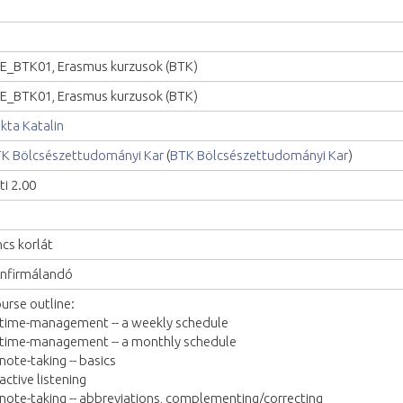
E_BTK01, Erasmus kurzusok (BTK)
E_BTK01, Erasmus kurzusok (BTK)
kta Katalin
K Bölcsészettudományi Kar
(
BTK Bölcsészettudományi Kar
)
ti 2.00
ncs korlát
nfirmálandó
urse outline:
 time-management -- a weekly schedule
 time-management -- a monthly schedule
 note-taking -- basics
 active listening
 note-taking -- abbreviations, complementing/correcting