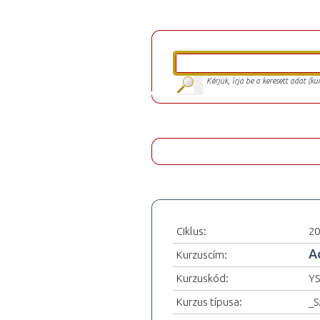
Kérjük, írja be a keresett adat (k
Ciklus:
20
A
Kurzuscím:
Kurzuskód:
YS
Kurzus típusa:
_S