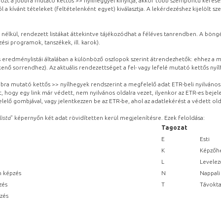
ozt a jobbra mutató kettős >> nyílheggyel kinyitja, akkor több szempontú keresé
l a kívánt tételeket (feltételenként egyet) kiválasztja. A lekérdezéshez kijelölt s
 nélkül, rendezett listákat áttekintve tájékozódhat a féléves tanrendben. A böng
ési programok, tanszékek, ill. karok).
eredménylistái általában a különböző oszlopok szerint átrendezhetők: ehhez a me
kenő sorrendhez). Az aktuális rendezettséget a fel- vagy lefelé mutató kettős nyí
obbra mutató kettős >> nyílhegyek rendszerint a megfelelő adat ETR-beli nyilváno
, hogy egy link már védett, nem nyilvános oldalra vezet, ilyenkor az ETR-es beje
lelő gombjával, vagy jelentkezzen be az ETR-be, ahol az adatlekérést a védett olda
lista
” képernyőn két adat rövidítetten kerül megjelenítésre. Ezek feloldása:
Tagozat
E
Esti
K
Képzőhe
L
Levelez
n képzés
N
Nappali
zés
T
Távokta
pzés