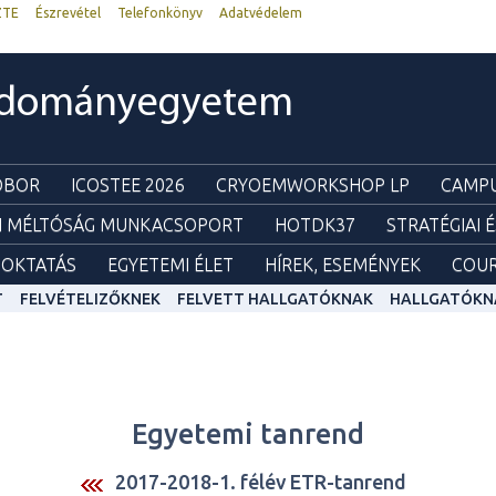
ZTE
Észrevétel
Telefonkönyv
Adatvédelem
udományegyetem
ZOBOR
ICOSTEE 2026
CRYOEMWORKSHOP LP
CAMPU
I MÉLTÓSÁG MUNKACSOPORT
HOTDK37
STRATÉGIAI 
OKTATÁS
EGYETEMI ÉLET
HÍREK, ESEMÉNYEK
COUR
T
FELVÉTELIZŐKNEK
FELVETT HALLGATÓKNAK
HALLGATÓKN
Egyetemi tanrend
2017-2018-1. félév ETR-tanrend