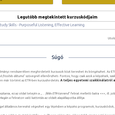
Legutóbb megtekintett kurzuskódjaim
dy Skills - Purposeful Listening, Effective Learning
Utols
Súgó
lmányi rendszerében meghirdetett kurzusok közt kereshet és böngészhet. Az ETR
ó frissítés dátuma
” szövegnél ellenőrizheti. Fontos, hogy csak azok a képzések, sza
ben már történt az ETR-ben kurzushirdetés.
A teljes egyetemi szakkínálatról 
sztania, ez az oldal tetején a „
… félév ETR-tanrend
” felirat melletti balra <<<, ill.
gán a feliraton való kattintás az oldalt alapállapotba állítja.
gel általános keresést végezhet egy lépésben a képzési programok, kurzuskódok, 