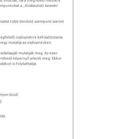
st indíthat, ha a megfelelő mezőkre
zempontokat a „
Kiválasztott keresési
észést több kiinduló szempont szerint
gfelelő oszlopnévre kell kattintania
lhegy mutatja az oszlopnévben.
s adatlapját mutatják meg. Az ezen
lentkező képernyő jelenik meg. Ekkor
lakon is folytathatja.
lyen kívüli
ő
tás