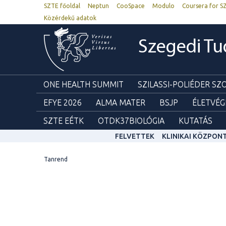
SZTE főoldal
Neptun
CooSpace
Modulo
Coursera for S
Közérdekű adatok
Szegedi T
ONE HEALTH SUMMIT
SZILASSI-POLIÉDER S
EFYE 2026
ALMA MATER
BSJP
ÉLETVÉG
SZTE EÉTK
OTDK37BIOLÓGIA
KUTATÁS
FELVETTEK
KLINIKAI KÖZPON
Tanrend