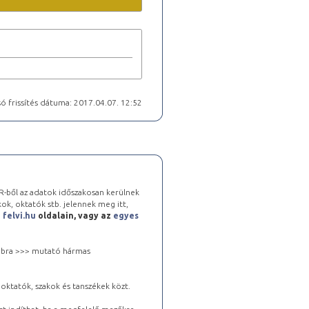
ó frissítés dátuma: 2017.04.07. 12:52
-ből az adatok időszakosan kerülnek
kok, oktatók stb. jelennek meg itt,
a
felvi.hu
oldalain, vagy az
egyes
 jobbra >>> mutató hármas
oktatók, szakok és tanszékek közt.