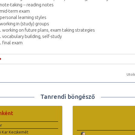
 note-taking -- reading notes
 mid-term exam
 personal learning styles
 working in (study) groups
. working on future plans, exam taking strategies
. vocabulary building, self-study
. final exam
Utols
Tanrendi böngésző
nként
ar
i Kar Kecskemét