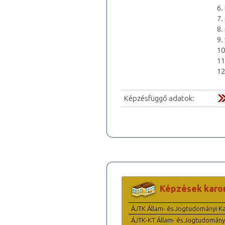
6.
7.
8.
9.
10
11
12
Képzésfüggő adatok:
Képzések karo
ÁJTK Állam- és Jogtudományi K
ÁJTK-KT Állam- és Jogtudomány