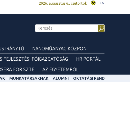
EN
2026. augusztus 6., csütörtök
S IRÁNYTŰ
NANOMŰANYAG KÖZPONT
ÉS FEJLESZTÉSI FŐIGAZGATÓSÁG
HR PORTÁL
SERA FOR SZTE
AZ EGYETEMRŐL
AK
MUNKATÁRSAKNAK
ALUMNI
OKTATÁSI REND