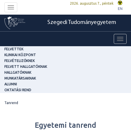
2026. augusztus 7., péntek
Toggle
EN
navigation
Szegedi Tudományegyetem
Toggl
navig
FELVETTEK
KLINIKAI KÖZPONT
FELVÉTELIZŐKNEK
FELVETT HALLGATÓKNAK
HALLGATÓKNAK
MUNKATÁRSAKNAK
ALUMNI
OKTATÁSI REND
Tanrend
Egyetemi tanrend