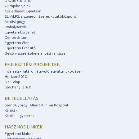
Díszdoktoraink
Olimpikonjaink
Családbarát Egyetem
ELI-ALPS, a szegedi lézeres kutatóközpont
Minőségügy
Szabályzatok
Egyetemtörténet
Centenárium
Egyetemi élet
Egyetemi Értesítő
Belső visszaélés-bejelentési rendszer
FEJLESZTÉSI PROJEKTEK
Interreg - Határon átnyúló együttműködések
Horizon2020
NKFI alap
Széchenyi 2020
BETEGELLÁTÁS
Szent-Györgyi Albert Klinikai Központ
Klinikák
Klinikai ügyeletek
HASZNOS LINKEK
Egyetemi klubok
Klebelsberg Könyvtár