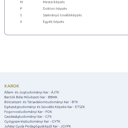
M
Mesterképzés
P
Doktori képzés
S
Szakirányú továbbképzés
X
Egyéb képzés
KAROK
Állam- és Jogtudományi Kar - ÁJTK
Bartók Béla Művészeti Kar - BBMK
Bölcsészet- és Társadalomtudományi Kar - BTK
Egészségtudományi és Szociális Képzési Kar - ETSZK
Fogorvostudományi Kar - FOK
Gazdaságtudományi Kar - GTK
Gyógyszerésztudományi Kar - GYTK
Juhász Gyula Pedagógusképző Kar - JGYPK