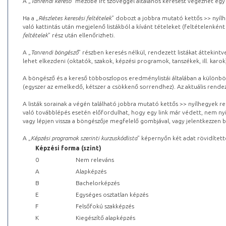
A „
Tanrendi kereső
” mezőbe írt szöveggel általános keresést végezhet egy
Ha a „
Részletes keresési feltételek
” dobozt a jobbra mutató kettős >> nyílh
való kattintás után megjelenő listákból a kívánt tételeket (feltételenként
feltételek
” rész után ellenőrizheti.
A „
Tanrendi böngésző
” részben keresés nélkül, rendezett listákat áttekin
lehet elkezdeni (oktatók, szakok, képzési programok, tanszékek, ill. karok
A böngésző és a kereső többoszlopos eredménylistái általában a különböz
(egyszer az emelkedő, kétszer a csökkenő sorrendhez). Az aktuális rendez
A listák sorainak a végén található jobbra mutató kettős >> nyílhegyek r
való továbblépés esetén előfordulhat, hogy egy link már védett, nem nyi
vagy lépjen vissza a böngészője megfelelő gombjával, vagy jelentkezzen be
A „
Képzési programok szerinti kurzuskódlista
” képernyőn két adat rövidített
Képzési forma (szint)
0
Nem releváns
A
Alapképzés
B
Bachelorképzés
E
Egységes osztatlan képzés
F
Felsőfokú szakképzés
K
Kiegészítő alapképzés