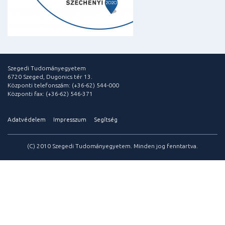
Szegedi Tudományegyetem
6720 Szeged, Dugonics tér 13.
Központi telefonszám: (+36-62) 544-000
Központi fax: (+36-62) 546-371
Adatvédelem
Impresszum
Segítség
(C) 2010 Szegedi Tudományegyetem. Minden jog fenntartva.