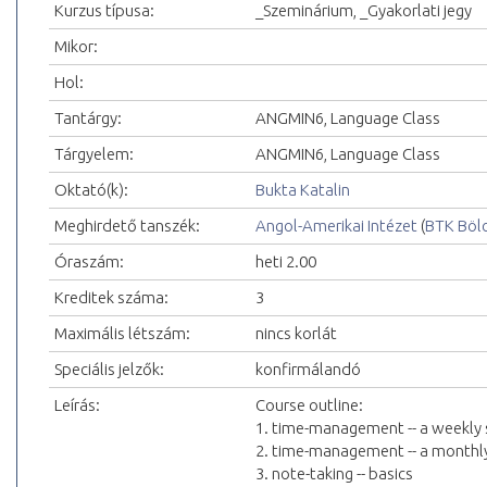
Kurzus típusa:
_Szeminárium, _Gyakorlati jegy
Mikor:
Hol:
Tantárgy:
ANGMIN6, Language Class
Tárgyelem:
ANGMIN6, Language Class
Oktató(k):
Bukta Katalin
Meghirdető tanszék:
Angol-Amerikai Intézet
(
BTK Böl
Óraszám:
heti 2.00
Kreditek száma:
3
Maximális létszám:
nincs korlát
Speciális jelzők:
konfirmálandó
Leírás:
Course outline:
1. time-management -- a weekly
2. time-management -- a monthl
3. note-taking -- basics