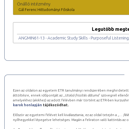
Önálló intézmény
Gál Ferenc Hittudományi Főiskola
Legutóbb megte
ANGMIN61-13 - Academic Study Skills - Purposeful Listening,
Ezen az oldalon az egyetem ETR tanulmányi rendszerében meghirdetett k
áttöltésre, ennek időpontját az „
Utolsó frissítés dátuma
” szövegnél ellenőr
amelyekhez (akikhez) az adott félévben már történt az ETR-ben kurzushi
karok honlapján
tájékozódhat.
Először az egyetemi félévet kell kiválasztania, ez az oldal tetején a „
… félé
nyílhegyekkel lépegetve lehetséges. Magán a feliraton való kattintás az old