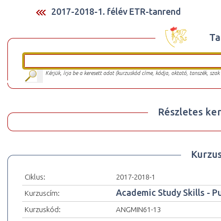
2017-2018-1. félév ETR-tanrend
Ta
Kérjük, írja be a keresett adat (kurzuskód címe, kódja, oktató, tanszék, szak
Részletes ker
Kurzu
Ciklus:
2017-2018-1
Academic Study Skills - P
Kurzuscím:
Kurzuskód:
ANGMIN61-13