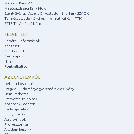
Mérnöki Kar - MK
Mezőgazdasági Kar - MGK
Szent-Györgyi Albert Orvostudományi Kar - SZAOK
Természettudományi és Informatikai Kar - TTIK
SZTE Tanárképző Központ
FELVÉTELI
Felvételi információk
Képzések
Miért az SZTE?
Nyílt napok
Hírek
Pontkalkulátor
AZ EGYETEMRŐL
Rektori köszöntő
Szegedi Tudományegyetemért Alapítvány
Bemutatkozás
Szervezeti felépítés
Közérdekű adatok
Esélyegyenlőség
E-ügyintézés
Alapítványok
Professzori kar
Akadémikusaink