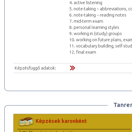
4. active listening
5. note-taking -- abbreviations,
6. note-taking -- reading notes
7. mid-term exam
8. personal learning styles
9. working in (study) groups
10. working on future plans, exa
11. vocabulary building, self-stu
12. final exam
Képzésfüggő adatok:
Tanre
Képzések karonként