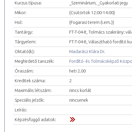
Kurzus típusa:
_Szeminárium, _Gyakorlati jegy
Mikor:
{Csütörtök 12:00-14:00}
Hol:
{Fogarasi terem (I.em.)}
Tantárgy:
FT-T-04-It, Tolmács szakirány: vá
Tárgyelem:
FT-T-04-It, Választható fordító ku
Oktató(k):
Madarász Klára Dr.
Meghirdető tanszék:
Fordító- és Tolmácsképző Közp
Óraszám:
heti 2.00
Kreditek száma:
2
Maximális létszám:
nincs korlát
Speciális jelzők:
nincsenek
Leírás:
Képzésfüggő adatok: