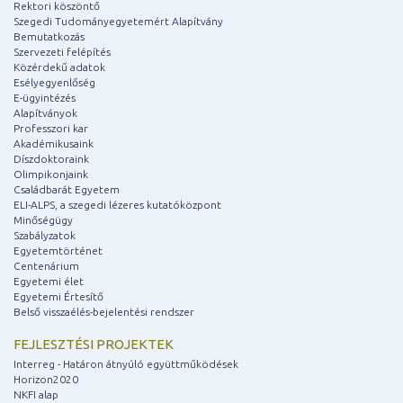
Rektori köszöntő
Szegedi Tudományegyetemért Alapítvány
Bemutatkozás
Szervezeti felépítés
Közérdekű adatok
Esélyegyenlőség
E-ügyintézés
Alapítványok
Professzori kar
Akadémikusaink
Díszdoktoraink
Olimpikonjaink
Családbarát Egyetem
ELI-ALPS, a szegedi lézeres kutatóközpont
Minőségügy
Szabályzatok
Egyetemtörténet
Centenárium
Egyetemi élet
Egyetemi Értesítő
Belső visszaélés-bejelentési rendszer
FEJLESZTÉSI PROJEKTEK
Interreg - Határon átnyúló együttműködések
Horizon2020
NKFI alap