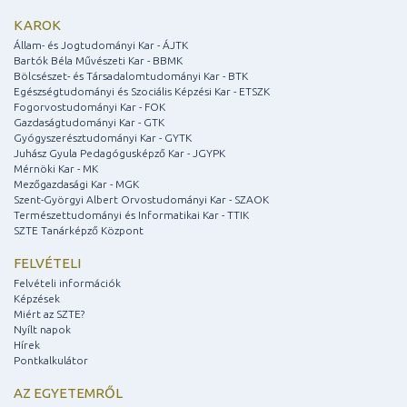
KAROK
Állam- és Jogtudományi Kar - ÁJTK
Bartók Béla Művészeti Kar - BBMK
Bölcsészet- és Társadalomtudományi Kar - BTK
Egészségtudományi és Szociális Képzési Kar - ETSZK
Fogorvostudományi Kar - FOK
Gazdaságtudományi Kar - GTK
Gyógyszerésztudományi Kar - GYTK
Juhász Gyula Pedagógusképző Kar - JGYPK
Mérnöki Kar - MK
Mezőgazdasági Kar - MGK
Szent-Györgyi Albert Orvostudományi Kar - SZAOK
Természettudományi és Informatikai Kar - TTIK
SZTE Tanárképző Központ
FELVÉTELI
Felvételi információk
Képzések
Miért az SZTE?
Nyílt napok
Hírek
Pontkalkulátor
AZ EGYETEMRŐL