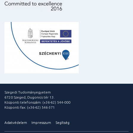
Szegedi Tudományegyetem
6720 Szeged, Dugonics tér 13.
Központi telefonszám: (+36-62) 544-000
Központi fax: (+36-62) 546-371
Adatvédelem
Impresszum
Segítség