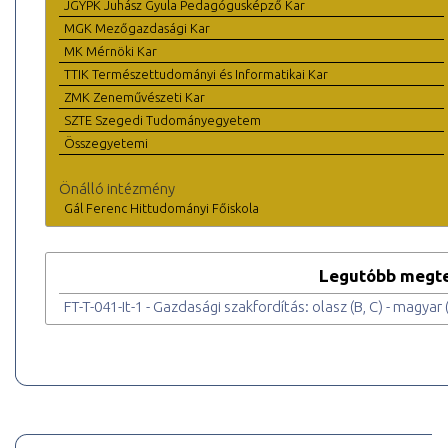
JGYPK Juhász Gyula Pedagógusképző Kar
MGK Mezőgazdasági Kar
MK Mérnöki Kar
TTIK Természettudományi és Informatikai Kar
ZMK Zeneművészeti Kar
SZTE Szegedi Tudományegyetem
Összegyetemi
Önálló intézmény
Gál Ferenc Hittudományi Főiskola
Legutóbb megte
FT-T-041-It-1 - Gazdasági szakfordítás: olasz (B, C) - magyar 