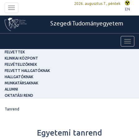
2026. augusztus 7., péntek
Toggle
EN
navigation
Szegedi Tudományegyetem
Toggl
navig
FELVETTEK
KLINIKAI KÖZPONT
FELVÉTELIZŐKNEK
FELVETT HALLGATÓKNAK
HALLGATÓKNAK
MUNKATÁRSAKNAK
ALUMNI
OKTATÁSI REND
Tanrend
Egyetemi tanrend