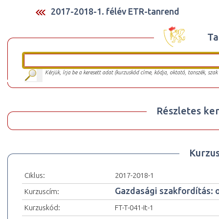
2017-2018-1. félév ETR-tanrend
Ta
Kérjük, írja be a keresett adat (kurzuskód címe, kódja, oktató, tanszék, szak
Részletes ker
Kurzu
Ciklus:
2017-2018-1
Gazdasági szakfordítás: o
Kurzuscím:
Kurzuskód:
FT-T-041-It-1