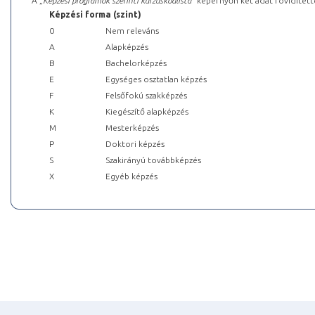
A „
Képzési programok szerinti kurzuskódlista
” képernyőn két adat rövidített
Képzési forma (szint)
0
Nem releváns
A
Alapképzés
B
Bachelorképzés
E
Egységes osztatlan képzés
F
Felsőfokú szakképzés
K
Kiegészítő alapképzés
M
Mesterképzés
P
Doktori képzés
S
Szakirányú továbbképzés
X
Egyéb képzés