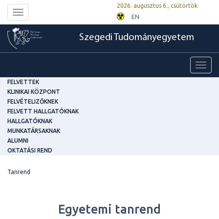
2026. augusztus 6., csütörtök
Toggle
EN
navigation
Szegedi Tudományegyetem
Toggl
navig
FELVETTEK
KLINIKAI KÖZPONT
FELVÉTELIZŐKNEK
FELVETT HALLGATÓKNAK
HALLGATÓKNAK
MUNKATÁRSAKNAK
ALUMNI
OKTATÁSI REND
Tanrend
Egyetemi tanrend