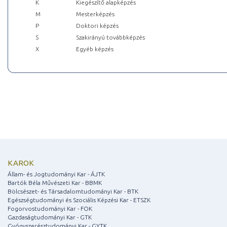
K
Kiegészítő alapképzés
M
Mesterképzés
P
Doktori képzés
S
Szakirányú továbbképzés
X
Egyéb képzés
KAROK
Állam- és Jogtudományi Kar - ÁJTK
Bartók Béla Művészeti Kar - BBMK
Bölcsészet- és Társadalomtudományi Kar - BTK
Egészségtudományi és Szociális Képzési Kar - ETSZK
Fogorvostudományi Kar - FOK
Gazdaságtudományi Kar - GTK
Gyógyszerésztudományi Kar - GYTK