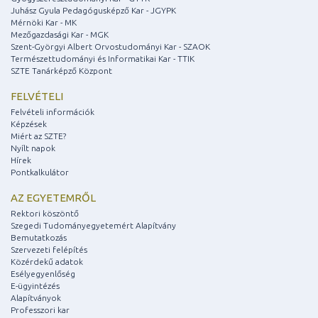
Juhász Gyula Pedagógusképző Kar - JGYPK
Mérnöki Kar - MK
Mezőgazdasági Kar - MGK
Szent-Györgyi Albert Orvostudományi Kar - SZAOK
Természettudományi és Informatikai Kar - TTIK
SZTE Tanárképző Központ
FELVÉTELI
Felvételi információk
Képzések
Miért az SZTE?
Nyílt napok
Hírek
Pontkalkulátor
AZ EGYETEMRŐL
Rektori köszöntő
Szegedi Tudományegyetemért Alapítvány
Bemutatkozás
Szervezeti felépítés
Közérdekű adatok
Esélyegyenlőség
E-ügyintézés
Alapítványok
Professzori kar