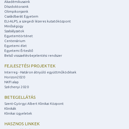
Akadémikusaink
Díszdoktoraink
Olimpikonjaink
Családbarát Egyetem
ELI-ALPS, a szegedi lézeres kutatóközpont
Minőségügy
Szabályzatok
Egyetemtörténet
Centenárium
Egyetemi élet
Egyetemi Értesítő
Belső visszaélés-bejelentési rendszer
FEJLESZTÉSI PROJEKTEK
Interreg - Határon átnyúló együttműködések
Horizon2020
NKFI alap
Széchenyi 2020
BETEGELLÁTÁS
Szent-Györgyi Albert Klinikai Központ
Klinikák
Klinikai ügyeletek
HASZNOS LINKEK