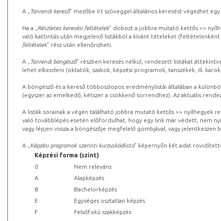
A „
Tanrendi kereső
” mezőbe írt szöveggel általános keresést végezhet egy
Ha a „
Részletes keresési feltételek
” dobozt a jobbra mutató kettős >> nyílh
való kattintás után megjelenő listákból a kívánt tételeket (feltételenként
feltételek
” rész után ellenőrizheti.
A „
Tanrendi böngésző
” részben keresés nélkül, rendezett listákat áttekin
lehet elkezdeni (oktatók, szakok, képzési programok, tanszékek, ill. karok
A böngésző és a kereső többoszlopos eredménylistái általában a különböz
(egyszer az emelkedő, kétszer a csökkenő sorrendhez). Az aktuális rendez
A listák sorainak a végén található jobbra mutató kettős >> nyílhegyek r
való továbblépés esetén előfordulhat, hogy egy link már védett, nem nyi
vagy lépjen vissza a böngészője megfelelő gombjával, vagy jelentkezzen be
A „
Képzési programok szerinti kurzuskódlista
” képernyőn két adat rövidített
Képzési forma (szint)
0
Nem releváns
A
Alapképzés
B
Bachelorképzés
E
Egységes osztatlan képzés
F
Felsőfokú szakképzés