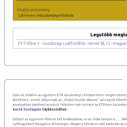
Önálló intézmény
Gál Ferenc Hittudományi Főiskola
Legutóbb megte
FT-T-05De-1 - Gazdasági szakfordítás: német (B, C) - magyar
Ezen az oldalon az egyetem ETR tanulmányi rendszerében meghirdetett k
áttöltésre, ennek időpontját az „
Utolsó frissítés dátuma
” szövegnél ellenőr
amelyekhez (akikhez) az adott félévben már történt az ETR-ben kurzushi
karok honlapján
tájékozódhat.
Először az egyetemi félévet kell kiválasztania, ez az oldal tetején a „
… félé
nyílhegyekkel lépegetve lehetséges. Magán a feliraton való kattintás az old