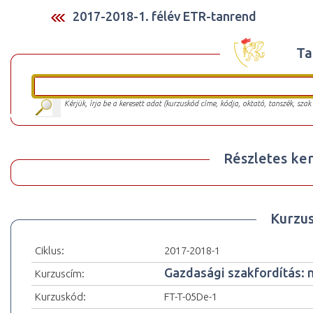
2017-2018-1. félév ETR-tanrend
Ta
Kérjük, írja be a keresett adat (kurzuskód címe, kódja, oktató, tanszék, szak
Részletes ker
Kurzu
Ciklus:
2017-2018-1
Gazdasági szakfordítás: n
Kurzuscím:
Kurzuskód:
FT-T-05De-1