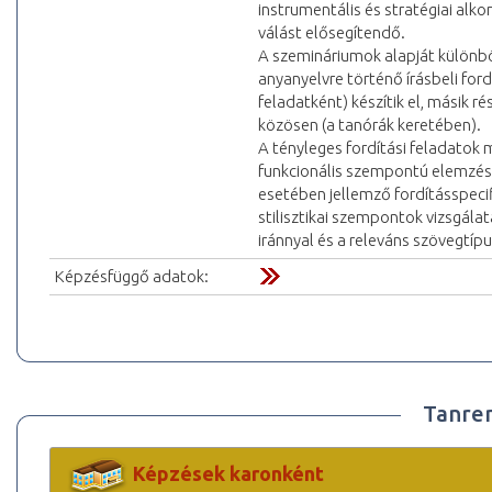
instrumentális és stratégiai alk
válást elősegítendő.
A szemináriumok alapját különbö
anyanyelvre történő írásbeli ford
feladatként) készítik el, másik 
közösen (a tanórák keretében).
A tényleges fordítási feladatok m
funkcionális szempontú elemzésé
esetében jellemző fordításspecif
stilisztikai szempontok vizsgálat
iránnyal és a releváns szövegtíp
Képzésfüggő adatok:
Tanre
Képzések karonként