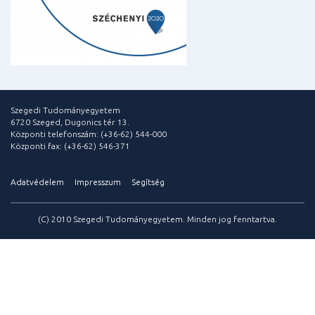
Szegedi Tudományegyetem
6720 Szeged, Dugonics tér 13.
Központi telefonszám: (+36-62) 544-000
Központi fax: (+36-62) 546-371
Adatvédelem
Impresszum
Segítség
(C) 2010 Szegedi Tudományegyetem. Minden jog fenntartva.