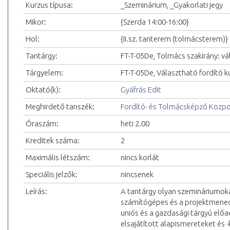
Kurzus típusa:
_Szeminárium, _Gyakorlati jegy
Mikor:
{Szerda 14:00-16:00}
Hol:
{II.sz. tanterem (tolmácsterem)}
Tantárgy:
FT-T-05De, Tolmács szakirány: vá
Tárgyelem:
FT-T-05De, Választható fordító k
Oktató(k):
Gyáfrás Edit
Meghirdető tanszék:
Fordító- és Tolmácsképző Közp
Óraszám:
heti 2.00
Kreditek száma:
2
Maximális létszám:
nincs korlát
Speciális jelzők:
nincsenek
Leírás:
A tantárgy olyan szemináriumokat
számítógépes és a projektmenedz
uniós és a gazdasági tárgyú el
elsajátított alapismereteket és -