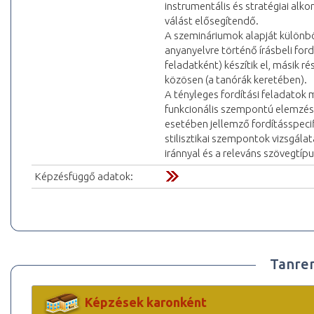
instrumentális és stratégiai alk
válást elősegítendő.
A szemináriumok alapját különbö
anyanyelvre történő írásbeli ford
feladatként) készítik el, másik 
közösen (a tanórák keretében).
A tényleges fordítási feladatok m
funkcionális szempontú elemzésé
esetében jellemző fordításspecif
stilisztikai szempontok vizsgálat
iránnyal és a releváns szövegtíp
Képzésfüggő adatok:
Tanre
Képzések karonként