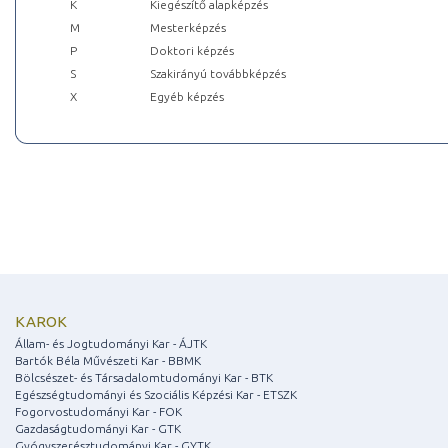
K
Kiegészítő alapképzés
M
Mesterképzés
P
Doktori képzés
S
Szakirányú továbbképzés
X
Egyéb képzés
KAROK
Állam- és Jogtudományi Kar - ÁJTK
Bartók Béla Művészeti Kar - BBMK
Bölcsészet- és Társadalomtudományi Kar - BTK
Egészségtudományi és Szociális Képzési Kar - ETSZK
Fogorvostudományi Kar - FOK
Gazdaságtudományi Kar - GTK
Gyógyszerésztudományi Kar - GYTK