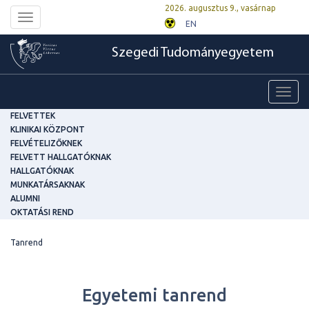
2026. augusztus 9., vasárnap
Toggle
EN
navigation
Szegedi Tudományegyetem
Toggl
navig
FELVETTEK
KLINIKAI KÖZPONT
FELVÉTELIZŐKNEK
FELVETT HALLGATÓKNAK
HALLGATÓKNAK
MUNKATÁRSAKNAK
ALUMNI
OKTATÁSI REND
Tanrend
Egyetemi tanrend