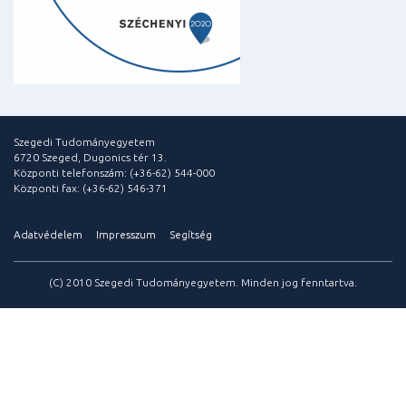
Szegedi Tudományegyetem
6720 Szeged, Dugonics tér 13.
Központi telefonszám: (+36-62) 544-000
Központi fax: (+36-62) 546-371
Adatvédelem
Impresszum
Segítség
(C) 2010 Szegedi Tudományegyetem. Minden jog fenntartva.