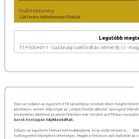
Önálló intézmény
Gál Ferenc Hittudományi Főiskola
Legutóbb megte
FT-F-03De01-1 - Gazdasági szakfordítás: német (B, C) - magy
Ezen az oldalon az egyetem ETR tanulmányi rendszerében meghirdetett k
áttöltésre, ennek időpontját az „
Utolsó frissítés dátuma
” szövegnél ellenőr
amelyekhez (akikhez) az adott félévben már történt az ETR-ben kurzushi
karok honlapján
tájékozódhat.
Először az egyetemi félévet kell kiválasztania, ez az oldal tetején a „
… félé
nyílhegyekkel lépegetve lehetséges. Magán a feliraton való kattintás az old