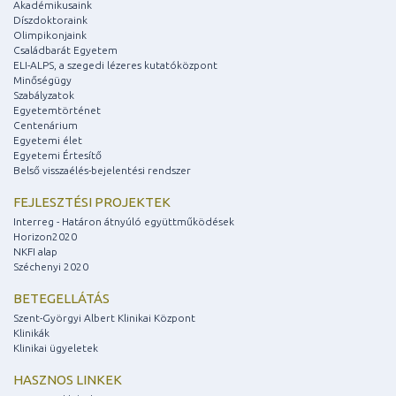
Akadémikusaink
Díszdoktoraink
Olimpikonjaink
Családbarát Egyetem
ELI-ALPS, a szegedi lézeres kutatóközpont
Minőségügy
Szabályzatok
Egyetemtörténet
Centenárium
Egyetemi élet
Egyetemi Értesítő
Belső visszaélés-bejelentési rendszer
FEJLESZTÉSI PROJEKTEK
Interreg - Határon átnyúló együttműködések
Horizon2020
NKFI alap
Széchenyi 2020
BETEGELLÁTÁS
Szent-Györgyi Albert Klinikai Központ
Klinikák
Klinikai ügyeletek
HASZNOS LINKEK