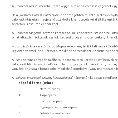
A „
Tanrendi kereső
” mezőbe írt szöveggel általános keresést végezhet egy
Ha a „
Részletes keresési feltételek
” dobozt a jobbra mutató kettős >> nyílh
való kattintás után megjelenő listákból a kívánt tételeket (feltételenként
feltételek
” rész után ellenőrizheti.
A „
Tanrendi böngésző
” részben keresés nélkül, rendezett listákat áttekin
lehet elkezdeni (oktatók, szakok, képzési programok, tanszékek, ill. karok
A böngésző és a kereső többoszlopos eredménylistái általában a különböz
(egyszer az emelkedő, kétszer a csökkenő sorrendhez). Az aktuális rendez
A listák sorainak a végén található jobbra mutató kettős >> nyílhegyek r
való továbblépés esetén előfordulhat, hogy egy link már védett, nem nyi
vagy lépjen vissza a böngészője megfelelő gombjával, vagy jelentkezzen be
A „
Képzési programok szerinti kurzuskódlista
” képernyőn két adat rövidített
Képzési forma (szint)
0
Nem releváns
A
Alapképzés
B
Bachelorképzés
E
Egységes osztatlan képzés
F
Felsőfokú szakképzés