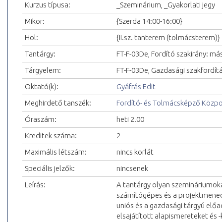
Kurzus típusa:
_Szeminárium, _Gyakorlati jegy
Mikor:
{Szerda 14:00-16:00}
Hol:
{II.sz. tanterem (tolmácsterem)}
Tantárgy:
FT-F-03De, Fordító szakirány: má
Tárgyelem:
FT-F-03De, Gazdasági szakfordítá
Oktató(k):
Gyáfrás Edit
Meghirdető tanszék:
Fordító- és Tolmácsképző Közp
Óraszám:
heti 2.00
Kreditek száma:
2
Maximális létszám:
nincs korlát
Speciális jelzők:
nincsenek
Leírás:
A tantárgy olyan szemináriumokat
számítógépes és a projektmenedz
uniós és a gazdasági tárgyú el
elsajátított alapismereteket és -