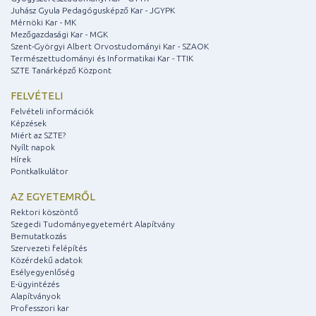
Juhász Gyula Pedagógusképző Kar - JGYPK
Mérnöki Kar - MK
Mezőgazdasági Kar - MGK
Szent-Györgyi Albert Orvostudományi Kar - SZAOK
Természettudományi és Informatikai Kar - TTIK
SZTE Tanárképző Központ
FELVÉTELI
Felvételi információk
Képzések
Miért az SZTE?
Nyílt napok
Hírek
Pontkalkulátor
AZ EGYETEMRŐL
Rektori köszöntő
Szegedi Tudományegyetemért Alapítvány
Bemutatkozás
Szervezeti felépítés
Közérdekű adatok
Esélyegyenlőség
E-ügyintézés
Alapítványok
Professzori kar