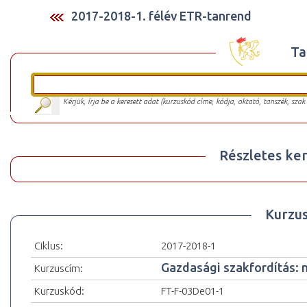
2017-2018-1. félév ETR-tanrend
Ta
Kérjük, írja be a keresett adat (kurzuskód címe, kódja, oktató, tanszék, szak
Részletes ker
Kurzu
Ciklus:
2017-2018-1
Gazdasági szakfordítás: n
Kurzuscím:
Kurzuskód:
FT-F-03De01-1