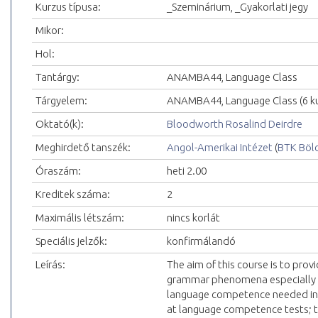
Kurzus típusa:
_Szeminárium, _Gyakorlati jegy
Mikor:
Hol:
Tantárgy:
ANAMBA44, Language Class
Tárgyelem:
ANAMBA44, Language Class (6 k
Oktató(k):
Bloodworth Rosalind Deirdre
Meghirdető tanszék:
Angol-Amerikai Intézet
(
BTK Böl
Óraszám:
heti 2.00
Kreditek száma:
2
Maximális létszám:
nincs korlát
Speciális jelzők:
konfirmálandó
Leírás:
The aim of this course is to provi
grammar phenomena especially dif
language competence needed in 
at language competence tests; to