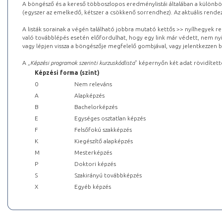
A böngésző és a kereső többoszlopos eredménylistái általában a különböz
(egyszer az emelkedő, kétszer a csökkenő sorrendhez). Az aktuális rendez
A listák sorainak a végén található jobbra mutató kettős >> nyílhegyek r
való továbblépés esetén előfordulhat, hogy egy link már védett, nem nyi
vagy lépjen vissza a böngészője megfelelő gombjával, vagy jelentkezzen be
A „
Képzési programok szerinti kurzuskódlista
” képernyőn két adat rövidített
Képzési forma (szint)
0
Nem releváns
A
Alapképzés
B
Bachelorképzés
E
Egységes osztatlan képzés
F
Felsőfokú szakképzés
K
Kiegészítő alapképzés
M
Mesterképzés
P
Doktori képzés
S
Szakirányú továbbképzés
X
Egyéb képzés