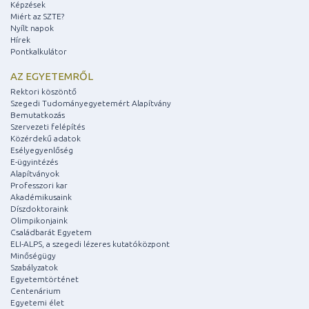
Képzések
Miért az SZTE?
Nyílt napok
Hírek
Pontkalkulátor
AZ EGYETEMRŐL
Rektori köszöntő
Szegedi Tudományegyetemért Alapítvány
Bemutatkozás
Szervezeti felépítés
Közérdekű adatok
Esélyegyenlőség
E-ügyintézés
Alapítványok
Professzori kar
Akadémikusaink
Díszdoktoraink
Olimpikonjaink
Családbarát Egyetem
ELI-ALPS, a szegedi lézeres kutatóközpont
Minőségügy
Szabályzatok
Egyetemtörténet
Centenárium
Egyetemi élet