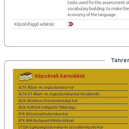
tasks used for the assessment of
vocabulary building; to make th
economy of the language.
Képzésfüggő adatok:
Tanre
Képzések karonként
ÁJTK Állam- és Jogtudományi Kar
ÁJTK-KT Állam- és Jogtudományi Kar Kecskemét
ÁOK Általános Orvostudományi Kar
ÁOK-Külföldi Hallgatók Titkársága
BTK Bölcsészettudományi Kar
BTK-BMI Budapest Média Intézet
ETSZK Egészségtudományi és Szociális Képzési Kar