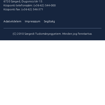
6720 Szeged, Dugonics tér 13.
Központi telefonszám: (+36-62) 544-000
Központi fax: (+36-62) 546-371
Adatvédelem
Impresszum
Segítség
(C) 2010 Szegedi Tudományegyetem. Minden jog fenntartva.