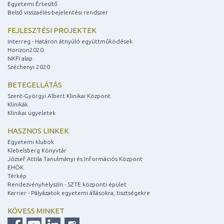
Egyetemi Értesítő
Belső visszaélés-bejelentési rendszer
FEJLESZTÉSI PROJEKTEK
Interreg - Határon átnyúló együttműködések
Horizon2020
NKFI alap
Széchenyi 2020
BETEGELLÁTÁS
Szent-Györgyi Albert Klinikai Központ
Klinikák
Klinikai ügyeletek
HASZNOS LINKEK
Egyetemi klubok
Klebelsberg Könyvtár
József Attila Tanulmányi és Információs Központ
EHÖK
Térkép
Rendezvényhelyszín - SZTE központi épület
Karrier - Pályázatok egyetemi állásokra, tisztségekre
KÖVESS MINKET