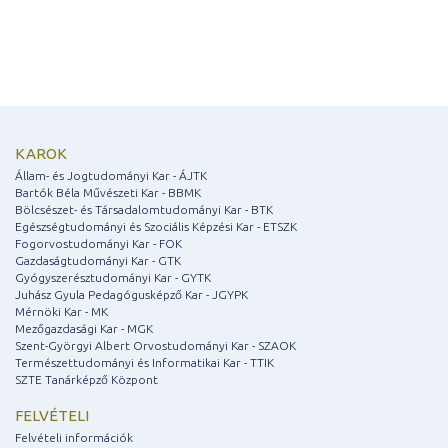
KAROK
Állam- és Jogtudományi Kar - ÁJTK
Bartók Béla Művészeti Kar - BBMK
Bölcsészet- és Társadalomtudományi Kar - BTK
Egészségtudományi és Szociális Képzési Kar - ETSZK
Fogorvostudományi Kar - FOK
Gazdaságtudományi Kar - GTK
Gyógyszerésztudományi Kar - GYTK
Juhász Gyula Pedagógusképző Kar - JGYPK
Mérnöki Kar - MK
Mezőgazdasági Kar - MGK
Szent-Györgyi Albert Orvostudományi Kar - SZAOK
Természettudományi és Informatikai Kar - TTIK
SZTE Tanárképző Központ
FELVÉTELI
Felvételi információk