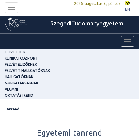
2026. augusztus 7., péntek
Toggle
EN
navigation
Szegedi Tudományegyetem
Toggl
navig
FELVETTEK
KLINIKAI KÖZPONT
FELVÉTELIZŐKNEK
FELVETT HALLGATÓKNAK
HALLGATÓKNAK
MUNKATÁRSAKNAK
ALUMNI
OKTATÁSI REND
Tanrend
Egyetemi tanrend