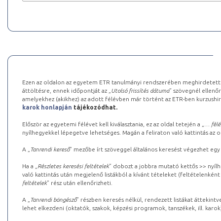
Ezen az oldalon az egyetem ETR tanulmányi rendszerében meghirdetett k
áttöltésre, ennek időpontját az „
Utolsó frissítés dátuma
” szövegnél ellenőr
amelyekhez (akikhez) az adott félévben már történt az ETR-ben kurzushi
karok honlapján
tájékozódhat.
Először az egyetemi félévet kell kiválasztania, ez az oldal tetején a „
… félé
nyílhegyekkel lépegetve lehetséges. Magán a feliraton való kattintás az old
A „
Tanrendi kereső
” mezőbe írt szöveggel általános keresést végezhet egy
Ha a „
Részletes keresési feltételek
” dobozt a jobbra mutató kettős >> nyílh
való kattintás után megjelenő listákból a kívánt tételeket (feltételenként
feltételek
” rész után ellenőrizheti.
A „
Tanrendi böngésző
” részben keresés nélkül, rendezett listákat áttekin
lehet elkezdeni (oktatók, szakok, képzési programok, tanszékek, ill. karok