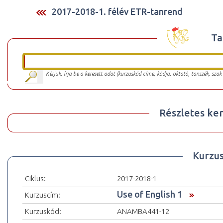
2017-2018-1. félév ETR-tanrend
Ta
Kérjük, írja be a keresett adat (kurzuskód címe, kódja, oktató, tanszék, szak
Részletes ker
Kurzu
Ciklus:
2017-2018-1
Use of English 1
Kurzuscím:
Kurzuskód:
ANAMBA441-12