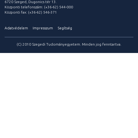
6720 Szeged, Dugonics tér 13.
Központi telefonszám: (+36-62) 544-000
Központi fax: (+36-62) 546-371
Adatvédelem
Impresszum
Segítség
(C) 2010 Szegedi Tudományegyetem. Minden jog fenntartva.