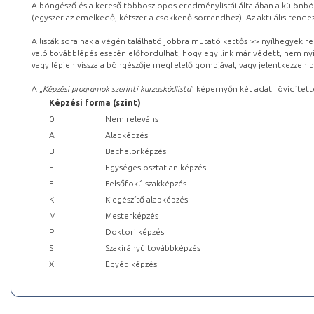
A böngésző és a kereső többoszlopos eredménylistái általában a különböz
(egyszer az emelkedő, kétszer a csökkenő sorrendhez). Az aktuális rendez
A listák sorainak a végén található jobbra mutató kettős >> nyílhegyek r
való továbblépés esetén előfordulhat, hogy egy link már védett, nem nyi
vagy lépjen vissza a böngészője megfelelő gombjával, vagy jelentkezzen be
A „
Képzési programok szerinti kurzuskódlista
” képernyőn két adat rövidített
Képzési forma (szint)
0
Nem releváns
A
Alapképzés
B
Bachelorképzés
E
Egységes osztatlan képzés
F
Felsőfokú szakképzés
K
Kiegészítő alapképzés
M
Mesterképzés
P
Doktori képzés
S
Szakirányú továbbképzés
X
Egyéb képzés