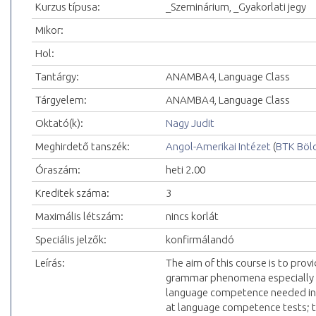
Kurzus típusa:
_Szeminárium, _Gyakorlati jegy
Mikor:
Hol:
Tantárgy:
ANAMBA4, Language Class
Tárgyelem:
ANAMBA4, Language Class
Oktató(k):
Nagy Judit
Meghirdető tanszék:
Angol-Amerikai Intézet
(
BTK Böl
Óraszám:
heti 2.00
Kreditek száma:
3
Maximális létszám:
nincs korlát
Speciális jelzők:
konfirmálandó
Leírás:
The aim of this course is to provi
grammar phenomena especially dif
language competence needed in 
at language competence tests; to