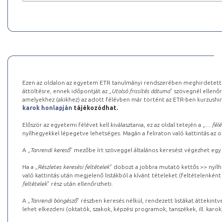
Ezen az oldalon az egyetem ETR tanulmányi rendszerében meghirdetett k
áttöltésre, ennek időpontját az „
Utolsó frissítés dátuma
” szövegnél ellenőr
amelyekhez (akikhez) az adott félévben már történt az ETR-ben kurzushi
karok honlapján
tájékozódhat.
Először az egyetemi félévet kell kiválasztania, ez az oldal tetején a „
… félé
nyílhegyekkel lépegetve lehetséges. Magán a feliraton való kattintás az old
A „
Tanrendi kereső
” mezőbe írt szöveggel általános keresést végezhet egy
Ha a „
Részletes keresési feltételek
” dobozt a jobbra mutató kettős >> nyílh
való kattintás után megjelenő listákból a kívánt tételeket (feltételenként
feltételek
” rész után ellenőrizheti.
A „
Tanrendi böngésző
” részben keresés nélkül, rendezett listákat áttekin
lehet elkezdeni (oktatók, szakok, képzési programok, tanszékek, ill. karok