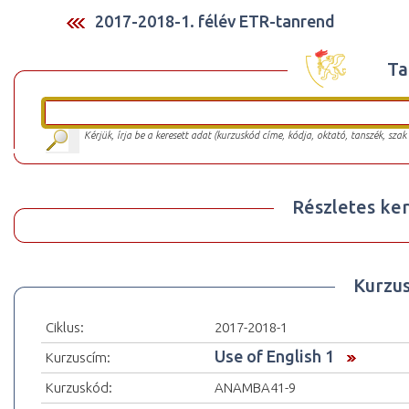
2017-2018-1. félév ETR-tanrend
Ta
Kérjük, írja be a keresett adat (kurzuskód címe, kódja, oktató, tanszék, szak
Részletes ker
Kurzu
Ciklus:
2017-2018-1
Use of English 1
Kurzuscím:
Kurzuskód:
ANAMBA41-9