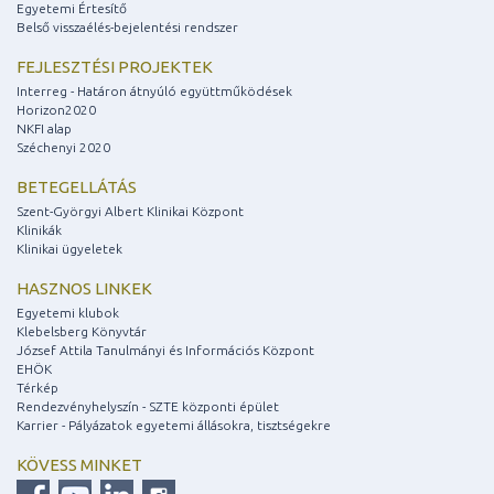
Egyetemi Értesítő
Belső visszaélés-bejelentési rendszer
FEJLESZTÉSI PROJEKTEK
Interreg - Határon átnyúló együttműködések
Horizon2020
NKFI alap
Széchenyi 2020
BETEGELLÁTÁS
Szent-Györgyi Albert Klinikai Központ
Klinikák
Klinikai ügyeletek
HASZNOS LINKEK
Egyetemi klubok
Klebelsberg Könyvtár
József Attila Tanulmányi és Információs Központ
EHÖK
Térkép
Rendezvényhelyszín - SZTE központi épület
Karrier - Pályázatok egyetemi állásokra, tisztségekre
KÖVESS MINKET