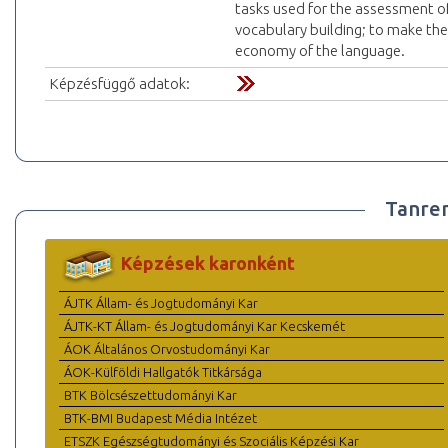
tasks used for the assessment of
vocabulary building; to make th
economy of the language.
Képzésfüggő adatok:
Tanre
Képzések karonként
ÁJTK Állam- és Jogtudományi Kar
ÁJTK-KT Állam- és Jogtudományi Kar Kecskemét
ÁOK Általános Orvostudományi Kar
ÁOK-Külföldi Hallgatók Titkársága
BTK Bölcsészettudományi Kar
BTK-BMI Budapest Média Intézet
ETSZK Egészségtudományi és Szociális Képzési Kar