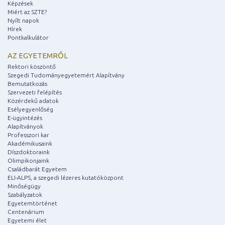
Képzések
Miért az SZTE?
Nyílt napok
Hírek
Pontkalkulátor
AZ EGYETEMRŐL
Rektori köszöntő
Szegedi Tudományegyetemért Alapítvány
Bemutatkozás
Szervezeti felépítés
Közérdekű adatok
Esélyegyenlőség
E-ügyintézés
Alapítványok
Professzori kar
Akadémikusaink
Díszdoktoraink
Olimpikonjaink
Családbarát Egyetem
ELI-ALPS, a szegedi lézeres kutatóközpont
Minőségügy
Szabályzatok
Egyetemtörténet
Centenárium
Egyetemi élet