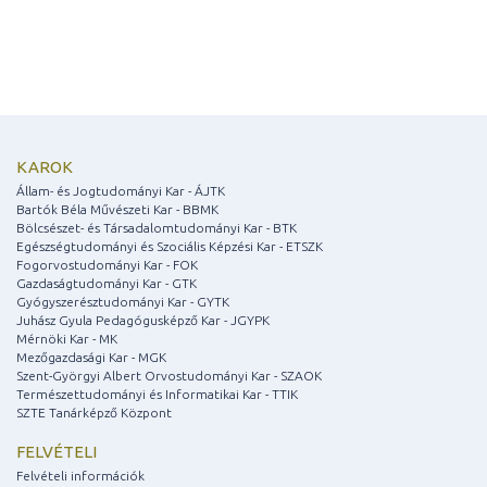
KAROK
Állam- és Jogtudományi Kar - ÁJTK
Bartók Béla Művészeti Kar - BBMK
Bölcsészet- és Társadalomtudományi Kar - BTK
Egészségtudományi és Szociális Képzési Kar - ETSZK
Fogorvostudományi Kar - FOK
Gazdaságtudományi Kar - GTK
Gyógyszerésztudományi Kar - GYTK
Juhász Gyula Pedagógusképző Kar - JGYPK
Mérnöki Kar - MK
Mezőgazdasági Kar - MGK
Szent-Györgyi Albert Orvostudományi Kar - SZAOK
Természettudományi és Informatikai Kar - TTIK
SZTE Tanárképző Központ
FELVÉTELI
Felvételi információk