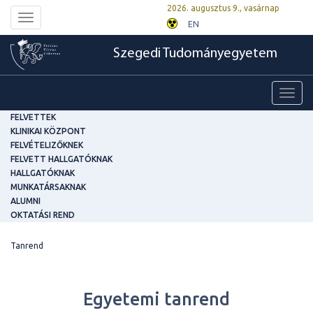
2026. augusztus 9., vasárnap
Toggle
EN
navigation
Szegedi Tudományegyetem
Toggl
navig
FELVETTEK
KLINIKAI KÖZPONT
FELVÉTELIZŐKNEK
FELVETT HALLGATÓKNAK
HALLGATÓKNAK
MUNKATÁRSAKNAK
ALUMNI
OKTATÁSI REND
Tanrend
Egyetemi tanrend