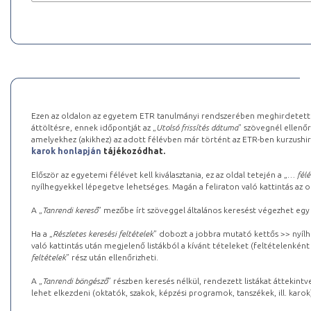
Ezen az oldalon az egyetem ETR tanulmányi rendszerében meghirdetett k
áttöltésre, ennek időpontját az „
Utolsó frissítés dátuma
” szövegnél ellenőr
amelyekhez (akikhez) az adott félévben már történt az ETR-ben kurzushi
karok honlapján
tájékozódhat.
Először az egyetemi félévet kell kiválasztania, ez az oldal tetején a „
… félé
nyílhegyekkel lépegetve lehetséges. Magán a feliraton való kattintás az old
A „
Tanrendi kereső
” mezőbe írt szöveggel általános keresést végezhet egy
Ha a „
Részletes keresési feltételek
” dobozt a jobbra mutató kettős >> nyílh
való kattintás után megjelenő listákból a kívánt tételeket (feltételenként
feltételek
” rész után ellenőrizheti.
A „
Tanrendi böngésző
” részben keresés nélkül, rendezett listákat áttekin
lehet elkezdeni (oktatók, szakok, képzési programok, tanszékek, ill. karok