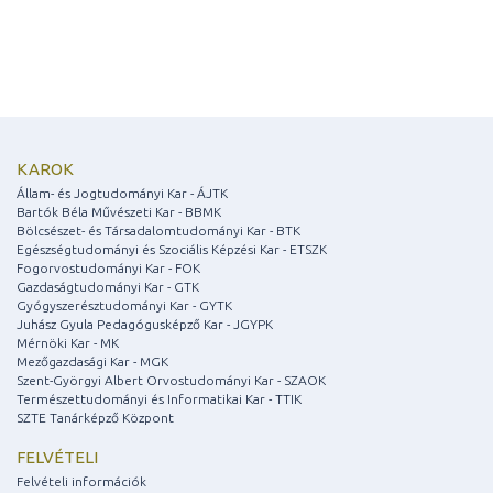
KAROK
Állam- és Jogtudományi Kar - ÁJTK
Bartók Béla Művészeti Kar - BBMK
Bölcsészet- és Társadalomtudományi Kar - BTK
Egészségtudományi és Szociális Képzési Kar - ETSZK
Fogorvostudományi Kar - FOK
Gazdaságtudományi Kar - GTK
Gyógyszerésztudományi Kar - GYTK
Juhász Gyula Pedagógusképző Kar - JGYPK
Mérnöki Kar - MK
Mezőgazdasági Kar - MGK
Szent-Györgyi Albert Orvostudományi Kar - SZAOK
Természettudományi és Informatikai Kar - TTIK
SZTE Tanárképző Központ
FELVÉTELI
Felvételi információk