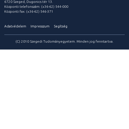
6720 Szeged, Dugonics tér 13.
Központi telefonszám: (+36-62) 544-000
Központi fax: (+36-62) 546-371
Adatvédelem
Impresszum
Segítség
(C) 2010 Szegedi Tudományegyetem. Minden jog fenntartva.