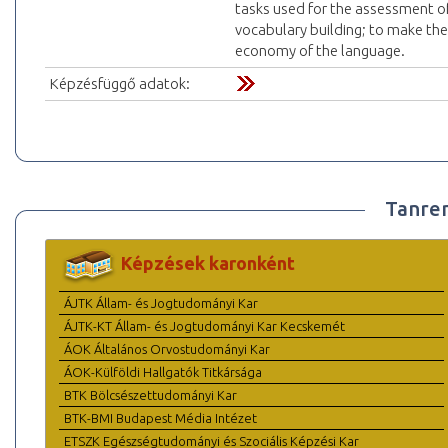
tasks used for the assessment of
vocabulary building; to make th
economy of the language.
Képzésfüggő adatok:
Tanre
Képzések karonként
ÁJTK Állam- és Jogtudományi Kar
ÁJTK-KT Állam- és Jogtudományi Kar Kecskemét
ÁOK Általános Orvostudományi Kar
ÁOK-Külföldi Hallgatók Titkársága
BTK Bölcsészettudományi Kar
BTK-BMI Budapest Média Intézet
ETSZK Egészségtudományi és Szociális Képzési Kar