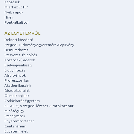
Képzések
Miért az SZTE?
Nyílt napok
Hírek
Pontkalkulátor
AZ EGYETEMRŐL
Rektori köszöntő
Szegedi Tudományegyetemért Alapítvány
Bemutatkozás
Szervezeti felépítés
Közérdekű adatok
Esélyegyenlőség
E-ügyintézés
Alapítványok
Professzori kar
Akadémikusaink
Díszdoktoraink
Olimpikonjaink
Családbarát Egyetem
ELI-ALPS, a szegedi lézeres kutatóközpont
Minőségügy
Szabályzatok
Egyetemtörténet
Centenárium
Egyetemi élet