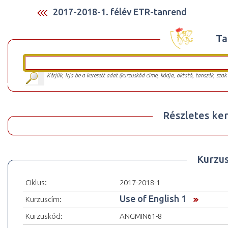
2017-2018-1. félév ETR-tanrend
Ta
Kérjük, írja be a keresett adat (kurzuskód címe, kódja, oktató, tanszék, szak
Részletes ker
Kurzu
Ciklus:
2017-2018-1
Use of English 1
Kurzuscím:
Kurzuskód:
ANGMIN61-8