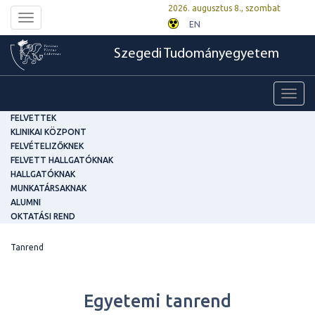
2026. augusztus 8., szombat
Toggle
EN
navigation
Szegedi Tudományegyetem
Toggl
navig
FELVETTEK
KLINIKAI KÖZPONT
FELVÉTELIZŐKNEK
FELVETT HALLGATÓKNAK
HALLGATÓKNAK
MUNKATÁRSAKNAK
ALUMNI
OKTATÁSI REND
Tanrend
Egyetemi tanrend