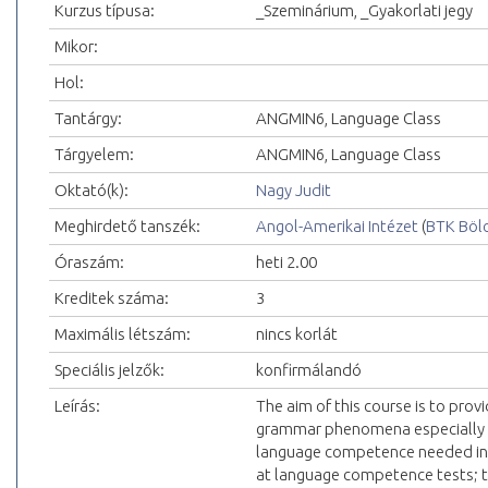
Kurzus típusa:
_Szeminárium, _Gyakorlati jegy
Mikor:
Hol:
Tantárgy:
ANGMIN6, Language Class
Tárgyelem:
ANGMIN6, Language Class
Oktató(k):
Nagy Judit
Meghirdető tanszék:
Angol-Amerikai Intézet
(
BTK Böl
Óraszám:
heti 2.00
Kreditek száma:
3
Maximális létszám:
nincs korlát
Speciális jelzők:
konfirmálandó
Leírás:
The aim of this course is to provi
grammar phenomena especially dif
language competence needed in 
at language competence tests; to