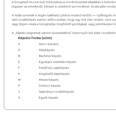
A böngésző és a kereső többoszlopos eredménylistái általában a különböz
(egyszer az emelkedő, kétszer a csökkenő sorrendhez). Az aktuális rendez
A listák sorainak a végén található jobbra mutató kettős >> nyílhegyek r
való továbblépés esetén előfordulhat, hogy egy link már védett, nem nyi
vagy lépjen vissza a böngészője megfelelő gombjával, vagy jelentkezzen be
A „
Képzési programok szerinti kurzuskódlista
” képernyőn két adat rövidített
Képzési forma (szint)
0
Nem releváns
A
Alapképzés
B
Bachelorképzés
E
Egységes osztatlan képzés
F
Felsőfokú szakképzés
K
Kiegészítő alapképzés
M
Mesterképzés
P
Doktori képzés
S
Szakirányú továbbképzés
X
Egyéb képzés