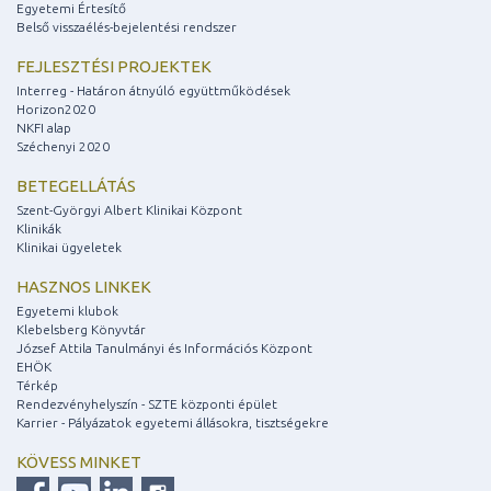
Egyetemi Értesítő
Belső visszaélés-bejelentési rendszer
FEJLESZTÉSI PROJEKTEK
Interreg - Határon átnyúló együttműködések
Horizon2020
NKFI alap
Széchenyi 2020
BETEGELLÁTÁS
Szent-Györgyi Albert Klinikai Központ
Klinikák
Klinikai ügyeletek
HASZNOS LINKEK
Egyetemi klubok
Klebelsberg Könyvtár
József Attila Tanulmányi és Információs Központ
EHÖK
Térkép
Rendezvényhelyszín - SZTE központi épület
Karrier - Pályázatok egyetemi állásokra, tisztségekre
KÖVESS MINKET