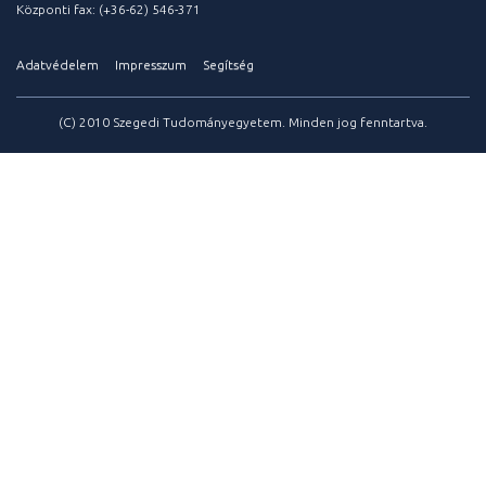
Központi fax: (+36-62) 546-371
Adatvédelem
Impresszum
Segítség
(C) 2010 Szegedi Tudományegyetem. Minden jog fenntartva.