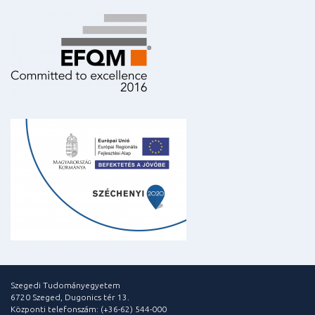
Szegedi Tudományegyetem
6720 Szeged, Dugonics tér 13.
Központi telefonszám: (+36-62) 544-000