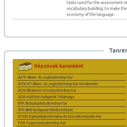
tasks used for the assessment of
vocabulary building; to make th
economy of the language.
Tanre
Képzések karonként
ÁJTK Állam- és Jogtudományi Kar
ÁJTK-KT Állam- és Jogtudományi Kar Kecskemét
ÁOK Általános Orvostudományi Kar
ÁOK-Külföldi Hallgatók Titkársága
BTK Bölcsészettudományi Kar
BTK-BMI Budapest Média Intézet
ETSZK Egészségtudományi és Szociális Képzési Kar
FOK Fogorvostudományi Kar