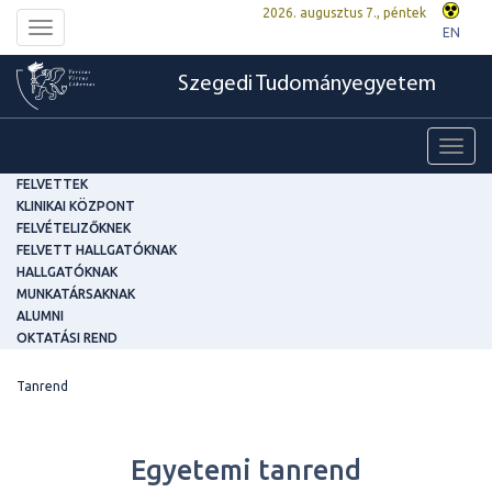
2026. augusztus 7., péntek
Toggle
EN
navigation
Szegedi Tudományegyetem
Toggl
navig
FELVETTEK
KLINIKAI KÖZPONT
FELVÉTELIZŐKNEK
FELVETT HALLGATÓKNAK
HALLGATÓKNAK
MUNKATÁRSAKNAK
ALUMNI
OKTATÁSI REND
Tanrend
Egyetemi tanrend