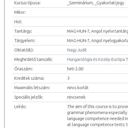
Kurzus típusa:
_Szeminárium, _Gyakorlati jegy
Mikor:
Hol:
Tantárgy:
MAG-HUN-7, Angol nyelvi tantár
Tárgyelem:
MAG-HUN-7, Angol nyelvgyakorl
Oktató(k):
Nagy Judit
Meghirdető tanszék:
Hungarológia és Közép-Európa 
Óraszám:
heti 2.00
Kreditek száma:
3
Maximális létszám:
nincs korlát
Speciális jelzők:
nincsenek
Leírás:
The aim of this course is to provi
grammar phenomena especially dif
language competence needed in 
at language competence tests; to