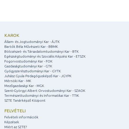
KAROK
Állam- és Jogtudományi Kar - ÁJTK
Bartók Béla Művészeti Kar - BBMK
Bölcsészet- és Társadalomtudományi Kar - BTK
Egészségtudományi és Szociális Képzési Kar - ETSZK
Fogorvostudományi Kar - FOK
Gazdaságtudományi Kar - GTK
Gyógyszerésztudományi Kar - GYTK
Juhász Gyula Pedagógusképző Kar - JGYPK
Mérnöki Kar - MK
Mezőgazdasági Kar - MGK
Szent-Györgyi Albert Orvostudományi Kar - SZAOK
Természettudományi és Informatikai Kar - TTIK
SZTE Tanárképző Központ
FELVÉTELI
Felvételi információk
Képzések
Miért az SZTE?