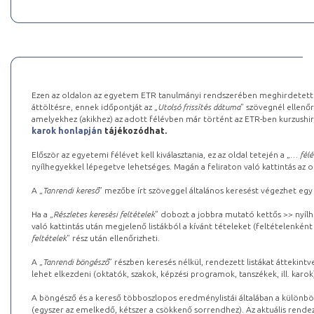
Ezen az oldalon az egyetem ETR tanulmányi rendszerében meghirdetett k
áttöltésre, ennek időpontját az „
Utolsó frissítés dátuma
” szövegnél ellenőr
amelyekhez (akikhez) az adott félévben már történt az ETR-ben kurzushi
karok honlapján
tájékozódhat.
Először az egyetemi félévet kell kiválasztania, ez az oldal tetején a „
… félé
nyílhegyekkel lépegetve lehetséges. Magán a feliraton való kattintás az old
A „
Tanrendi kereső
” mezőbe írt szöveggel általános keresést végezhet egy
Ha a „
Részletes keresési feltételek
” dobozt a jobbra mutató kettős >> nyílh
való kattintás után megjelenő listákból a kívánt tételeket (feltételenként
feltételek
” rész után ellenőrizheti.
A „
Tanrendi böngésző
” részben keresés nélkül, rendezett listákat áttekin
lehet elkezdeni (oktatók, szakok, képzési programok, tanszékek, ill. karok
A böngésző és a kereső többoszlopos eredménylistái általában a különböz
(egyszer az emelkedő, kétszer a csökkenő sorrendhez). Az aktuális rendez