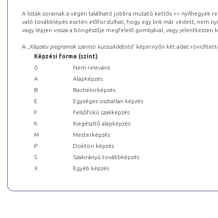
A listák sorainak a végén található jobbra mutató kettős >> nyílhegyek r
való továbblépés esetén előfordulhat, hogy egy link már védett, nem nyi
vagy lépjen vissza a böngészője megfelelő gombjával, vagy jelentkezzen be
A „
Képzési programok szerinti kurzuskódlista
” képernyőn két adat rövidített
Képzési forma (szint)
0
Nem releváns
A
Alapképzés
B
Bachelorképzés
E
Egységes osztatlan képzés
F
Felsőfokú szakképzés
K
Kiegészítő alapképzés
M
Mesterképzés
P
Doktori képzés
S
Szakirányú továbbképzés
X
Egyéb képzés