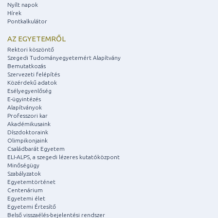
Nyílt napok
Hírek
Pontkalkulátor
AZ EGYETEMRŐL
Rektori köszöntő
Szegedi Tudományegyetemért Alapítvány
Bemutatkozás
Szervezeti felépítés
Közérdekű adatok
Esélyegyenlőség
E-ügyintézés
Alapítványok
Professzori kar
Akadémikusaink
Díszdoktoraink
Olimpikonjaink
Családbarát Egyetem
ELI-ALPS, a szegedi lézeres kutatóközpont
Minőségügy
Szabályzatok
Egyetemtörténet
Centenárium
Egyetemi élet
Egyetemi Értesítő
Belső visszaélés-bejelentési rendszer