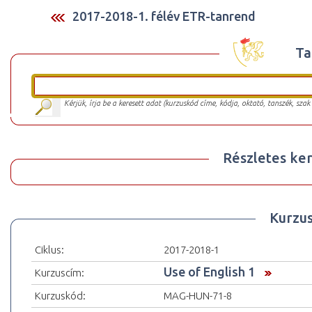
2017-2018-1. félév ETR-tanrend
Ta
Kérjük, írja be a keresett adat (kurzuskód címe, kódja, oktató, tanszék, szak
Részletes ker
Kurzu
Ciklus:
2017-2018-1
Use of English 1
Kurzuscím:
Kurzuskód:
MAG-HUN-71-8