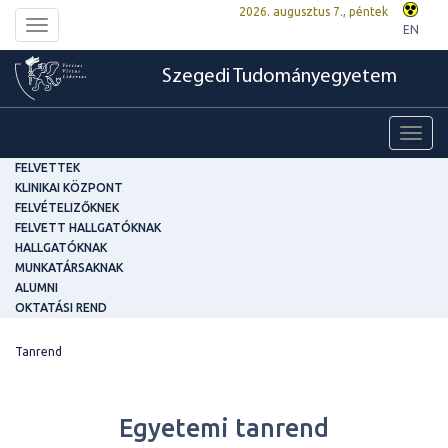
2026. augusztus 7., péntek
Toggle
EN
navigation
Szegedi Tudományegyetem
Toggl
navig
FELVETTEK
KLINIKAI KÖZPONT
FELVÉTELIZŐKNEK
FELVETT HALLGATÓKNAK
HALLGATÓKNAK
MUNKATÁRSAKNAK
ALUMNI
OKTATÁSI REND
Tanrend
Egyetemi tanrend