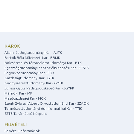
KAROK
Állam- és Jogtudományi Kar - ÁJTK
Bartók Béla Művészeti Kar - BBMK
Bölcsészet- és Társadalomtudományi Kar - BTK
Egészségtudományi és Szociális Képzési Kar - ETSZK
Fogorvostudományi Kar - FOK
Gazdaságtudományi Kar - GTK
Gyógyszerésztudományi Kar - GYTK
Juhász Gyula Pedagógusképző Kar - JGYPK
Mérnöki Kar - MK
Mezőgazdasági Kar - MGK
Szent-Györgyi Albert Orvostudományi Kar - SZAOK
Természettudományi és Informatikai Kar - TTIK
SZTE Tanárképző Központ
FELVÉTELI
Felvételi információk