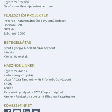
Egyetemi Értesítő
Belső visszaélés-bejelentési rendszer
FEJLESZTÉSI PROJEKTEK
Interreg - Határon átnyúló együttműködések
Horizon2020
NKFI alap
Széchenyi 2020
BETEGELLÁTÁS
Szent-Györgyi Albert Klinikai Központ
Klinikák
Klinikai ügyeletek
HASZNOS LINKEK
Egyetemi klubok
Klebelsberg Könyvtár
József Attila Tanulmányi és Információs Központ
EHÖK
Térkép
Rendezvényhelyszín - SZTE központi épület
Karrier - Pályázatok egyetemi állásokra, tisztségekre
KÖVESS MINKET