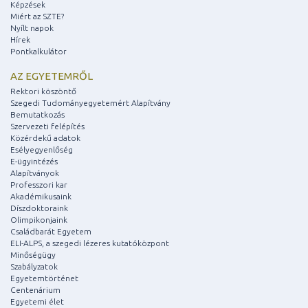
Képzések
Miért az SZTE?
Nyílt napok
Hírek
Pontkalkulátor
AZ EGYETEMRŐL
Rektori köszöntő
Szegedi Tudományegyetemért Alapítvány
Bemutatkozás
Szervezeti felépítés
Közérdekű adatok
Esélyegyenlőség
E-ügyintézés
Alapítványok
Professzori kar
Akadémikusaink
Díszdoktoraink
Olimpikonjaink
Családbarát Egyetem
ELI-ALPS, a szegedi lézeres kutatóközpont
Minőségügy
Szabályzatok
Egyetemtörténet
Centenárium
Egyetemi élet