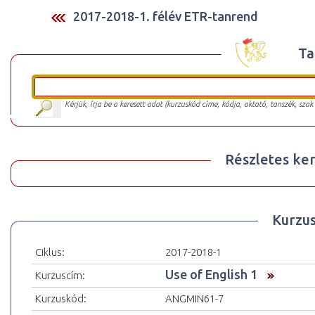
2017-2018-1. félév ETR-tanrend
Ta
Kérjük, írja be a keresett adat (kurzuskód címe, kódja, oktató, tanszék, szak
Részletes ker
Kurzu
Ciklus:
2017-2018-1
Use of English 1
Kurzuscím:
Kurzuskód:
ANGMIN61-7