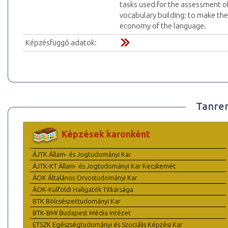
tasks used for the assessment of
vocabulary building; to make th
economy of the language.
Képzésfüggő adatok:
Tanre
Képzések karonként
ÁJTK Állam- és Jogtudományi Kar
ÁJTK-KT Állam- és Jogtudományi Kar Kecskemét
ÁOK Általános Orvostudományi Kar
ÁOK-Külföldi Hallgatók Titkársága
BTK Bölcsészettudományi Kar
BTK-BMI Budapest Média Intézet
ETSZK Egészségtudományi és Szociális Képzési Kar