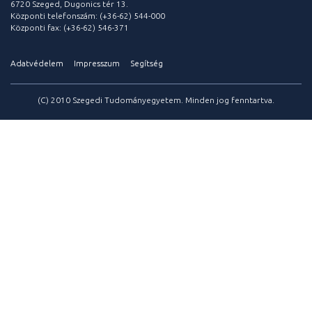
6720 Szeged, Dugonics tér 13.
Központi telefonszám: (+36-62) 544-000
Központi fax: (+36-62) 546-371
Adatvédelem
Impresszum
Segítség
(C) 2010 Szegedi Tudományegyetem. Minden jog fenntartva.