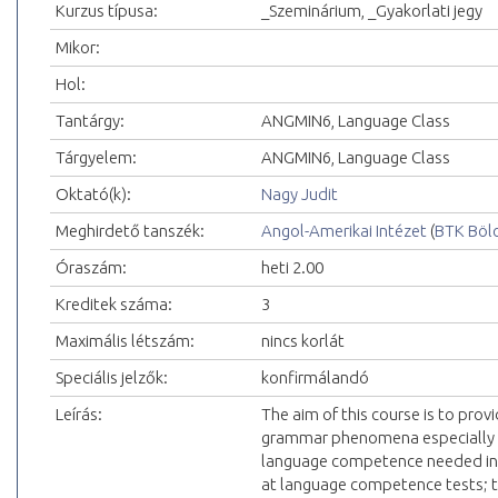
Kurzus típusa:
_Szeminárium, _Gyakorlati jegy
Mikor:
Hol:
Tantárgy:
ANGMIN6, Language Class
Tárgyelem:
ANGMIN6, Language Class
Oktató(k):
Nagy Judit
Meghirdető tanszék:
Angol-Amerikai Intézet
(
BTK Böl
Óraszám:
heti 2.00
Kreditek száma:
3
Maximális létszám:
nincs korlát
Speciális jelzők:
konfirmálandó
Leírás:
The aim of this course is to provi
grammar phenomena especially dif
language competence needed in 
at language competence tests; to