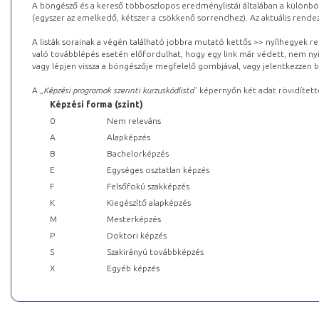
A böngésző és a kereső többoszlopos eredménylistái általában a különböz
(egyszer az emelkedő, kétszer a csökkenő sorrendhez). Az aktuális rendez
A listák sorainak a végén található jobbra mutató kettős >> nyílhegyek r
való továbblépés esetén előfordulhat, hogy egy link már védett, nem nyi
vagy lépjen vissza a böngészője megfelelő gombjával, vagy jelentkezzen be
A „
Képzési programok szerinti kurzuskódlista
” képernyőn két adat rövidített
Képzési forma (szint)
0
Nem releváns
A
Alapképzés
B
Bachelorképzés
E
Egységes osztatlan képzés
F
Felsőfokú szakképzés
K
Kiegészítő alapképzés
M
Mesterképzés
P
Doktori képzés
S
Szakirányú továbbképzés
X
Egyéb képzés