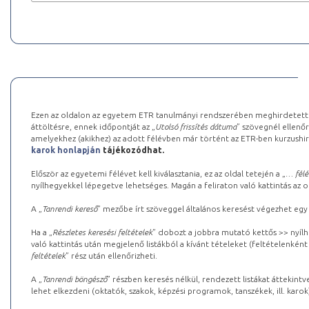
Ezen az oldalon az egyetem ETR tanulmányi rendszerében meghirdetett k
áttöltésre, ennek időpontját az „
Utolsó frissítés dátuma
” szövegnél ellenőr
amelyekhez (akikhez) az adott félévben már történt az ETR-ben kurzushi
karok honlapján
tájékozódhat.
Először az egyetemi félévet kell kiválasztania, ez az oldal tetején a „
… félé
nyílhegyekkel lépegetve lehetséges. Magán a feliraton való kattintás az old
A „
Tanrendi kereső
” mezőbe írt szöveggel általános keresést végezhet egy
Ha a „
Részletes keresési feltételek
” dobozt a jobbra mutató kettős >> nyílh
való kattintás után megjelenő listákból a kívánt tételeket (feltételenként
feltételek
” rész után ellenőrizheti.
A „
Tanrendi böngésző
” részben keresés nélkül, rendezett listákat áttekin
lehet elkezdeni (oktatók, szakok, képzési programok, tanszékek, ill. karok