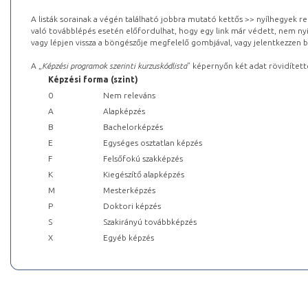
A listák sorainak a végén található jobbra mutató kettős >> nyílhegyek r
való továbblépés esetén előfordulhat, hogy egy link már védett, nem nyi
vagy lépjen vissza a böngészője megfelelő gombjával, vagy jelentkezzen be
A „
Képzési programok szerinti kurzuskódlista
” képernyőn két adat rövidített
Képzési forma (szint)
0
Nem releváns
A
Alapképzés
B
Bachelorképzés
E
Egységes osztatlan képzés
F
Felsőfokú szakképzés
K
Kiegészítő alapképzés
M
Mesterképzés
P
Doktori képzés
S
Szakirányú továbbképzés
X
Egyéb képzés