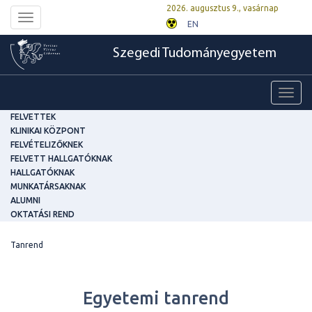
2026. augusztus 9., vasárnap
Toggle
EN
navigation
Szegedi Tudományegyetem
Toggl
navig
FELVETTEK
KLINIKAI KÖZPONT
FELVÉTELIZŐKNEK
FELVETT HALLGATÓKNAK
HALLGATÓKNAK
MUNKATÁRSAKNAK
ALUMNI
OKTATÁSI REND
Tanrend
Egyetemi tanrend