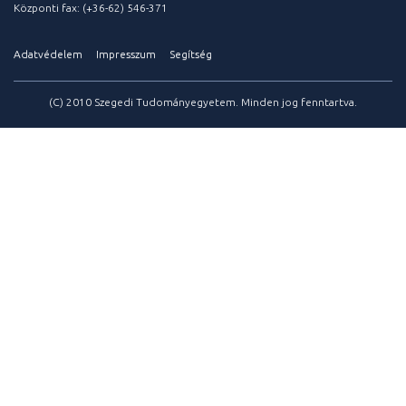
Központi fax: (+36-62) 546-371
Adatvédelem
Impresszum
Segítség
(C) 2010 Szegedi Tudományegyetem. Minden jog fenntartva.