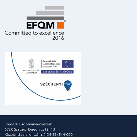
Szegedi Tudományegyetem
6720 Szeged, Dugonics tér 13.
Központi telefonszám: (+36-62) 544-000