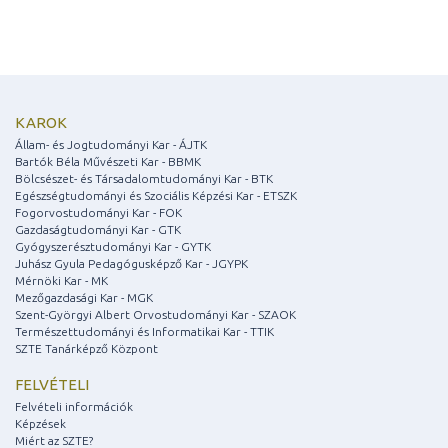
KAROK
Állam- és Jogtudományi Kar - ÁJTK
Bartók Béla Művészeti Kar - BBMK
Bölcsészet- és Társadalomtudományi Kar - BTK
Egészségtudományi és Szociális Képzési Kar - ETSZK
Fogorvostudományi Kar - FOK
Gazdaságtudományi Kar - GTK
Gyógyszerésztudományi Kar - GYTK
Juhász Gyula Pedagógusképző Kar - JGYPK
Mérnöki Kar - MK
Mezőgazdasági Kar - MGK
Szent-Györgyi Albert Orvostudományi Kar - SZAOK
Természettudományi és Informatikai Kar - TTIK
SZTE Tanárképző Központ
FELVÉTELI
Felvételi információk
Képzések
Miért az SZTE?