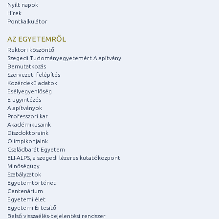
Nyílt napok
Hírek
Pontkalkulátor
AZ EGYETEMRŐL
Rektori köszöntő
Szegedi Tudományegyetemért Alapítvány
Bemutatkozás
Szervezeti felépítés
Közérdekű adatok
Esélyegyenlőség
E-ügyintézés
Alapítványok
Professzori kar
Akadémikusaink
Díszdoktoraink
Olimpikonjaink
Családbarát Egyetem
ELI-ALPS, a szegedi lézeres kutatóközpont
Minőségügy
Szabályzatok
Egyetemtörténet
Centenárium
Egyetemi élet
Egyetemi Értesítő
Belső visszaélés-bejelentési rendszer