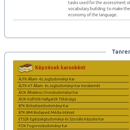
tasks used for the assessment of
vocabulary building; to make th
economy of the language.
Tanre
Képzések karonként
ÁJTK Állam- és Jogtudományi Kar
ÁJTK-KT Állam- és Jogtudományi Kar Kecskemét
ÁOK Általános Orvostudományi Kar
ÁOK-Külföldi Hallgatók Titkársága
BTK Bölcsészettudományi Kar
BTK-BMI Budapest Média Intézet
ETSZK Egészségtudományi és Szociális Képzési Kar
FOK Fogorvostudományi Kar