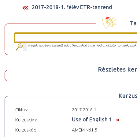
2017-2018-1. félév ETR-tanrend
Ta
Kérjük, írja be a keresett adat (kurzuskód címe, kódja, oktató, tanszék, szak
Részletes ker
Kurzu
Ciklus:
2017-2018-1
Use of English 1
Kurzuscím:
Kurzuskód:
AMEMIN61-5