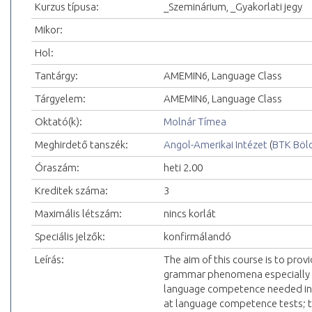
Kurzus típusa:
_Szeminárium, _Gyakorlati jegy
Mikor:
Hol:
Tantárgy:
AMEMIN6, Language Class
Tárgyelem:
AMEMIN6, Language Class
Oktató(k):
Molnár Tímea
Meghirdető tanszék:
Angol-Amerikai Intézet
(
BTK Böl
Óraszám:
heti 2.00
Kreditek száma:
3
Maximális létszám:
nincs korlát
Speciális jelzők:
konfirmálandó
Leírás:
The aim of this course is to provi
grammar phenomena especially dif
language competence needed in 
at language competence tests; to