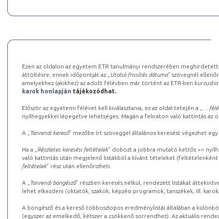
Ezen az oldalon az egyetem ETR tanulmányi rendszerében meghirdetett k
áttöltésre, ennek időpontját az „
Utolsó frissítés dátuma
” szövegnél ellenőr
amelyekhez (akikhez) az adott félévben már történt az ETR-ben kurzushi
karok honlapján
tájékozódhat.
Először az egyetemi félévet kell kiválasztania, ez az oldal tetején a „
… félé
nyílhegyekkel lépegetve lehetséges. Magán a feliraton való kattintás az old
A „
Tanrendi kereső
” mezőbe írt szöveggel általános keresést végezhet egy
Ha a „
Részletes keresési feltételek
” dobozt a jobbra mutató kettős >> nyílh
való kattintás után megjelenő listákból a kívánt tételeket (feltételenként
feltételek
” rész után ellenőrizheti.
A „
Tanrendi böngésző
” részben keresés nélkül, rendezett listákat áttekin
lehet elkezdeni (oktatók, szakok, képzési programok, tanszékek, ill. karok
A böngésző és a kereső többoszlopos eredménylistái általában a különböz
(egyszer az emelkedő, kétszer a csökkenő sorrendhez). Az aktuális rendez