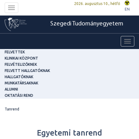
2026. augusztus 10., hétfő
Toggle
EN
navigation
Szegedi Tudományegyetem
Toggl
navig
FELVETTEK
KLINIKAI KÖZPONT
FELVÉTELIZŐKNEK
FELVETT HALLGATÓKNAK
HALLGATÓKNAK
MUNKATÁRSAKNAK
ALUMNI
OKTATÁSI REND
Tanrend
Egyetemi tanrend