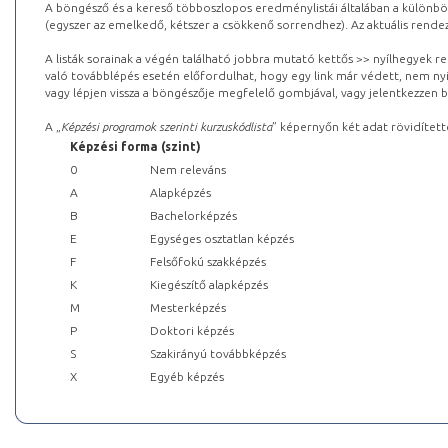
A böngésző és a kereső többoszlopos eredménylistái általában a különböz
(egyszer az emelkedő, kétszer a csökkenő sorrendhez). Az aktuális rendez
A listák sorainak a végén található jobbra mutató kettős >> nyílhegyek r
való továbblépés esetén előfordulhat, hogy egy link már védett, nem nyi
vagy lépjen vissza a böngészője megfelelő gombjával, vagy jelentkezzen be
A „
Képzési programok szerinti kurzuskódlista
” képernyőn két adat rövidített
Képzési forma (szint)
0
Nem releváns
A
Alapképzés
B
Bachelorképzés
E
Egységes osztatlan képzés
F
Felsőfokú szakképzés
K
Kiegészítő alapképzés
M
Mesterképzés
P
Doktori képzés
S
Szakirányú továbbképzés
X
Egyéb képzés