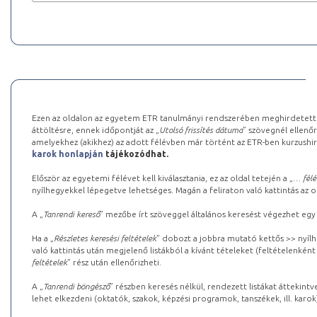
Ezen az oldalon az egyetem ETR tanulmányi rendszerében meghirdetett k
áttöltésre, ennek időpontját az „
Utolsó frissítés dátuma
” szövegnél ellenőr
amelyekhez (akikhez) az adott félévben már történt az ETR-ben kurzushi
karok honlapján
tájékozódhat.
Először az egyetemi félévet kell kiválasztania, ez az oldal tetején a „
… félé
nyílhegyekkel lépegetve lehetséges. Magán a feliraton való kattintás az old
A „
Tanrendi kereső
” mezőbe írt szöveggel általános keresést végezhet egy
Ha a „
Részletes keresési feltételek
” dobozt a jobbra mutató kettős >> nyílh
való kattintás után megjelenő listákból a kívánt tételeket (feltételenként
feltételek
” rész után ellenőrizheti.
A „
Tanrendi böngésző
” részben keresés nélkül, rendezett listákat áttekin
lehet elkezdeni (oktatók, szakok, képzési programok, tanszékek, ill. karok