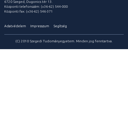
6720 Szeged, Dugonics tér 13.
Központi telefonszám: (+36-62) 544-000
Központi fax: (+36-62) 546-371
Adatvédelem
Impresszum
Segítség
(C) 2010 Szegedi Tudományegyetem. Minden jog fenntartva.