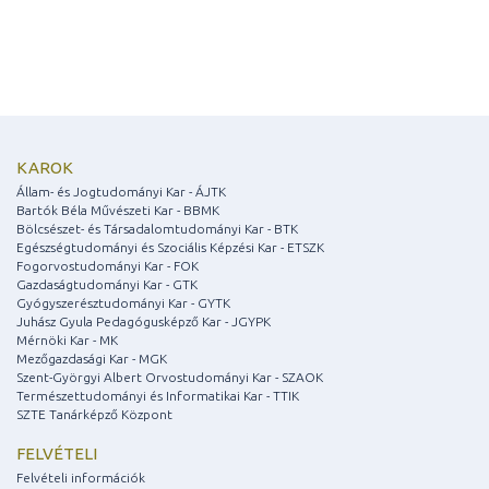
KAROK
Állam- és Jogtudományi Kar - ÁJTK
Bartók Béla Művészeti Kar - BBMK
Bölcsészet- és Társadalomtudományi Kar - BTK
Egészségtudományi és Szociális Képzési Kar - ETSZK
Fogorvostudományi Kar - FOK
Gazdaságtudományi Kar - GTK
Gyógyszerésztudományi Kar - GYTK
Juhász Gyula Pedagógusképző Kar - JGYPK
Mérnöki Kar - MK
Mezőgazdasági Kar - MGK
Szent-Györgyi Albert Orvostudományi Kar - SZAOK
Természettudományi és Informatikai Kar - TTIK
SZTE Tanárképző Központ
FELVÉTELI
Felvételi információk