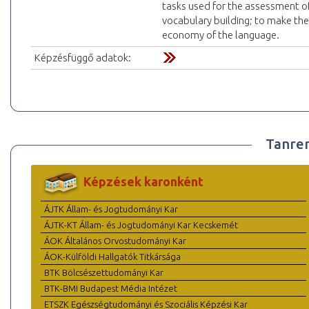
tasks used for the assessment of
vocabulary building; to make th
economy of the language.
Képzésfüggő adatok:
Tanre
Képzések karonként
ÁJTK Állam- és Jogtudományi Kar
ÁJTK-KT Állam- és Jogtudományi Kar Kecskemét
ÁOK Általános Orvostudományi Kar
ÁOK-Külföldi Hallgatók Titkársága
BTK Bölcsészettudományi Kar
BTK-BMI Budapest Média Intézet
ETSZK Egészségtudományi és Szociális Képzési Kar