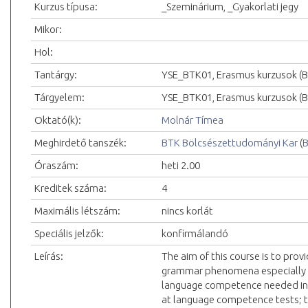
Kurzus típusa:
_Szeminárium, _Gyakorlati jegy
Mikor:
Hol:
Tantárgy:
YSE_BTK01, Erasmus kurzusok (
Tárgyelem:
YSE_BTK01, Erasmus kurzusok (
Oktató(k):
Molnár Tímea
Meghirdető tanszék:
BTK Bölcsészettudományi Kar
(
B
Óraszám:
heti 2.00
Kreditek száma:
4
Maximális létszám:
nincs korlát
Speciális jelzők:
konfirmálandó
Leírás:
The aim of this course is to provi
grammar phenomena especially dif
language competence needed in 
at language competence tests; to