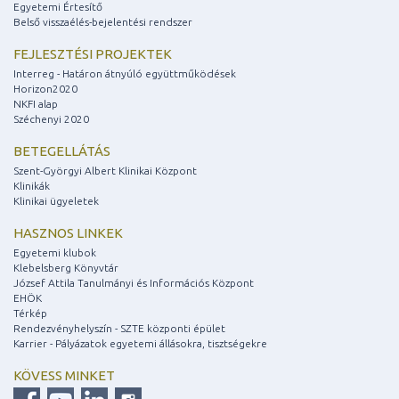
Egyetemi Értesítő
Belső visszaélés-bejelentési rendszer
FEJLESZTÉSI PROJEKTEK
Interreg - Határon átnyúló együttműködések
Horizon2020
NKFI alap
Széchenyi 2020
BETEGELLÁTÁS
Szent-Györgyi Albert Klinikai Központ
Klinikák
Klinikai ügyeletek
HASZNOS LINKEK
Egyetemi klubok
Klebelsberg Könyvtár
József Attila Tanulmányi és Információs Központ
EHÖK
Térkép
Rendezvényhelyszín - SZTE központi épület
Karrier - Pályázatok egyetemi állásokra, tisztségekre
KÖVESS MINKET