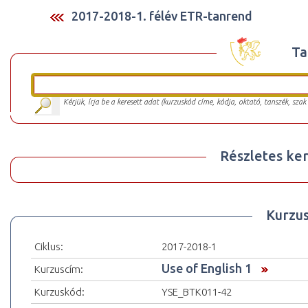
2017-2018-1. félév ETR-tanrend
Ta
Kérjük, írja be a keresett adat (kurzuskód címe, kódja, oktató, tanszék, szak
Részletes ker
Kurzu
Ciklus:
2017-2018-1
Use of English 1
Kurzuscím:
Kurzuskód:
YSE_BTK011-42