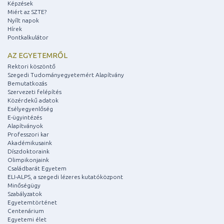
Képzések
Miért az SZTE?
Nyílt napok
Hírek
Pontkalkulátor
AZ EGYETEMRŐL
Rektori köszöntő
Szegedi Tudományegyetemért Alapítvány
Bemutatkozás
Szervezeti felépítés
Közérdekű adatok
Esélyegyenlőség
E-ügyintézés
Alapítványok
Professzori kar
Akadémikusaink
Díszdoktoraink
Olimpikonjaink
Családbarát Egyetem
ELI-ALPS, a szegedi lézeres kutatóközpont
Minőségügy
Szabályzatok
Egyetemtörténet
Centenárium
Egyetemi élet