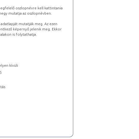
gfelelő oszlopnévre kell kattintania
lhegy mutatja az oszlopnévben.
s adatlapját mutatják meg. Az ezen
lentkező képernyő jelenik meg. Ekkor
lakon is folytathatja.
lyen kívüli
ő
tás