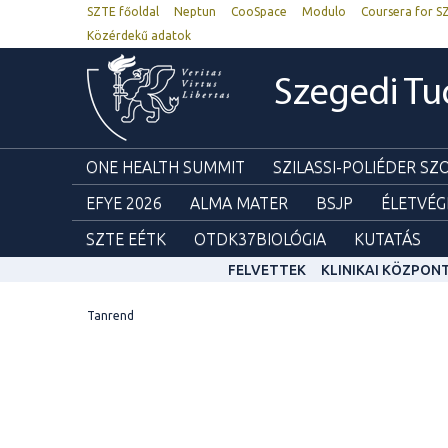
SZTE főoldal
Neptun
CooSpace
Modulo
Coursera for S
Közérdekű adatok
Szegedi T
ONE HEALTH SUMMIT
SZILASSI-POLIÉDER S
EFYE 2026
ALMA MATER
BSJP
ÉLETVÉG
SZTE EÉTK
OTDK37BIOLÓGIA
KUTATÁS
FELVETTEK
KLINIKAI KÖZPON
Tanrend