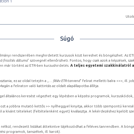
tion 1
Utols
Súgó
lmányi rendszerében meghirdetett kurzusok közt kereshet és böngészhet. Az ETR
ó frissítés dátuma
” szövegnél ellenőrizheti. Fontos, hogy csak azok a képzések, sza
ben már történt az ETR-ben kurzushirdetés.
A teljes egyetemi szakkínálatról 
sztania, ez az oldal tetején a „
… félév ETR-tanrend
” felirat melletti balra <<<, ill.
gán a feliraton való kattintás az oldalt alapállapotba állítja.
gel általános keresést végezhet egy lépésben a képzési programok, kurzuskódok, 
ozt a jobbra mutató kettős >> nyílheggyel kinyitja, akkor több szempontú keresé
l a kívánt tételeket (feltételenként egyet) kiválasztja. A lekérdezéshez kijelölt s
 nélkül, rendezett listákat áttekintve tájékozódhat a féléves tanrendben. A böng
ési programok, tanszékek, ill. karok).