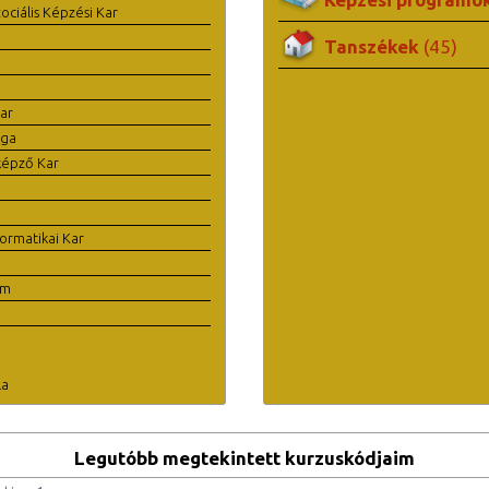
ciális Képzési Kar
Tanszékek
(45)
ar
ága
képző Kar
ormatikai Kar
em
la
Legutóbb megtekintett kurzuskódjaim