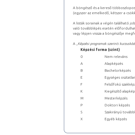
A böngésző és a kereső többoszlopos 
(egyszer az emelkedő, kétszer a csök
A listák sorainak a végén található j
való továbblépés esetén előfordulhat
vagy lépjen vissza a böngészője megfe
A „
Képzési programok szerinti kurzuskód
Képzési forma (szint)
0
Nem releváns
A
Alapképzés
B
Bachelorképzés
E
Egységes osztatla
F
Felsőfokú szakkép
K
Kiegészítő alapké
M
Mesterképzés
P
Doktori képzés
S
Szakirányú tovább
X
Egyéb képzés