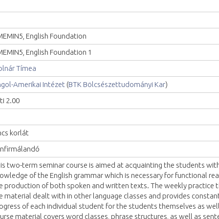
EMIN5, English Foundation
EMIN5, English Foundation 1
lnár Tímea
gol-Amerikai Intézet
(
BTK Bölcsészettudományi Kar
)
ti 2.00
ncs korlát
nfirmálandó
is two-term seminar course is aimed at acquainting the students with
owledge of the English grammar which is necessary for functional r
e production of both spoken and written texts. The weekly practice 
e material dealt with in other language classes and provides consta
ogress of each individual student for the students themselves as well
urse material covers word classes, phrase structures, as well as sen