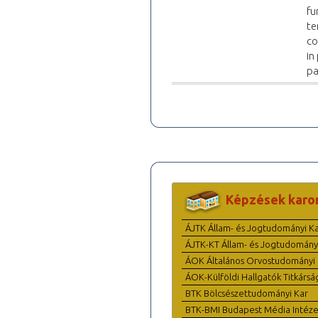
fu
te
co
in
pa
Képzések karo
ÁJTK Állam- és Jogtudományi K
ÁJTK-KT Állam- és Jogtudomány
ÁOK Általános Orvostudományi 
ÁOK-Külföldi Hallgatók Titkársá
BTK Bölcsészettudományi Kar
BTK-BMI Budapest Média Intéze