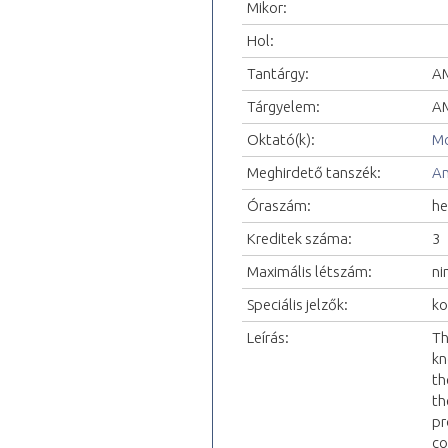
Mikor:
Hol:
Tantárgy:
AM
Tárgyelem:
AM
Oktató(k):
Mo
Meghirdető tanszék:
An
Óraszám:
he
Kreditek száma:
3
Maximális létszám:
ni
Speciális jelzők:
ko
Leírás:
Th
kn
th
th
pr
co