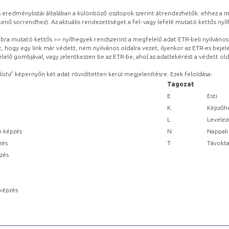
eredménylistái általában a különböző oszlopok szerint átrendezhetők: ehhez a me
kenő sorrendhez). Az aktuális rendezettséget a fel- vagy lefelé mutató kettős nyí
obbra mutató kettős >> nyílhegyek rendszerint a megfelelő adat ETR-beli nyilváno
, hogy egy link már védett, nem nyilvános oldalra vezet, ilyenkor az ETR-es beje
lelő gombjával, vagy jelentkezzen be az ETR-be, ahol az adatlekérést a védett olda
lista
” képernyőn két adat rövidítetten kerül megjelenítésre. Ezek feloldása:
Tagozat
E
Esti
K
Képzőhe
L
Levelez
n képzés
N
Nappali
zés
T
Távokta
pzés
képzés