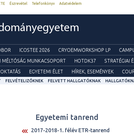
ZTE
Észrevétel
Telefonkönyv
Adatvédelem
udományegyetem
ZOBOR
ICOSTEE 2026
CRYOEMWORKSHOP LP
CAMPU
I MÉLTÓSÁG MUNKACSOPORT
HOTDK37
STRATÉGIAI 
OKTATÁS
EGYETEMI ÉLET
HÍREK, ESEMÉNYEK
COUR
T
FELVÉTELIZŐKNEK
FELVETT HALLGATÓKNAK
HALLGATÓKN
Egyetemi tanrend
2017-2018-1. félév ETR-tanrend