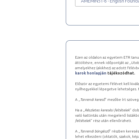
AMEMIN51-6 - English Founda
Ezen az oldalon az egyetem ETR tanu
áttöltésre, ennek időpontját az „
Utols
amelyekhez (akikhez) az adott félév
karok honlapján
tájékozódhat.
Először az egyetemi félévet kell kivála
nyílhegyekkel lépegetve lehetséges. Ma
A „
Tanrendi kereső
” mezőbe írt szöveg
Ha a „
Részletes keresési feltételek
” dob
való kattintás után megjelenő listákbó
feltételek
” rész után ellenőrizheti.
A „
Tanrendi böngésző
” részben keresés
lehet elkezdeni (oktatók, szakok, képz