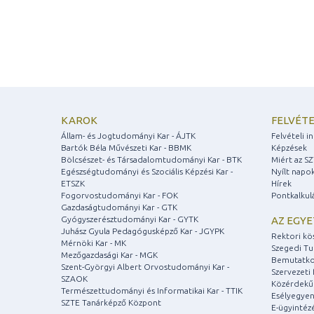
KAROK
FELVÉTE
Állam- és Jogtudományi Kar - ÁJTK
Felvételi 
Bartók Béla Művészeti Kar - BBMK
Képzések
Bölcsészet- és Társadalomtudományi Kar - BTK
Miért az S
Egészségtudományi és Szociális Képzési Kar -
Nyílt napo
ETSZK
Hírek
Fogorvostudományi Kar - FOK
Pontkalkul
Gazdaságtudományi Kar - GTK
Gyógyszerésztudományi Kar - GYTK
AZ EGY
Juhász Gyula Pedagógusképző Kar - JGYPK
Rektori kö
Mérnöki Kar - MK
Szegedi T
Mezőgazdasági Kar - MGK
Bemutatko
Szent-Györgyi Albert Orvostudományi Kar -
Szervezeti 
SZAOK
Közérdekű
Természettudományi és Informatikai Kar - TTIK
Esélyegyen
SZTE Tanárképző Központ
E-ügyintéz