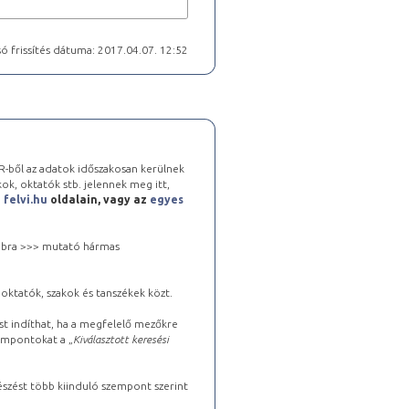
ó frissítés dátuma: 2017.04.07. 12:52
-ből az adatok időszakosan kerülnek
kok, oktatók stb. jelennek meg itt,
a
felvi.hu
oldalain, vagy az
egyes
 jobbra >>> mutató hármas
oktatók, szakok és tanszékek közt.
st indíthat, ha a megfelelő mezőkre
zempontokat a „
Kiválasztott keresési
észést több kiinduló szempont szerint