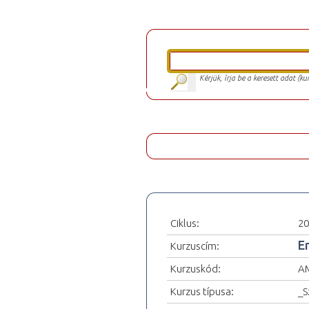
Kérjük, írja be a keresett adat (k
Ciklus:
20
E
Kurzuscím:
Kurzuskód:
A
Kurzus típusa:
_S