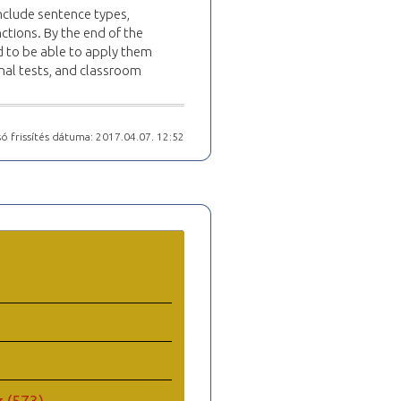
include sentence types,
nctions. By the end of the
d to be able to apply them
nal tests, and classroom
ó frissítés dátuma: 2017.04.07. 12:52
k
(573)