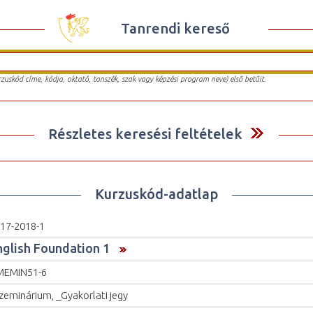
Tanrendi kereső
urzuskód címe, kódja, oktató, tanszék, szak vagy képzési program neve) első betűit.
Részletes keresési feltételek
Kurzuskód-adatlap
17-2018-1
nglish Foundation 1
MEMIN51-6
zeminárium, _Gyakorlati jegy