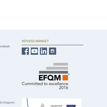
KÖVESS MINKET
ködések
iós Központ