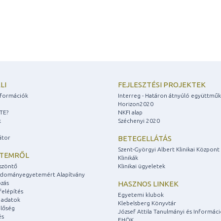
LI
FEJLESZTÉSI PROJEKTEK
információk
Interreg - Határon átnyúló együttmű
Horizon2020
ZTE?
NKFI alap
k
Széchenyi 2020
átor
BETEGELLÁTÁS
Szent-Györgyi Albert Klinikai Központ
ETEMRŐL
Klinikák
szöntő
Klinikai ügyeletek
udományegyetemért Alapítvány
zás
HASZNOS LINKEK
felépítés
Egyetemi klubok
 adatok
Klebelsberg Könyvtár
lőség
József Attila Tanulmányi és Informác
és
EHÖK