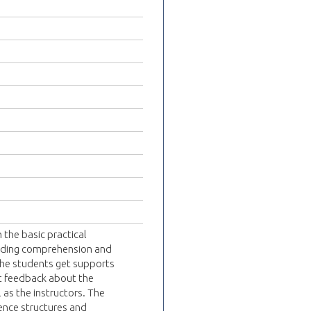
 the basic practical
eading comprehension and
the students get supports
nt feedback about the
 as the instructors. The
tence structures and