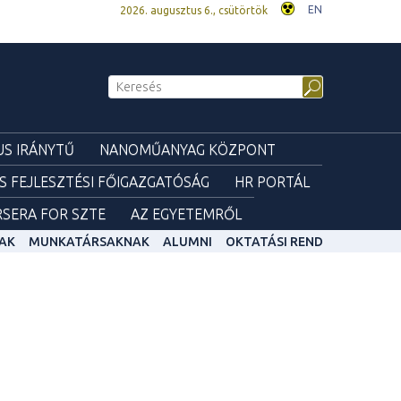
EN
2026. augusztus 6., csütörtök
S IRÁNYTŰ
NANOMŰANYAG KÖZPONT
ÉS FEJLESZTÉSI FŐIGAZGATÓSÁG
HR PORTÁL
SERA FOR SZTE
AZ EGYETEMRŐL
AK
MUNKATÁRSAKNAK
ALUMNI
OKTATÁSI REND