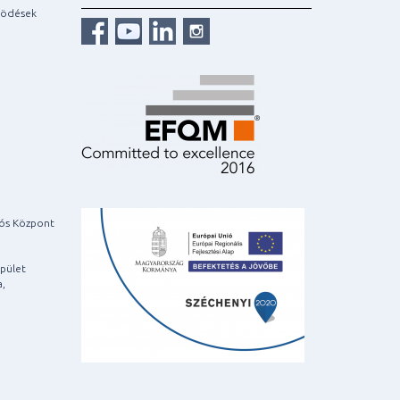
ködések
iós Központ
pület
a,