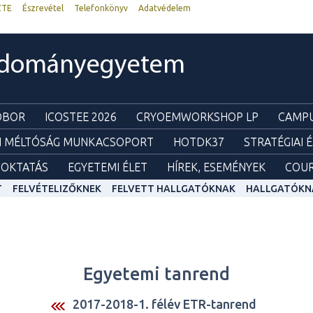
ZTE
Észrevétel
Telefonkönyv
Adatvédelem
udományegyetem
ZOBOR
ICOSTEE 2026
CRYOEMWORKSHOP LP
CAMPU
I MÉLTÓSÁG MUNKACSOPORT
HOTDK37
STRATÉGIAI 
OKTATÁS
EGYETEMI ÉLET
HÍREK, ESEMÉNYEK
COUR
T
FELVÉTELIZŐKNEK
FELVETT HALLGATÓKNAK
HALLGATÓKN
Egyetemi tanrend
2017-2018-1. félév ETR-tanrend