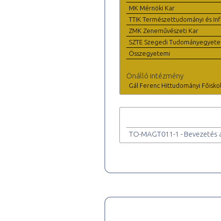
MK Mérnöki Kar
TTIK Természettudományi és Inf
ZMK Zeneművészeti Kar
SZTE Szegedi Tudományegyet
Összegyetemi
Önálló intézmény
Gál Ferenc Hittudományi Főisko
TO-MAGT011-1 - Bevezetés 