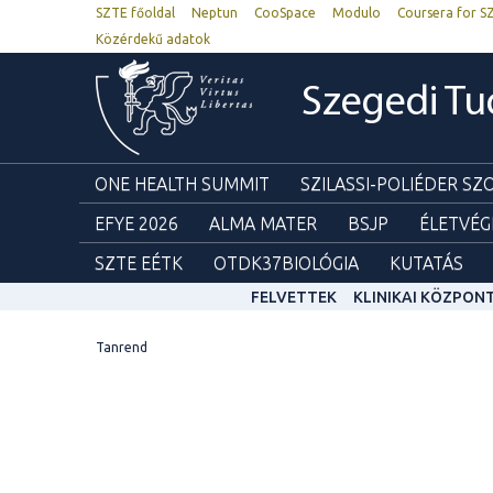
SZTE főoldal
Neptun
CooSpace
Modulo
Coursera for S
Közérdekű adatok
Szegedi T
ONE HEALTH SUMMIT
SZILASSI-POLIÉDER S
EFYE 2026
ALMA MATER
BSJP
ÉLETVÉG
SZTE EÉTK
OTDK37BIOLÓGIA
KUTATÁS
FELVETTEK
KLINIKAI KÖZPON
Tanrend