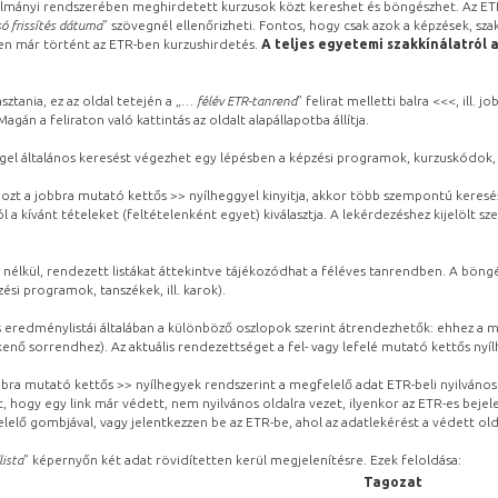
lmányi rendszerében meghirdetett kurzusok közt kereshet és böngészhet. Az ETR
ó frissítés dátuma
” szövegnél ellenőrizheti. Fontos, hogy csak azok a képzések, sza
ben már történt az ETR-ben kurzushirdetés.
A teljes egyetemi szakkínálatról 
sztania, ez az oldal tetején a „
… félév ETR-tanrend
” felirat melletti balra <<<, ill.
gán a feliraton való kattintás az oldalt alapállapotba állítja.
gel általános keresést végezhet egy lépésben a képzési programok, kurzuskódok, 
ozt a jobbra mutató kettős >> nyílheggyel kinyitja, akkor több szempontú keresé
l a kívánt tételeket (feltételenként egyet) kiválasztja. A lekérdezéshez kijelölt s
 nélkül, rendezett listákat áttekintve tájékozódhat a féléves tanrendben. A böng
ési programok, tanszékek, ill. karok).
eredménylistái általában a különböző oszlopok szerint átrendezhetők: ehhez a me
kenő sorrendhez). Az aktuális rendezettséget a fel- vagy lefelé mutató kettős nyí
obbra mutató kettős >> nyílhegyek rendszerint a megfelelő adat ETR-beli nyilváno
, hogy egy link már védett, nem nyilvános oldalra vezet, ilyenkor az ETR-es beje
lelő gombjával, vagy jelentkezzen be az ETR-be, ahol az adatlekérést a védett olda
lista
” képernyőn két adat rövidítetten kerül megjelenítésre. Ezek feloldása:
Tagozat