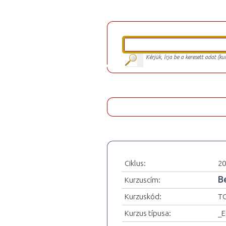
Kérjük, írja be a keresett adat (k
Ciklus:
20
B
Kurzuscím:
Kurzuskód:
T
Kurzus típusa:
_E