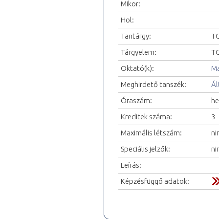
Mikor:
Hol:
Tantárgy:
TO
Tárgyelem:
TO
Oktató(k):
Ma
Meghirdető tanszék:
Ál
Óraszám:
he
Kreditek száma:
3
Maximális létszám:
ni
Speciális jelzők:
ni
Leírás:
Képzésfüggő adatok: