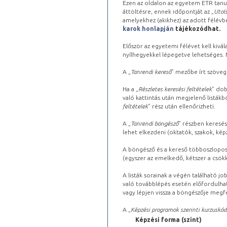
Ezen az oldalon az egyetem ETR tanu
áttöltésre, ennek időpontját az „
Utols
amelyekhez (akikhez) az adott félév
karok honlapján
tájékozódhat.
Először az egyetemi félévet kell kivála
nyílhegyekkel lépegetve lehetséges. Ma
A „
Tanrendi kereső
” mezőbe írt szöveg
Ha a „
Részletes keresési feltételek
” dob
való kattintás után megjelenő listákbó
feltételek
” rész után ellenőrizheti.
A „
Tanrendi böngésző
” részben keresés
lehet elkezdeni (oktatók, szakok, képz
A böngésző és a kereső többoszlopos 
(egyszer az emelkedő, kétszer a csök
A listák sorainak a végén található j
való továbblépés esetén előfordulhat
vagy lépjen vissza a böngészője megfe
A „
Képzési programok szerinti kurzuskód
Képzési forma (szint)