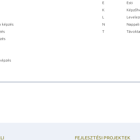
E
Esti
K
Képzőhe
L
Levelez
n képzés
N
Nappali
zés
T
Távokta
pzés
képzés
LI
FEJLESZTÉSI PROJEKTEK