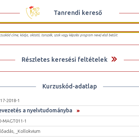
Tanrendi kereső
urzuskód címe, kódja, oktató, tanszék, szak vagy képzési program neve) első betűit.
Részletes keresési feltételek
Kurzuskód-adatlap
17-2018-1
evezetés a nyelvtudományba
O-MAGT011-1
lőadás, _Kollokvium