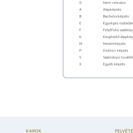
0
Nem releváns
A
Alapképzés
B
Bachelorképzés
E
Egységes osztatla
F
Felsőfokú szakkép
K
Kiegészítő alapké
M
Mesterképzés
P
Doktori képzés
S
Szakirányú tovább
X
Egyéb képzés
KAROK
FELVÉTE