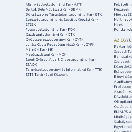
Állam- és Jogtudományi Kar - ÁJTK
Felvételi 
Bartók Béla Művészeti Kar - BBMK
Képzések
Bölcsészet- és Társadalomtudományi Kar - BTK
Miért az S
Egészségtudományi és Szociális Képzési Kar -
Nyílt napo
ETSZK
Hírek
Fogorvostudományi Kar - FOK
Pontkalkul
Gazdaságtudományi Kar - GTK
Gyógyszerésztudományi Kar - GYTK
AZ EGY
Juhász Gyula Pedagógusképző Kar - JGYPK
Rektori kö
Mérnöki Kar - MK
Szegedi T
Mezőgazdasági Kar - MGK
Bemutatko
Szent-Györgyi Albert Orvostudományi Kar -
Szervezeti 
SZAOK
Közérdekű
Természettudományi és Informatikai Kar - TTIK
Esélyegyen
SZTE Tanárképző Központ
E-ügyintéz
Alapítvány
Professzori
Akadémiku
Díszdoktor
Olimpikonj
Családbar
ELI-ALPS, 
Minőségüg
Szabályzat
Egyetemtö
Centenári