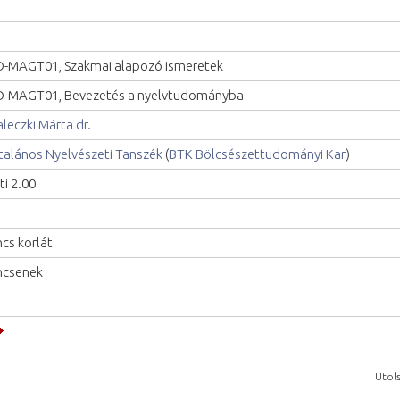
-MAGT01, Szakmai alapozó ismeretek
-MAGT01, Bevezetés a nyelvtudományba
leczki Márta dr.
talános Nyelvészeti Tanszék
(
BTK Bölcsészettudományi Kar
)
ti 2.00
ncs korlát
ncsenek
Utols