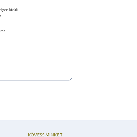
lyen kívüli
ő
tás
KÖVESS MINKET