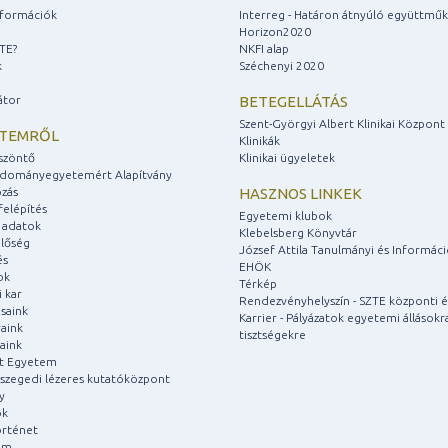
információk
Interreg - Határon átnyúló együttmű
Horizon2020
ZTE?
NKFI alap
k
Széchenyi 2020
átor
BETEGELLÁTÁS
Szent-Györgyi Albert Klinikai Központ
ETEMRŐL
Klinikák
szöntő
Klinikai ügyeletek
udományegyetemért Alapítvány
zás
HASZNOS LINKEK
felépítés
Egyetemi klubok
 adatok
Klebelsberg Könyvtár
lőség
József Attila Tanulmányi és Informác
és
EHÖK
ok
Térkép
 kar
Rendezvényhelyszín - SZTE központi é
saink
Karrier - Pályázatok egyetemi állásokr
aink
tisztségekre
aink
át Egyetem
a szegedi lézeres kutatóközpont
y
ok
rténet
um