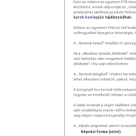
Ezen az oldalon az egyetem ETR tanu
áttöltésre, ennek időpontját az „
Utols
amelyekhez (akikhez) az adott félév
karok honlapján
tájékozódhat.
Először az egyetemi félévet kell kivála
nyílhegyekkel lépegetve lehetséges. Ma
A „
Tanrendi kereső
” mezőbe írt szöveg
Ha a „
Részletes keresési feltételek
” dob
való kattintás után megjelenő listákbó
feltételek
” rész után ellenőrizheti.
A „
Tanrendi böngésző
” részben keresés
lehet elkezdeni (oktatók, szakok, képz
A böngésző és a kereső többoszlopos 
(egyszer az emelkedő, kétszer a csök
A listák sorainak a végén található j
való továbblépés esetén előfordulhat
vagy lépjen vissza a böngészője megfe
A „
Képzési programok szerinti kurzuskód
Képzési forma (szint)