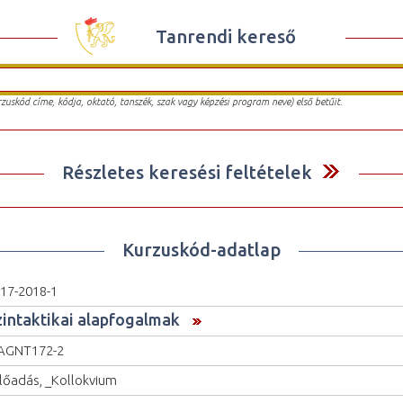
Tanrendi kereső
urzuskód címe, kódja, oktató, tanszék, szak vagy képzési program neve) első betűit.
Részletes keresési feltételek
Kurzuskód-adatlap
17-2018-1
zintaktikai alapfogalmak
AGNT172-2
lőadás, _Kollokvium