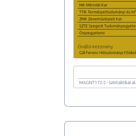
MK Mérnöki Kar
TTIK Természettudományi és Inf
ZMK Zeneművészeti Kar
SZTE Szegedi Tudományegyet
Összegyetemi
Önálló intézmény
Gál Ferenc Hittudományi Főisko
MAGNT172-2 - Szintaktikai 