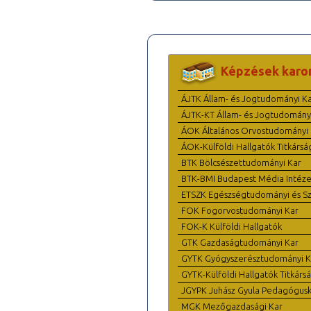
Képzések karo
ÁJTK Állam- és Jogtudományi K
ÁJTK-KT Állam- és Jogtudomány
ÁOK Általános Orvostudományi 
ÁOK-Külföldi Hallgatók Titkársá
BTK Bölcsészettudományi Kar
BTK-BMI Budapest Média Intéze
ETSZK Egészségtudományi és Szo
FOK Fogorvostudományi Kar
FOK-K Külföldi Hallgatók
GTK Gazdaságtudományi Kar
GYTK Gyógyszerésztudományi K
GYTK-Külföldi Hallgatók Titkárs
JGYPK Juhász Gyula Pedagógus
MGK Mezőgazdasági Kar