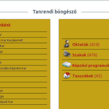
Tanrendi böngésző
nként
ar
i Kar Kecskemét
Oktatók
(420)
Kar
ga
Szakok
(478)
t
Képzési programo
ciális Képzési Kar
Tanszékek
(45)
ar
ága
képző Kar