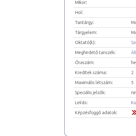
Mikor:
Hol:
Tantárgy:
MA
Tárgyelem:
MA
Oktató(k):
Sz
Meghirdető tanszék:
Ál
Óraszám:
he
Kreditek száma:
2
Maximális létszám:
5
Speciális jelzők:
ni
Leírás:
Ku
Képzésfüggő adatok: