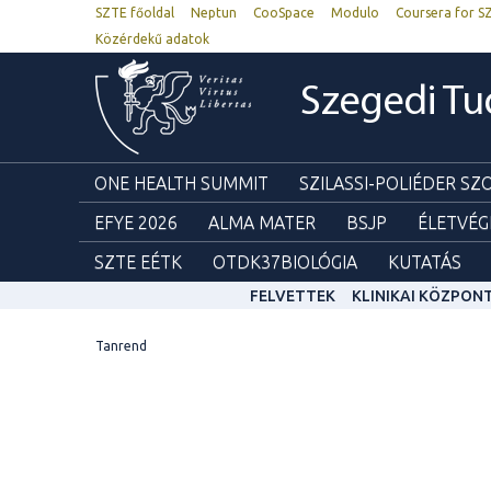
SZTE főoldal
Neptun
CooSpace
Modulo
Coursera for S
Közérdekű adatok
Szegedi T
ONE HEALTH SUMMIT
SZILASSI-POLIÉDER S
EFYE 2026
ALMA MATER
BSJP
ÉLETVÉG
SZTE EÉTK
OTDK37BIOLÓGIA
KUTATÁS
FELVETTEK
KLINIKAI KÖZPON
Tanrend