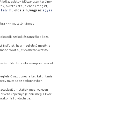
-ből az adatok időszakosan kerülnek
kok, oktatók stb. jelennek meg itt,
a
felvi.hu
oldalain, vagy az
egyes
 jobbra >>> mutató hármas
oktatók, szakok és tanszékek közt.
st indíthat, ha a megfelelő mezőkre
zempontokat a „
Kiválasztott keresési
észést több kiinduló szempont szerint
gfelelő oszlopnévre kell kattintania
lhegy mutatja az oszlopnévben.
s adatlapját mutatják meg. Az ezen
lentkező képernyő jelenik meg. Ekkor
lakon is folytathatja.