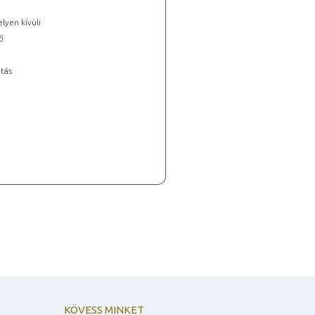
lyen kívüli
ő
tás
KÖVESS MINKET