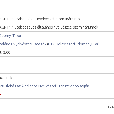
GNT17, Szabadsávos nyelvészeti szemináriumok
GNT17, Szabadsávos általános nyelvészeti szemináriumok
écsényi Tibor
talános Nyelvészeti Tanszék
(
BTK Bölcsészettudományi Kar
)
ti 2.00
ncsenek
rzusleírás az Általános Nyelvészeti Tanszék honlapján
Utols