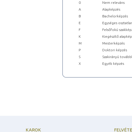
0
Nem releváns
A
Alapképzés
B
Bachelorképzés
E
Egységes osztatla
F
Felsőfokú szakkép
K
Kiegészítő alapké
M
Mesterképzés
P
Doktori képzés
S
Szakirányú tovább
X
Egyéb képzés
KAROK
FELVÉTE