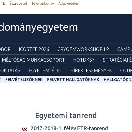
ZTE
Észrevétel
Telefonkönyv
Adatvédelem
udományegyetem
ZOBOR
ICOSTEE 2026
CRYOEMWORKSHOP LP
CAMPU
I MÉLTÓSÁG MUNKACSOPORT
HOTDK37
STRATÉGIAI 
OKTATÁS
EGYETEMI ÉLET
HÍREK, ESEMÉNYEK
COUR
T
FELVÉTELIZŐKNEK
FELVETT HALLGATÓKNAK
HALLGATÓKN
Egyetemi tanrend
2017-2018-1. félév ETR-tanrend