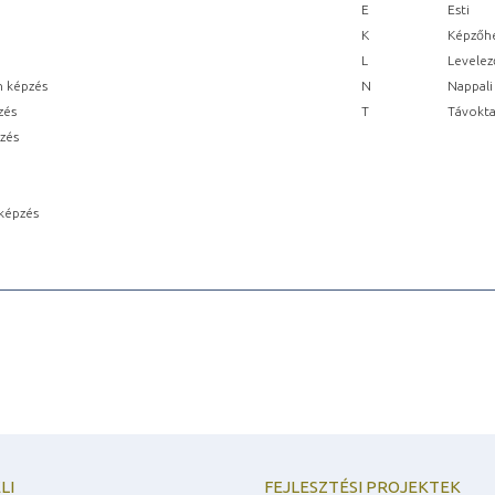
E
Esti
K
Képzőhe
L
Levelez
n képzés
N
Nappali
zés
T
Távokta
pzés
képzés
LI
FEJLESZTÉSI PROJEKTEK