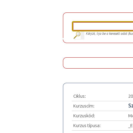
Kérjük, írja be a keresett adat (k
Ciklus:
20
S
Kurzuscím:
Kurzuskód:
M
Kurzus típusa:
_E