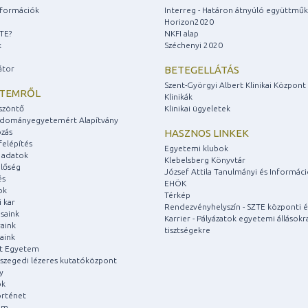
információk
Interreg - Határon átnyúló együttmű
Horizon2020
ZTE?
NKFI alap
k
Széchenyi 2020
átor
BETEGELLÁTÁS
Szent-Györgyi Albert Klinikai Központ
ETEMRŐL
Klinikák
szöntő
Klinikai ügyeletek
udományegyetemért Alapítvány
zás
HASZNOS LINKEK
felépítés
Egyetemi klubok
 adatok
Klebelsberg Könyvtár
lőség
József Attila Tanulmányi és Informác
és
EHÖK
ok
Térkép
 kar
Rendezvényhelyszín - SZTE központi é
saink
Karrier - Pályázatok egyetemi állásokr
aink
tisztségekre
aink
át Egyetem
a szegedi lézeres kutatóközpont
y
ok
rténet
um