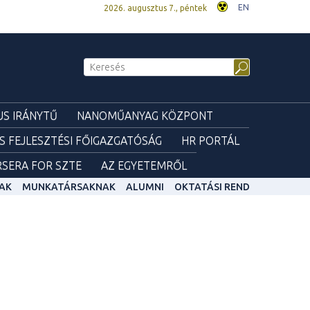
EN
2026. augusztus 7., péntek
S IRÁNYTŰ
NANOMŰANYAG KÖZPONT
ÉS FEJLESZTÉSI FŐIGAZGATÓSÁG
HR PORTÁL
SERA FOR SZTE
AZ EGYETEMRŐL
AK
MUNKATÁRSAKNAK
ALUMNI
OKTATÁSI REND