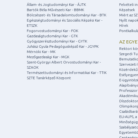
Állam- és Jogtudományi Kar - ÁJTK
Felvételi 
Bartók Béla Művészeti Kar - BBMK
Képzések
Bölcsészet- és Társadalomtudományi Kar - BTK
Miért az S
Egészségtudományi és Szociális Képzési Kar -
Nyílt napo
ETSZK
Hírek
Fogorvostudományi Kar - FOK
Pontkalkul
Gazdaságtudományi Kar - GTK
Gyógyszerésztudományi Kar - GYTK
AZ EGY
Juhász Gyula Pedagógusképző Kar - JGYPK
Rektori kö
Mérnöki Kar - MK
Szegedi T
Mezőgazdasági Kar - MGK
Bemutatko
Szent-Györgyi Albert Orvostudományi Kar -
Szervezeti 
SZAOK
Közérdekű
Természettudományi és Informatikai Kar - TTIK
Esélyegyen
SZTE Tanárképző Központ
E-ügyintéz
Alapítvány
Professzori
Akadémiku
Díszdoktor
Olimpikonj
Családbar
ELI-ALPS, 
Minőségüg
Szabályzat
Egyetemtö
Centenári