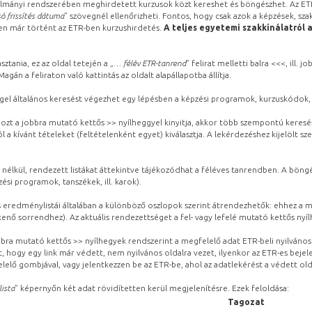
lmányi rendszerében meghirdetett kurzusok közt kereshet és böngészhet. Az ETR
ó frissítés dátuma
” szövegnél ellenőrizheti. Fontos, hogy csak azok a képzések, sza
ben már történt az ETR-ben kurzushirdetés.
A teljes egyetemi szakkínálatról 
sztania, ez az oldal tetején a „
… félév ETR-tanrend
” felirat melletti balra <<<, ill.
gán a feliraton való kattintás az oldalt alapállapotba állítja.
gel általános keresést végezhet egy lépésben a képzési programok, kurzuskódok, 
ozt a jobbra mutató kettős >> nyílheggyel kinyitja, akkor több szempontú keresé
l a kívánt tételeket (feltételenként egyet) kiválasztja. A lekérdezéshez kijelölt s
 nélkül, rendezett listákat áttekintve tájékozódhat a féléves tanrendben. A böng
ési programok, tanszékek, ill. karok).
eredménylistái általában a különböző oszlopok szerint átrendezhetők: ehhez a me
kenő sorrendhez). Az aktuális rendezettséget a fel- vagy lefelé mutató kettős nyí
obbra mutató kettős >> nyílhegyek rendszerint a megfelelő adat ETR-beli nyilváno
, hogy egy link már védett, nem nyilvános oldalra vezet, ilyenkor az ETR-es beje
lelő gombjával, vagy jelentkezzen be az ETR-be, ahol az adatlekérést a védett olda
lista
” képernyőn két adat rövidítetten kerül megjelenítésre. Ezek feloldása:
Tagozat