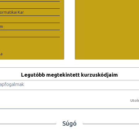
ormatikai Kar
em
la
Legutóbb megtekintett kurzuskódjaim
alapfogalmak
Utols
Súgó