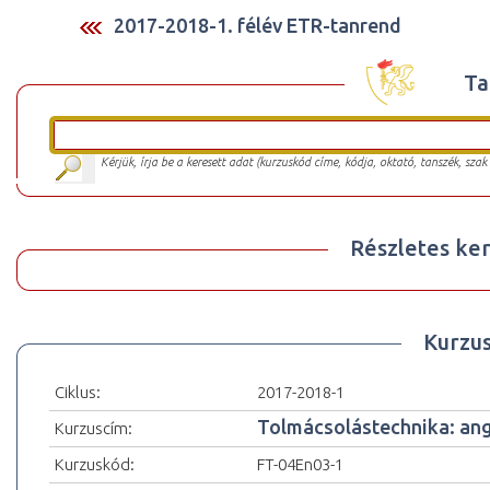
2017-2018-1. félév ETR-tanrend
Ta
Kérjük, írja be a keresett adat (kurzuskód címe, kódja, oktató, tanszék, szak
Részletes ker
Kurzu
Ciklus:
2017-2018-1
Tolmácsolástechnika: ango
Kurzuscím:
Kurzuskód:
FT-04En03-1