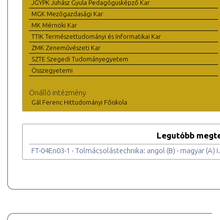
JGYPK Juhász Gyula Pedagógusképző Kar
MGK Mezőgazdasági Kar
MK Mérnöki Kar
TTIK Természettudományi és Informatikai Kar
ZMK Zeneművészeti Kar
SZTE Szegedi Tudományegyetem
Összegyetemi
Önálló intézmény
Gál Ferenc Hittudományi Főiskola
Legutóbb megte
FT-04En03-1 - Tolmácsolástechnika: angol (B) - magyar (A) I.