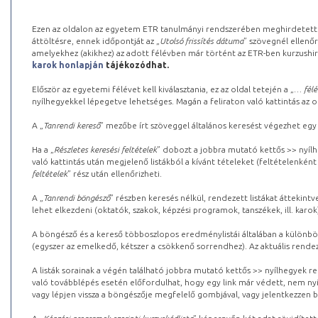
Ezen az oldalon az egyetem ETR tanulmányi rendszerében meghirdetett k
áttöltésre, ennek időpontját az „
Utolsó frissítés dátuma
” szövegnél ellenőr
amelyekhez (akikhez) az adott félévben már történt az ETR-ben kurzushi
karok honlapján
tájékozódhat.
Először az egyetemi félévet kell kiválasztania, ez az oldal tetején a „
… félé
nyílhegyekkel lépegetve lehetséges. Magán a feliraton való kattintás az old
A „
Tanrendi kereső
” mezőbe írt szöveggel általános keresést végezhet egy
Ha a „
Részletes keresési feltételek
” dobozt a jobbra mutató kettős >> nyílh
való kattintás után megjelenő listákból a kívánt tételeket (feltételenként
feltételek
” rész után ellenőrizheti.
A „
Tanrendi böngésző
” részben keresés nélkül, rendezett listákat áttekin
lehet elkezdeni (oktatók, szakok, képzési programok, tanszékek, ill. karok
A böngésző és a kereső többoszlopos eredménylistái általában a különböz
(egyszer az emelkedő, kétszer a csökkenő sorrendhez). Az aktuális rendez
A listák sorainak a végén található jobbra mutató kettős >> nyílhegyek r
való továbblépés esetén előfordulhat, hogy egy link már védett, nem nyi
vagy lépjen vissza a böngészője megfelelő gombjával, vagy jelentkezzen be