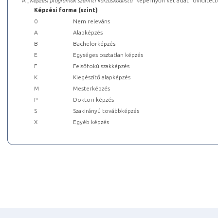
A „
Képzési programok szerinti kurzuskódlista
” képernyőn két adat rövidített
Képzési forma (szint)
0
Nem releváns
A
Alapképzés
B
Bachelorképzés
E
Egységes osztatlan képzés
F
Felsőfokú szakképzés
K
Kiegészítő alapképzés
M
Mesterképzés
P
Doktori képzés
S
Szakirányú továbbképzés
X
Egyéb képzés