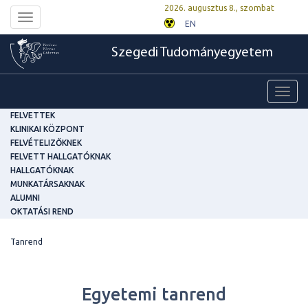
2026. augusztus 8., szombat
Toggle
EN
navigation
Szegedi Tudományegyetem
Toggl
navig
FELVETTEK
KLINIKAI KÖZPONT
FELVÉTELIZŐKNEK
FELVETT HALLGATÓKNAK
HALLGATÓKNAK
MUNKATÁRSAKNAK
ALUMNI
OKTATÁSI REND
Tanrend
Egyetemi tanrend