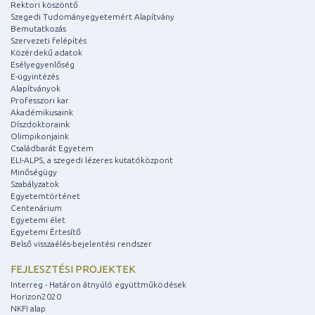
Rektori köszöntő
Szegedi Tudományegyetemért Alapítvány
Bemutatkozás
Szervezeti felépítés
Közérdekű adatok
Esélyegyenlőség
E-ügyintézés
Alapítványok
Professzori kar
Akadémikusaink
Díszdoktoraink
Olimpikonjaink
Családbarát Egyetem
ELI-ALPS, a szegedi lézeres kutatóközpont
Minőségügy
Szabályzatok
Egyetemtörténet
Centenárium
Egyetemi élet
Egyetemi Értesítő
Belső visszaélés-bejelentési rendszer
FEJLESZTÉSI PROJEKTEK
Interreg - Határon átnyúló együttműködések
Horizon2020
NKFI alap