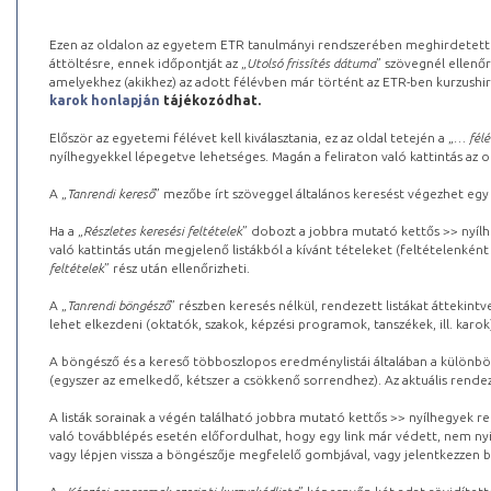
Ezen az oldalon az egyetem ETR tanulmányi rendszerében meghirdetett k
áttöltésre, ennek időpontját az „
Utolsó frissítés dátuma
” szövegnél ellenőr
amelyekhez (akikhez) az adott félévben már történt az ETR-ben kurzushi
karok honlapján
tájékozódhat.
Először az egyetemi félévet kell kiválasztania, ez az oldal tetején a „
… félé
nyílhegyekkel lépegetve lehetséges. Magán a feliraton való kattintás az old
A „
Tanrendi kereső
” mezőbe írt szöveggel általános keresést végezhet egy
Ha a „
Részletes keresési feltételek
” dobozt a jobbra mutató kettős >> nyílh
való kattintás után megjelenő listákból a kívánt tételeket (feltételenként
feltételek
” rész után ellenőrizheti.
A „
Tanrendi böngésző
” részben keresés nélkül, rendezett listákat áttekin
lehet elkezdeni (oktatók, szakok, képzési programok, tanszékek, ill. karok
A böngésző és a kereső többoszlopos eredménylistái általában a különböz
(egyszer az emelkedő, kétszer a csökkenő sorrendhez). Az aktuális rendez
A listák sorainak a végén található jobbra mutató kettős >> nyílhegyek r
való továbblépés esetén előfordulhat, hogy egy link már védett, nem nyi
vagy lépjen vissza a böngészője megfelelő gombjával, vagy jelentkezzen be