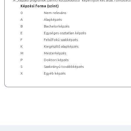
A „
Képzési programok szerinti kurzuskódlista
” képernyőn két adat rövidített
Képzési forma (szint)
0
Nem releváns
A
Alapképzés
B
Bachelorképzés
E
Egységes osztatlan képzés
F
Felsőfokú szakképzés
K
Kiegészítő alapképzés
M
Mesterképzés
P
Doktori képzés
S
Szakirányú továbbképzés
X
Egyéb képzés