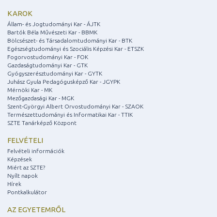
KAROK
Állam- és Jogtudományi Kar - ÁJTK
Bartók Béla Művészeti Kar - BBMK
Bölcsészet- és Társadalomtudományi Kar - BTK
Egészségtudományi és Szociális Képzési Kar - ETSZK
Fogorvostudományi Kar - FOK
Gazdaságtudományi Kar - GTK
Gyógyszerésztudományi Kar - GYTK
Juhász Gyula Pedagógusképző Kar - JGYPK
Mérnöki Kar - MK
Mezőgazdasági Kar - MGK
Szent-Györgyi Albert Orvostudományi Kar - SZAOK
Természettudományi és Informatikai Kar - TTIK
SZTE Tanárképző Központ
FELVÉTELI
Felvételi információk
Képzések
Miért az SZTE?
Nyílt napok
Hírek
Pontkalkulátor
AZ EGYETEMRŐL