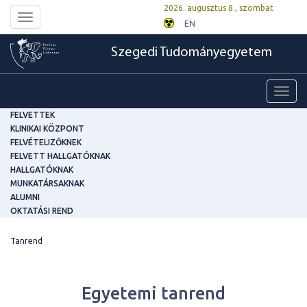
2026. augusztus 8., szombat
Toggle
EN
navigation
Szegedi Tudományegyetem
Toggl
navig
FELVETTEK
KLINIKAI KÖZPONT
FELVÉTELIZŐKNEK
FELVETT HALLGATÓKNAK
HALLGATÓKNAK
MUNKATÁRSAKNAK
ALUMNI
OKTATÁSI REND
Tanrend
Egyetemi tanrend