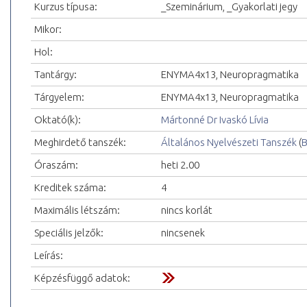
Kurzus típusa:
_Szeminárium, _Gyakorlati jegy
Mikor:
Hol:
Tantárgy:
ENYMA4x13, Neuropragmatika
Tárgyelem:
ENYMA4x13, Neuropragmatika
Oktató(k):
Mártonné Dr Ivaskó Lívia
Meghirdető tanszék:
Általános Nyelvészeti Tanszék
(
B
Óraszám:
heti 2.00
Kreditek száma:
4
Maximális létszám:
nincs korlát
Speciális jelzők:
nincsenek
Leírás:
Képzésfüggő adatok: