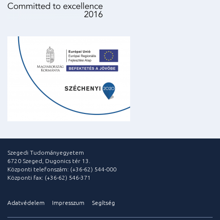
Szegedi Tudományegyetem
6720 Szeged, Dugonics tér 13.
Központi telefonszám: (+36-62) 544-000
Központi fax: (+36-62) 546-371
Adatvédelem
Impresszum
Segítség