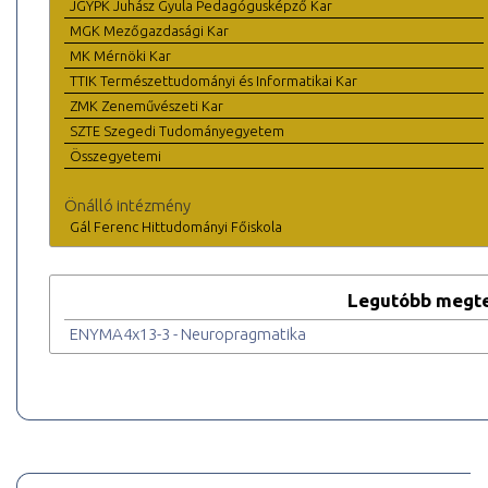
JGYPK Juhász Gyula Pedagógusképző Kar
MGK Mezőgazdasági Kar
MK Mérnöki Kar
TTIK Természettudományi és Informatikai Kar
ZMK Zeneművészeti Kar
SZTE Szegedi Tudományegyetem
Összegyetemi
Önálló intézmény
Gál Ferenc Hittudományi Főiskola
Legutóbb megte
ENYMA4x13-3 - Neuropragmatika