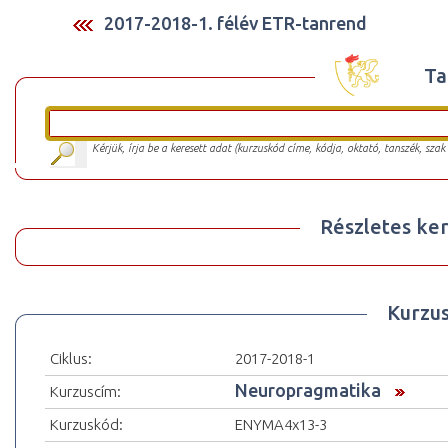
2017-2018-1. félév ETR-tanrend
Ta
Kérjük, írja be a keresett adat (kurzuskód címe, kódja, oktató, tanszék, szak
Részletes ker
Kurzu
Ciklus:
2017-2018-1
Neuropragmatika
Kurzuscím:
Kurzuskód:
ENYMA4x13-3