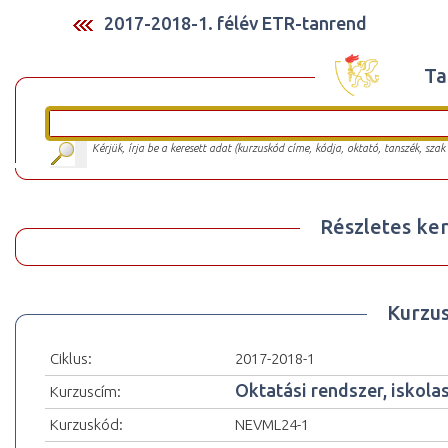
2017-2018-1. félév ETR-tanrend
Ta
Kérjük, írja be a keresett adat (kurzuskód címe, kódja, oktató, tanszék, szak
Részletes ker
Kurzu
Ciklus:
2017-2018-1
Oktatási rendszer, iskola
Kurzuscím:
Kurzuskód:
NEVML24-1