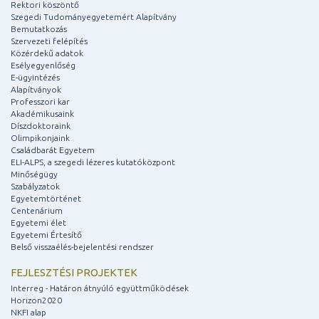
Rektori köszöntő
Szegedi Tudományegyetemért Alapítvány
Bemutatkozás
Szervezeti felépítés
Közérdekű adatok
Esélyegyenlőség
E-ügyintézés
Alapítványok
Professzori kar
Akadémikusaink
Díszdoktoraink
Olimpikonjaink
Családbarát Egyetem
ELI-ALPS, a szegedi lézeres kutatóközpont
Minőségügy
Szabályzatok
Egyetemtörténet
Centenárium
Egyetemi élet
Egyetemi Értesítő
Belső visszaélés-bejelentési rendszer
FEJLESZTÉSI PROJEKTEK
Interreg - Határon átnyúló együttműködések
Horizon2020
NKFI alap