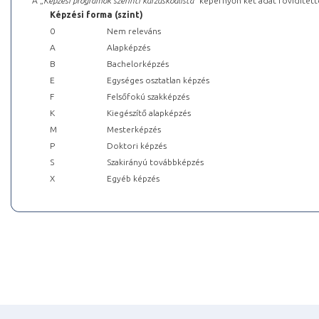
A „
Képzési programok szerinti kurzuskódlista
” képernyőn két adat rövidített
Képzési forma (szint)
0
Nem releváns
A
Alapképzés
B
Bachelorképzés
E
Egységes osztatlan képzés
F
Felsőfokú szakképzés
K
Kiegészítő alapképzés
M
Mesterképzés
P
Doktori képzés
S
Szakirányú továbbképzés
X
Egyéb képzés