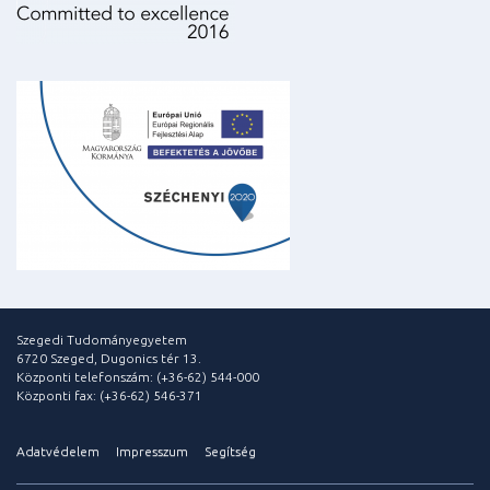
Szegedi Tudományegyetem
6720 Szeged, Dugonics tér 13.
Központi telefonszám: (+36-62) 544-000
Központi fax: (+36-62) 546-371
Adatvédelem
Impresszum
Segítség