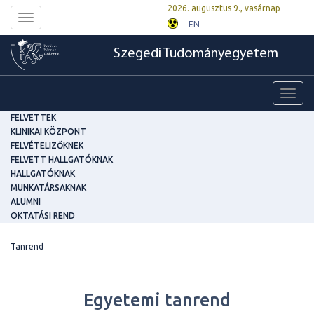
2026. augusztus 9., vasárnap
Toggle
EN
navigation
Szegedi Tudományegyetem
Toggl
navig
FELVETTEK
KLINIKAI KÖZPONT
FELVÉTELIZŐKNEK
FELVETT HALLGATÓKNAK
HALLGATÓKNAK
MUNKATÁRSAKNAK
ALUMNI
OKTATÁSI REND
Tanrend
Egyetemi tanrend