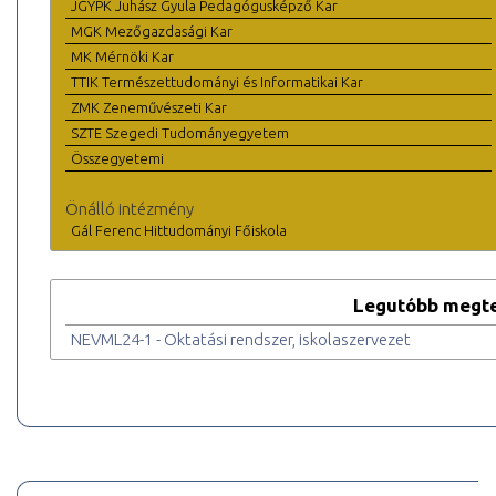
JGYPK Juhász Gyula Pedagógusképző Kar
MGK Mezőgazdasági Kar
MK Mérnöki Kar
TTIK Természettudományi és Informatikai Kar
ZMK Zeneművészeti Kar
SZTE Szegedi Tudományegyetem
Összegyetemi
Önálló intézmény
Gál Ferenc Hittudományi Főiskola
Legutóbb megte
NEVML24-1 - Oktatási rendszer, iskolaszervezet