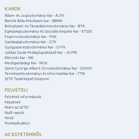
KAROK
Állam- és Jogtudományi Kar - ÁJTK
Bartók Béla Művészeti Kar - BBMK
Bölcsészet- és Társadalomtudományi Kar - BTK
Egészségtudományi és Szociális Képzési Kar - ETSZK
Fogorvostudományi Kar - FOK
Gazdaságtudományi Kar - GTK
Gyógyszerésztudományi Kar - GYTK
Juhász Gyula Pedagógusképző Kar - JGYPK
Mérnöki Kar - MK
Mezőgazdasági Kar - MGK
Szent-Györgyi Albert Orvostudományi Kar - SZAOK
Természettudományi és Informatikai Kar - TTIK
SZTE Tanárképző Központ
FELVÉTELI
Felvételi információk
Képzések
Miért az SZTE?
Nyílt napok
Hírek
Pontkalkulátor
AZ EGYETEMRŐL