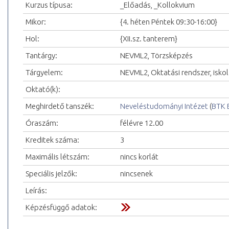
Kurzus típusa:
_Előadás, _Kollokvium
Mikor:
{4. héten Péntek 09:30-16:00}
Hol:
{XII.sz. tanterem}
Tantárgy:
NEVML2, Törzsképzés
Tárgyelem:
NEVML2, Oktatási rendszer, isko
Oktató(k):
Meghirdető tanszék:
Neveléstudományi Intézet
(
BTK 
Óraszám:
félévre 12.00
Kreditek száma:
3
Maximális létszám:
nincs korlát
Speciális jelzők:
nincsenek
Leírás:
Képzésfüggő adatok: