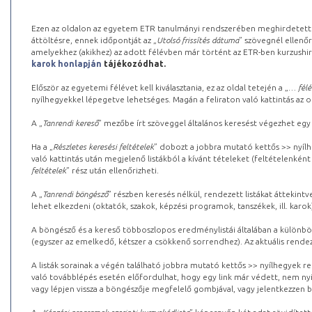
Ezen az oldalon az egyetem ETR tanulmányi rendszerében meghirdetett k
áttöltésre, ennek időpontját az „
Utolsó frissítés dátuma
” szövegnél ellenőr
amelyekhez (akikhez) az adott félévben már történt az ETR-ben kurzushi
karok honlapján
tájékozódhat.
Először az egyetemi félévet kell kiválasztania, ez az oldal tetején a „
… félé
nyílhegyekkel lépegetve lehetséges. Magán a feliraton való kattintás az old
A „
Tanrendi kereső
” mezőbe írt szöveggel általános keresést végezhet egy
Ha a „
Részletes keresési feltételek
” dobozt a jobbra mutató kettős >> nyílh
való kattintás után megjelenő listákból a kívánt tételeket (feltételenként
feltételek
” rész után ellenőrizheti.
A „
Tanrendi böngésző
” részben keresés nélkül, rendezett listákat áttekin
lehet elkezdeni (oktatók, szakok, képzési programok, tanszékek, ill. karok
A böngésző és a kereső többoszlopos eredménylistái általában a különböz
(egyszer az emelkedő, kétszer a csökkenő sorrendhez). Az aktuális rendez
A listák sorainak a végén található jobbra mutató kettős >> nyílhegyek r
való továbblépés esetén előfordulhat, hogy egy link már védett, nem nyi
vagy lépjen vissza a böngészője megfelelő gombjával, vagy jelentkezzen be