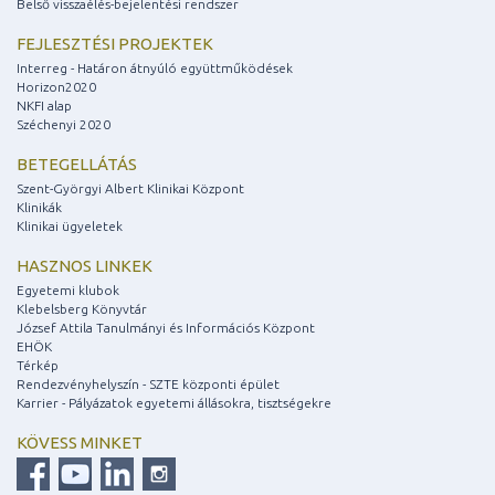
Belső visszaélés-bejelentési rendszer
FEJLESZTÉSI PROJEKTEK
Interreg - Határon átnyúló együttműködések
Horizon2020
NKFI alap
Széchenyi 2020
BETEGELLÁTÁS
Szent-Györgyi Albert Klinikai Központ
Klinikák
Klinikai ügyeletek
HASZNOS LINKEK
Egyetemi klubok
Klebelsberg Könyvtár
József Attila Tanulmányi és Információs Központ
EHÖK
Térkép
Rendezvényhelyszín - SZTE központi épület
Karrier - Pályázatok egyetemi állásokra, tisztségekre
KÖVESS MINKET