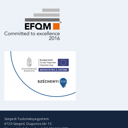
Szegedi Tudományegyetem
6720 Szeged, Dugonics tér 13.