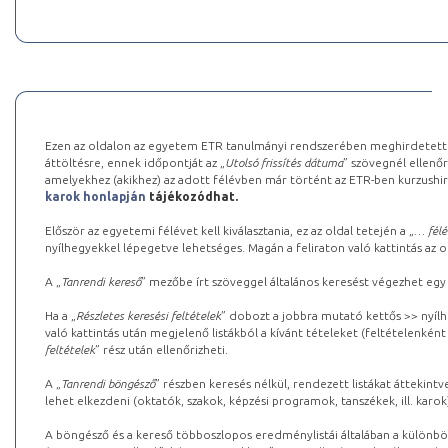
Ezen az oldalon az egyetem ETR tanulmányi rendszerében meghirdetett k
áttöltésre, ennek időpontját az „
Utolsó frissítés dátuma
” szövegnél ellenőr
amelyekhez (akikhez) az adott félévben már történt az ETR-ben kurzushi
karok honlapján
tájékozódhat.
Először az egyetemi félévet kell kiválasztania, ez az oldal tetején a „
… félé
nyílhegyekkel lépegetve lehetséges. Magán a feliraton való kattintás az old
A „
Tanrendi kereső
” mezőbe írt szöveggel általános keresést végezhet egy
Ha a „
Részletes keresési feltételek
” dobozt a jobbra mutató kettős >> nyílh
való kattintás után megjelenő listákból a kívánt tételeket (feltételenként
feltételek
” rész után ellenőrizheti.
A „
Tanrendi böngésző
” részben keresés nélkül, rendezett listákat áttekin
lehet elkezdeni (oktatók, szakok, képzési programok, tanszékek, ill. karok
A böngésző és a kereső többoszlopos eredménylistái általában a különböz