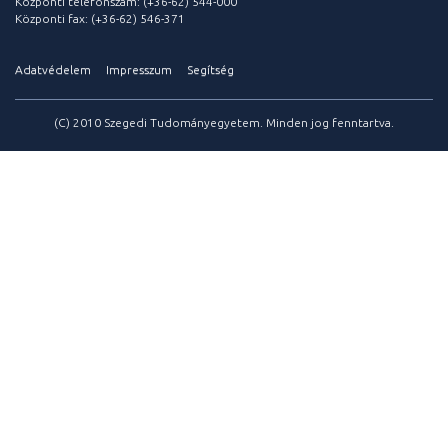
Központi telefonszám: (+36-62) 544-000
Központi fax: (+36-62) 546-371
Adatvédelem
Impresszum
Segítség
(C) 2010 Szegedi Tudományegyetem. Minden jog fenntartva.