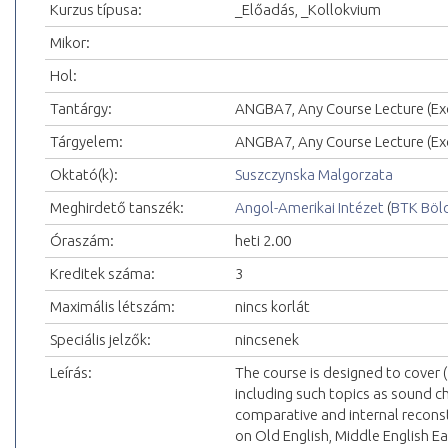
Kurzus típusa:
_Előadás, _Kollokvium
Mikor:
Hol:
Tantárgy:
ANGBA7, Any Course Lecture (Exc
Tárgyelem:
ANGBA7, Any Course Lecture (Exc
Oktató(k):
Suszczynska Malgorzata
Meghirdető tanszék:
Angol-Amerikai Intézet
(
BTK Böl
Óraszám:
heti 2.00
Kreditek száma:
3
Maximális létszám:
nincs korlát
Speciális jelzők:
nincsenek
Leírás:
The course is designed to cover (1
including such topics as sound 
comparative and internal reconstr
on Old English, Middle English E