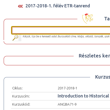
2017-2018-1. félév ETR-tanrend
Ta
Kérjük, írja be a keresett adat (kurzuskód címe, kódja, oktató, tanszék, szak
Részletes ker
Kurzu
Ciklus:
2017-2018-1
Introduction to Historical
Kurzuscím:
Kurzuskód:
ANGBA71-9