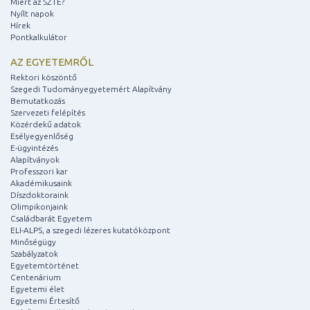
Miért az SZTE?
Nyílt napok
Hírek
Pontkalkulátor
AZ EGYETEMRŐL
Rektori köszöntő
Szegedi Tudományegyetemért Alapítvány
Bemutatkozás
Szervezeti felépítés
Közérdekű adatok
Esélyegyenlőség
E-ügyintézés
Alapítványok
Professzori kar
Akadémikusaink
Díszdoktoraink
Olimpikonjaink
Családbarát Egyetem
ELI-ALPS, a szegedi lézeres kutatóközpont
Minőségügy
Szabályzatok
Egyetemtörténet
Centenárium
Egyetemi élet
Egyetemi Értesítő