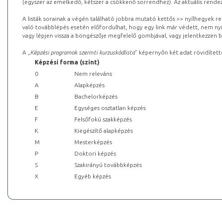
(egyszer az emelkedő, kétszer a csökkenő sorrendhez). Az aktuális rendez
A listák sorainak a végén található jobbra mutató kettős >> nyílhegyek r
való továbblépés esetén előfordulhat, hogy egy link már védett, nem nyi
vagy lépjen vissza a böngészője megfelelő gombjával, vagy jelentkezzen be
A „
Képzési programok szerinti kurzuskódlista
” képernyőn két adat rövidített
Képzési forma (szint)
0
Nem releváns
A
Alapképzés
B
Bachelorképzés
E
Egységes osztatlan képzés
F
Felsőfokú szakképzés
K
Kiegészítő alapképzés
M
Mesterképzés
P
Doktori képzés
S
Szakirányú továbbképzés
X
Egyéb képzés