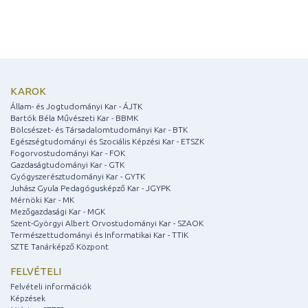
KAROK
Állam- és Jogtudományi Kar - ÁJTK
Bartók Béla Művészeti Kar - BBMK
Bölcsészet- és Társadalomtudományi Kar - BTK
Egészségtudományi és Szociális Képzési Kar - ETSZK
Fogorvostudományi Kar - FOK
Gazdaságtudományi Kar - GTK
Gyógyszerésztudományi Kar - GYTK
Juhász Gyula Pedagógusképző Kar - JGYPK
Mérnöki Kar - MK
Mezőgazdasági Kar - MGK
Szent-Györgyi Albert Orvostudományi Kar - SZAOK
Természettudományi és Informatikai Kar - TTIK
SZTE Tanárképző Központ
FELVÉTELI
Felvételi információk
Képzések