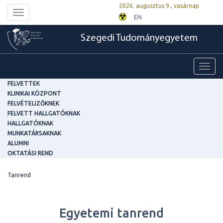
2026. augusztus 9., vasárnap
Toggle
EN
navigation
Szegedi Tudományegyetem
Toggl
navig
FELVETTEK
KLINIKAI KÖZPONT
FELVÉTELIZŐKNEK
FELVETT HALLGATÓKNAK
HALLGATÓKNAK
MUNKATÁRSAKNAK
ALUMNI
OKTATÁSI REND
Tanrend
Egyetemi tanrend