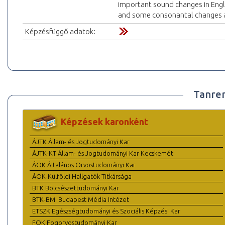
important sound changes in Engli
and some consonantal changes a
Képzésfüggő adatok:
Tanre
Képzések karonként
ÁJTK Állam- és Jogtudományi Kar
ÁJTK-KT Állam- és Jogtudományi Kar Kecskemét
ÁOK Általános Orvostudományi Kar
ÁOK-Külföldi Hallgatók Titkársága
BTK Bölcsészettudományi Kar
BTK-BMI Budapest Média Intézet
ETSZK Egészségtudományi és Szociális Képzési Kar
FOK Fogorvostudományi Kar