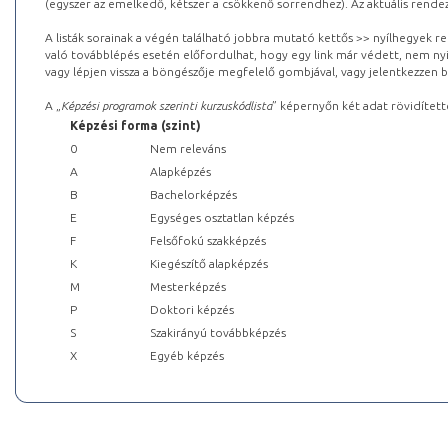
(egyszer az emelkedő, kétszer a csökkenő sorrendhez). Az aktuális rendez
A listák sorainak a végén található jobbra mutató kettős >> nyílhegyek r
való továbblépés esetén előfordulhat, hogy egy link már védett, nem nyi
vagy lépjen vissza a böngészője megfelelő gombjával, vagy jelentkezzen be
A „
Képzési programok szerinti kurzuskódlista
” képernyőn két adat rövidített
Képzési forma (szint)
0
Nem releváns
A
Alapképzés
B
Bachelorképzés
E
Egységes osztatlan képzés
F
Felsőfokú szakképzés
K
Kiegészítő alapképzés
M
Mesterképzés
P
Doktori képzés
S
Szakirányú továbbképzés
X
Egyéb képzés