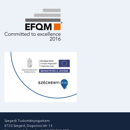
Szegedi Tudományegyetem
6720 Szeged, Dugonics tér 13.