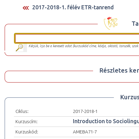
2017-2018-1. félév ETR-tanrend
Ta
Kérjük, írja be a keresett adat (kurzuskód címe, kódja, oktató, tanszék, szak
Részletes ker
Kurzu
Ciklus:
2017-2018-1
Introduction to Socioling
Kurzuscím:
Kurzuskód:
AMEBA71-7