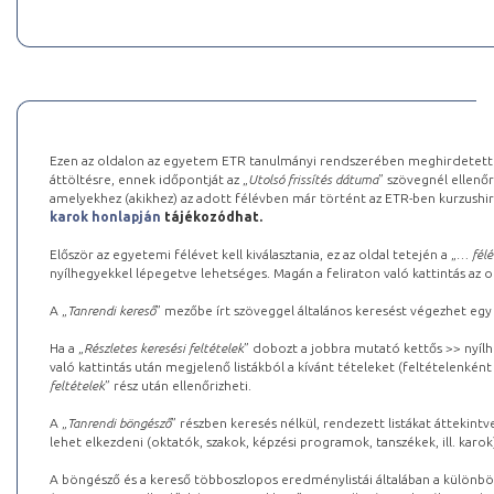
Ezen az oldalon az egyetem ETR tanulmányi rendszerében meghirdetett k
áttöltésre, ennek időpontját az „
Utolsó frissítés dátuma
” szövegnél ellenőr
amelyekhez (akikhez) az adott félévben már történt az ETR-ben kurzushi
karok honlapján
tájékozódhat.
Először az egyetemi félévet kell kiválasztania, ez az oldal tetején a „
… félé
nyílhegyekkel lépegetve lehetséges. Magán a feliraton való kattintás az old
A „
Tanrendi kereső
” mezőbe írt szöveggel általános keresést végezhet egy
Ha a „
Részletes keresési feltételek
” dobozt a jobbra mutató kettős >> nyílh
való kattintás után megjelenő listákból a kívánt tételeket (feltételenként
feltételek
” rész után ellenőrizheti.
A „
Tanrendi böngésző
” részben keresés nélkül, rendezett listákat áttekin
lehet elkezdeni (oktatók, szakok, képzési programok, tanszékek, ill. karok
A böngésző és a kereső többoszlopos eredménylistái általában a különböz