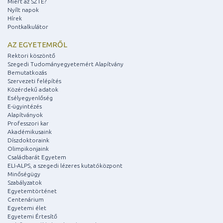
Miért az SZTE?
Nyílt napok
Hírek
Pontkalkulátor
AZ EGYETEMRŐL
Rektori köszöntő
Szegedi Tudományegyetemért Alapítvány
Bemutatkozás
Szervezeti felépítés
Közérdekű adatok
Esélyegyenlőség
E-ügyintézés
Alapítványok
Professzori kar
Akadémikusaink
Díszdoktoraink
Olimpikonjaink
Családbarát Egyetem
ELI-ALPS, a szegedi lézeres kutatóközpont
Minőségügy
Szabályzatok
Egyetemtörténet
Centenárium
Egyetemi élet
Egyetemi Értesítő