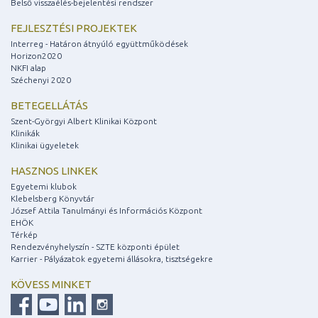
Belső visszaélés-bejelentési rendszer
FEJLESZTÉSI PROJEKTEK
Interreg - Határon átnyúló együttműködések
Horizon2020
NKFI alap
Széchenyi 2020
BETEGELLÁTÁS
Szent-Györgyi Albert Klinikai Központ
Klinikák
Klinikai ügyeletek
HASZNOS LINKEK
Egyetemi klubok
Klebelsberg Könyvtár
József Attila Tanulmányi és Információs Központ
EHÖK
Térkép
Rendezvényhelyszín - SZTE központi épület
Karrier - Pályázatok egyetemi állásokra, tisztségekre
KÖVESS MINKET