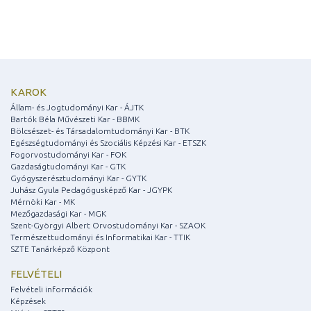
KAROK
Állam- és Jogtudományi Kar - ÁJTK
Bartók Béla Művészeti Kar - BBMK
Bölcsészet- és Társadalomtudományi Kar - BTK
Egészségtudományi és Szociális Képzési Kar - ETSZK
Fogorvostudományi Kar - FOK
Gazdaságtudományi Kar - GTK
Gyógyszerésztudományi Kar - GYTK
Juhász Gyula Pedagógusképző Kar - JGYPK
Mérnöki Kar - MK
Mezőgazdasági Kar - MGK
Szent-Györgyi Albert Orvostudományi Kar - SZAOK
Természettudományi és Informatikai Kar - TTIK
SZTE Tanárképző Központ
FELVÉTELI
Felvételi információk
Képzések