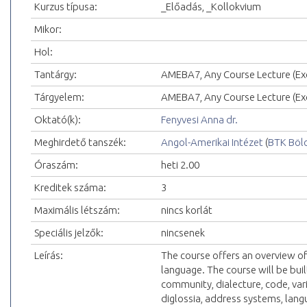
Kurzus típusa:
_Előadás, _Kollokvium
Mikor:
Hol:
Tantárgy:
AMEBA7, Any Course Lecture (Exc
Tárgyelem:
AMEBA7, Any Course Lecture (Exc
Oktató(k):
Fenyvesi Anna dr.
Meghirdető tanszék:
Angol-Amerikai Intézet
(
BTK Böl
Óraszám:
heti 2.00
Kreditek száma:
3
Maximális létszám:
nincs korlát
Speciális jelzők:
nincsenek
Leírás:
The course offers an overview of 
language. The course will be bui
community, dialecture, code, vari
diglossia, address systems, lan