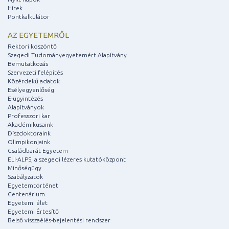
Hírek
Pontkalkulátor
AZ EGYETEMRŐL
Rektori köszöntő
Szegedi Tudományegyetemért Alapítvány
Bemutatkozás
Szervezeti felépítés
Közérdekű adatok
Esélyegyenlőség
E-ügyintézés
Alapítványok
Professzori kar
Akadémikusaink
Díszdoktoraink
Olimpikonjaink
Családbarát Egyetem
ELI-ALPS, a szegedi lézeres kutatóközpont
Minőségügy
Szabályzatok
Egyetemtörténet
Centenárium
Egyetemi élet
Egyetemi Értesítő
Belső visszaélés-bejelentési rendszer