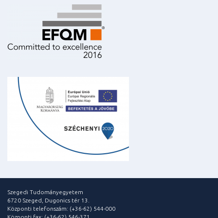
Szegedi Tudományegyetem
6720 Szeged, Dugonics tér 13.
Központi telefonszám: (+36-62) 544-000
Központi fax: (+36-62) 546-371