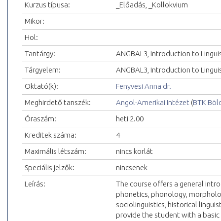
Kurzus típusa:
_Előadás, _Kollokvium
Mikor:
Hol:
Tantárgy:
ANGBAL3, Introduction to Linguis
Tárgyelem:
ANGBAL3, Introduction to Linguis
Oktató(k):
Fenyvesi Anna dr.
Meghirdető tanszék:
Angol-Amerikai Intézet
(
BTK Böl
Óraszám:
heti 2.00
Kreditek száma:
4
Maximális létszám:
nincs korlát
Speciális jelzők:
nincsenek
Leírás:
The course offers a general intro
phonetics, phonology, morphology
sociolinguistics, historical lingu
provide the student with a basi