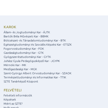
KAROK
Állam- és Jogtudományi Kar - ÁJTK
Bartók Béla Művészeti Kar - BBMK
Bölcsészet- és Társadalomtudományi Kar - BTK
Egészségtudományi és Szociális Képzési Kar - ETSZK
Fogorvostudományi Kar - FOK
Gazdaságtudományi Kar - GTK
Gyógyszerésztudományi Kar - GYTK
Juhász Gyula Pedagógusképző Kar - JGYPK
Mérnöki Kar - MK
Mezőgazdasági Kar - MGK
Szent-Györgyi Albert Orvostudományi Kar - SZAOK
Természettudományi és Informatikai Kar - TTIK
SZTE Tanárképző Központ
FELVÉTELI
Felvételi információk
Képzések
Miért az SZTE?
Nyílt napok