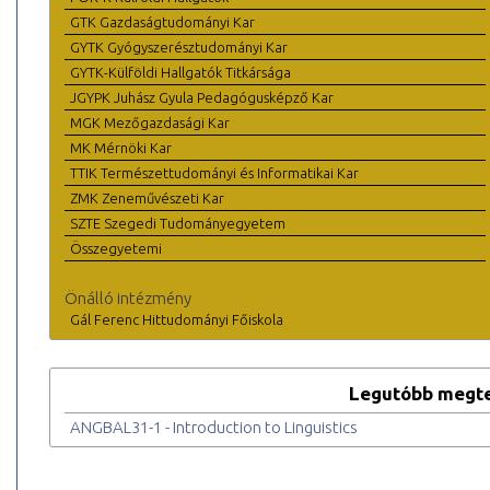
GTK Gazdaságtudományi Kar
GYTK Gyógyszerésztudományi Kar
GYTK-Külföldi Hallgatók Titkársága
JGYPK Juhász Gyula Pedagógusképző Kar
MGK Mezőgazdasági Kar
MK Mérnöki Kar
TTIK Természettudományi és Informatikai Kar
ZMK Zeneművészeti Kar
SZTE Szegedi Tudományegyetem
Összegyetemi
Önálló intézmény
Gál Ferenc Hittudományi Főiskola
Legutóbb megte
ANGBAL31-1 - Introduction to Linguistics