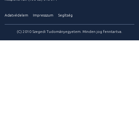
Adatvédelem
Impresszum
Segítség
(C) 2010 Szegedi Tudományegyetem. Minden jog fenntartva.