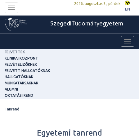
2026. augusztus 7., péntek
Toggle
EN
navigation
Szegedi Tudományegyetem
Toggl
navig
FELVETTEK
KLINIKAI KÖZPONT
FELVÉTELIZŐKNEK
FELVETT HALLGATÓKNAK
HALLGATÓKNAK
MUNKATÁRSAKNAK
ALUMNI
OKTATÁSI REND
Tanrend
Egyetemi tanrend