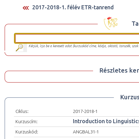
2017-2018-1. félév ETR-tanrend
Ta
Kérjük, írja be a keresett adat (kurzuskód címe, kódja, oktató, tanszék, szak
Részletes ker
Kurzu
Ciklus:
2017-2018-1
Introduction to Linguistic
Kurzuscím:
Kurzuskód:
ANGBAL31-1