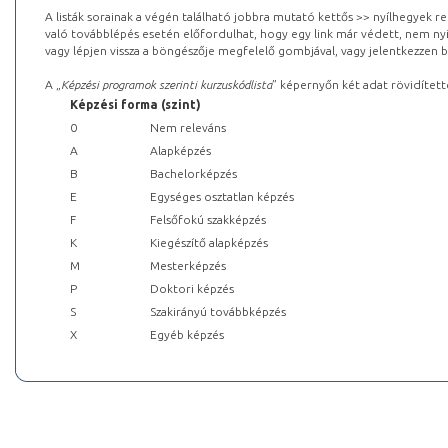
A listák sorainak a végén található jobbra mutató kettős >> nyílhegyek r
való továbblépés esetén előfordulhat, hogy egy link már védett, nem nyi
vagy lépjen vissza a böngészője megfelelő gombjával, vagy jelentkezzen be
A „
Képzési programok szerinti kurzuskódlista
” képernyőn két adat rövidített
Képzési forma (szint)
0
Nem releváns
A
Alapképzés
B
Bachelorképzés
E
Egységes osztatlan képzés
F
Felsőfokú szakképzés
K
Kiegészítő alapképzés
M
Mesterképzés
P
Doktori képzés
S
Szakirányú továbbképzés
X
Egyéb képzés