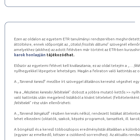
Ezen az oldalon az egyetem ETR tanulmányi rendszerében meghirdetett k
áttöltésre, ennek időpontját az „
Utolsó frissítés dátuma
” szövegnél ellenőr
amelyekhez (akikhez) az adott félévben már történt az ETR-ben kurzushi
karok honlapján
tájékozódhat.
Először az egyetemi félévet kell kiválasztania, ez az oldal tetején a „
… félé
nyílhegyekkel lépegetve lehetséges. Magán a feliraton való kattintás az old
A „
Tanrendi kereső
” mezőbe írt szöveggel általános keresést végezhet egy
Ha a „
Részletes keresési feltételek
” dobozt a jobbra mutató kettős >> nyílh
való kattintás után megjelenő listákból a kívánt tételeket (feltételenként
feltételek
” rész után ellenőrizheti.
A „
Tanrendi böngésző
” részben keresés nélkül, rendezett listákat áttekin
lehet elkezdeni (oktatók, szakok, képzési programok, tanszékek, ill. karok
A böngésző és a kereső többoszlopos eredménylistái általában a különböz
(egyszer az emelkedő, kétszer a csökkenő sorrendhez). Az aktuális rendez