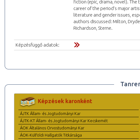
fiction (epic, drama, novel). The 
career of the period’s major arti
literature and gender issues, esp
authors discussed: Milton, Dryde
Richardson, Sterne.
Képzésfüggő adatok:
Tanre
Képzések karonként
ÁJTK Állam- és Jogtudományi Kar
ÁJTK-KT Állam- és Jogtudományi Kar Kecskemét
ÁOK Általános Orvostudományi Kar
ÁOK-Külföldi Hallgatók Titkársága