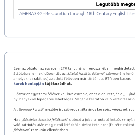
Legutóbb megte
AMEBA33-2 - Restoration through 18th Century English Liter
Ezen az oldalon az egyetem ETR tanulmányi rendszerében meghirdetett k
áttöltésre, ennek időpontját az „
Utolsó frissítés dátuma
” szövegnél ellenőr
amelyekhez (akikhez) az adott félévben már történt az ETR-ben kurzushi
karok honlapján
tájékozódhat.
Először az egyetemi félévet kell kiválasztania, ez az oldal tetején a „
… félé
nyílhegyekkel lépegetve lehetséges. Magán a feliraton való kattintás az old
A „
Tanrendi kereső
” mezőbe írt szöveggel általános keresést végezhet egy
Ha a „
Részletes keresési feltételek
” dobozt a jobbra mutató kettős >> nyílh
való kattintás után megjelenő listákból a kívánt tételeket (feltételenként
feltételek
” rész után ellenőrizheti.