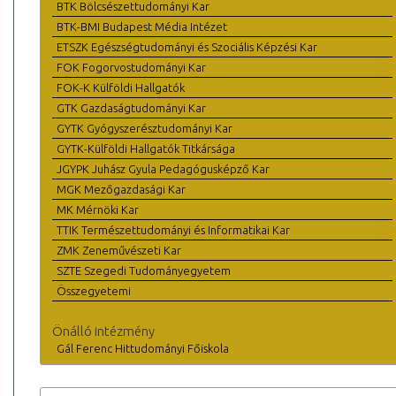
BTK Bölcsészettudományi Kar
BTK-BMI Budapest Média Intézet
ETSZK Egészségtudományi és Szociális Képzési Kar
FOK Fogorvostudományi Kar
FOK-K Külföldi Hallgatók
GTK Gazdaságtudományi Kar
GYTK Gyógyszerésztudományi Kar
GYTK-Külföldi Hallgatók Titkársága
JGYPK Juhász Gyula Pedagógusképző Kar
MGK Mezőgazdasági Kar
MK Mérnöki Kar
TTIK Természettudományi és Informatikai Kar
ZMK Zeneművészeti Kar
SZTE Szegedi Tudományegyetem
Összegyetemi
Önálló intézmény
Gál Ferenc Hittudományi Főiskola