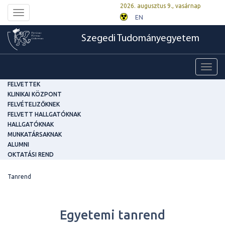
2026. augusztus 9., vasárnap
Toggle
EN
navigation
Szegedi Tudományegyetem
Toggl
navig
FELVETTEK
KLINIKAI KÖZPONT
FELVÉTELIZŐKNEK
FELVETT HALLGATÓKNAK
HALLGATÓKNAK
MUNKATÁRSAKNAK
ALUMNI
OKTATÁSI REND
Tanrend
Egyetemi tanrend