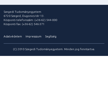
Szegedi Tudományegyetem
6720 Szeged, Dugonics tér 13.
Központi telefonszám: (+36-62) 544-000
Központi fax: (+36-62) 546-371
Adatvédelem
Impresszum
Segítség
(C) 2010 Szegedi Tudományegyetem. Minden jog fenntartva.