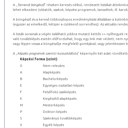
A „
Tanrendi böngésző
” részben keresés nélkül, rendezett listákat áttekin
lehet elkezdeni (oktatók, szakok, képzési programok, tanszékek, ill. karok
A böngésző és a kereső többoszlopos eredménylistái általában a különböz
(egyszer az emelkedő, kétszer a csökkenő sorrendhez). Az aktuális rendez
A listák sorainak a végén található jobbra mutató kettős >> nyílhegyek r
való továbblépés esetén előfordulhat, hogy egy link már védett, nem nyi
vagy lépjen vissza a böngészője megfelelő gombjával, vagy jelentkezzen be
A „
Képzési programok szerinti kurzuskódlista
” képernyőn két adat rövidített
Képzési forma (szint)
0
Nem releváns
A
Alapképzés
B
Bachelorképzés
E
Egységes osztatlan képzés
F
Felsőfokú szakképzés
K
Kiegészítő alapképzés
M
Mesterképzés
P
Doktori képzés
S
Szakirányú továbbképzés
X
Egyéb képzés