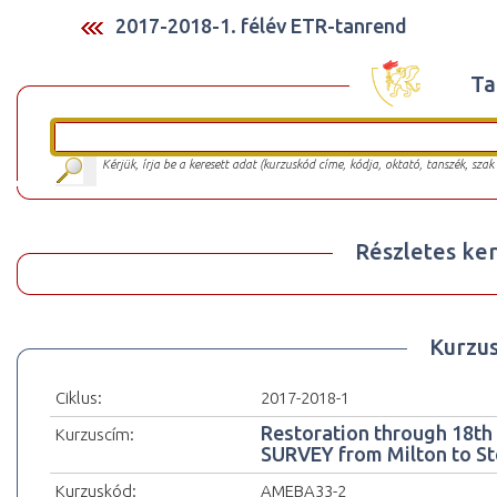
2017-2018-1. félév ETR-tanrend
Ta
Kérjük, írja be a keresett adat (kurzuskód címe, kódja, oktató, tanszék, szak
Részletes ker
Kurzu
Ciklus:
2017-2018-1
Restoration through 18th 
Kurzuscím:
SURVEY from Milton to St
Kurzuskód:
AMEBA33-2