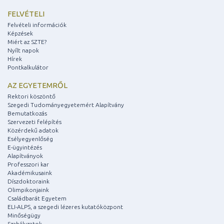
FELVÉTELI
Felvételi információk
Képzések
Miért az SZTE?
Nyílt napok
Hírek
Pontkalkulátor
AZ EGYETEMRŐL
Rektori köszöntő
Szegedi Tudományegyetemért Alapítvány
Bemutatkozás
Szervezeti felépítés
Közérdekű adatok
Esélyegyenlőség
E-ügyintézés
Alapítványok
Professzori kar
Akadémikusaink
Díszdoktoraink
Olimpikonjaink
Családbarát Egyetem
ELI-ALPS, a szegedi lézeres kutatóközpont
Minőségügy
Szabályzatok