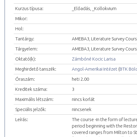
Kurzus típusa:
_Előadás, _Kollokvium
Mikor:
Hol:
Tantárgy:
AMEBA3, Literature Survey Cour
Tárgyelem:
AMEBA3, Literature Survey Course
Oktató(k):
Zámbóné Kocic Larisa
Meghirdető tanszék:
Angol-Amerikai Intézet
(
BTK Böl
Óraszám:
heti 2.00
Kreditek száma:
3
Maximális létszám:
nincs korlát
Speciális jelzők:
nincsenek
Leírás:
The course -in the form of lecture
period beginning with the Restor
covered ranges from Milton to St