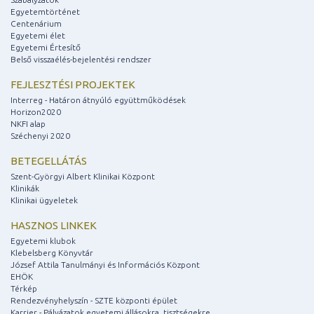
Egyetemtörténet
Centenárium
Egyetemi élet
Egyetemi Értesítő
Belső visszaélés-bejelentési rendszer
FEJLESZTÉSI PROJEKTEK
Interreg - Határon átnyúló együttműködések
Horizon2020
NKFI alap
Széchenyi 2020
BETEGELLÁTÁS
Szent-Györgyi Albert Klinikai Központ
Klinikák
Klinikai ügyeletek
HASZNOS LINKEK
Egyetemi klubok
Klebelsberg Könyvtár
József Attila Tanulmányi és Információs Központ
EHÖK
Térkép
Rendezvényhelyszín - SZTE központi épület
Karrier - Pályázatok egyetemi állásokra, tisztségekre