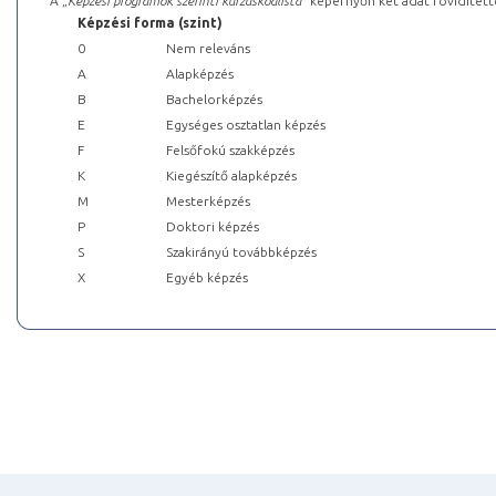
A „
Képzési programok szerinti kurzuskódlista
” képernyőn két adat rövidített
Képzési forma (szint)
0
Nem releváns
A
Alapképzés
B
Bachelorképzés
E
Egységes osztatlan képzés
F
Felsőfokú szakképzés
K
Kiegészítő alapképzés
M
Mesterképzés
P
Doktori képzés
S
Szakirányú továbbképzés
X
Egyéb képzés