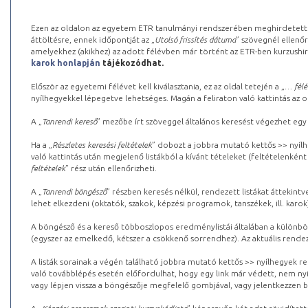
Ezen az oldalon az egyetem ETR tanulmányi rendszerében meghirdetett k
áttöltésre, ennek időpontját az „
Utolsó frissítés dátuma
” szövegnél ellenőr
amelyekhez (akikhez) az adott félévben már történt az ETR-ben kurzushi
karok honlapján
tájékozódhat.
Először az egyetemi félévet kell kiválasztania, ez az oldal tetején a „
… félé
nyílhegyekkel lépegetve lehetséges. Magán a feliraton való kattintás az old
A „
Tanrendi kereső
” mezőbe írt szöveggel általános keresést végezhet egy
Ha a „
Részletes keresési feltételek
” dobozt a jobbra mutató kettős >> nyílh
való kattintás után megjelenő listákból a kívánt tételeket (feltételenként
feltételek
” rész után ellenőrizheti.
A „
Tanrendi böngésző
” részben keresés nélkül, rendezett listákat áttekin
lehet elkezdeni (oktatók, szakok, képzési programok, tanszékek, ill. karok
A böngésző és a kereső többoszlopos eredménylistái általában a különböz
(egyszer az emelkedő, kétszer a csökkenő sorrendhez). Az aktuális rendez
A listák sorainak a végén található jobbra mutató kettős >> nyílhegyek r
való továbblépés esetén előfordulhat, hogy egy link már védett, nem nyi
vagy lépjen vissza a böngészője megfelelő gombjával, vagy jelentkezzen be