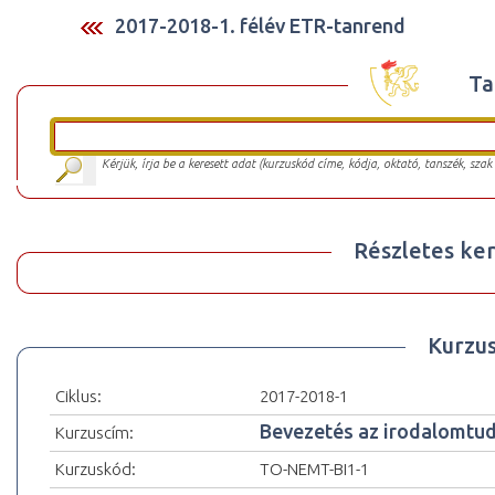
2017-2018-1. félév ETR-tanrend
Ta
Kérjük, írja be a keresett adat (kurzuskód címe, kódja, oktató, tanszék, szak
Részletes ker
Kurzu
Ciklus:
2017-2018-1
Bevezetés az irodalomtu
Kurzuscím:
Kurzuskód:
TO-NEMT-BI1-1