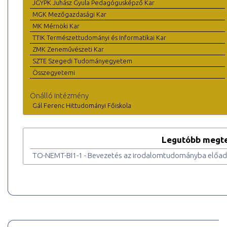
JGYPK Juhász Gyula Pedagógusképző Kar
MGK Mezőgazdasági Kar
MK Mérnöki Kar
TTIK Természettudományi és Informatikai Kar
ZMK Zeneművészeti Kar
SZTE Szegedi Tudományegyetem
Összegyetemi
Önálló intézmény
Gál Ferenc Hittudományi Főiskola
Legutóbb megte
TO-NEMT-BI1-1 - Bevezetés az irodalomtudományba előa