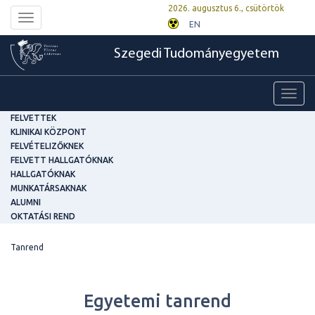
2026. augusztus 6., csütörtök
Toggle
EN
navigation
Szegedi Tudományegyetem
Toggl
navig
FELVETTEK
KLINIKAI KÖZPONT
FELVÉTELIZŐKNEK
FELVETT HALLGATÓKNAK
HALLGATÓKNAK
MUNKATÁRSAKNAK
ALUMNI
OKTATÁSI REND
Tanrend
Egyetemi tanrend