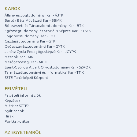
KAROK
Állam- és Jogtudományi Kar - ÁJTK
Bartók Béla Művészeti Kar - BBMK
Bölcsészet- és Társadalomtudományi Kar - BTK
Egészségtudományi és Szociális Képzési Kar - ETSZK
Fogorvostudományi Kar - FOK
Gazdaságtudományi Kar - GTK
Gyógyszerésztudományi Kar - GYTK
Juhász Gyula Pedagógusképző Kar - JGYPK
Mérnöki Kar - MK
Mezőgazdasági Kar - MGK
Szent-Györgyi Albert Orvostudományi Kar - SZAOK
Természettudományi és Informatikai Kar - TTIK
SZTE Tanárképző Központ
FELVÉTELI
Felvételi információk
Képzések
Miért az SZTE?
Nyílt napok
Hírek
Pontkalkulátor
AZ EGYETEMRŐL