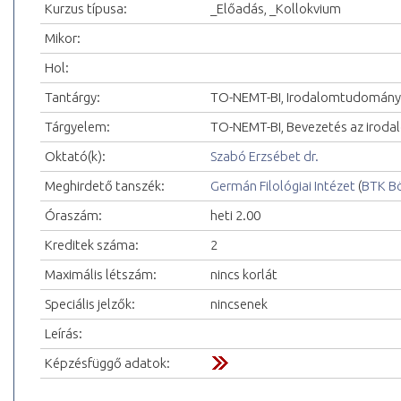
Kurzus típusa:
_Előadás, _Kollokvium
Mikor:
Hol:
Tantárgy:
TO-NEMT-BI, Irodalomtudományi
Tárgyelem:
TO-NEMT-BI, Bevezetés az iro
Oktató(k):
Szabó Erzsébet dr.
Meghirdető tanszék:
Germán Filológiai Intézet
(
BTK Bö
Óraszám:
heti 2.00
Kreditek száma:
2
Maximális létszám:
nincs korlát
Speciális jelzők:
nincsenek
Leírás:
Képzésfüggő adatok: