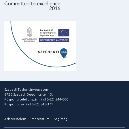
Szegedi Tudományegyetem
6720 Szeged, Dugonics tér 13.
Központi telefonszám: (+36-62) 544-000
Központi fax: (+36-62) 546-371
Adatvédelem
Impresszum
Segítség