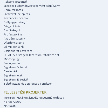
Rektori köszöntő
Szegedi Tudományegyetemért Alapítvány
Bemutatkozás
Szervezeti felépítés
Közérdekű adatok
Esélyegyenlőség
E-ügyintézés
Alapítványok
Professzori kar
Akadémikusaink
Díszdoktoraink
Olimpikonjaink
Családbarát Egyetem
ELI-ALPS, a szegedi lézeres kutatóközpont
Minőségügy
Szabályzatok
Egyetemtörténet
Centenárium
Egyetemi élet
Egyetemi Értesítő
Belső visszaélés-bejelentési rendszer
FEJLESZTÉSI PROJEKTEK
Interreg - Határon átnyúló együttműködések
Horizon2020
NKFI alap