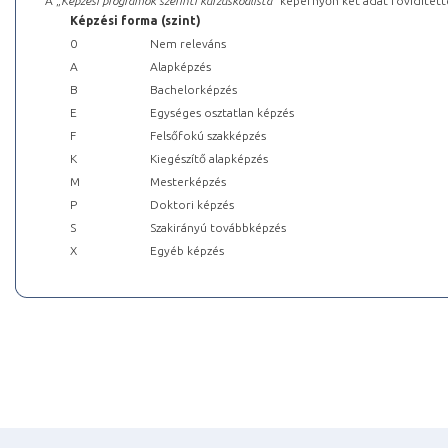
A „
Képzési programok szerinti kurzuskódlista
” képernyőn két adat rövidített
Képzési forma (szint)
0
Nem releváns
A
Alapképzés
B
Bachelorképzés
E
Egységes osztatlan képzés
F
Felsőfokú szakképzés
K
Kiegészítő alapképzés
M
Mesterképzés
P
Doktori képzés
S
Szakirányú továbbképzés
X
Egyéb képzés