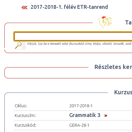
2017-2018-1. félév ETR-tanrend
Ta
Kérjük, írja be a keresett adat (kurzuskód címe, kódja, oktató, tanszék, szak
Részletes ker
Kurzu
Ciklus:
2017-2018-1
Grammatik 3
Kurzuscím:
Kurzuskód:
GERA-28-1