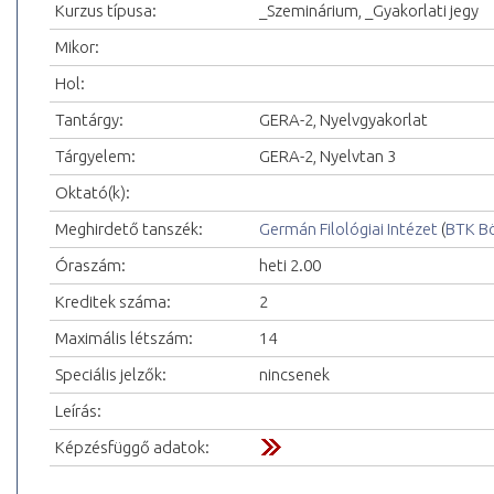
Kurzus típusa:
_Szeminárium, _Gyakorlati jegy
Mikor:
Hol:
Tantárgy:
GERA-2, Nyelvgyakorlat
Tárgyelem:
GERA-2, Nyelvtan 3
Oktató(k):
Meghirdető tanszék:
Germán Filológiai Intézet
(
BTK Bö
Óraszám:
heti 2.00
Kreditek száma:
2
Maximális létszám:
14
Speciális jelzők:
nincsenek
Leírás:
Képzésfüggő adatok: