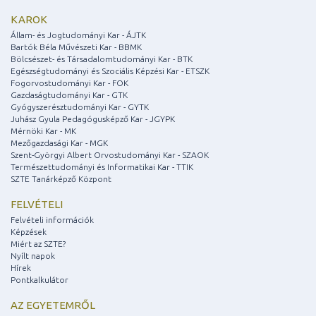
KAROK
Állam- és Jogtudományi Kar - ÁJTK
Bartók Béla Művészeti Kar - BBMK
Bölcsészet- és Társadalomtudományi Kar - BTK
Egészségtudományi és Szociális Képzési Kar - ETSZK
Fogorvostudományi Kar - FOK
Gazdaságtudományi Kar - GTK
Gyógyszerésztudományi Kar - GYTK
Juhász Gyula Pedagógusképző Kar - JGYPK
Mérnöki Kar - MK
Mezőgazdasági Kar - MGK
Szent-Györgyi Albert Orvostudományi Kar - SZAOK
Természettudományi és Informatikai Kar - TTIK
SZTE Tanárképző Központ
FELVÉTELI
Felvételi információk
Képzések
Miért az SZTE?
Nyílt napok
Hírek
Pontkalkulátor
AZ EGYETEMRŐL