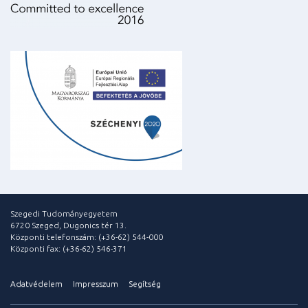
Szegedi Tudományegyetem
6720 Szeged, Dugonics tér 13.
Központi telefonszám: (+36-62) 544-000
Központi fax: (+36-62) 546-371
Adatvédelem
Impresszum
Segítség