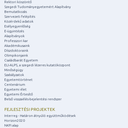
Rektori köszöntő
Szegedi Tudományegyetemért Alapítvány
Bemutatkozás
Szervezeti felépítés
Közérdekű adatok
Esélyegyenlőség
E-ügyintézés
Alapítványok
Professzori kar
Akadémikusaink
Díszdoktoraink
Olimpikonjaink
Családbarát Egyetem
ELI-ALPS, a szegedi lézeres kutatóközpont
Minőségügy
Szabályzatok
Egyetemtörténet
Centenárium
Egyetemi élet
Egyetemi Értesítő
Belső visszaélés-bejelentési rendszer
FEJLESZTÉSI PROJEKTEK
Interreg - Határon átnyúló együttműködések
Horizon2020
NKFI alap