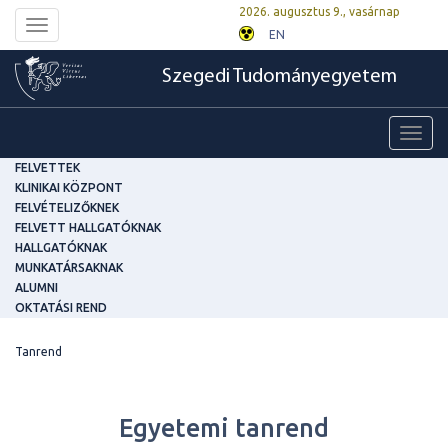
2026. augusztus 9., vasárnap
Toggle
EN
navigation
Szegedi Tudományegyetem
Toggl
navig
FELVETTEK
KLINIKAI KÖZPONT
FELVÉTELIZŐKNEK
FELVETT HALLGATÓKNAK
HALLGATÓKNAK
MUNKATÁRSAKNAK
ALUMNI
OKTATÁSI REND
Tanrend
Egyetemi tanrend