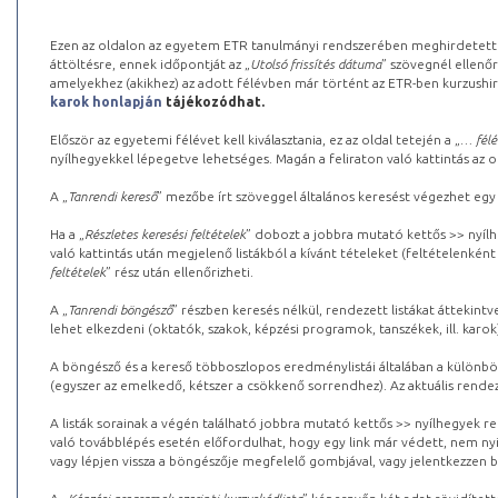
Ezen az oldalon az egyetem ETR tanulmányi rendszerében meghirdetett k
áttöltésre, ennek időpontját az „
Utolsó frissítés dátuma
” szövegnél ellenőr
amelyekhez (akikhez) az adott félévben már történt az ETR-ben kurzushi
karok honlapján
tájékozódhat.
Először az egyetemi félévet kell kiválasztania, ez az oldal tetején a „
… félé
nyílhegyekkel lépegetve lehetséges. Magán a feliraton való kattintás az old
A „
Tanrendi kereső
” mezőbe írt szöveggel általános keresést végezhet egy
Ha a „
Részletes keresési feltételek
” dobozt a jobbra mutató kettős >> nyílh
való kattintás után megjelenő listákból a kívánt tételeket (feltételenként
feltételek
” rész után ellenőrizheti.
A „
Tanrendi böngésző
” részben keresés nélkül, rendezett listákat áttekin
lehet elkezdeni (oktatók, szakok, képzési programok, tanszékek, ill. karok
A böngésző és a kereső többoszlopos eredménylistái általában a különböz
(egyszer az emelkedő, kétszer a csökkenő sorrendhez). Az aktuális rendez
A listák sorainak a végén található jobbra mutató kettős >> nyílhegyek r
való továbblépés esetén előfordulhat, hogy egy link már védett, nem nyi
vagy lépjen vissza a böngészője megfelelő gombjával, vagy jelentkezzen be