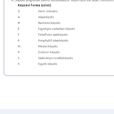
A „
Képzési programok szerinti kurzuskódlista
” képernyőn két adat rövidített
Képzési forma (szint)
0
Nem releváns
A
Alapképzés
B
Bachelorképzés
E
Egységes osztatlan képzés
F
Felsőfokú szakképzés
K
Kiegészítő alapképzés
M
Mesterképzés
P
Doktori képzés
S
Szakirányú továbbképzés
X
Egyéb képzés