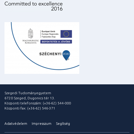
Szegedi Tudományegyetem
6720 Szeged, Dugonics tér 13.
Központi telefonszám: (+36-62) 544-000
Központi fax: (+36-62) 546-371
Adatvédelem
Impresszum
Segítség