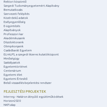
Rektori köszöntő
Szegedi Tudományegyetemért Alapítvány
Bemutatkozás
Szervezeti felépítés
Közérdekű adatok
Esélyegyenlőség
E-ügyintézés
Alapítványok
Professzori kar
Akadémikusaink
Díszdoktoraink
Olimpikonjaink
Családbarát Egyetem
ELI-ALPS, a szegedi lézeres kutatóközpont
Minőségügy
Szabályzatok
Egyetemtörténet
Centenárium
Egyetemi élet
Egyetemi Értesítő
Belső visszaélés-bejelentési rendszer
FEJLESZTÉSI PROJEKTEK
Interreg - Határon átnyúló együttműködések
Horizon2020
NKFI alap