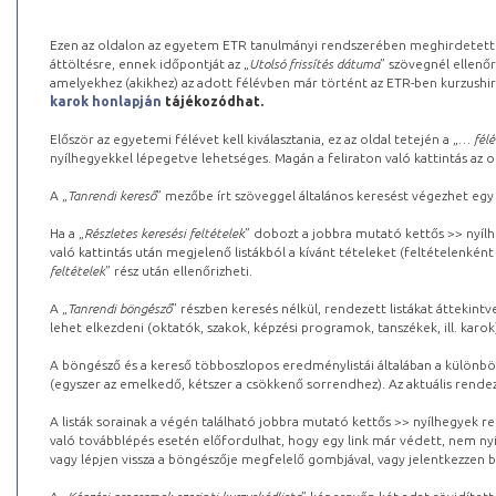
Ezen az oldalon az egyetem ETR tanulmányi rendszerében meghirdetett k
áttöltésre, ennek időpontját az „
Utolsó frissítés dátuma
” szövegnél ellenőr
amelyekhez (akikhez) az adott félévben már történt az ETR-ben kurzushi
karok honlapján
tájékozódhat.
Először az egyetemi félévet kell kiválasztania, ez az oldal tetején a „
… félé
nyílhegyekkel lépegetve lehetséges. Magán a feliraton való kattintás az old
A „
Tanrendi kereső
” mezőbe írt szöveggel általános keresést végezhet egy
Ha a „
Részletes keresési feltételek
” dobozt a jobbra mutató kettős >> nyílh
való kattintás után megjelenő listákból a kívánt tételeket (feltételenként
feltételek
” rész után ellenőrizheti.
A „
Tanrendi böngésző
” részben keresés nélkül, rendezett listákat áttekin
lehet elkezdeni (oktatók, szakok, képzési programok, tanszékek, ill. karok
A böngésző és a kereső többoszlopos eredménylistái általában a különböz
(egyszer az emelkedő, kétszer a csökkenő sorrendhez). Az aktuális rendez
A listák sorainak a végén található jobbra mutató kettős >> nyílhegyek r
való továbblépés esetén előfordulhat, hogy egy link már védett, nem nyi
vagy lépjen vissza a böngészője megfelelő gombjával, vagy jelentkezzen be