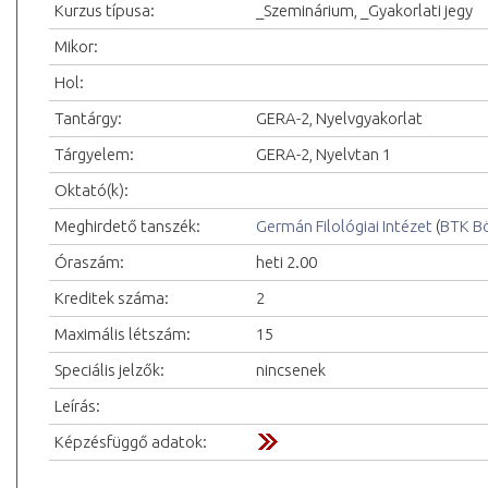
Kurzus típusa:
_Szeminárium, _Gyakorlati jegy
Mikor:
Hol:
Tantárgy:
GERA-2, Nyelvgyakorlat
Tárgyelem:
GERA-2, Nyelvtan 1
Oktató(k):
Meghirdető tanszék:
Germán Filológiai Intézet
(
BTK Bö
Óraszám:
heti 2.00
Kreditek száma:
2
Maximális létszám:
15
Speciális jelzők:
nincsenek
Leírás:
Képzésfüggő adatok: