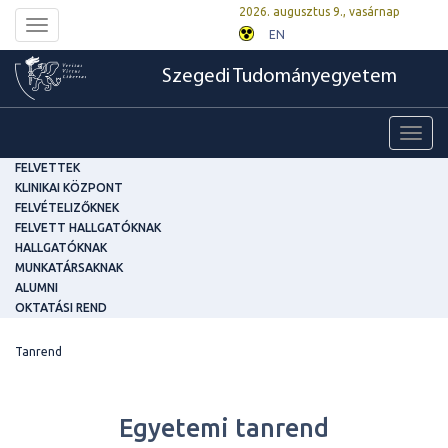
2026. augusztus 9., vasárnap
Toggle
EN
navigation
Szegedi Tudományegyetem
Toggl
navig
FELVETTEK
KLINIKAI KÖZPONT
FELVÉTELIZŐKNEK
FELVETT HALLGATÓKNAK
HALLGATÓKNAK
MUNKATÁRSAKNAK
ALUMNI
OKTATÁSI REND
Tanrend
Egyetemi tanrend