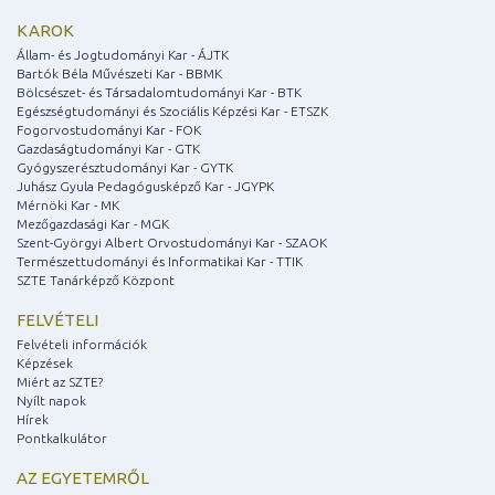
KAROK
Állam- és Jogtudományi Kar - ÁJTK
Bartók Béla Művészeti Kar - BBMK
Bölcsészet- és Társadalomtudományi Kar - BTK
Egészségtudományi és Szociális Képzési Kar - ETSZK
Fogorvostudományi Kar - FOK
Gazdaságtudományi Kar - GTK
Gyógyszerésztudományi Kar - GYTK
Juhász Gyula Pedagógusképző Kar - JGYPK
Mérnöki Kar - MK
Mezőgazdasági Kar - MGK
Szent-Györgyi Albert Orvostudományi Kar - SZAOK
Természettudományi és Informatikai Kar - TTIK
SZTE Tanárképző Központ
FELVÉTELI
Felvételi információk
Képzések
Miért az SZTE?
Nyílt napok
Hírek
Pontkalkulátor
AZ EGYETEMRŐL