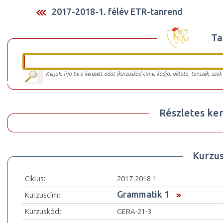
2017-2018-1. félév ETR-tanrend
Ta
Kérjük, írja be a keresett adat (kurzuskód címe, kódja, oktató, tanszék, szak
Részletes ker
Kurzu
Ciklus:
2017-2018-1
Grammatik 1
Kurzuscím:
Kurzuskód:
GERA-21-3