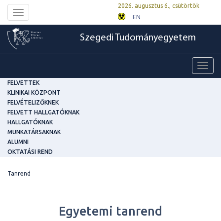
2026. augusztus 6., csütörtök
Toggle
EN
navigation
Szegedi Tudományegyetem
Toggl
navig
FELVETTEK
KLINIKAI KÖZPONT
FELVÉTELIZŐKNEK
FELVETT HALLGATÓKNAK
HALLGATÓKNAK
MUNKATÁRSAKNAK
ALUMNI
OKTATÁSI REND
Tanrend
Egyetemi tanrend