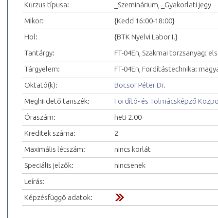
Kurzus típusa:
_Szeminárium, _Gyakorlati jegy
Mikor:
{Kedd 16:00-18:00}
Hol:
{BTK Nyelvi Labor I.}
Tantárgy:
FT-04En, Szakmai törzsanyag: els
Tárgyelem:
FT-04En, Fordítástechnika: magyar 
Oktató(k):
Bocsor Péter Dr.
Meghirdető tanszék:
Fordító- és Tolmácsképző Közp
Óraszám:
heti 2.00
Kreditek száma:
2
Maximális létszám:
nincs korlát
Speciális jelzők:
nincsenek
Leírás:
Képzésfüggő adatok: