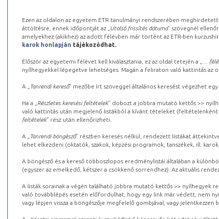
Ezen az oldalon az egyetem ETR tanulmányi rendszerében meghirdetett k
áttöltésre, ennek időpontját az „
Utolsó frissítés dátuma
” szövegnél ellenőr
amelyekhez (akikhez) az adott félévben már történt az ETR-ben kurzushi
karok honlapján
tájékozódhat.
Először az egyetemi félévet kell kiválasztania, ez az oldal tetején a „
… félé
nyílhegyekkel lépegetve lehetséges. Magán a feliraton való kattintás az old
A „
Tanrendi kereső
” mezőbe írt szöveggel általános keresést végezhet egy
Ha a „
Részletes keresési feltételek
” dobozt a jobbra mutató kettős >> nyílh
való kattintás után megjelenő listákból a kívánt tételeket (feltételenként
feltételek
” rész után ellenőrizheti.
A „
Tanrendi böngésző
” részben keresés nélkül, rendezett listákat áttekin
lehet elkezdeni (oktatók, szakok, képzési programok, tanszékek, ill. karok
A böngésző és a kereső többoszlopos eredménylistái általában a különböz
(egyszer az emelkedő, kétszer a csökkenő sorrendhez). Az aktuális rendez
A listák sorainak a végén található jobbra mutató kettős >> nyílhegyek r
való továbblépés esetén előfordulhat, hogy egy link már védett, nem nyi
vagy lépjen vissza a böngészője megfelelő gombjával, vagy jelentkezzen be