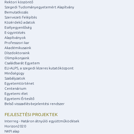
Rektori köszöntő
Szegedi Tudományegyetemért Alapítvány
Bemutatkozás
Szervezeti felépítés
Közérdekű adatok
Esélyegyenlőség
E-ügyintézés
Alapítványok
Professzori kar
Akadémikusaink
Díszdoktoraink
Olimpikonjaink
Családbarát Egyetem
ELI-ALPS, a szegedi lézeres kutatóközpont
Minőségügy
Szabályzatok
Egyetemtörténet
Centenárium
Egyetemi élet
Egyetemi Értesítő
Belső visszaélés-bejelentési rendszer
FEJLESZTÉSI PROJEKTEK
Interreg - Határon átnyúló együttműködések
Horizon2020
NKFI alap