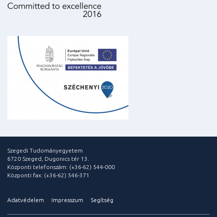
Szegedi Tudományegyetem
6720 Szeged, Dugonics tér 13.
Központi telefonszám: (+36-62) 544-000
Központi fax: (+36-62) 546-371
Adatvédelem
Impresszum
Segítség