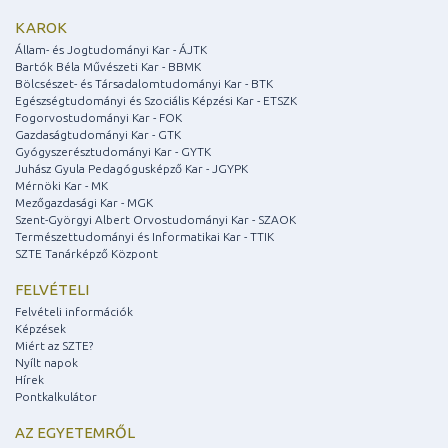
KAROK
Állam- és Jogtudományi Kar - ÁJTK
Bartók Béla Művészeti Kar - BBMK
Bölcsészet- és Társadalomtudományi Kar - BTK
Egészségtudományi és Szociális Képzési Kar - ETSZK
Fogorvostudományi Kar - FOK
Gazdaságtudományi Kar - GTK
Gyógyszerésztudományi Kar - GYTK
Juhász Gyula Pedagógusképző Kar - JGYPK
Mérnöki Kar - MK
Mezőgazdasági Kar - MGK
Szent-Györgyi Albert Orvostudományi Kar - SZAOK
Természettudományi és Informatikai Kar - TTIK
SZTE Tanárképző Központ
FELVÉTELI
Felvételi információk
Képzések
Miért az SZTE?
Nyílt napok
Hírek
Pontkalkulátor
AZ EGYETEMRŐL