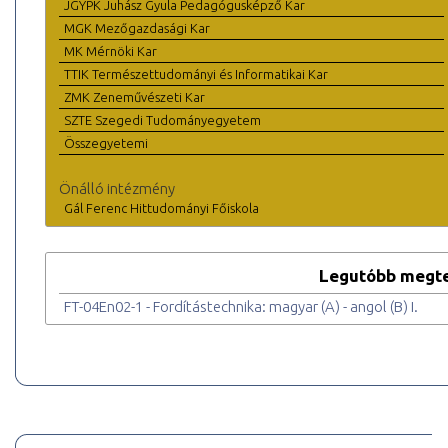
JGYPK Juhász Gyula Pedagógusképző Kar
MGK Mezőgazdasági Kar
MK Mérnöki Kar
TTIK Természettudományi és Informatikai Kar
ZMK Zeneművészeti Kar
SZTE Szegedi Tudományegyetem
Összegyetemi
Önálló intézmény
Gál Ferenc Hittudományi Főiskola
Legutóbb megte
FT-04En02-1 - Fordítástechnika: magyar (A) - angol (B) I.