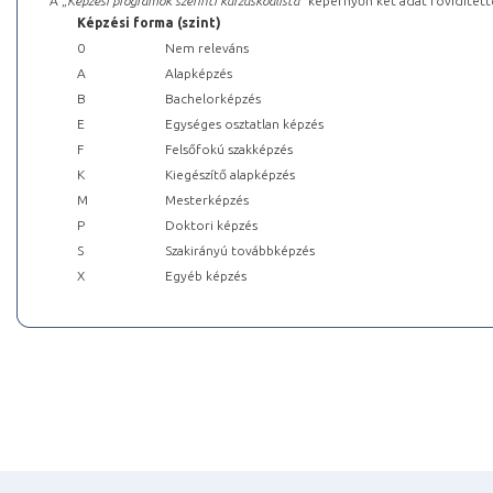
A „
Képzési programok szerinti kurzuskódlista
” képernyőn két adat rövidített
Képzési forma (szint)
0
Nem releváns
A
Alapképzés
B
Bachelorképzés
E
Egységes osztatlan képzés
F
Felsőfokú szakképzés
K
Kiegészítő alapképzés
M
Mesterképzés
P
Doktori képzés
S
Szakirányú továbbképzés
X
Egyéb képzés