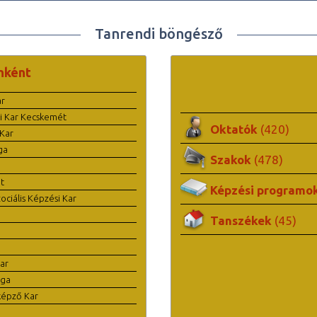
Tanrendi böngésző
nként
ar
i Kar Kecskemét
Oktatók
(420)
Kar
ga
Szakok
(478)
t
Képzési programo
ciális Képzési Kar
Tanszékek
(45)
ar
ága
képző Kar