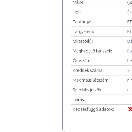
Mikor:
{S
Hol:
{K
Tantárgy:
FT
Tárgyelem:
FT
Oktató(k):
Dá
Meghirdető tanszék:
Fo
Óraszám:
he
Kreditek száma:
2
Maximális létszám:
ni
Speciális jelzők:
ni
Leírás:
Képzésfüggő adatok: