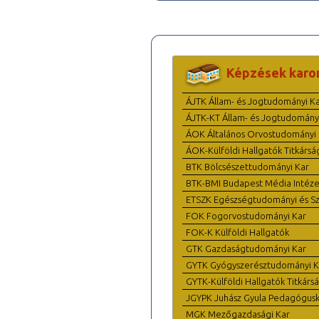
Képzések karo
ÁJTK Állam- és Jogtudományi K
ÁJTK-KT Állam- és Jogtudomány
ÁOK Általános Orvostudományi 
ÁOK-Külföldi Hallgatók Titkársá
BTK Bölcsészettudományi Kar
BTK-BMI Budapest Média Intéze
ETSZK Egészségtudományi és Szo
FOK Fogorvostudományi Kar
FOK-K Külföldi Hallgatók
GTK Gazdaságtudományi Kar
GYTK Gyógyszerésztudományi K
GYTK-Külföldi Hallgatók Titkárs
JGYPK Juhász Gyula Pedagógus
MGK Mezőgazdasági Kar