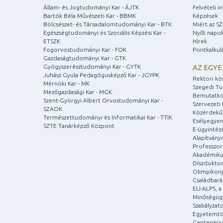
Állam- és Jogtudományi Kar - ÁJTK
Felvételi 
Bartók Béla Művészeti Kar - BBMK
Képzések
Bölcsészet- és Társadalomtudományi Kar - BTK
Miért az S
Egészségtudományi és Szociális Képzési Kar -
Nyílt napo
ETSZK
Hírek
Fogorvostudományi Kar - FOK
Pontkalkul
Gazdaságtudományi Kar - GTK
Gyógyszerésztudományi Kar - GYTK
AZ EGY
Juhász Gyula Pedagógusképző Kar - JGYPK
Rektori kö
Mérnöki Kar - MK
Szegedi T
Mezőgazdasági Kar - MGK
Bemutatko
Szent-Györgyi Albert Orvostudományi Kar -
Szervezeti 
SZAOK
Közérdekű
Természettudományi és Informatikai Kar - TTIK
Esélyegyen
SZTE Tanárképző Központ
E-ügyintéz
Alapítvány
Professzori
Akadémiku
Díszdoktor
Olimpikonj
Családbar
ELI-ALPS, 
Minőségüg
Szabályzat
Egyetemtö
Centenári