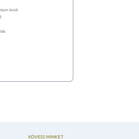
lyen kívüli
ő
tás
KÖVESS MINKET