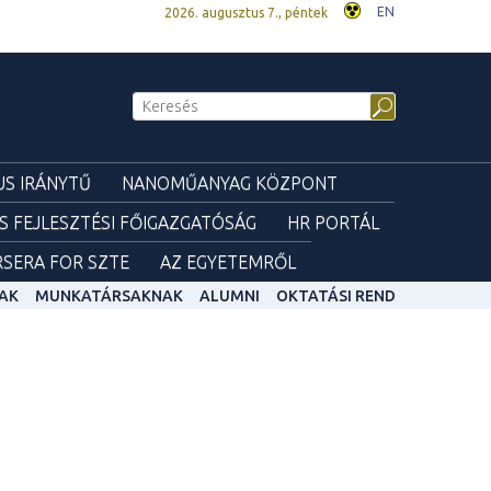
EN
2026. augusztus 7., péntek
S IRÁNYTŰ
NANOMŰANYAG KÖZPONT
ÉS FEJLESZTÉSI FŐIGAZGATÓSÁG
HR PORTÁL
SERA FOR SZTE
AZ EGYETEMRŐL
AK
MUNKATÁRSAKNAK
ALUMNI
OKTATÁSI REND