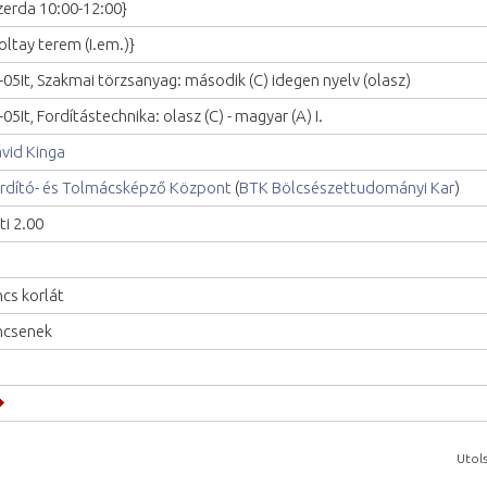
zerda 10:00-12:00}
oltay terem (I.em.)}
-05It, Szakmai törzsanyag: második (C) idegen nyelv (olasz)
-05It, Fordítástechnika: olasz (C) - magyar (A) I.
vid Kinga
rdító- és Tolmácsképző Központ
(
BTK Bölcsészettudományi Kar
)
ti 2.00
ncs korlát
ncsenek
Utols