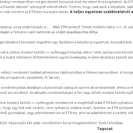
lmányi rendszerében meghirdetett kurzusok közt kereshet és böngészhet. Az ETR
ó frissítés dátuma
” szövegnél ellenőrizheti. Fontos, hogy csak azok a képzések, sza
ben már történt az ETR-ben kurzushirdetés.
A teljes egyetemi szakkínálatról 
sztania, ez az oldal tetején a „
… félév ETR-tanrend
” felirat melletti balra <<<, ill.
gán a feliraton való kattintás az oldalt alapállapotba állítja.
gel általános keresést végezhet egy lépésben a képzési programok, kurzuskódok, 
ozt a jobbra mutató kettős >> nyílheggyel kinyitja, akkor több szempontú keresé
l a kívánt tételeket (feltételenként egyet) kiválasztja. A lekérdezéshez kijelölt s
 nélkül, rendezett listákat áttekintve tájékozódhat a féléves tanrendben. A böng
ési programok, tanszékek, ill. karok).
eredménylistái általában a különböző oszlopok szerint átrendezhetők: ehhez a me
kenő sorrendhez). Az aktuális rendezettséget a fel- vagy lefelé mutató kettős nyí
obbra mutató kettős >> nyílhegyek rendszerint a megfelelő adat ETR-beli nyilváno
, hogy egy link már védett, nem nyilvános oldalra vezet, ilyenkor az ETR-es beje
lelő gombjával, vagy jelentkezzen be az ETR-be, ahol az adatlekérést a védett olda
lista
” képernyőn két adat rövidítetten kerül megjelenítésre. Ezek feloldása:
Tagozat