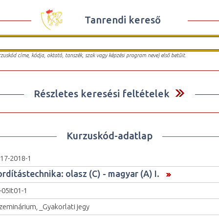
Tanrendi kereső
urzuskód címe, kódja, oktató, tanszék, szak vagy képzési program neve) első betűit.
Részletes keresési feltételek
Kurzuskód-adatlap
17-2018-1
rdítástechnika: olasz (C) - magyar (A) I.
-05It01-1
zeminárium, _Gyakorlati jegy