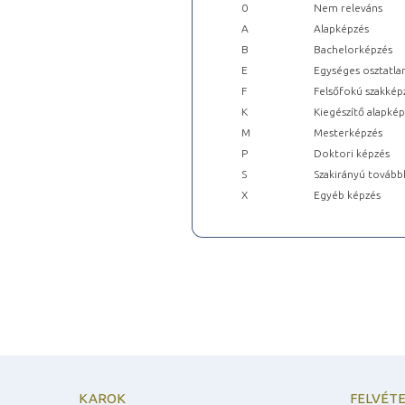
0
Nem releváns
A
Alapképzés
B
Bachelorképzés
E
Egységes osztatla
F
Felsőfokú szakkép
K
Kiegészítő alapké
M
Mesterképzés
P
Doktori képzés
S
Szakirányú tovább
X
Egyéb képzés
KAROK
FELVÉTE