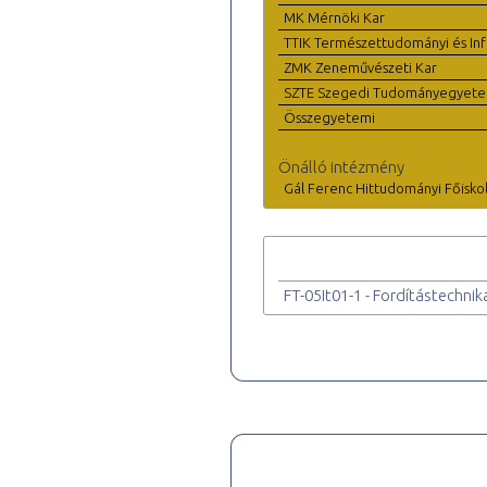
MK Mérnöki Kar
TTIK Természettudományi és Inf
ZMK Zeneművészeti Kar
SZTE Szegedi Tudományegyet
Összegyetemi
Önálló intézmény
Gál Ferenc Hittudományi Főisko
FT-05It01-1 - Fordítástechnika