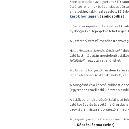
Ezen az oldalon az egyetem ETR tanu
áttöltésre, ennek időpontját az „
Utols
amelyekhez (akikhez) az adott félév
karok honlapján
tájékozódhat.
Először az egyetemi félévet kell kivála
nyílhegyekkel lépegetve lehetséges. Ma
A „
Tanrendi kereső
” mezőbe írt szöveg
Ha a „
Részletes keresési feltételek
” dob
való kattintás után megjelenő listákbó
feltételek
” rész után ellenőrizheti.
A „
Tanrendi böngésző
” részben keresés
lehet elkezdeni (oktatók, szakok, képz
A böngésző és a kereső többoszlopos 
(egyszer az emelkedő, kétszer a csök
A listák sorainak a végén található j
való továbblépés esetén előfordulhat
vagy lépjen vissza a böngészője megfe
A „
Képzési programok szerinti kurzuskód
Képzési forma (szint)