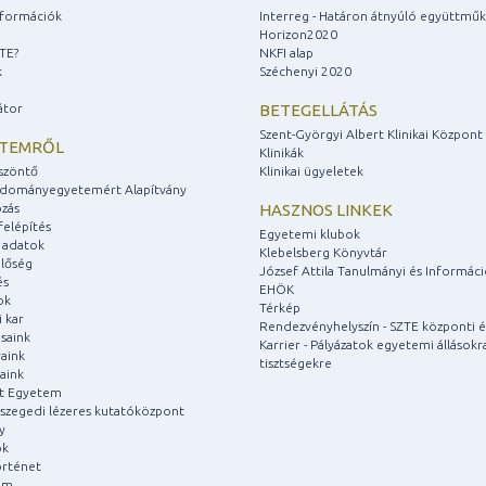
információk
Interreg - Határon átnyúló együttmű
Horizon2020
ZTE?
NKFI alap
k
Széchenyi 2020
átor
BETEGELLÁTÁS
Szent-Györgyi Albert Klinikai Központ
ETEMRŐL
Klinikák
szöntő
Klinikai ügyeletek
udományegyetemért Alapítvány
zás
HASZNOS LINKEK
felépítés
Egyetemi klubok
 adatok
Klebelsberg Könyvtár
lőség
József Attila Tanulmányi és Informác
és
EHÖK
ok
Térkép
 kar
Rendezvényhelyszín - SZTE központi é
saink
Karrier - Pályázatok egyetemi állásokr
aink
tisztségekre
aink
át Egyetem
a szegedi lézeres kutatóközpont
y
ok
rténet
um