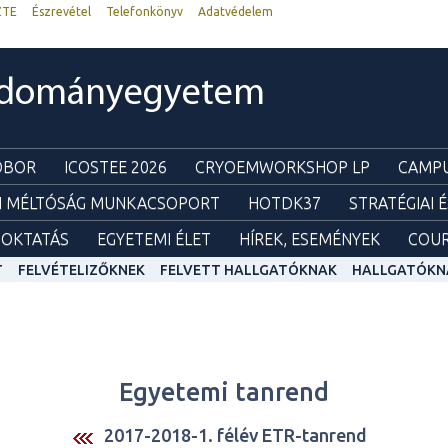
ZTE
Észrevétel
Telefonkönyv
Adatvédelem
udományegyetem
ZOBOR
ICOSTEE 2026
CRYOEMWORKSHOP LP
CAMPU
I MÉLTÓSÁG MUNKACSOPORT
HOTDK37
STRATÉGIAI 
OKTATÁS
EGYETEMI ÉLET
HÍREK, ESEMÉNYEK
COUR
T
FELVÉTELIZŐKNEK
FELVETT HALLGATÓKNAK
HALLGATÓKN
Egyetemi tanrend
2017-2018-1. félév ETR-tanrend