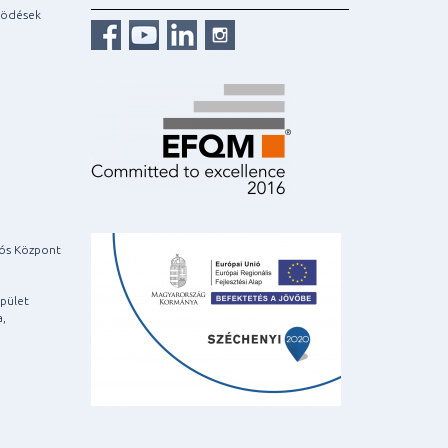
ködések
iós Központ
pület
a,