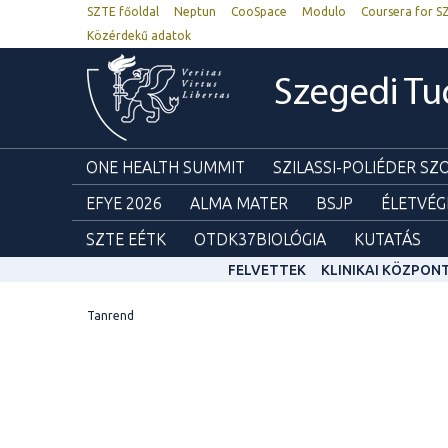
SZTE főoldal
Neptun
CooSpace
Modulo
Coursera for S
Közérdekű adatok
Szegedi T
ONE HEALTH SUMMIT
SZILASSI-POLIÉDER S
EFYE 2026
ALMA MATER
BSJP
ÉLETVÉG
SZTE EÉTK
OTDK37BIOLÓGIA
KUTATÁS
FELVETTEK
KLINIKAI KÖZPON
Tanrend