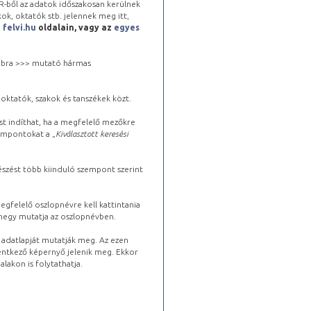
-ből az adatok időszakosan kerülnek
kok, oktatók stb. jelennek meg itt,
a
felvi.hu
oldalain, vagy az
egyes
 jobbra >>> mutató hármas
oktatók, szakok és tanszékek közt.
st indíthat, ha a megfelelő mezőkre
zempontokat a „
Kiválasztott keresési
észést több kiinduló szempont szerint
gfelelő oszlopnévre kell kattintania
lhegy mutatja az oszlopnévben.
s adatlapját mutatják meg. Az ezen
lentkező képernyő jelenik meg. Ekkor
lakon is folytathatja.