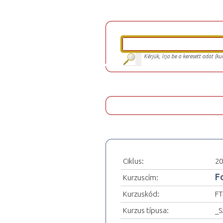
Kérjük, írja be a keresett adat (k
Ciklus:
20
Fo
Kurzuscím:
Kurzuskód:
FT
Kurzus típusa:
_S