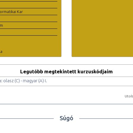
ormatikai Kar
em
la
Legutóbb megtekintett kurzuskódjaim
: olasz (C) - magyar (A) I.
Utols
Súgó