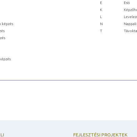
E
Esti
K
Képzőhe
L
Levelez
n képzés
N
Nappali
zés
T
Távokta
pzés
képzés
LI
FEJLESZTÉSI PROJEKTEK