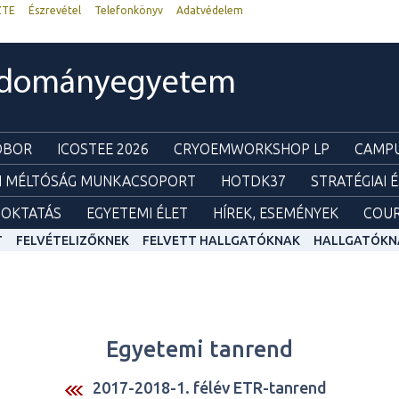
ZTE
Észrevétel
Telefonkönyv
Adatvédelem
udományegyetem
ZOBOR
ICOSTEE 2026
CRYOEMWORKSHOP LP
CAMPU
I MÉLTÓSÁG MUNKACSOPORT
HOTDK37
STRATÉGIAI 
OKTATÁS
EGYETEMI ÉLET
HÍREK, ESEMÉNYEK
COUR
T
FELVÉTELIZŐKNEK
FELVETT HALLGATÓKNAK
HALLGATÓKN
Egyetemi tanrend
2017-2018-1. félév ETR-tanrend