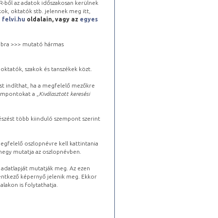
-ből az adatok időszakosan kerülnek
kok, oktatók stb. jelennek meg itt,
a
felvi.hu
oldalain, vagy az
egyes
 jobbra >>> mutató hármas
oktatók, szakok és tanszékek közt.
st indíthat, ha a megfelelő mezőkre
zempontokat a „
Kiválasztott keresési
észést több kiinduló szempont szerint
gfelelő oszlopnévre kell kattintania
lhegy mutatja az oszlopnévben.
s adatlapját mutatják meg. Az ezen
lentkező képernyő jelenik meg. Ekkor
lakon is folytathatja.