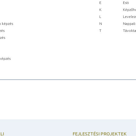
E
Esti
K
Képzőhe
L
Levelez
n képzés
N
Nappali
zés
T
Távokta
pzés
képzés
LI
FEJLESZTÉSI PROJEKTEK