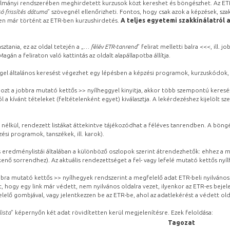
lmányi rendszerében meghirdetett kurzusok közt kereshet és böngészhet. Az ETR
ó frissítés dátuma
” szövegnél ellenőrizheti. Fontos, hogy csak azok a képzések, sza
ben már történt az ETR-ben kurzushirdetés.
A teljes egyetemi szakkínálatról 
sztania, ez az oldal tetején a „
… félév ETR-tanrend
” felirat melletti balra <<<, ill.
gán a feliraton való kattintás az oldalt alapállapotba állítja.
gel általános keresést végezhet egy lépésben a képzési programok, kurzuskódok, 
ozt a jobbra mutató kettős >> nyílheggyel kinyitja, akkor több szempontú keresé
l a kívánt tételeket (feltételenként egyet) kiválasztja. A lekérdezéshez kijelölt s
 nélkül, rendezett listákat áttekintve tájékozódhat a féléves tanrendben. A böng
ési programok, tanszékek, ill. karok).
eredménylistái általában a különböző oszlopok szerint átrendezhetők: ehhez a me
kenő sorrendhez). Az aktuális rendezettséget a fel- vagy lefelé mutató kettős nyí
obbra mutató kettős >> nyílhegyek rendszerint a megfelelő adat ETR-beli nyilváno
, hogy egy link már védett, nem nyilvános oldalra vezet, ilyenkor az ETR-es beje
lelő gombjával, vagy jelentkezzen be az ETR-be, ahol az adatlekérést a védett olda
lista
” képernyőn két adat rövidítetten kerül megjelenítésre. Ezek feloldása:
Tagozat