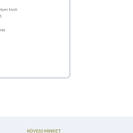
lyen kívüli
ő
tás
KÖVESS MINKET