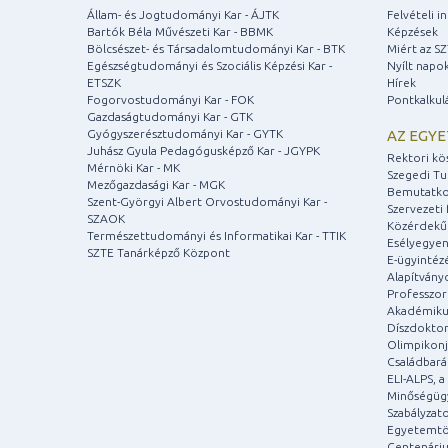
Állam- és Jogtudományi Kar - ÁJTK
Felvételi 
Bartók Béla Művészeti Kar - BBMK
Képzések
Bölcsészet- és Társadalomtudományi Kar - BTK
Miért az S
Egészségtudományi és Szociális Képzési Kar -
Nyílt napo
ETSZK
Hírek
Fogorvostudományi Kar - FOK
Pontkalkul
Gazdaságtudományi Kar - GTK
Gyógyszerésztudományi Kar - GYTK
AZ EGY
Juhász Gyula Pedagógusképző Kar - JGYPK
Rektori kö
Mérnöki Kar - MK
Szegedi T
Mezőgazdasági Kar - MGK
Bemutatko
Szent-Györgyi Albert Orvostudományi Kar -
Szervezeti 
SZAOK
Közérdekű
Természettudományi és Informatikai Kar - TTIK
Esélyegyen
SZTE Tanárképző Központ
E-ügyintéz
Alapítvány
Professzori
Akadémiku
Díszdoktor
Olimpikonj
Családbar
ELI-ALPS, 
Minőségüg
Szabályzat
Egyetemtö
Centenári