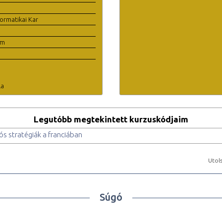
ormatikai Kar
em
la
Legutóbb megtekintett kurzuskódjaim
 stratégiák a franciában
Utols
Súgó