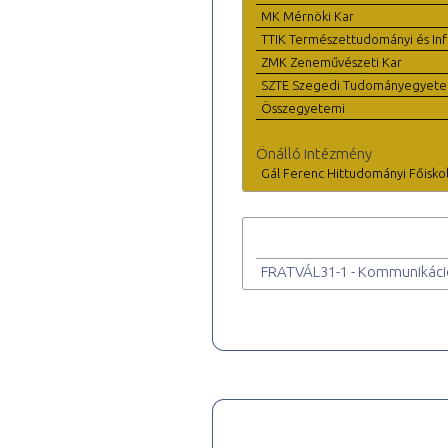
MK Mérnöki Kar
TTIK Természettudományi és Inf
ZMK Zeneművészeti Kar
SZTE Szegedi Tudományegyet
Összegyetemi
Önálló intézmény
Gál Ferenc Hittudományi Főisko
FRATVÁL31-1 - Kommunikációs