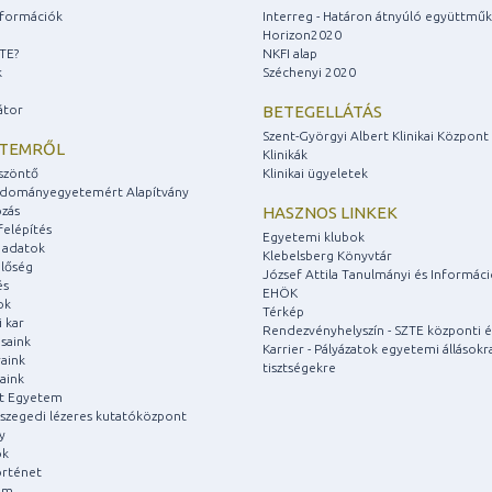
információk
Interreg - Határon átnyúló együttmű
Horizon2020
ZTE?
NKFI alap
k
Széchenyi 2020
átor
BETEGELLÁTÁS
Szent-Györgyi Albert Klinikai Központ
ETEMRŐL
Klinikák
szöntő
Klinikai ügyeletek
udományegyetemért Alapítvány
zás
HASZNOS LINKEK
felépítés
Egyetemi klubok
 adatok
Klebelsberg Könyvtár
lőség
József Attila Tanulmányi és Informác
és
EHÖK
ok
Térkép
 kar
Rendezvényhelyszín - SZTE központi é
saink
Karrier - Pályázatok egyetemi állásokr
aink
tisztségekre
aink
át Egyetem
a szegedi lézeres kutatóközpont
y
ok
rténet
um