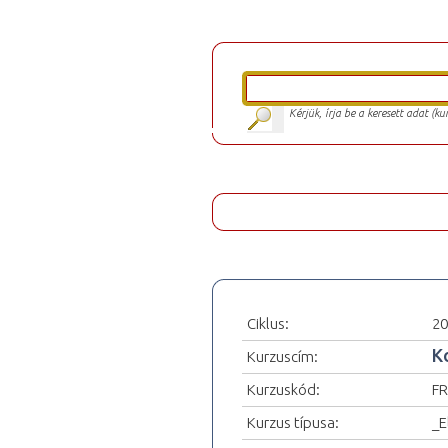
Kérjük, írja be a keresett adat (k
Ciklus:
20
K
Kurzuscím:
Kurzuskód:
FR
Kurzus típusa:
_E