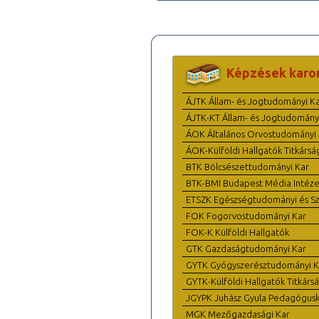
Képzések karo
ÁJTK Állam- és Jogtudományi K
ÁJTK-KT Állam- és Jogtudomány
ÁOK Általános Orvostudományi 
ÁOK-Külföldi Hallgatók Titkársá
BTK Bölcsészettudományi Kar
BTK-BMI Budapest Média Intéze
ETSZK Egészségtudományi és Szo
FOK Fogorvostudományi Kar
FOK-K Külföldi Hallgatók
GTK Gazdaságtudományi Kar
GYTK Gyógyszerésztudományi K
GYTK-Külföldi Hallgatók Titkárs
JGYPK Juhász Gyula Pedagógus
MGK Mezőgazdasági Kar