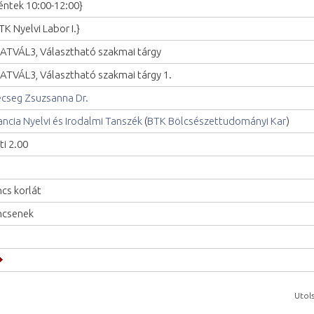
éntek 10:00-12:00}
TK Nyelvi Labor I.}
ATVÁL3, Választható szakmai tárgy
ATVÁL3, Választható szakmai tárgy 1.
cseg Zsuzsanna Dr.
ancia Nyelvi és Irodalmi Tanszék
(
BTK Bölcsészettudományi Kar
)
ti 2.00
ncs korlát
ncsenek
Utols