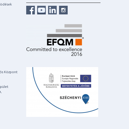
ködések
iós Központ
pület
a,