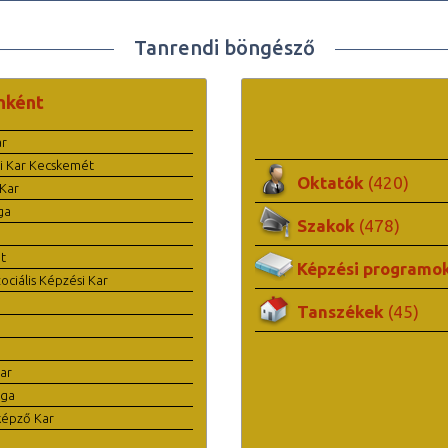
Tanrendi böngésző
nként
ar
i Kar Kecskemét
Oktatók
(420)
Kar
ga
Szakok
(478)
t
Képzési programo
ciális Képzési Kar
Tanszékek
(45)
ar
ága
képző Kar