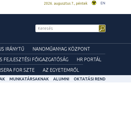
EN
2026. augusztus 7., péntek
S IRÁNYTŰ
NANOMŰANYAG KÖZPONT
ÉS FEJLESZTÉSI FŐIGAZGATÓSÁG
HR PORTÁL
SERA FOR SZTE
AZ EGYETEMRŐL
AK
MUNKATÁRSAKNAK
ALUMNI
OKTATÁSI REND