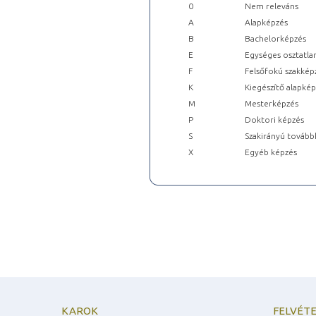
0
Nem releváns
A
Alapképzés
B
Bachelorképzés
E
Egységes osztatla
F
Felsőfokú szakkép
K
Kiegészítő alapké
M
Mesterképzés
P
Doktori képzés
S
Szakirányú tovább
X
Egyéb képzés
KAROK
FELVÉTE