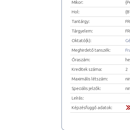
Mikor:
{P
Hol:
{B
Tantárgy:
FR
Tárgyelem:
FR
Oktató(k):
Gé
Meghirdető tanszék:
Fr
Óraszám:
he
Kreditek száma:
2
Maximális létszám:
ni
Speciális jelzők:
ni
Leírás:
Képzésfüggő adatok: