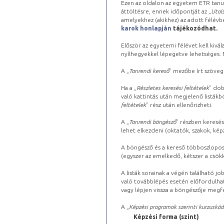
Ezen az oldalon az egyetem ETR tanu
áttöltésre, ennek időpontját az „
Utols
amelyekhez (akikhez) az adott félév
karok honlapján
tájékozódhat.
Először az egyetemi félévet kell kivála
nyílhegyekkel lépegetve lehetséges. Ma
A „
Tanrendi kereső
” mezőbe írt szöveg
Ha a „
Részletes keresési feltételek
” dob
való kattintás után megjelenő listákbó
feltételek
” rész után ellenőrizheti.
A „
Tanrendi böngésző
” részben keresés
lehet elkezdeni (oktatók, szakok, képz
A böngésző és a kereső többoszlopos 
(egyszer az emelkedő, kétszer a csök
A listák sorainak a végén található j
való továbblépés esetén előfordulhat
vagy lépjen vissza a böngészője megfe
A „
Képzési programok szerinti kurzuskód
Képzési forma (szint)