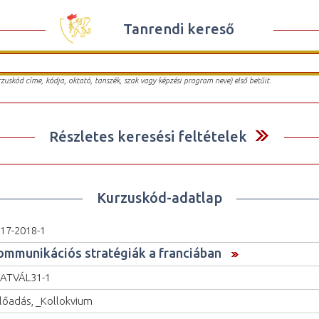
Tanrendi kereső
urzuskód címe, kódja, oktató, tanszék, szak vagy képzési program neve) első betűit.
Részletes keresési feltételek
Kurzuskód-adatlap
17-2018-1
ommunikációs stratégiák a franciában
ATVÁL31-1
lőadás, _Kollokvium