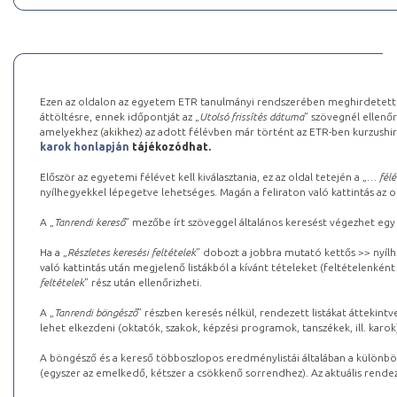
Ezen az oldalon az egyetem ETR tanulmányi rendszerében meghirdetett k
áttöltésre, ennek időpontját az „
Utolsó frissítés dátuma
” szövegnél ellenőr
amelyekhez (akikhez) az adott félévben már történt az ETR-ben kurzushi
karok honlapján
tájékozódhat.
Először az egyetemi félévet kell kiválasztania, ez az oldal tetején a „
… félé
nyílhegyekkel lépegetve lehetséges. Magán a feliraton való kattintás az old
A „
Tanrendi kereső
” mezőbe írt szöveggel általános keresést végezhet egy
Ha a „
Részletes keresési feltételek
” dobozt a jobbra mutató kettős >> nyílh
való kattintás után megjelenő listákból a kívánt tételeket (feltételenként
feltételek
” rész után ellenőrizheti.
A „
Tanrendi böngésző
” részben keresés nélkül, rendezett listákat áttekin
lehet elkezdeni (oktatók, szakok, képzési programok, tanszékek, ill. karok
A böngésző és a kereső többoszlopos eredménylistái általában a különböz
(egyszer az emelkedő, kétszer a csökkenő sorrendhez). Az aktuális rendez