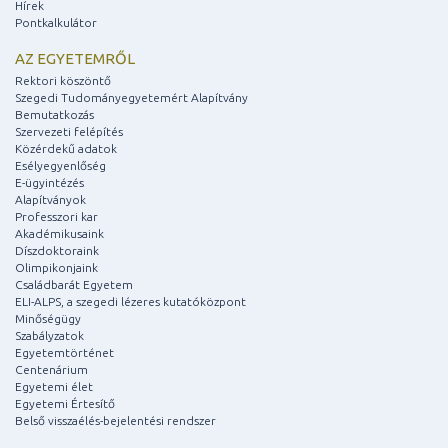
Hírek
Pontkalkulátor
AZ EGYETEMRŐL
Rektori köszöntő
Szegedi Tudományegyetemért Alapítvány
Bemutatkozás
Szervezeti felépítés
Közérdekű adatok
Esélyegyenlőség
E-ügyintézés
Alapítványok
Professzori kar
Akadémikusaink
Díszdoktoraink
Olimpikonjaink
Családbarát Egyetem
ELI-ALPS, a szegedi lézeres kutatóközpont
Minőségügy
Szabályzatok
Egyetemtörténet
Centenárium
Egyetemi élet
Egyetemi Értesítő
Belső visszaélés-bejelentési rendszer