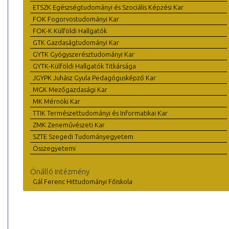
ETSZK Egészségtudományi és Szociális Képzési Kar
FOK Fogorvostudományi Kar
FOK-K Külföldi Hallgatók
GTK Gazdaságtudományi Kar
GYTK Gyógyszerésztudományi Kar
GYTK-Külföldi Hallgatók Titkársága
JGYPK Juhász Gyula Pedagógusképző Kar
MGK Mezőgazdasági Kar
MK Mérnöki Kar
TTIK Természettudományi és Informatikai Kar
ZMK Zeneművészeti Kar
SZTE Szegedi Tudományegyetem
Összegyetemi
Önálló intézmény
Gál Ferenc Hittudományi Főiskola