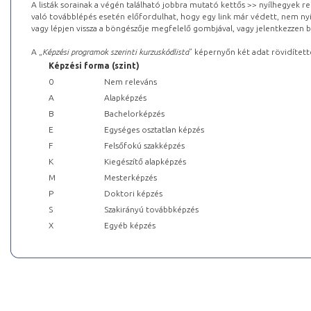
A listák sorainak a végén található jobbra mutató kettős >> nyílhegyek r
való továbblépés esetén előfordulhat, hogy egy link már védett, nem nyi
vagy lépjen vissza a böngészője megfelelő gombjával, vagy jelentkezzen be
A „
Képzési programok szerinti kurzuskódlista
” képernyőn két adat rövidített
Képzési forma (szint)
0
Nem releváns
A
Alapképzés
B
Bachelorképzés
E
Egységes osztatlan képzés
F
Felsőfokú szakképzés
K
Kiegészítő alapképzés
M
Mesterképzés
P
Doktori képzés
S
Szakirányú továbbképzés
X
Egyéb képzés