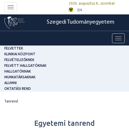
2026. augusztus 8., szombat
Toggle
EN
navigation
Szegedi Tudományegyetem
Toggl
navig
FELVETTEK
KLINIKAI KÖZPONT
FELVÉTELIZŐKNEK
FELVETT HALLGATÓKNAK
HALLGATÓKNAK
MUNKATÁRSAKNAK
ALUMNI
OKTATÁSI REND
Tanrend
Egyetemi tanrend