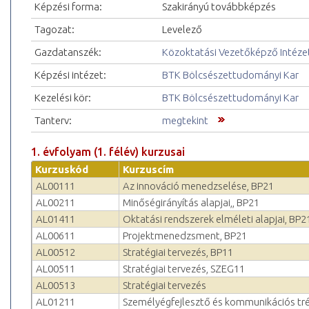
Képzési forma:
Szakirányú továbbképzés
Tagozat:
Levelező
Gazdatanszék:
Közoktatási Vezetőképző Intéze
Képzési intézet:
BTK Bölcsészettudományi Kar
Kezelési kör:
BTK Bölcsészettudományi Kar
Tanterv:
megtekint
1. évfolyam (1. félév) kurzusai
Kurzuskód
Kurzuscím
AL00111
Az innováció menedzselése, BP21
AL00211
Minőségirányítás alapjai,, BP21
AL01411
Oktatási rendszerek elméleti alapjai, BP2
AL00611
Projektmenedzsment, BP21
AL00512
Stratégiai tervezés, BP11
AL00511
Stratégiai tervezés, SZEG11
AL00513
Stratégiai tervezés
AL01211
Személyégfejlesztő és kommunikációs tr