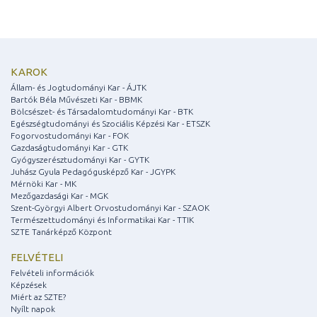
KAROK
Állam- és Jogtudományi Kar - ÁJTK
Bartók Béla Művészeti Kar - BBMK
Bölcsészet- és Társadalomtudományi Kar - BTK
Egészségtudományi és Szociális Képzési Kar - ETSZK
Fogorvostudományi Kar - FOK
Gazdaságtudományi Kar - GTK
Gyógyszerésztudományi Kar - GYTK
Juhász Gyula Pedagógusképző Kar - JGYPK
Mérnöki Kar - MK
Mezőgazdasági Kar - MGK
Szent-Györgyi Albert Orvostudományi Kar - SZAOK
Természettudományi és Informatikai Kar - TTIK
SZTE Tanárképző Központ
FELVÉTELI
Felvételi információk
Képzések
Miért az SZTE?
Nyílt napok