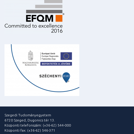
Szegedi Tudományegyetem
6720 Szeged, Dugonics tér 13.
Központi telefonszám: (+36-62) 544-000
Központi fax: (+36-62) 546-371