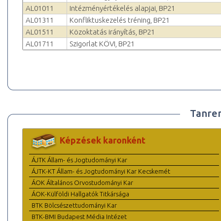
AL01011
Intézményértékelés alapjai, BP21
AL01311
Konfliktuskezelés tréning, BP21
AL01511
Közoktatás irányítás, BP21
AL01711
Szigorlat KÖVI, BP21
Tanre
Képzések karonként
ÁJTK Állam- és Jogtudományi Kar
ÁJTK-KT Állam- és Jogtudományi Kar Kecskemét
ÁOK Általános Orvostudományi Kar
ÁOK-Külföldi Hallgatók Titkársága
BTK Bölcsészettudományi Kar
BTK-BMI Budapest Média Intézet