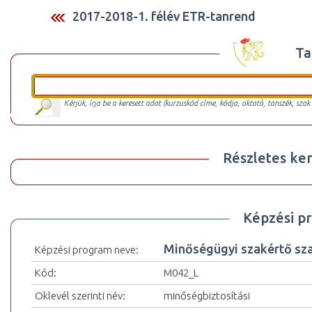
2017-2018-1. félév ETR-tanrend
Ta
Kérjük, írja be a keresett adat (kurzuskód címe, kódja, oktató, tanszék, szak
Részletes ker
Képzési p
Minőségügyi szakértő sza
Képzési program neve:
Kód:
M042_L
Oklevél szerinti név:
minőségbiztosítási