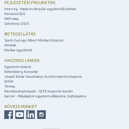
FEJLESZTÉSI PROJEKTEK
Interreg - Határon átnyúló együttműködések
Horizon2020
NKFI alap
Széchenyi 2020
BETEGELLÁTÁS
Szent-Györgyi Albert Klinikai Központ
Klinikák
Klinikai ügyeletek
HASZNOS LINKEK
Egyetemi klubok
Klebelsberg Könyvtár
József Attila Tanulmányi és Információs Központ
EHÖK
Térkép
Rendezvényhelyszín - SZTE központi épület
Karrier - Pályázatok egyetemi állásokra, tisztségekre
KÖVESS MINKET