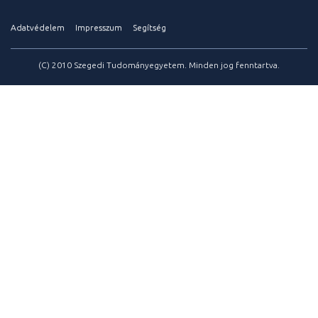
Adatvédelem
Impresszum
Segítség
(C) 2010 Szegedi Tudományegyetem. Minden jog fenntartva.