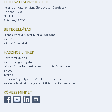
FEJLESZTÉSI PROJEKTEK
Interreg - Határon átnyúló együttműködések
Horizon2020
NKFI alap
Széchenyi 2020
BETEGELLÁTÁS
Szent-Györgyi Albert Klinikai Központ
Klinikák
Klinikai ügyeletek
HASZNOS LINKEK
Egyetemi klubok
Klebelsberg Könyvtár
József Attila Tanulmányi és Információs Központ
EHÖK
Térkép
Rendezvényhelyszín - SZTE központi épület
Karrier - Pályázatok egyetemi állásokra, tisztségekre
KÖVESS MINKET