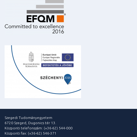
Szegedi Tudományegyetem
6720 Szeged, Dugonics tér 13.
Központi telefonszám: (+36-62) 544-000
Központi fax: (+36-62) 546-371