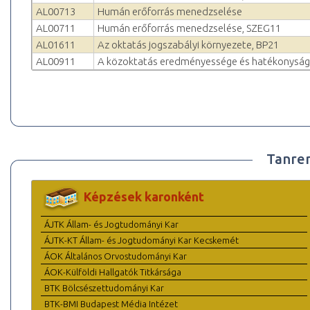
AL00713
Humán erőforrás menedzselése
AL00711
Humán erőforrás menedzselése, SZEG11
AL01611
Az oktatás jogszabályi környezete, BP21
AL00911
A közoktatás eredményessége és hatékonyság
Tanre
Képzések karonként
ÁJTK Állam- és Jogtudományi Kar
ÁJTK-KT Állam- és Jogtudományi Kar Kecskemét
ÁOK Általános Orvostudományi Kar
ÁOK-Külföldi Hallgatók Titkársága
BTK Bölcsészettudományi Kar
BTK-BMI Budapest Média Intézet