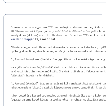
Ezen az oldalon az egyetem ETR tanulmányi rendszerében meghirdetett k
áttöltésre, ennek időpontját az „
Utolsó frissítés dátuma
” szövegnél ellenőr
amelyekhez (akikhez) az adott félévben már történt az ETR-ben kurzushi
karok honlapján
tájékozódhat.
Először az egyetemi félévet kell kiválasztania, ez az oldal tetején a „
… félé
nyílhegyekkel lépegetve lehetséges. Magán a feliraton való kattintás az old
A „
Tanrendi kereső
” mezőbe írt szöveggel általános keresést végezhet egy
Ha a „
Részletes keresési feltételek
” dobozt a jobbra mutató kettős >> nyílh
való kattintás után megjelenő listákból a kívánt tételeket (feltételenként
feltételek
” rész után ellenőrizheti.
A „
Tanrendi böngésző
” részben keresés nélkül, rendezett listákat áttekin
lehet elkezdeni (oktatók, szakok, képzési programok, tanszékek, ill. karok
A böngésző és a kereső többoszlopos eredménylistái általában a különböz
(egyszer az emelkedő, kétszer a csökkenő sorrendhez). Az aktuális rendez