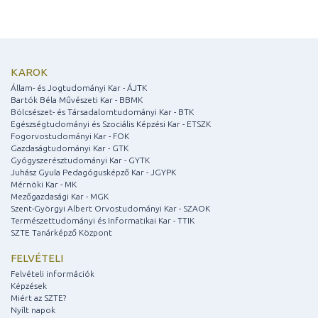
KAROK
Állam- és Jogtudományi Kar - ÁJTK
Bartók Béla Művészeti Kar - BBMK
Bölcsészet- és Társadalomtudományi Kar - BTK
Egészségtudományi és Szociális Képzési Kar - ETSZK
Fogorvostudományi Kar - FOK
Gazdaságtudományi Kar - GTK
Gyógyszerésztudományi Kar - GYTK
Juhász Gyula Pedagógusképző Kar - JGYPK
Mérnöki Kar - MK
Mezőgazdasági Kar - MGK
Szent-Györgyi Albert Orvostudományi Kar - SZAOK
Természettudományi és Informatikai Kar - TTIK
SZTE Tanárképző Központ
FELVÉTELI
Felvételi információk
Képzések
Miért az SZTE?
Nyílt napok