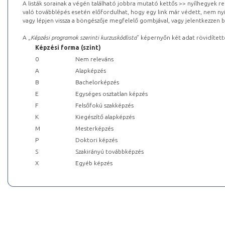
A listák sorainak a végén található jobbra mutató kettős >> nyílhegyek r
való továbblépés esetén előfordulhat, hogy egy link már védett, nem nyi
vagy lépjen vissza a böngészője megfelelő gombjával, vagy jelentkezzen be
A „
Képzési programok szerinti kurzuskódlista
” képernyőn két adat rövidített
Képzési forma (szint)
0
Nem releváns
A
Alapképzés
B
Bachelorképzés
E
Egységes osztatlan képzés
F
Felsőfokú szakképzés
K
Kiegészítő alapképzés
M
Mesterképzés
P
Doktori képzés
S
Szakirányú továbbképzés
X
Egyéb képzés