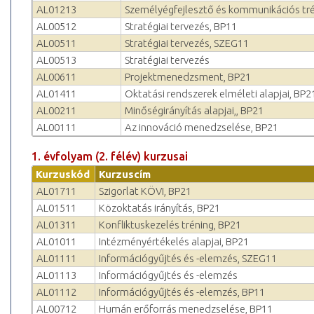
AL01213
Személyégfejlesztő és kommunikációs tr
AL00512
Stratégiai tervezés, BP11
AL00511
Stratégiai tervezés, SZEG11
AL00513
Stratégiai tervezés
AL00611
Projektmenedzsment, BP21
AL01411
Oktatási rendszerek elméleti alapjai, BP2
AL00211
Minőségirányítás alapjai,, BP21
AL00111
Az innováció menedzselése, BP21
1. évfolyam (2. félév) kurzusai
Kurzuskód
Kurzuscím
AL01711
Szigorlat KÖVI, BP21
AL01511
Közoktatás irányítás, BP21
AL01311
Konfliktuskezelés tréning, BP21
AL01011
Intézményértékelés alapjai, BP21
AL01111
Információgyűjtés és -elemzés, SZEG11
AL01113
Információgyűjtés és -elemzés
AL01112
Információgyűjtés és -elemzés, BP11
AL00712
Humán erőforrás menedzselése, BP11