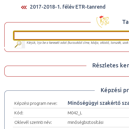
2017-2018-1. félév ETR-tanrend
Ta
Kérjük, írja be a keresett adat (kurzuskód címe, kódja, oktató, tanszék, szak
Részletes ker
Képzési p
Minőségügyi szakértő sza
Képzési program neve:
Kód:
M042_L
Oklevél szerinti név:
minőségbiztosítási