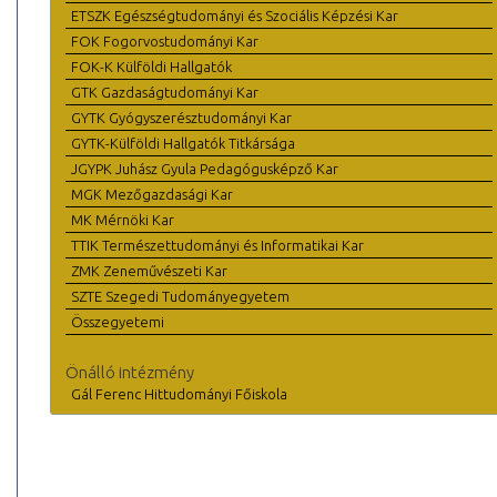
ETSZK Egészségtudományi és Szociális Képzési Kar
FOK Fogorvostudományi Kar
FOK-K Külföldi Hallgatók
GTK Gazdaságtudományi Kar
GYTK Gyógyszerésztudományi Kar
GYTK-Külföldi Hallgatók Titkársága
JGYPK Juhász Gyula Pedagógusképző Kar
MGK Mezőgazdasági Kar
MK Mérnöki Kar
TTIK Természettudományi és Informatikai Kar
ZMK Zeneművészeti Kar
SZTE Szegedi Tudományegyetem
Összegyetemi
Önálló intézmény
Gál Ferenc Hittudományi Főiskola