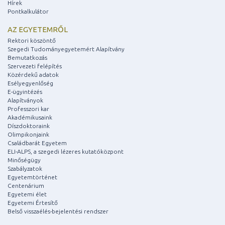
Hírek
Pontkalkulátor
AZ EGYETEMRŐL
Rektori köszöntő
Szegedi Tudományegyetemért Alapítvány
Bemutatkozás
Szervezeti felépítés
Közérdekű adatok
Esélyegyenlőség
E-ügyintézés
Alapítványok
Professzori kar
Akadémikusaink
Díszdoktoraink
Olimpikonjaink
Családbarát Egyetem
ELI-ALPS, a szegedi lézeres kutatóközpont
Minőségügy
Szabályzatok
Egyetemtörténet
Centenárium
Egyetemi élet
Egyetemi Értesítő
Belső visszaélés-bejelentési rendszer