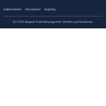
Adatvédelem
Impresszum
Segítség
(C) 2010 Szegedi Tudományegyetem. Minden jog fenntartva.