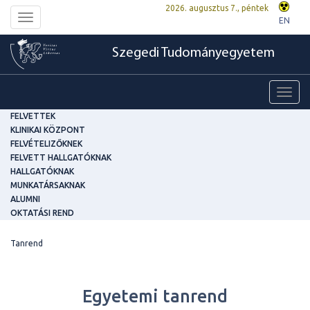
2026. augusztus 7., péntek
Toggle
EN
navigation
Szegedi Tudományegyetem
Toggl
navig
FELVETTEK
KLINIKAI KÖZPONT
FELVÉTELIZŐKNEK
FELVETT HALLGATÓKNAK
HALLGATÓKNAK
MUNKATÁRSAKNAK
ALUMNI
OKTATÁSI REND
Tanrend
Egyetemi tanrend