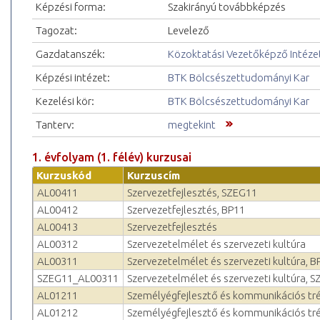
Képzési forma:
Szakirányú továbbképzés
Tagozat:
Levelező
Gazdatanszék:
Közoktatási Vezetőképző Intéze
Képzési intézet:
BTK Bölcsészettudományi Kar
Kezelési kör:
BTK Bölcsészettudományi Kar
Tanterv:
megtekint
1. évfolyam (1. félév) kurzusai
Kurzuskód
Kurzuscím
AL00411
Szervezetfejlesztés, SZEG11
AL00412
Szervezetfejlesztés, BP11
AL00413
Szervezetfejlesztés
AL00312
Szervezetelmélet és szerveze­ti kultúra
AL00311
Szervezetelmélet és szerveze­ti kultúra, B
SZEG11_AL00311
Szervezetelmélet és szerveze­ti kultúra, 
AL01211
Személyégfejlesztő és kommunikációs tr
AL01212
Személyégfejlesztő és kommunikációs tré