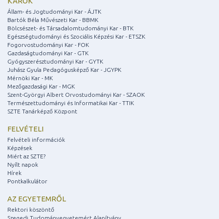
KAROK
Állam- és Jogtudományi Kar - ÁJTK
Bartók Béla Művészeti Kar - BBMK
Bölcsészet- és Társadalomtudományi Kar - BTK
Egészségtudományi és Szociális Képzési Kar - ETSZK
Fogorvostudományi Kar - FOK
Gazdaságtudományi Kar - GTK
Gyógyszerésztudományi Kar - GYTK
Juhász Gyula Pedagógusképző Kar - JGYPK
Mérnöki Kar - MK
Mezőgazdasági Kar - MGK
Szent-Györgyi Albert Orvostudományi Kar - SZAOK
Természettudományi és Informatikai Kar - TTIK
SZTE Tanárképző Központ
FELVÉTELI
Felvételi információk
Képzések
Miért az SZTE?
Nyílt napok
Hírek
Pontkalkulátor
AZ EGYETEMRŐL
Rektori köszöntő
Szegedi Tudományegyetemért Alapítvány