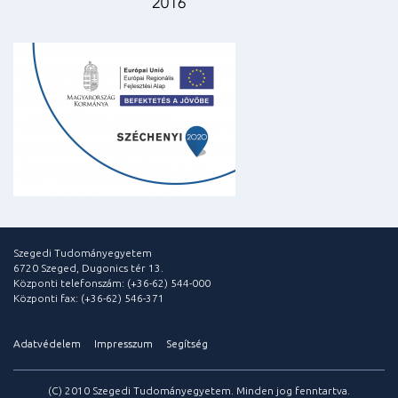
Szegedi Tudományegyetem
6720 Szeged, Dugonics tér 13.
Központi telefonszám: (+36-62) 544-000
Központi fax: (+36-62) 546-371
Adatvédelem
Impresszum
Segítség
(C) 2010 Szegedi Tudományegyetem. Minden jog fenntartva.