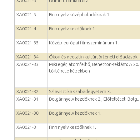
XA0021-6
Udmurt filmkultúra
XA0021-5
Finn nyelv középhaladóknak 1.
XA0021-4
Finn nyelv kezdőknek 1.
XA0021-35
Közép-európai filmszeminárium 1.
XA0021-34
Ókori és neolatin kultúrtörténeti előadások
XA0021-33
Miki egér, atomfelhő, Benetton-reklám: A 20
története képekben
XA0021-32
Szlavisztika szabadegyetem 3.
XA0021-31
Bolgár nyelv kezdőknek 2., Előfeltétel: Bolg..
XA0021-30
Bolgár nyelv kezdőknek 1.
XA0021-3
Finn nyelv kezdőknek 1.