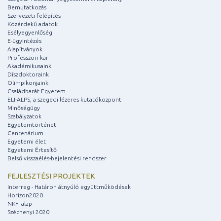
Bemutatkozás
Szervezeti felépítés
Közérdekű adatok
Esélyegyenlőség
E-ügyintézés
Alapítványok
Professzori kar
Akadémikusaink
Díszdoktoraink
Olimpikonjaink
Családbarát Egyetem
ELI-ALPS, a szegedi lézeres kutatóközpont
Minőségügy
Szabályzatok
Egyetemtörténet
Centenárium
Egyetemi élet
Egyetemi Értesítő
Belső visszaélés-bejelentési rendszer
FEJLESZTÉSI PROJEKTEK
Interreg - Határon átnyúló együttműködések
Horizon2020
NKFI alap
Széchenyi 2020