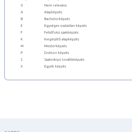
0
Nem releváns
A
Alapképzés
B
Bachelorképzés
E
Egységes osztatlan képzés
F
Felsőfokú szakképzés
K
Kiegészítő alapképzés
M
Mesterképzés
P
Doktori képzés
S
Szakirányú továbbképzés
X
Egyéb képzés