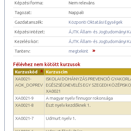
Képzési forma:
Nem releváns
Tagozat:
Nappali
Gazdatanszék:
Központi Oktatási Egységek
Képzési intézet:
ÁJTK Állam- és Jogtudományi K
Kezelési kör:
ÁJTK Állam- és Jogtudományi K
Tanterv:
megtekint
Félévhez nem kötött kurzusok
Kurzuskód
Kurzuscím
XA0021-
ISKOLAI DOHÁNYZÁS PREVENCIÓ GYAKORL
AOK_DOPREV
EGÉSZSÉGNEVELÉS EGY SZEGEDI KÖZÉPISK
XA0021
XA0021-9
A magyar nyelv finnugor rokonsága
XA0021-8
Észt nyelv kezdőknek 1.
XA0021-7
Udmurt nyelv 1.