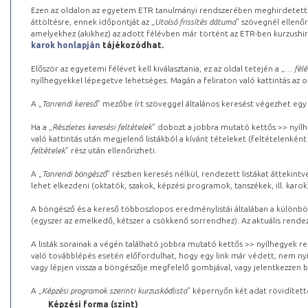
Ezen az oldalon az egyetem ETR tanulmányi rendszerében meghirdetett k
áttöltésre, ennek időpontját az „
Utolsó frissítés dátuma
” szövegnél ellenőr
amelyekhez (akikhez) az adott félévben már történt az ETR-ben kurzushi
karok honlapján
tájékozódhat.
Először az egyetemi félévet kell kiválasztania, ez az oldal tetején a „
… félé
nyílhegyekkel lépegetve lehetséges. Magán a feliraton való kattintás az old
A „
Tanrendi kereső
” mezőbe írt szöveggel általános keresést végezhet egy
Ha a „
Részletes keresési feltételek
” dobozt a jobbra mutató kettős >> nyílh
való kattintás után megjelenő listákból a kívánt tételeket (feltételenként
feltételek
” rész után ellenőrizheti.
A „
Tanrendi böngésző
” részben keresés nélkül, rendezett listákat áttekin
lehet elkezdeni (oktatók, szakok, képzési programok, tanszékek, ill. karok
A böngésző és a kereső többoszlopos eredménylistái általában a különböz
(egyszer az emelkedő, kétszer a csökkenő sorrendhez). Az aktuális rendez
A listák sorainak a végén található jobbra mutató kettős >> nyílhegyek r
való továbblépés esetén előfordulhat, hogy egy link már védett, nem nyi
vagy lépjen vissza a böngészője megfelelő gombjával, vagy jelentkezzen be
A „
Képzési programok szerinti kurzuskódlista
” képernyőn két adat rövidített
Képzési forma (szint)