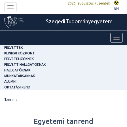
2026. augusztus 7., péntek
Toggle
EN
navigation
Szegedi Tudományegyetem
Toggl
navig
FELVETTEK
KLINIKAI KÖZPONT
FELVÉTELIZŐKNEK
FELVETT HALLGATÓKNAK
HALLGATÓKNAK
MUNKATÁRSAKNAK
ALUMNI
OKTATÁSI REND
Tanrend
Egyetemi tanrend