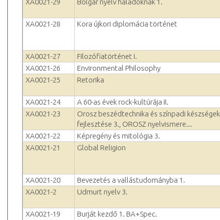
XA0021-29
Bolgár nyelv haladóknak 1.
XA0021-28
Kora újkori diplomácia történet
XA0021-27
Filozófiatörténet I.
XA0021-26
Environmental Philosophy
XA0021-25
Retorika
XA0021-24
A 60-as évek rock-kultúrája II.
XA0021-23
Orosz beszédtechnika és színpadi készségek
fejlesztése 3., OROSZ nyelvismere...
XA0021-22
Képregény és mitológia 3.
XA0021-21
Global Religion
XA0021-20
Bevezetés a vallástudományba 1.
XA0021-2
Udmurt nyelv 3.
XA0021-19
Burját kezdő 1. BA+Spec.