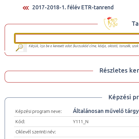
2017-2018-1. félév ETR-tanrend
Ta
Kérjük, írja be a keresett adat (kurzuskód címe, kódja, oktató, tanszék, szak
Részletes ker
Képzési p
Általánosan művelő tárg
Képzési program neve:
Kód:
Y111_N
Oklevél szerinti név: