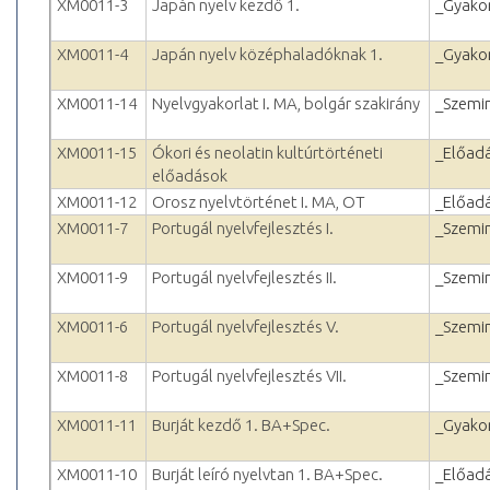
XM0011-3
Japán nyelv kezdő 1.
_Gyakor
XM0011-4
Japán nyelv középhaladóknak 1.
_Gyakor
XM0011-14
Nyelvgyakorlat I. MA, bolgár szakirány
_Szemi
XM0011-15
Ókori és neolatin kultúrtörténeti
_Előad
előadások
XM0011-12
Orosz nyelvtörténet I. MA, OT
_Előad
XM0011-7
Portugál nyelvfejlesztés I.
_Szemi
XM0011-9
Portugál nyelvfejlesztés II.
_Szemi
XM0011-6
Portugál nyelvfejlesztés V.
_Szemi
XM0011-8
Portugál nyelvfejlesztés VII.
_Szemi
XM0011-11
Burját kezdő 1. BA+Spec.
_Gyakor
XM0011-10
Burját leíró nyelvtan 1. BA+Spec.
_Előad