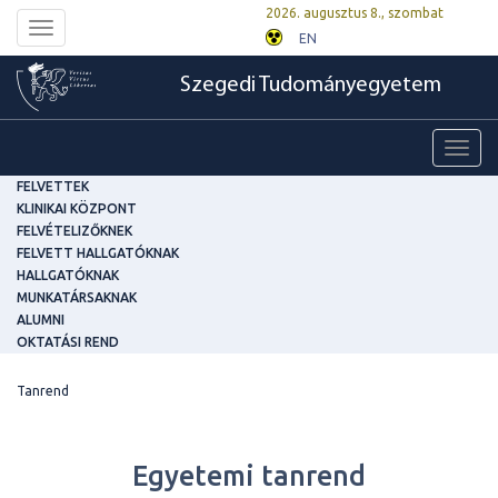
2026. augusztus 8., szombat
Toggle
EN
navigation
Szegedi Tudományegyetem
Toggl
navig
FELVETTEK
KLINIKAI KÖZPONT
FELVÉTELIZŐKNEK
FELVETT HALLGATÓKNAK
HALLGATÓKNAK
MUNKATÁRSAKNAK
ALUMNI
OKTATÁSI REND
Tanrend
Egyetemi tanrend