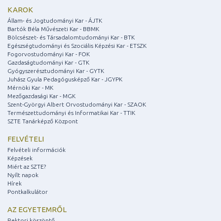
KAROK
Állam- és Jogtudományi Kar - ÁJTK
Bartók Béla Művészeti Kar - BBMK
Bölcsészet- és Társadalomtudományi Kar - BTK
Egészségtudományi és Szociális Képzési Kar - ETSZK
Fogorvostudományi Kar - FOK
Gazdaságtudományi Kar - GTK
Gyógyszerésztudományi Kar - GYTK
Juhász Gyula Pedagógusképző Kar - JGYPK
Mérnöki Kar - MK
Mezőgazdasági Kar - MGK
Szent-Györgyi Albert Orvostudományi Kar - SZAOK
Természettudományi és Informatikai Kar - TTIK
SZTE Tanárképző Központ
FELVÉTELI
Felvételi információk
Képzések
Miért az SZTE?
Nyílt napok
Hírek
Pontkalkulátor
AZ EGYETEMRŐL
Rektori köszöntő