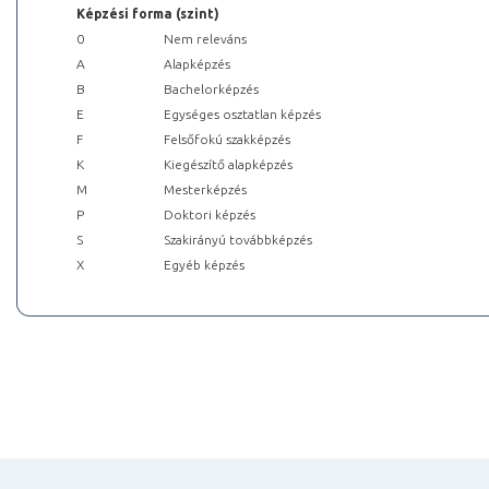
Képzési forma (szint)
0
Nem releváns
A
Alapképzés
B
Bachelorképzés
E
Egységes osztatlan képzés
F
Felsőfokú szakképzés
K
Kiegészítő alapképzés
M
Mesterképzés
P
Doktori képzés
S
Szakirányú továbbképzés
X
Egyéb képzés