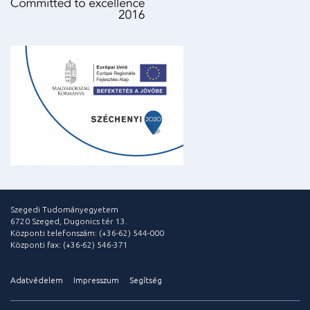
Szegedi Tudományegyetem
6720 Szeged, Dugonics tér 13.
Központi telefonszám: (+36-62) 544-000
Központi fax: (+36-62) 546-371
Adatvédelem
Impresszum
Segítség