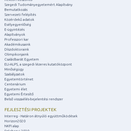
Szegedi Tudományegyetemért Alapítvány
Bemutatkozás
Szervezeti felépítés
Közérdekű adatok
Esélyegyenlőség
E-ügyintézés
Alapítványok
Professzori kar
Akadémikusaink
Díszdoktoraink
Olimpikonjaink
Családbarát Egyetem
ELI-ALPS, a szegedi lézeres kutatóközpont
Minőségügy
Szabályzatok
Egyetemtörténet
Centenárium
Egyetemi élet
Egyetemi Értesítő
Belső visszaélés-bejelentési rendszer
FEJLESZTÉSI PROJEKTEK
Interreg - Határon átnyúló együttműködések
Horizon2020
NKFI alap
Széchenyi 2020