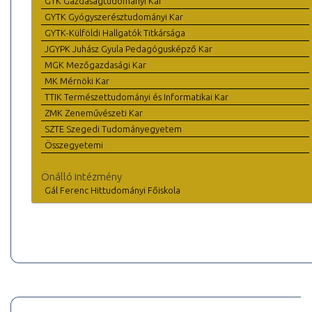
GTK Gazdaságtudományi Kar
GYTK Gyógyszerésztudományi Kar
GYTK-Külföldi Hallgatók Titkársága
JGYPK Juhász Gyula Pedagógusképző Kar
MGK Mezőgazdasági Kar
MK Mérnöki Kar
TTIK Természettudományi és Informatikai Kar
ZMK Zeneművészeti Kar
SZTE Szegedi Tudományegyetem
Összegyetemi
Önálló intézmény
Gál Ferenc Hittudományi Főiskola