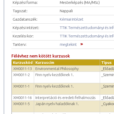
Képzési forma:
Mesterképzés (MA/MSc)
Tagozat:
Nappali
Gazdatanszék:
Kémiai Intézet
Képzési intézet:
TTIK Természettudományi és Inf
Kezelési kör:
TTIK Természettudományi és Inf
Tanterv:
megtekint
Félévhez nem kötött kurzusok
Kurzuskód
Kurzuscím
Típus
XM0011-13
Environmental Philosophy
_Előad
XM0011-2
Finn nyelv kezdőknek 1.
_Szemi
XM0011-1
Finn nyelv kezdőknek 1.
_Szemi
XM0011-16
Interpretáció és eredeti felhalmozás
_Előad
XM0011-5
Japán nyelv haladóknak 1.
_Gyakor