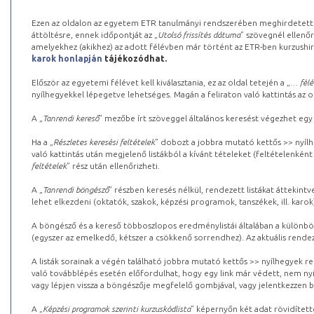
Ezen az oldalon az egyetem ETR tanulmányi rendszerében meghirdetett k
áttöltésre, ennek időpontját az „
Utolsó frissítés dátuma
” szövegnél ellenőr
amelyekhez (akikhez) az adott félévben már történt az ETR-ben kurzushi
karok honlapján
tájékozódhat.
Először az egyetemi félévet kell kiválasztania, ez az oldal tetején a „
… félé
nyílhegyekkel lépegetve lehetséges. Magán a feliraton való kattintás az old
A „
Tanrendi kereső
” mezőbe írt szöveggel általános keresést végezhet egy
Ha a „
Részletes keresési feltételek
” dobozt a jobbra mutató kettős >> nyílh
való kattintás után megjelenő listákból a kívánt tételeket (feltételenként
feltételek
” rész után ellenőrizheti.
A „
Tanrendi böngésző
” részben keresés nélkül, rendezett listákat áttekin
lehet elkezdeni (oktatók, szakok, képzési programok, tanszékek, ill. karok
A böngésző és a kereső többoszlopos eredménylistái általában a különböz
(egyszer az emelkedő, kétszer a csökkenő sorrendhez). Az aktuális rendez
A listák sorainak a végén található jobbra mutató kettős >> nyílhegyek r
való továbblépés esetén előfordulhat, hogy egy link már védett, nem nyi
vagy lépjen vissza a böngészője megfelelő gombjával, vagy jelentkezzen be
A „
Képzési programok szerinti kurzuskódlista
” képernyőn két adat rövidített