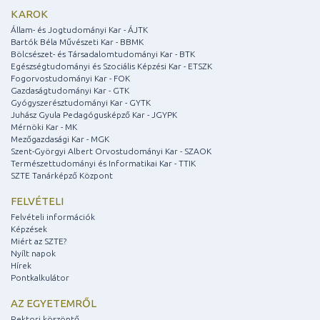
KAROK
Állam- és Jogtudományi Kar - ÁJTK
Bartók Béla Művészeti Kar - BBMK
Bölcsészet- és Társadalomtudományi Kar - BTK
Egészségtudományi és Szociális Képzési Kar - ETSZK
Fogorvostudományi Kar - FOK
Gazdaságtudományi Kar - GTK
Gyógyszerésztudományi Kar - GYTK
Juhász Gyula Pedagógusképző Kar - JGYPK
Mérnöki Kar - MK
Mezőgazdasági Kar - MGK
Szent-Györgyi Albert Orvostudományi Kar - SZAOK
Természettudományi és Informatikai Kar - TTIK
SZTE Tanárképző Központ
FELVÉTELI
Felvételi információk
Képzések
Miért az SZTE?
Nyílt napok
Hírek
Pontkalkulátor
AZ EGYETEMRŐL
Rektori köszöntő