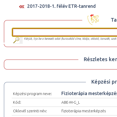
2017-2018-1. félév ETR-tanrend
Ta
Kérjük, írja be a keresett adat (kurzuskód címe, kódja, oktató, tanszék, szak
Részletes ker
Képzési p
Fizioterápia mesterképz
Képzési program neve:
Kód:
ABE-M-G_L
Oklevél szerinti név:
fizioterápia mesterképzés