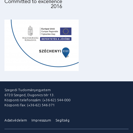
Szegedi Tudományegyetem
6720 Szeged, Dugonics tér 13.
Központi telefonszám: (+36-62) 544-000
Központi fax: (+36-62) 546-371
Adatvédelem
Impresszum
Segítség