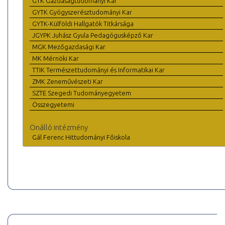
GTK Gazdaságtudományi Kar
GYTK Gyógyszerésztudományi Kar
GYTK-Külföldi Hallgatók Titkársága
JGYPK Juhász Gyula Pedagógusképző Kar
MGK Mezőgazdasági Kar
MK Mérnöki Kar
TTIK Természettudományi és Informatikai Kar
ZMK Zeneművészeti Kar
SZTE Szegedi Tudományegyetem
Összegyetemi
Önálló intézmény
Gál Ferenc Hittudományi Főiskola