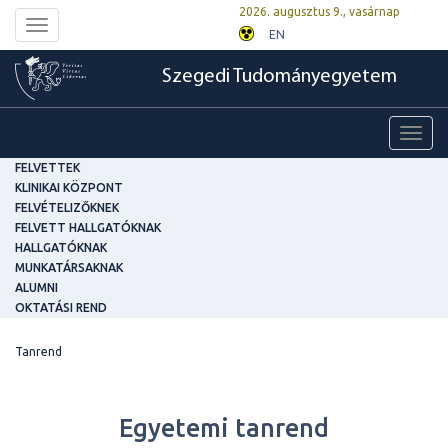
2026. augusztus 9., vasárnap
Toggle
EN
navigation
Szegedi Tudományegyetem
Toggl
navig
FELVETTEK
KLINIKAI KÖZPONT
FELVÉTELIZŐKNEK
FELVETT HALLGATÓKNAK
HALLGATÓKNAK
MUNKATÁRSAKNAK
ALUMNI
OKTATÁSI REND
Tanrend
Egyetemi tanrend