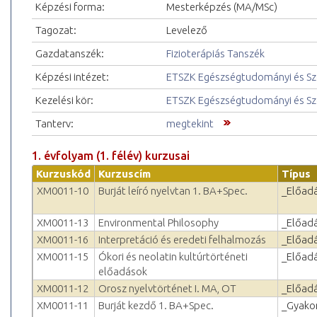
Képzési forma:
Mesterképzés (MA/MSc)
Tagozat:
Levelező
Gazdatanszék:
Fizioterápiás Tanszék
Képzési intézet:
ETSZK Egészségtudományi és Szo
Kezelési kör:
ETSZK Egészségtudományi és Szo
Tanterv:
megtekint
1. évfolyam (1. félév) kurzusai
Kurzuskód
Kurzuscím
Típus
XM0011-10
Burját leíró nyelvtan 1. BA+Spec.
_Előad
XM0011-13
Environmental Philosophy
_Előad
XM0011-16
Interpretáció és eredeti felhalmozás
_Előad
XM0011-15
Ókori és neolatin kultúrtörténeti
_Előad
előadások
XM0011-12
Orosz nyelvtörténet I. MA, OT
_Előad
XM0011-11
Burját kezdő 1. BA+Spec.
_Gyakor