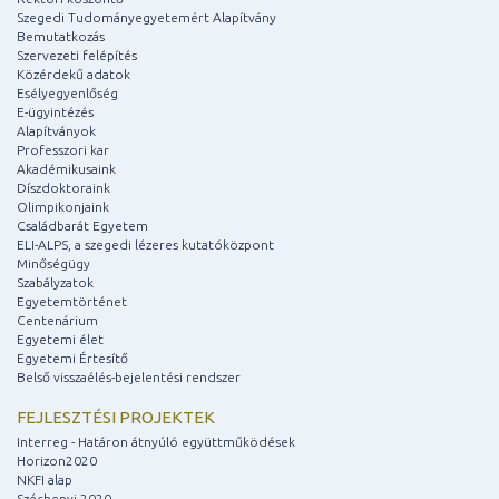
Szegedi Tudományegyetemért Alapítvány
Bemutatkozás
Szervezeti felépítés
Közérdekű adatok
Esélyegyenlőség
E-ügyintézés
Alapítványok
Professzori kar
Akadémikusaink
Díszdoktoraink
Olimpikonjaink
Családbarát Egyetem
ELI-ALPS, a szegedi lézeres kutatóközpont
Minőségügy
Szabályzatok
Egyetemtörténet
Centenárium
Egyetemi élet
Egyetemi Értesítő
Belső visszaélés-bejelentési rendszer
FEJLESZTÉSI PROJEKTEK
Interreg - Határon átnyúló együttműködések
Horizon2020
NKFI alap
Széchenyi 2020