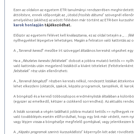
Ezen az oldalon az egyetem ETR tanulmányi rendszerében meghirdetett k
áttöltésre, ennek időpontját az „
Utolsó frissítés dátuma
” szövegnél ellenőr
amelyekhez (akikhez) az adott félévben már történt az ETR-ben kurzushi
karok honlapján
tájékozódhat.
Először az egyetemi félévet kell kiválasztania, ez az oldal tetején a „
… félé
nyílhegyekkel lépegetve lehetséges. Magán a feliraton való kattintás az old
A „
Tanrendi kereső
” mezőbe írt szöveggel általános keresést végezhet egy
Ha a „
Részletes keresési feltételek
” dobozt a jobbra mutató kettős >> nyílh
való kattintás után megjelenő listákból a kívánt tételeket (feltételenként
feltételek
” rész után ellenőrizheti.
A „
Tanrendi böngésző
” részben keresés nélkül, rendezett listákat áttekin
lehet elkezdeni (oktatók, szakok, képzési programok, tanszékek, ill. karok
A böngésző és a kereső többoszlopos eredménylistái általában a különböz
(egyszer az emelkedő, kétszer a csökkenő sorrendhez). Az aktuális rendez
A listák sorainak a végén található jobbra mutató kettős >> nyílhegyek r
való továbblépés esetén előfordulhat, hogy egy link már védett, nem nyi
vagy lépjen vissza a böngészője megfelelő gombjával, vagy jelentkezzen be
A „
Képzési programok szerinti kurzuskódlista
” képernyőn két adat rövidített