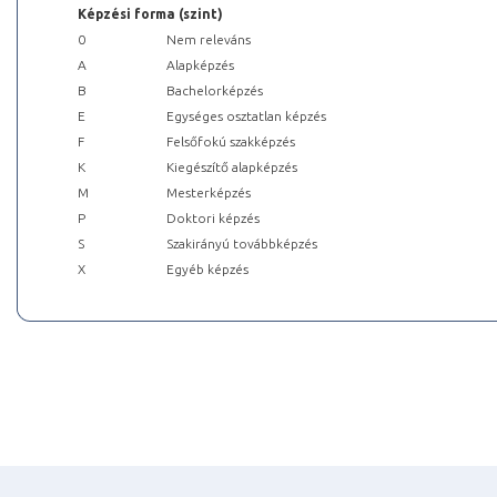
Képzési forma (szint)
0
Nem releváns
A
Alapképzés
B
Bachelorképzés
E
Egységes osztatlan képzés
F
Felsőfokú szakképzés
K
Kiegészítő alapképzés
M
Mesterképzés
P
Doktori képzés
S
Szakirányú továbbképzés
X
Egyéb képzés