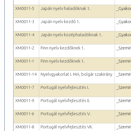
XM0011-5
Japán nyelv haladóknak 1.
_Gyakor
XM0011-3
Japán nyelv kezdő 1.
_Gyakor
XM0011-4
Japán nyelv középhaladóknak 1.
_Gyakor
XM0011-2
Finn nyelv kezdőknek 1.
_Szemi
XM0011-1
Finn nyelv kezdőknek 1.
_Szemi
XM0011-14
Nyelvgyakorlat I. MA, bolgár szakirány
_Szemi
XM0011-7
Portugál nyelvfejlesztés I.
_Szemi
XM0011-9
Portugál nyelvfejlesztés II.
_Szemi
XM0011-6
Portugál nyelvfejlesztés V.
_Szemi
XM0011-8
Portugál nyelvfejlesztés VII.
_Szemi