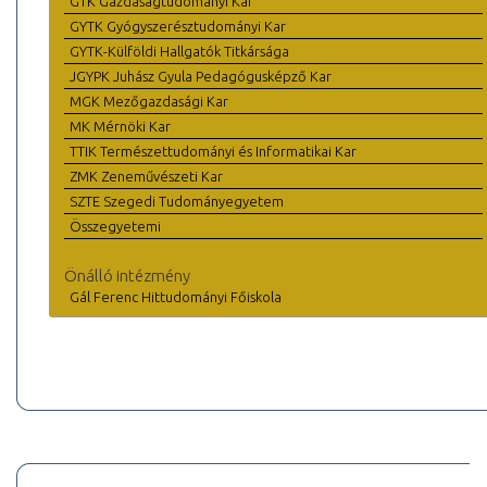
GTK Gazdaságtudományi Kar
GYTK Gyógyszerésztudományi Kar
GYTK-Külföldi Hallgatók Titkársága
JGYPK Juhász Gyula Pedagógusképző Kar
MGK Mezőgazdasági Kar
MK Mérnöki Kar
TTIK Természettudományi és Informatikai Kar
ZMK Zeneművészeti Kar
SZTE Szegedi Tudományegyetem
Összegyetemi
Önálló intézmény
Gál Ferenc Hittudományi Főiskola