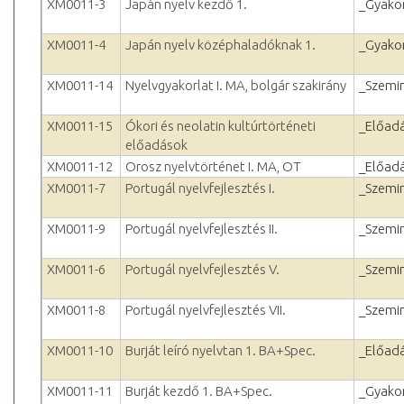
XM0011-3
Japán nyelv kezdő 1.
_Gyakor
XM0011-4
Japán nyelv középhaladóknak 1.
_Gyakor
XM0011-14
Nyelvgyakorlat I. MA, bolgár szakirány
_Szemi
XM0011-15
Ókori és neolatin kultúrtörténeti
_Előad
előadások
XM0011-12
Orosz nyelvtörténet I. MA, OT
_Előad
XM0011-7
Portugál nyelvfejlesztés I.
_Szemi
XM0011-9
Portugál nyelvfejlesztés II.
_Szemi
XM0011-6
Portugál nyelvfejlesztés V.
_Szemi
XM0011-8
Portugál nyelvfejlesztés VII.
_Szemi
XM0011-10
Burját leíró nyelvtan 1. BA+Spec.
_Előad
XM0011-11
Burját kezdő 1. BA+Spec.
_Gyakor