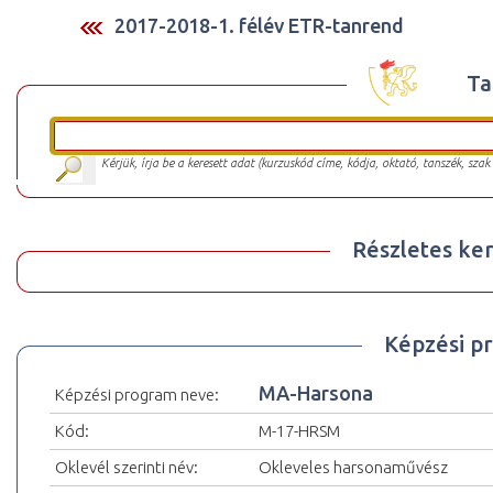
2017-2018-1. félév ETR-tanrend
Ta
Kérjük, írja be a keresett adat (kurzuskód címe, kódja, oktató, tanszék, szak
Részletes ker
Képzési p
MA-Harsona
Képzési program neve:
Kód:
M-17-HRSM
Oklevél szerinti név:
Okleveles harsonaművész