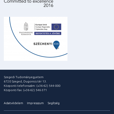
Szegedi Tudományegyetem
6720 Szeged, Dugonics tér 13.
Központi telefonszám: (+36-62) 544-000
Központi fax: (+36-62) 546-371
Adatvédelem
Impresszum
Segítség