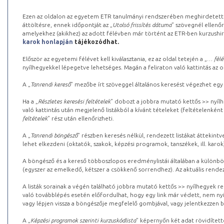
Ezen az oldalon az egyetem ETR tanulmányi rendszerében meghirdetett k
áttöltésre, ennek időpontját az „
Utolsó frissítés dátuma
” szövegnél ellenőr
amelyekhez (akikhez) az adott félévben már történt az ETR-ben kurzushi
karok honlapján
tájékozódhat.
Először az egyetemi félévet kell kiválasztania, ez az oldal tetején a „
… félé
nyílhegyekkel lépegetve lehetséges. Magán a feliraton való kattintás az old
A „
Tanrendi kereső
” mezőbe írt szöveggel általános keresést végezhet egy
Ha a „
Részletes keresési feltételek
” dobozt a jobbra mutató kettős >> nyílh
való kattintás után megjelenő listákból a kívánt tételeket (feltételenként
feltételek
” rész után ellenőrizheti.
A „
Tanrendi böngésző
” részben keresés nélkül, rendezett listákat áttekin
lehet elkezdeni (oktatók, szakok, képzési programok, tanszékek, ill. karok
A böngésző és a kereső többoszlopos eredménylistái általában a különböz
(egyszer az emelkedő, kétszer a csökkenő sorrendhez). Az aktuális rendez
A listák sorainak a végén található jobbra mutató kettős >> nyílhegyek r
való továbblépés esetén előfordulhat, hogy egy link már védett, nem nyi
vagy lépjen vissza a böngészője megfelelő gombjával, vagy jelentkezzen be
A „
Képzési programok szerinti kurzuskódlista
” képernyőn két adat rövidített