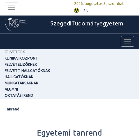
2026. augusztus 8., szombat
Toggle
EN
navigation
Szegedi Tudományegyetem
Toggl
navig
FELVETTEK
KLINIKAI KÖZPONT
FELVÉTELIZŐKNEK
FELVETT HALLGATÓKNAK
HALLGATÓKNAK
MUNKATÁRSAKNAK
ALUMNI
OKTATÁSI REND
Tanrend
Egyetemi tanrend