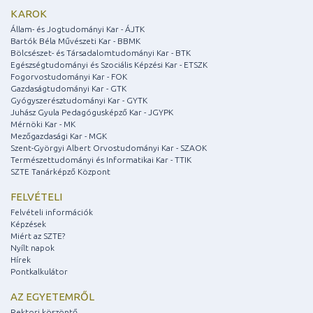
KAROK
Állam- és Jogtudományi Kar - ÁJTK
Bartók Béla Művészeti Kar - BBMK
Bölcsészet- és Társadalomtudományi Kar - BTK
Egészségtudományi és Szociális Képzési Kar - ETSZK
Fogorvostudományi Kar - FOK
Gazdaságtudományi Kar - GTK
Gyógyszerésztudományi Kar - GYTK
Juhász Gyula Pedagógusképző Kar - JGYPK
Mérnöki Kar - MK
Mezőgazdasági Kar - MGK
Szent-Györgyi Albert Orvostudományi Kar - SZAOK
Természettudományi és Informatikai Kar - TTIK
SZTE Tanárképző Központ
FELVÉTELI
Felvételi információk
Képzések
Miért az SZTE?
Nyílt napok
Hírek
Pontkalkulátor
AZ EGYETEMRŐL
Rektori köszöntő