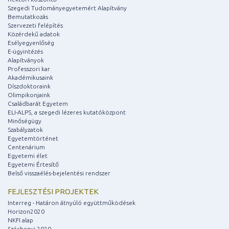
Szegedi Tudományegyetemért Alapítvány
Bemutatkozás
Szervezeti felépítés
Közérdekű adatok
Esélyegyenlőség
E-ügyintézés
Alapítványok
Professzori kar
Akadémikusaink
Díszdoktoraink
Olimpikonjaink
Családbarát Egyetem
ELI-ALPS, a szegedi lézeres kutatóközpont
Minőségügy
Szabályzatok
Egyetemtörténet
Centenárium
Egyetemi élet
Egyetemi Értesítő
Belső visszaélés-bejelentési rendszer
FEJLESZTÉSI PROJEKTEK
Interreg - Határon átnyúló együttműködések
Horizon2020
NKFI alap
Széchenyi 2020