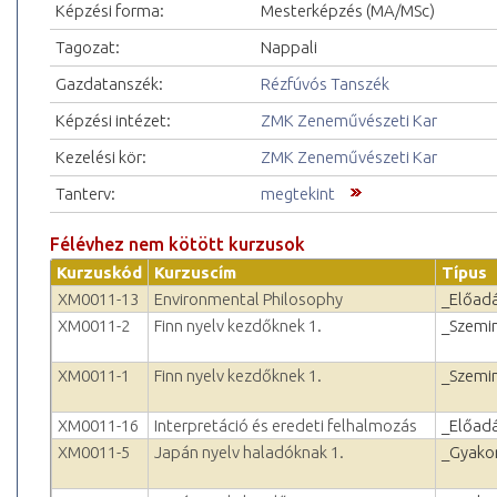
Képzési forma:
Mesterképzés (MA/MSc)
Tagozat:
Nappali
Gazdatanszék:
Rézfúvós Tanszék
Képzési intézet:
ZMK Zeneművészeti Kar
Kezelési kör:
ZMK Zeneművészeti Kar
Tanterv:
megtekint
Félévhez nem kötött kurzusok
Kurzuskód
Kurzuscím
Típus
XM0011-13
Environmental Philosophy
_Előad
XM0011-2
Finn nyelv kezdőknek 1.
_Szemi
XM0011-1
Finn nyelv kezdőknek 1.
_Szemi
XM0011-16
Interpretáció és eredeti felhalmozás
_Előad
XM0011-5
Japán nyelv haladóknak 1.
_Gyakor