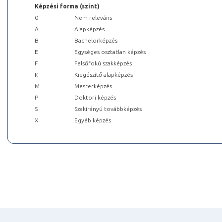
Képzési forma (szint)
0
Nem releváns
A
Alapképzés
B
Bachelorképzés
E
Egységes osztatlan képzés
F
Felsőfokú szakképzés
K
Kiegészítő alapképzés
M
Mesterképzés
P
Doktori képzés
S
Szakirányú továbbképzés
X
Egyéb képzés