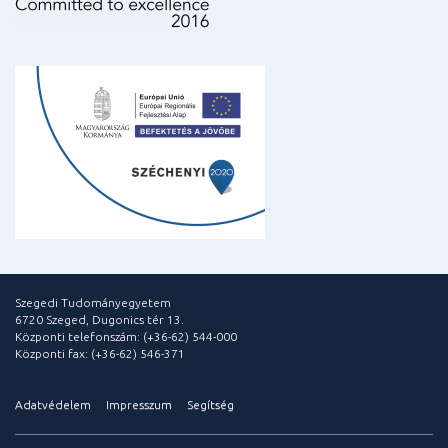
Szegedi Tudományegyetem
6720 Szeged, Dugonics tér 13.
Központi telefonszám: (+36-62) 544-000
Központi fax: (+36-62) 546-371
Adatvédelem
Impresszum
Segítség