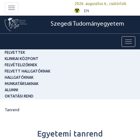
2026. augusztus 6., csütörtök
Toggle
EN
navigation
Szegedi Tudományegyetem
Toggl
navig
FELVETTEK
KLINIKAI KÖZPONT
FELVÉTELIZŐKNEK
FELVETT HALLGATÓKNAK
HALLGATÓKNAK
MUNKATÁRSAKNAK
ALUMNI
OKTATÁSI REND
Tanrend
Egyetemi tanrend