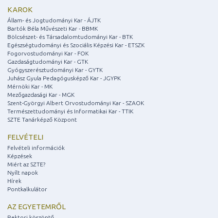
KAROK
Állam- és Jogtudományi Kar - ÁJTK
Bartók Béla Művészeti Kar - BBMK
Bölcsészet- és Társadalomtudományi Kar - BTK
Egészségtudományi és Szociális Képzési Kar - ETSZK
Fogorvostudományi Kar - FOK
Gazdaságtudományi Kar - GTK
Gyógyszerésztudományi Kar - GYTK
Juhász Gyula Pedagógusképző Kar - JGYPK
Mérnöki Kar - MK
Mezőgazdasági Kar - MGK
Szent-Györgyi Albert Orvostudományi Kar - SZAOK
Természettudományi és Informatikai Kar - TTIK
SZTE Tanárképző Központ
FELVÉTELI
Felvételi információk
Képzések
Miért az SZTE?
Nyílt napok
Hírek
Pontkalkulátor
AZ EGYETEMRŐL
Rektori köszöntő