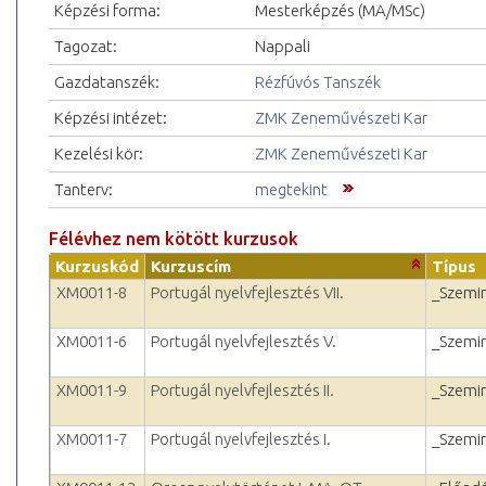
Képzési forma:
Mesterképzés (MA/MSc)
Tagozat:
Nappali
Gazdatanszék:
Rézfúvós Tanszék
Képzési intézet:
ZMK Zeneművészeti Kar
Kezelési kör:
ZMK Zeneművészeti Kar
Tanterv:
megtekint
Félévhez nem kötött kurzusok
Kurzuskód
Kurzuscím
Típus
XM0011-8
Portugál nyelvfejlesztés VII.
_Szemi
XM0011-6
Portugál nyelvfejlesztés V.
_Szemi
XM0011-9
Portugál nyelvfejlesztés II.
_Szemi
XM0011-7
Portugál nyelvfejlesztés I.
_Szemi