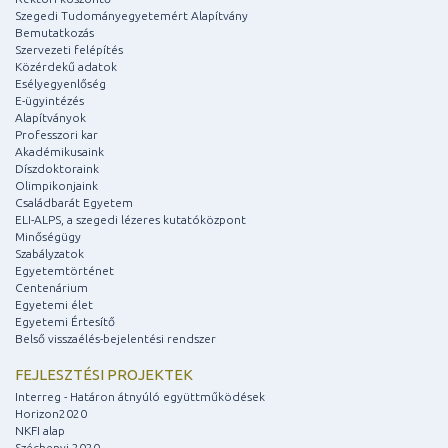
Szegedi Tudományegyetemért Alapítvány
Bemutatkozás
Szervezeti felépítés
Közérdekű adatok
Esélyegyenlőség
E-ügyintézés
Alapítványok
Professzori kar
Akadémikusaink
Díszdoktoraink
Olimpikonjaink
Családbarát Egyetem
ELI-ALPS, a szegedi lézeres kutatóközpont
Minőségügy
Szabályzatok
Egyetemtörténet
Centenárium
Egyetemi élet
Egyetemi Értesítő
Belső visszaélés-bejelentési rendszer
FEJLESZTÉSI PROJEKTEK
Interreg - Határon átnyúló együttműködések
Horizon2020
NKFI alap
Széchenyi 2020