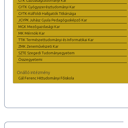
GTK Gazdaságtudományi Kar
GYTK Gyógyszerésztudományi Kar
GYTK-Külföldi Hallgatók Titkársága
JGYPK Juhász Gyula Pedagógusképző Kar
MGK Mezőgazdasági Kar
MK Mérnöki Kar
TTIK Természettudományi és Informatikai Kar
ZMK Zeneművészeti Kar
SZTE Szegedi Tudományegyetem
Összegyetemi
Önálló intézmény
Gál Ferenc Hittudományi Főiskola