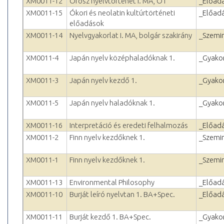
XM0011-12
Orosz nyelvtörténet I. MA, OT
_Előad
XM0011-15
Ókori és neolatin kultúrtörténeti
_Előad
előadások
XM0011-14
Nyelvgyakorlat I. MA, bolgár szakirány
_Szemi
XM0011-4
Japán nyelv középhaladóknak 1.
_Gyakor
XM0011-3
Japán nyelv kezdő 1.
_Gyakor
XM0011-5
Japán nyelv haladóknak 1.
_Gyakor
XM0011-16
Interpretáció és eredeti felhalmozás
_Előad
XM0011-2
Finn nyelv kezdőknek 1.
_Szemi
XM0011-1
Finn nyelv kezdőknek 1.
_Szemi
XM0011-13
Environmental Philosophy
_Előad
XM0011-10
Burját leíró nyelvtan 1. BA+Spec.
_Előad
XM0011-11
Burját kezdő 1. BA+Spec.
_Gyakor