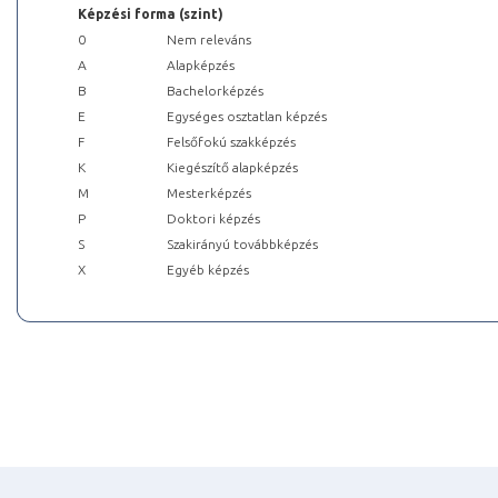
Képzési forma (szint)
0
Nem releváns
A
Alapképzés
B
Bachelorképzés
E
Egységes osztatlan képzés
F
Felsőfokú szakképzés
K
Kiegészítő alapképzés
M
Mesterképzés
P
Doktori képzés
S
Szakirányú továbbképzés
X
Egyéb képzés