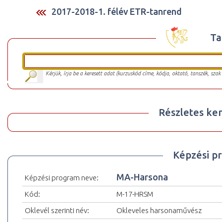
2017-2018-1. félév ETR-tanrend
Ta
Kérjük, írja be a keresett adat (kurzuskód címe, kódja, oktató, tanszék, szak
Részletes ker
Képzési p
MA-Harsona
Képzési program neve:
Kód:
M-17-HRSM
Oklevél szerinti név:
Okleveles harsonaművész