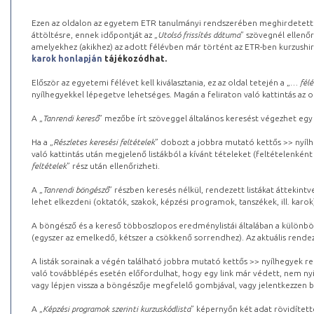
Ezen az oldalon az egyetem ETR tanulmányi rendszerében meghirdetett k
áttöltésre, ennek időpontját az „
Utolsó frissítés dátuma
” szövegnél ellenőr
amelyekhez (akikhez) az adott félévben már történt az ETR-ben kurzushi
karok honlapján
tájékozódhat.
Először az egyetemi félévet kell kiválasztania, ez az oldal tetején a „
… félé
nyílhegyekkel lépegetve lehetséges. Magán a feliraton való kattintás az old
A „
Tanrendi kereső
” mezőbe írt szöveggel általános keresést végezhet egy
Ha a „
Részletes keresési feltételek
” dobozt a jobbra mutató kettős >> nyílh
való kattintás után megjelenő listákból a kívánt tételeket (feltételenként
feltételek
” rész után ellenőrizheti.
A „
Tanrendi böngésző
” részben keresés nélkül, rendezett listákat áttekin
lehet elkezdeni (oktatók, szakok, képzési programok, tanszékek, ill. karok
A böngésző és a kereső többoszlopos eredménylistái általában a különböz
(egyszer az emelkedő, kétszer a csökkenő sorrendhez). Az aktuális rendez
A listák sorainak a végén található jobbra mutató kettős >> nyílhegyek r
való továbblépés esetén előfordulhat, hogy egy link már védett, nem nyi
vagy lépjen vissza a böngészője megfelelő gombjával, vagy jelentkezzen be
A „
Képzési programok szerinti kurzuskódlista
” képernyőn két adat rövidített