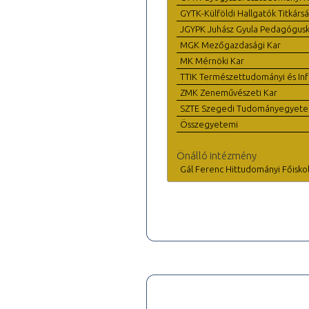
GYTK-Külföldi Hallgatók Titkárs
JGYPK Juhász Gyula Pedagógus
MGK Mezőgazdasági Kar
MK Mérnöki Kar
TTIK Természettudományi és Inf
ZMK Zeneművészeti Kar
SZTE Szegedi Tudományegyet
Összegyetemi
Önálló intézmény
Gál Ferenc Hittudományi Főisko