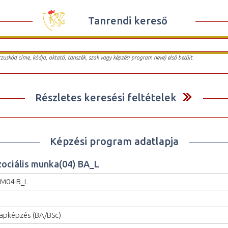
Tanrendi kereső
urzuskód címe, kódja, oktató, tanszék, szak vagy képzési program neve) első betűit.
Részletes keresési feltételek
Képzési program adatlapja
zociális munka(04) BA_L
M04-B_L
apképzés (BA/BSc)