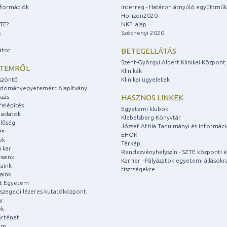
információk
Interreg - Határon átnyúló együttmű
Horizon2020
ZTE?
NKFI alap
k
Széchenyi 2020
átor
BETEGELLÁTÁS
Szent-Györgyi Albert Klinikai Központ
ETEMRŐL
Klinikák
szöntő
Klinikai ügyeletek
udományegyetemért Alapítvány
zás
HASZNOS LINKEK
felépítés
Egyetemi klubok
 adatok
Klebelsberg Könyvtár
lőség
József Attila Tanulmányi és Informác
és
EHÖK
ok
Térkép
 kar
Rendezvényhelyszín - SZTE központi é
saink
Karrier - Pályázatok egyetemi állásokr
aink
tisztségekre
aink
át Egyetem
a szegedi lézeres kutatóközpont
y
ok
rténet
um