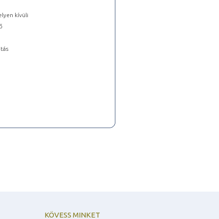
lyen kívüli
ő
tás
KÖVESS MINKET