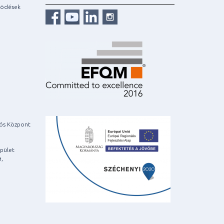
ködések
iós Központ
pület
a,