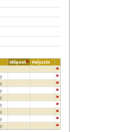
Időpont
Helyszín
gy
gy
gy
gy
gy
gy
gy
gy