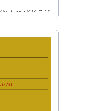
ó frissítés dátuma: 2017.04.07. 12:52
k
(573)