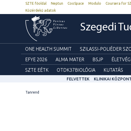
SZTE főoldal
Neptun
CooSpace
Modulo
Coursera for S
Közérdekű adatok
Szegedi T
ONE HEALTH SUMMIT
SZILASSI-POLIÉDER S
EFYE 2026
ALMA MATER
BSJP
ÉLETVÉG
SZTE EÉTK
OTDK37BIOLÓGIA
KUTATÁS
FELVETTEK
KLINIKAI KÖZPON
Tanrend