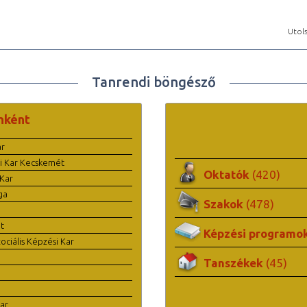
Utols
Tanrendi böngésző
nként
ar
i Kar Kecskemét
Oktatók
(420)
Kar
ga
Szakok
(478)
t
Képzési programo
ciális Képzési Kar
Tanszékek
(45)
ar