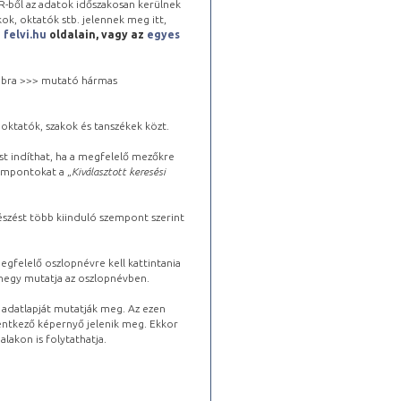
-ből az adatok időszakosan kerülnek
kok, oktatók stb. jelennek meg itt,
a
felvi.hu
oldalain, vagy az
egyes
 jobbra >>> mutató hármas
oktatók, szakok és tanszékek közt.
st indíthat, ha a megfelelő mezőkre
zempontokat a „
Kiválasztott keresési
észést több kiinduló szempont szerint
gfelelő oszlopnévre kell kattintania
lhegy mutatja az oszlopnévben.
s adatlapját mutatják meg. Az ezen
lentkező képernyő jelenik meg. Ekkor
lakon is folytathatja.