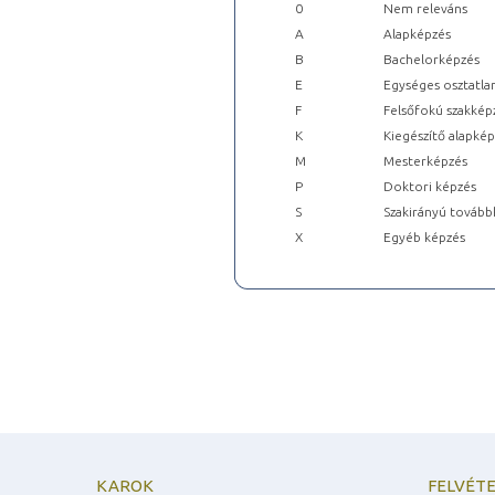
0
Nem releváns
A
Alapképzés
B
Bachelorképzés
E
Egységes osztatla
F
Felsőfokú szakkép
K
Kiegészítő alapké
M
Mesterképzés
P
Doktori képzés
S
Szakirányú tovább
X
Egyéb képzés
KAROK
FELVÉTE