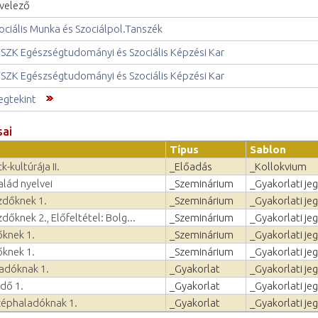
velező
ociális Munka és Szociálpol.Tanszék
SZK Egészségtudományi és Szociális Képzési Kar
SZK Egészségtudományi és Szociális Képzési Kar
gtekint
sai
Típus
Sablon
-kultúrája II.
_Előadás
_Kollokvium
alád nyelvei
_Szeminárium
_Gyakorlati je
zdőknek 1.
_Szeminárium
_Gyakorlati je
dőknek 2., Előfeltétel: Bolg...
_Szeminárium
_Gyakorlati je
őknek 1.
_Szeminárium
_Gyakorlati je
őknek 1.
_Szeminárium
_Gyakorlati je
ladóknak 1.
_Gyakorlat
_Gyakorlati je
dő 1.
_Gyakorlat
_Gyakorlati je
zéphaladóknak 1.
_Gyakorlat
_Gyakorlati je