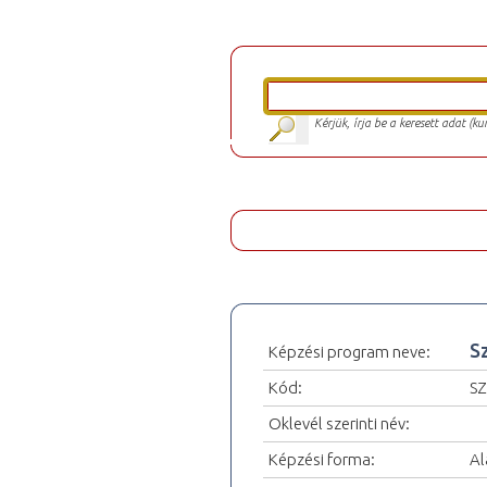
Kérjük, írja be a keresett adat (k
S
Képzési program neve:
Kód:
SZ
Oklevél szerinti név:
Képzési forma:
Al