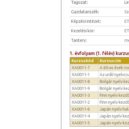
Tagozat:
Le
Gazdatanszék:
Sz
Képzési intézet:
ET
Kezelési kör:
ET
Tanterv:
me
1. évfolyam (1. félév) kurzu
Kurzuskód
Kurzuscím
XA0011-7
A 60-as évek rock
XA0011-1
Az uráli nyelvcs
XA0011-8
Bolgár nyelv ke
XA0011-9
Bolgár nyelv kez
XA0011-3
Finn nyelv kezd
XA0011-2
Finn nyelv kezd
XA0011-6
Japán nyelv ha
XA0011-4
Japán nyelv kez
XA0011-5
Japán nyelv kö