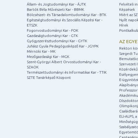
Állam- és Jogtudományi Kar - ÁJTK
Felvételi 
Bartók Béla Művészeti Kar - BBMK
Képzések
Bölcsészet- és Társadalomtudományi Kar - BTK
Miért az S
Egészségtudományi és Szociális Képzési Kar -
Nyílt napo
ETSZK
Hírek
Fogorvostudományi Kar - FOK
Pontkalkul
Gazdaságtudományi Kar - GTK
Gyógyszerésztudományi Kar - GYTK
AZ EGY
Juhász Gyula Pedagógusképző Kar - JGYPK
Rektori kö
Mérnöki Kar - MK
Szegedi T
Mezőgazdasági Kar - MGK
Bemutatko
Szent-Györgyi Albert Orvostudományi Kar -
Szervezeti 
SZAOK
Közérdekű
Természettudományi és Informatikai Kar - TTIK
Esélyegyen
SZTE Tanárképző Központ
E-ügyintéz
Alapítvány
Professzori
Akadémiku
Díszdoktor
Olimpikonj
Családbar
ELI-ALPS, 
Minőségüg
Szabályzat
Egyetemtö
Centenári