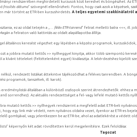
lmányi rendszerében meghirdetett kurzusok közt kereshet és böngészhet. Az ETR
ó frissítés dátuma
” szövegnél ellenőrizheti. Fontos, hogy csak azok a képzések, sza
ben már történt az ETR-ben kurzushirdetés.
A teljes egyetemi szakkínálatról 
sztania, ez az oldal tetején a „
… félév ETR-tanrend
” felirat melletti balra <<<, ill.
gán a feliraton való kattintás az oldalt alapállapotba állítja.
gel általános keresést végezhet egy lépésben a képzési programok, kurzuskódok, 
ozt a jobbra mutató kettős >> nyílheggyel kinyitja, akkor több szempontú keresé
l a kívánt tételeket (feltételenként egyet) kiválasztja. A lekérdezéshez kijelölt s
 nélkül, rendezett listákat áttekintve tájékozódhat a féléves tanrendben. A böng
ési programok, tanszékek, ill. karok).
eredménylistái általában a különböző oszlopok szerint átrendezhetők: ehhez a me
kenő sorrendhez). Az aktuális rendezettséget a fel- vagy lefelé mutató kettős nyí
obbra mutató kettős >> nyílhegyek rendszerint a megfelelő adat ETR-beli nyilváno
, hogy egy link már védett, nem nyilvános oldalra vezet, ilyenkor az ETR-es beje
lelő gombjával, vagy jelentkezzen be az ETR-be, ahol az adatlekérést a védett olda
lista
” képernyőn két adat rövidítetten kerül megjelenítésre. Ezek feloldása:
Tagozat