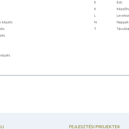
E
Esti
K
Képzőhe
L
Levelez
n képzés
N
Nappali
zés
T
Távokta
pzés
képzés
LI
FEJLESZTÉSI PROJEKTEK