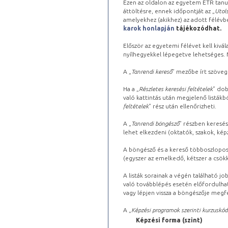
Ezen az oldalon az egyetem ETR tanu
áttöltésre, ennek időpontját az „
Utols
amelyekhez (akikhez) az adott félév
karok honlapján
tájékozódhat.
Először az egyetemi félévet kell kivála
nyílhegyekkel lépegetve lehetséges. Ma
A „
Tanrendi kereső
” mezőbe írt szöveg
Ha a „
Részletes keresési feltételek
” dob
való kattintás után megjelenő listákbó
feltételek
” rész után ellenőrizheti.
A „
Tanrendi böngésző
” részben keresés
lehet elkezdeni (oktatók, szakok, képz
A böngésző és a kereső többoszlopos 
(egyszer az emelkedő, kétszer a csök
A listák sorainak a végén található j
való továbblépés esetén előfordulhat
vagy lépjen vissza a böngészője megfe
A „
Képzési programok szerinti kurzuskód
Képzési forma (szint)