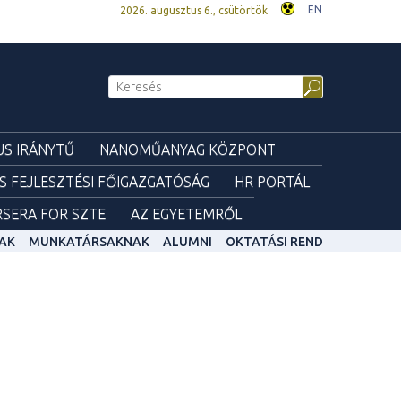
EN
2026. augusztus 6., csütörtök
S IRÁNYTŰ
NANOMŰANYAG KÖZPONT
ÉS FEJLESZTÉSI FŐIGAZGATÓSÁG
HR PORTÁL
SERA FOR SZTE
AZ EGYETEMRŐL
AK
MUNKATÁRSAKNAK
ALUMNI
OKTATÁSI REND