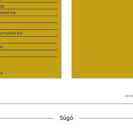
ága
képző Kar
ormatikai Kar
em
la
Utols
Súgó