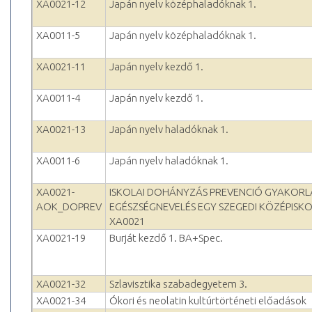
XA0021-12
Japán nyelv középhaladóknak 1.
XA0011-5
Japán nyelv középhaladóknak 1.
XA0021-11
Japán nyelv kezdő 1.
XA0011-4
Japán nyelv kezdő 1.
XA0021-13
Japán nyelv haladóknak 1.
XA0011-6
Japán nyelv haladóknak 1.
XA0021-
ISKOLAI DOHÁNYZÁS PREVENCIÓ GYAKORL
AOK_DOPREV
EGÉSZSÉGNEVELÉS EGY SZEGEDI KÖZÉPISK
XA0021
XA0021-19
Burját kezdő 1. BA+Spec.
XA0021-32
Szlavisztika szabadegyetem 3.
XA0021-34
Ókori és neolatin kultúrtörténeti előadások