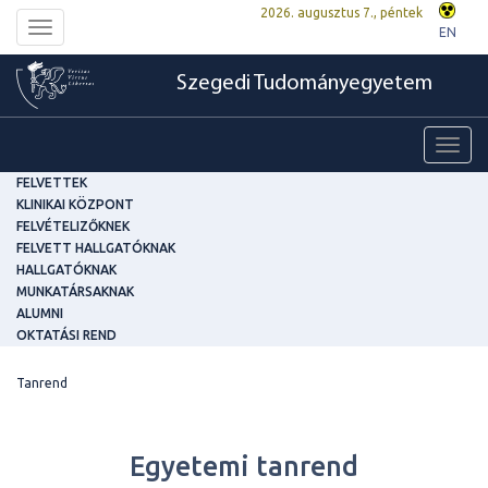
2026. augusztus 7., péntek
Toggle
EN
navigation
Szegedi Tudományegyetem
Toggl
navig
FELVETTEK
KLINIKAI KÖZPONT
FELVÉTELIZŐKNEK
FELVETT HALLGATÓKNAK
HALLGATÓKNAK
MUNKATÁRSAKNAK
ALUMNI
OKTATÁSI REND
Tanrend
Egyetemi tanrend