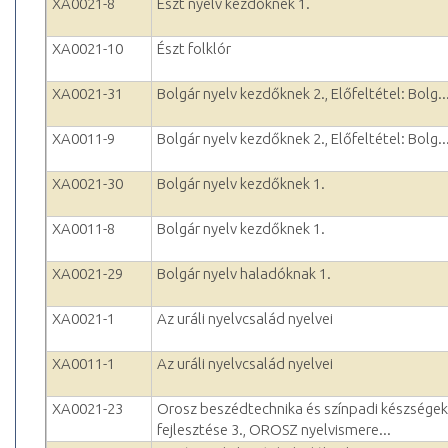
XA0021-8
Észt nyelv kezdőknek 1.
XA0021-10
Észt folklór
XA0021-31
Bolgár nyelv kezdőknek 2., Előfeltétel: Bolg..
XA0011-9
Bolgár nyelv kezdőknek 2., Előfeltétel: Bolg..
XA0021-30
Bolgár nyelv kezdőknek 1.
XA0011-8
Bolgár nyelv kezdőknek 1.
XA0021-29
Bolgár nyelv haladóknak 1.
XA0021-1
Az uráli nyelvcsalád nyelvei
XA0011-1
Az uráli nyelvcsalád nyelvei
XA0021-23
Orosz beszédtechnika és színpadi készségek
fejlesztése 3., OROSZ nyelvismere...