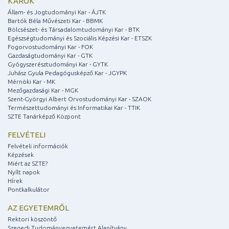
KAROK
Állam- és Jogtudományi Kar - ÁJTK
Bartók Béla Művészeti Kar - BBMK
Bölcsészet- és Társadalomtudományi Kar - BTK
Egészségtudományi és Szociális Képzési Kar - ETSZK
Fogorvostudományi Kar - FOK
Gazdaságtudományi Kar - GTK
Gyógyszerésztudományi Kar - GYTK
Juhász Gyula Pedagógusképző Kar - JGYPK
Mérnöki Kar - MK
Mezőgazdasági Kar - MGK
Szent-Györgyi Albert Orvostudományi Kar - SZAOK
Természettudományi és Informatikai Kar - TTIK
SZTE Tanárképző Központ
FELVÉTELI
Felvételi információk
Képzések
Miért az SZTE?
Nyílt napok
Hírek
Pontkalkulátor
AZ EGYETEMRŐL
Rektori köszöntő
Szegedi Tudományegyetemért Alapítvány