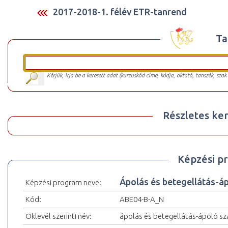
2017-2018-1. félév ETR-tanrend
Ta
Kérjük, írja be a keresett adat (kurzuskód címe, kódja, oktató, tanszék, szak
Részletes ker
Képzési p
Ápolás és betegellátás-á
Képzési program neve:
Kód:
ABE04-B-A_N
Oklevél szerinti név:
ápolás és betegellátás-ápoló sz