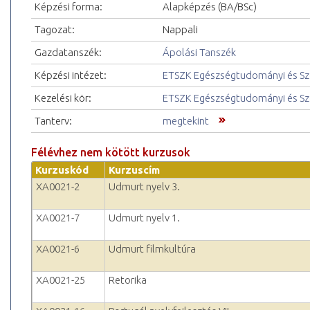
Képzési forma:
Alapképzés (BA/BSc)
Tagozat:
Nappali
Gazdatanszék:
Ápolási Tanszék
Képzési intézet:
ETSZK Egészségtudományi és Szo
Kezelési kör:
ETSZK Egészségtudományi és Szo
Tanterv:
megtekint
Félévhez nem kötött kurzusok
Kurzuskód
Kurzuscím
XA0021-2
Udmurt nyelv 3.
XA0021-7
Udmurt nyelv 1.
XA0021-6
Udmurt filmkultúra
XA0021-25
Retorika