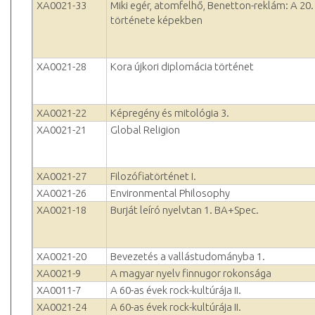
XA0021-33
Miki egér, atomfelhő, Benetton-reklám: A 20
története képekben
XA0021-28
Kora újkori diplomácia történet
XA0021-22
Képregény és mitológia 3.
XA0021-21
Global Religion
XA0021-27
Filozófiatörténet I.
XA0021-26
Environmental Philosophy
XA0021-18
Burját leíró nyelvtan 1. BA+Spec.
XA0021-20
Bevezetés a vallástudományba 1.
XA0021-9
A magyar nyelv finnugor rokonsága
XA0011-7
A 60-as évek rock-kultúrája II.
XA0021-24
A 60-as évek rock-kultúrája II.