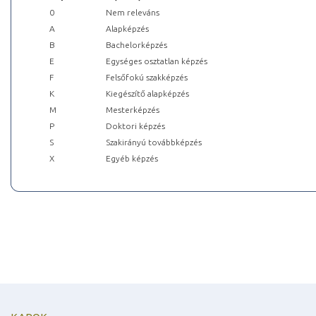
0
Nem releváns
A
Alapképzés
B
Bachelorképzés
E
Egységes osztatlan képzés
F
Felsőfokú szakképzés
K
Kiegészítő alapképzés
M
Mesterképzés
P
Doktori képzés
S
Szakirányú továbbképzés
X
Egyéb képzés