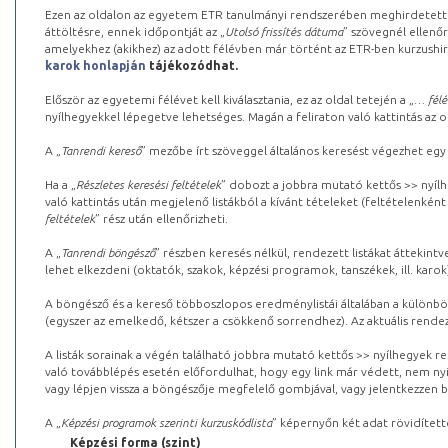
Ezen az oldalon az egyetem ETR tanulmányi rendszerében meghirdetett k
áttöltésre, ennek időpontját az „
Utolsó frissítés dátuma
” szövegnél ellenőr
amelyekhez (akikhez) az adott félévben már történt az ETR-ben kurzushi
karok honlapján
tájékozódhat.
Először az egyetemi félévet kell kiválasztania, ez az oldal tetején a „
… félé
nyílhegyekkel lépegetve lehetséges. Magán a feliraton való kattintás az old
A „
Tanrendi kereső
” mezőbe írt szöveggel általános keresést végezhet egy
Ha a „
Részletes keresési feltételek
” dobozt a jobbra mutató kettős >> nyílh
való kattintás után megjelenő listákból a kívánt tételeket (feltételenként
feltételek
” rész után ellenőrizheti.
A „
Tanrendi böngésző
” részben keresés nélkül, rendezett listákat áttekin
lehet elkezdeni (oktatók, szakok, képzési programok, tanszékek, ill. karok
A böngésző és a kereső többoszlopos eredménylistái általában a különböz
(egyszer az emelkedő, kétszer a csökkenő sorrendhez). Az aktuális rendez
A listák sorainak a végén található jobbra mutató kettős >> nyílhegyek r
való továbblépés esetén előfordulhat, hogy egy link már védett, nem nyi
vagy lépjen vissza a böngészője megfelelő gombjával, vagy jelentkezzen be
A „
Képzési programok szerinti kurzuskódlista
” képernyőn két adat rövidített
Képzési forma (szint)