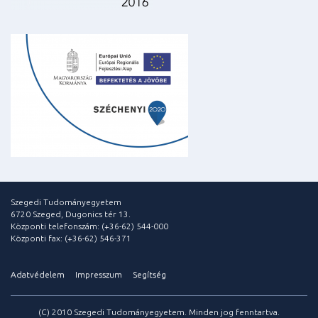
Szegedi Tudományegyetem
6720 Szeged, Dugonics tér 13.
Központi telefonszám: (+36-62) 544-000
Központi fax: (+36-62) 546-371
Adatvédelem
Impresszum
Segítség
(C) 2010 Szegedi Tudományegyetem. Minden jog fenntartva.