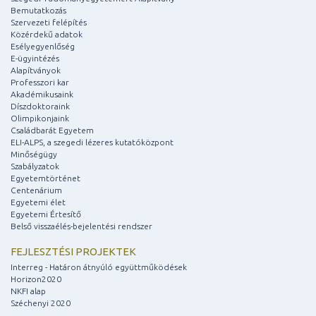
Bemutatkozás
Szervezeti felépítés
Közérdekű adatok
Esélyegyenlőség
E-ügyintézés
Alapítványok
Professzori kar
Akadémikusaink
Díszdoktoraink
Olimpikonjaink
Családbarát Egyetem
ELI-ALPS, a szegedi lézeres kutatóközpont
Minőségügy
Szabályzatok
Egyetemtörténet
Centenárium
Egyetemi élet
Egyetemi Értesítő
Belső visszaélés-bejelentési rendszer
FEJLESZTÉSI PROJEKTEK
Interreg - Határon átnyúló együttműködések
Horizon2020
NKFI alap
Széchenyi 2020