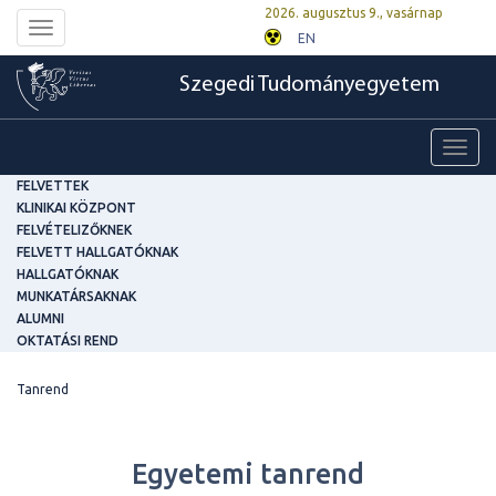
2026. augusztus 9., vasárnap
Toggle
EN
navigation
Szegedi Tudományegyetem
Toggl
navig
FELVETTEK
KLINIKAI KÖZPONT
FELVÉTELIZŐKNEK
FELVETT HALLGATÓKNAK
HALLGATÓKNAK
MUNKATÁRSAKNAK
ALUMNI
OKTATÁSI REND
Tanrend
Egyetemi tanrend