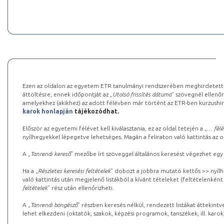
Ezen az oldalon az egyetem ETR tanulmányi rendszerében meghirdetett k
áttöltésre, ennek időpontját az „
Utolsó frissítés dátuma
” szövegnél ellenőr
amelyekhez (akikhez) az adott félévben már történt az ETR-ben kurzushi
karok honlapján
tájékozódhat.
Először az egyetemi félévet kell kiválasztania, ez az oldal tetején a „
… félé
nyílhegyekkel lépegetve lehetséges. Magán a feliraton való kattintás az old
A „
Tanrendi kereső
” mezőbe írt szöveggel általános keresést végezhet egy
Ha a „
Részletes keresési feltételek
” dobozt a jobbra mutató kettős >> nyílh
való kattintás után megjelenő listákból a kívánt tételeket (feltételenként
feltételek
” rész után ellenőrizheti.
A „
Tanrendi böngésző
” részben keresés nélkül, rendezett listákat áttekin
lehet elkezdeni (oktatók, szakok, képzési programok, tanszékek, ill. karok