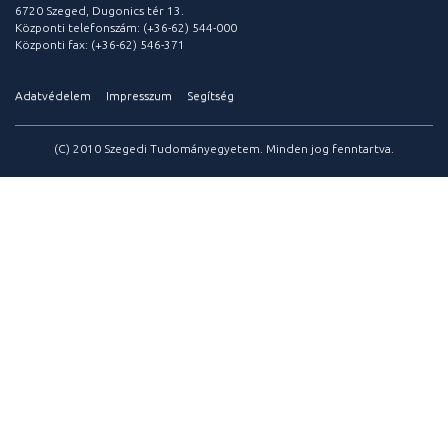
6720 Szeged, Dugonics tér 13.
Központi telefonszám: (+36-62) 544-000
Központi fax: (+36-62) 546-371
Adatvédelem
Impresszum
Segítség
(C) 2010 Szegedi Tudományegyetem. Minden jog fenntartva.