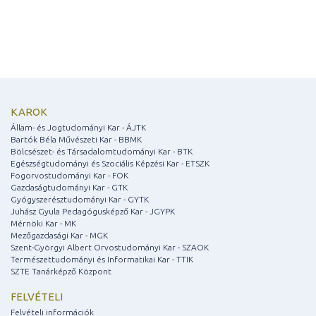
KAROK
Állam- és Jogtudományi Kar - ÁJTK
Bartók Béla Művészeti Kar - BBMK
Bölcsészet- és Társadalomtudományi Kar - BTK
Egészségtudományi és Szociális Képzési Kar - ETSZK
Fogorvostudományi Kar - FOK
Gazdaságtudományi Kar - GTK
Gyógyszerésztudományi Kar - GYTK
Juhász Gyula Pedagógusképző Kar - JGYPK
Mérnöki Kar - MK
Mezőgazdasági Kar - MGK
Szent-Györgyi Albert Orvostudományi Kar - SZAOK
Természettudományi és Informatikai Kar - TTIK
SZTE Tanárképző Központ
FELVÉTELI
Felvételi információk