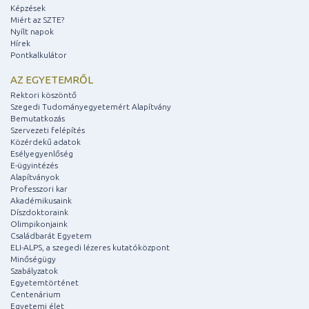
Képzések
Miért az SZTE?
Nyílt napok
Hírek
Pontkalkulátor
AZ EGYETEMRŐL
Rektori köszöntő
Szegedi Tudományegyetemért Alapítvány
Bemutatkozás
Szervezeti felépítés
Közérdekű adatok
Esélyegyenlőség
E-ügyintézés
Alapítványok
Professzori kar
Akadémikusaink
Díszdoktoraink
Olimpikonjaink
Családbarát Egyetem
ELI-ALPS, a szegedi lézeres kutatóközpont
Minőségügy
Szabályzatok
Egyetemtörténet
Centenárium
Egyetemi élet