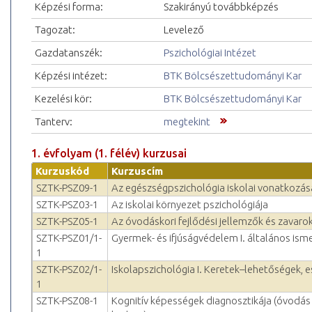
Képzési forma:
Szakirányú továbbképzés
Tagozat:
Levelező
Gazdatanszék:
Pszichológiai Intézet
Képzési intézet:
BTK Bölcsészettudományi Kar
Kezelési kör:
BTK Bölcsészettudományi Kar
Tanterv:
megtekint
1. évfolyam (1. félév) kurzusai
Kurzuskód
Kurzuscím
SZTK-PSZ09-1
Az egészségpszichológia iskolai vonatkozás
SZTK-PSZ03-1
Az iskolai környezet pszichológiája
SZTK-PSZ05-1
Az óvodáskori fejlődési jellemzők és zavaro
SZTK-PSZ01/1-
Gyermek- és ifjúságvédelem I. általános ism
1
SZTK-PSZ02/1-
Iskolapszichológia I. Keretek–lehetőségek, 
1
SZTK-PSZ08-1
Kognitív képességek diagnosztikája (óvodás 