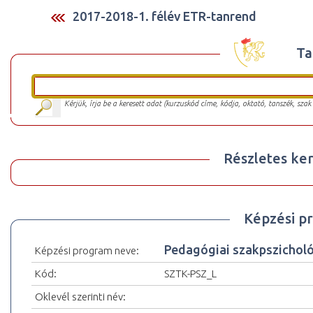
2017-2018-1. félév ETR-tanrend
Ta
Kérjük, írja be a keresett adat (kurzuskód címe, kódja, oktató, tanszék, szak
Részletes ker
Képzési p
Pedagógiai szakpszicholó
Képzési program neve:
Kód:
SZTK-PSZ_L
Oklevél szerinti név: