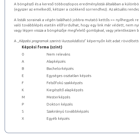
A böngésző és a kereső többoszlopos eredménylistái általában a különböz
(egyszer az emelkedő, kétszer a csökkenő sorrendhez). Az aktuális rendez
A listák sorainak a végén található jobbra mutató kettős >> nyílhegyek r
való továbblépés esetén előfordulhat, hogy egy link már védett, nem nyi
vagy lépjen vissza a böngészője megfelelő gombjával, vagy jelentkezzen be
A „
Képzési programok szerinti kurzuskódlista
” képernyőn két adat rövidített
Képzési forma (szint)
0
Nem releváns
A
Alapképzés
B
Bachelorképzés
E
Egységes osztatlan képzés
F
Felsőfokú szakképzés
K
Kiegészítő alapképzés
M
Mesterképzés
P
Doktori képzés
S
Szakirányú továbbképzés
X
Egyéb képzés