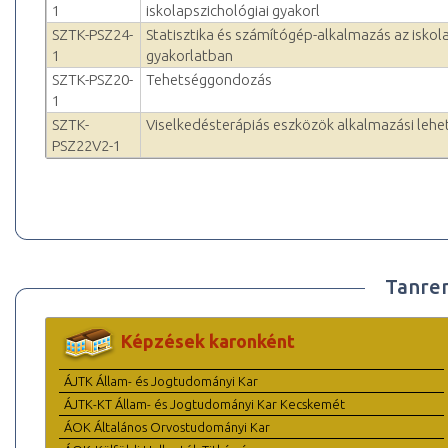
1
iskolapszichológiai gyakorl
SZTK-PSZ24-
Statisztika és számítógép-alkalmazás az iskol
1
gyakorlatban
SZTK-PSZ20-
Tehetséggondozás
1
SZTK-
Viselkedésterápiás eszközök alkalmazási lehe
PSZ22V2-1
Tanre
Képzések karonként
ÁJTK Állam- és Jogtudományi Kar
ÁJTK-KT Állam- és Jogtudományi Kar Kecskemét
ÁOK Általános Orvostudományi Kar