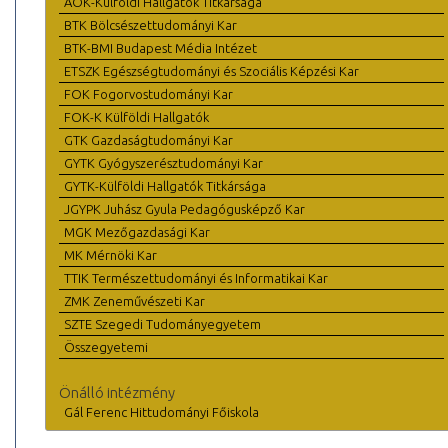
ÁOK-Külföldi Hallgatók Titkársága
BTK Bölcsészettudományi Kar
BTK-BMI Budapest Média Intézet
ETSZK Egészségtudományi és Szociális Képzési Kar
FOK Fogorvostudományi Kar
FOK-K Külföldi Hallgatók
GTK Gazdaságtudományi Kar
GYTK Gyógyszerésztudományi Kar
GYTK-Külföldi Hallgatók Titkársága
JGYPK Juhász Gyula Pedagógusképző Kar
MGK Mezőgazdasági Kar
MK Mérnöki Kar
TTIK Természettudományi és Informatikai Kar
ZMK Zeneművészeti Kar
SZTE Szegedi Tudományegyetem
Összegyetemi
Önálló intézmény
Gál Ferenc Hittudományi Főiskola