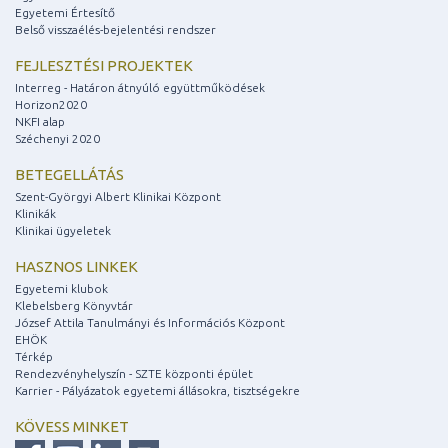
Egyetemi Értesítő
Belső visszaélés-bejelentési rendszer
FEJLESZTÉSI PROJEKTEK
Interreg - Határon átnyúló együttműködések
Horizon2020
NKFI alap
Széchenyi 2020
BETEGELLÁTÁS
Szent-Györgyi Albert Klinikai Központ
Klinikák
Klinikai ügyeletek
HASZNOS LINKEK
Egyetemi klubok
Klebelsberg Könyvtár
József Attila Tanulmányi és Információs Központ
EHÖK
Térkép
Rendezvényhelyszín - SZTE központi épület
Karrier - Pályázatok egyetemi állásokra, tisztségekre
KÖVESS MINKET