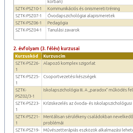
korban)
SZTK-PSZ10-1
Kommunikációs és önismereti tréning
SZTK-PSZ07-1
Óvodapszichológiai alapismeretek
SZTK-PSZ06-1
Pedagógia
SZTK-PSZ04-1
Tanulási zavarok
2. évfolyam (3. félév) kurzusai
Kurzuskód
Kurzuscím
SZTK-PSZ26-
Alapozó komplex szigorlat
1
SZTK-PSZ25-
Csoportvezetési készségek
1
SZTK-
Iskolapszichológia III. A „paradox” működés fel
PSZ02/3-1
SZTK-PSZ23-
Kríziskezelés az óvoda- és iskolapszichológu
1
SZTK-PSZ21-
Mentálisan sérülékeny családokban nevelkedő
1
problémái
SZTK-PSZ19-
Művészetterápiás eszközök alkalmazási lehet