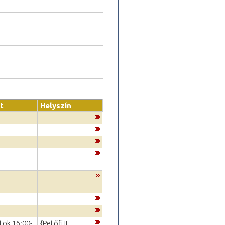
t
Helyszín
tök 16:00-
{Petőfi II.