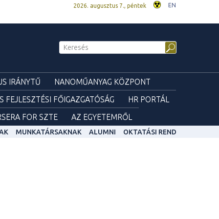
EN
2026. augusztus 7., péntek
S IRÁNYTŰ
NANOMŰANYAG KÖZPONT
ÉS FEJLESZTÉSI FŐIGAZGATÓSÁG
HR PORTÁL
SERA FOR SZTE
AZ EGYETEMRŐL
AK
MUNKATÁRSAKNAK
ALUMNI
OKTATÁSI REND