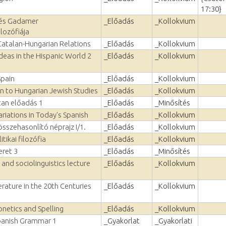
17:30}
 és Gadamer
_Előadás
_Kollokvium
lozófiája
 Catalan-Hungarian Relations
_Előadás
_Kollokvium
Ideas in the Hispanic World 2
_Előadás
_Kollokvium
Spain
_Előadás
_Kollokvium
on to Hungarian Jewish Studies
_Előadás
_Kollokvium
tan előadás 1
_Előadás
_Minősítés
variations in Today's Spanish
_Előadás
_Kollokvium
sszehasonlító néprajz I/1.
_Előadás
_Kollokvium
tikai filozófia
_Előadás
_Kollokvium
ret 3
_Előadás
_Minősítés
and sociolinguistics lecture
_Előadás
_Kollokvium
erature in the 20th Centuries
_Előadás
_Kollokvium
netics and Spelling
_Előadás
_Kollokvium
Spanish Grammar 1
_Gyakorlat
_Gyakorlati