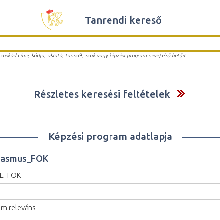
Tanrendi kereső
urzuskód címe, kódja, oktató, tanszék, szak vagy képzési program neve) első betűit.
Részletes keresési feltételek
Képzési program adatlapja
rasmus_FOK
SE_FOK
m releváns