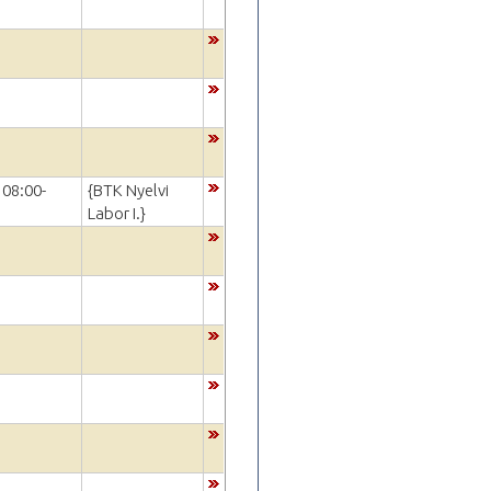
 08:00-
{BTK Nyelvi
Labor I.}