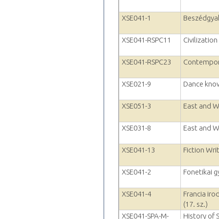
XSE041-1
Beszédgya
XSE041-RSPC11
Civilization
XSE041-RSPC23
Contempor
XSE021-9
Dance kno
XSE051-3
East and We
XSE031-8
East and We
XSE041-13
Fiction Wri
XSE041-2
Fonetikai g
XSE041-4
Francia ir
(17. sz.)
XSE041-SPA-M-
History of 