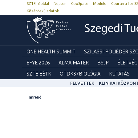
SZTE főoldal
Neptun
CooSpace
Modulo
Coursera for S
Közérdekű adatok
Szegedi T
ONE HEALTH SUMMIT
SZILASSI-POLIÉDER S
EFYE 2026
ALMA MATER
BSJP
ÉLETVÉG
SZTE EÉTK
OTDK37BIOLÓGIA
KUTATÁS
FELVETTEK
KLINIKAI KÖZPON
Tanrend