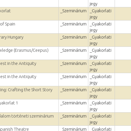
jegy
korlat
_Szeminárium
_Gyakorlati
jegy
 of Spain
_Szeminárium
_Gyakorlati
jegy
ary Hungary
_Szeminárium
_Gyakorlati
jegy
wledge (Erasmus/Ceepus)
_Szeminárium
_Gyakorlati
jegy
st in the Antiquity
_Szeminárium
_Gyakorlati
jegy
st in the Antiquity
_Szeminárium
_Gyakorlati
jegy
ting: Crafting the Short Story
_Szeminárium
_Gyakorlati
jegy
yakorlat 1
_Szeminárium
_Gyakorlati
jegy
odalom történeti szeminárium
_Szeminárium
_Gyakorlati
jegy
Spanish Theatre
_Szeminárium
_Gyakorlati