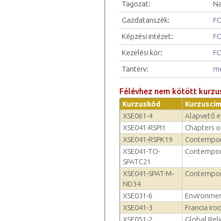
Tagozat:
Na
Gazdatanszék:
FO
Képzési intézet:
FO
Kezelési kör:
FO
Tanterv:
me
Félévhez nem kötött kurzu
Kurzuskód
Kurzuscí
XSE061-4
Alapvető e
XSE041-RSPI1
Chapters o
XSE041-RSPK19
Contempora
XSE041-TO-
Contempora
SPATC21
XSE041-SPAT-M-
Contempora
ND34
XSE031-6
Environmen
XSE041-3
Francia iro
XSE051-2
Global Reli