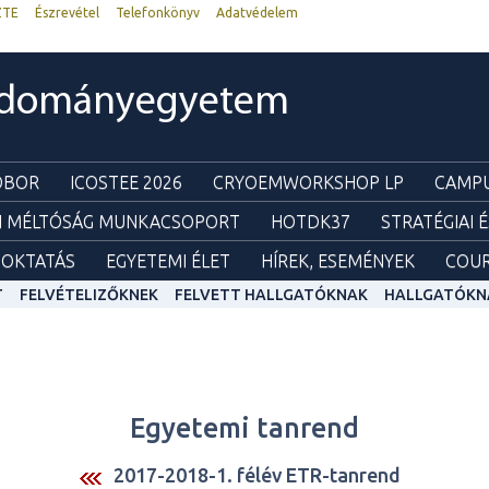
ZTE
Észrevétel
Telefonkönyv
Adatvédelem
udományegyetem
ZOBOR
ICOSTEE 2026
CRYOEMWORKSHOP LP
CAMPU
I MÉLTÓSÁG MUNKACSOPORT
HOTDK37
STRATÉGIAI 
OKTATÁS
EGYETEMI ÉLET
HÍREK, ESEMÉNYEK
COUR
T
FELVÉTELIZŐKNEK
FELVETT HALLGATÓKNAK
HALLGATÓKN
Egyetemi tanrend
2017-2018-1. félév ETR-tanrend