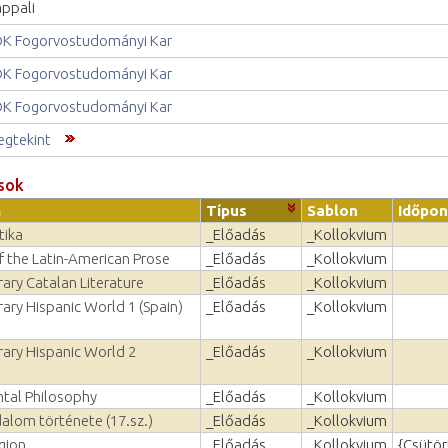
ppali
K Fogorvostudományi Kar
K Fogorvostudományi Kar
K Fogorvostudományi Kar
gtekint
sok
m
Típus
Sablon
Időpon
tika
_Előadás
_Kollokvium
f the Latin-American Prose
_Előadás
_Kollokvium
ry Catalan Literature
_Előadás
_Kollokvium
ry Hispanic World 1 (Spain)
_Előadás
_Kollokvium
ry Hispanic World 2
_Előadás
_Kollokvium
tal Philosophy
_Előadás
_Kollokvium
dalom története (17.sz.)
_Előadás
_Kollokvium
gion
_Előadás
_Kollokvium
{Csütör