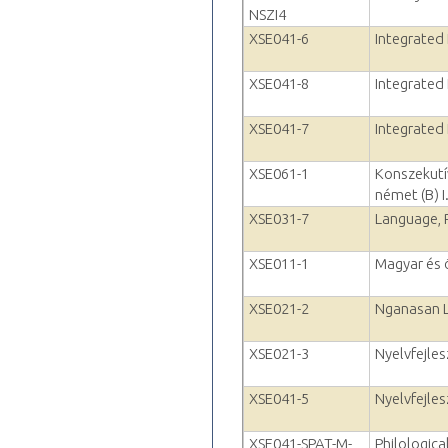
NSZI4
XSE041-6
Integrated 
XSE041-8
Integrated 
XSE041-7
Integrated 
XSE061-1
Konszekutí
német (B) I
XSE031-7
Language, 
XSE011-1
Magyar és ö
XSE021-2
Nganasan 
XSE021-3
Nyelvfejle
XSE041-5
Nyelvfejle
XSE041-SPAT-M-
Philologica