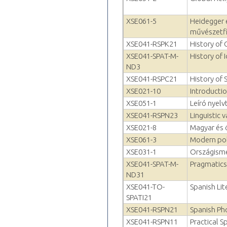
XSE061-5
Heidegger
művészetfi
XSE041-RSPK21
History of
XSE041-SPAT-M-
History of 
ND3
XSE041-RSPC21
History of 
XSE021-10
Introducti
XSE051-1
Leíró nyelv
XSE041-RSPN23
Linguistic 
XSE021-8
Magyar és ö
XSE061-3
Modern poli
XSE031-1
Országisme
XSE041-SPAT-M-
Pragmatics 
ND31
XSE041-TO-
Spanish Lit
SPATI21
XSE041-RSPN21
Spanish Pho
XSE041-RSPN11
Practical 