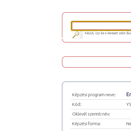
Kérjük, írja be a keresett adat (k
E
Képzési program neve:
Kód:
Y
Oklevél szerinti név:
Képzési forma:
Ne