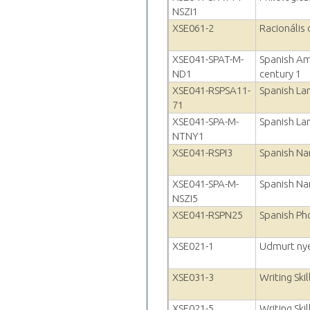
NSZI1
XSE061-2
Racionális
XSE041-SPAT-M-
Spanish Am
ND1
century 1
XSE041-RSPSA11-
Spanish La
71
XSE041-SPA-M-
Spanish La
NTNY1
XSE041-RSPI3
Spanish Nar
XSE041-SPA-M-
Spanish Nar
NSZI5
XSE041-RSPN25
Spanish Ph
XSE021-1
Udmurt nye
XSE031-3
Writing Skil
XSE021-5
Writing Skil