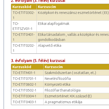
2. évfolyam (3. félév) kurzusai
Kurzuskód
Kurzuscím
TO-ETIT0302-
Középkori és reneszánsz eszmetörténet ( Et)
1
TO-
Etikai alapfogalmak
ETITSZV01-1
TO-ETIT0401-
Etika társadalom , vallás a középkor és rene
1
gondolkodásban
TO-ETIT0202-
Alapvető etika
1
3. évfolyam (5. félév) kurzusai
Kurzuskód
Kurzuscím
TO-ETITM01-1
Szakmódszertan ( osztatlan, et.)
TO-ETIT0701-1
Nevelésfilozófia
TO-ETIT0602-1
Környezeti etika
TO-ETIT0502-1
Filozófiai thanatológia
TO-ETIT0304-1
Eszmetörténet XIX.század (E)
TO-ETIT0403-1
A pragmatizmus etikája