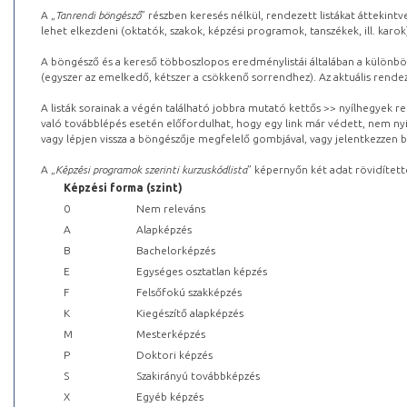
A „
Tanrendi böngésző
” részben keresés nélkül, rendezett listákat áttekin
lehet elkezdeni (oktatók, szakok, képzési programok, tanszékek, ill. karok
A böngésző és a kereső többoszlopos eredménylistái általában a különböz
(egyszer az emelkedő, kétszer a csökkenő sorrendhez). Az aktuális rendez
A listák sorainak a végén található jobbra mutató kettős >> nyílhegyek r
való továbblépés esetén előfordulhat, hogy egy link már védett, nem nyi
vagy lépjen vissza a böngészője megfelelő gombjával, vagy jelentkezzen be
A „
Képzési programok szerinti kurzuskódlista
” képernyőn két adat rövidített
Képzési forma (szint)
0
Nem releváns
A
Alapképzés
B
Bachelorképzés
E
Egységes osztatlan képzés
F
Felsőfokú szakképzés
K
Kiegészítő alapképzés
M
Mesterképzés
P
Doktori képzés
S
Szakirányú továbbképzés
X
Egyéb képzés