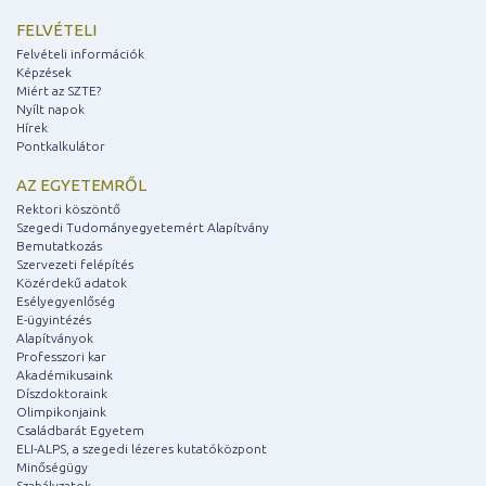
FELVÉTELI
Felvételi információk
Képzések
Miért az SZTE?
Nyílt napok
Hírek
Pontkalkulátor
AZ EGYETEMRŐL
Rektori köszöntő
Szegedi Tudományegyetemért Alapítvány
Bemutatkozás
Szervezeti felépítés
Közérdekű adatok
Esélyegyenlőség
E-ügyintézés
Alapítványok
Professzori kar
Akadémikusaink
Díszdoktoraink
Olimpikonjaink
Családbarát Egyetem
ELI-ALPS, a szegedi lézeres kutatóközpont
Minőségügy
Szabályzatok