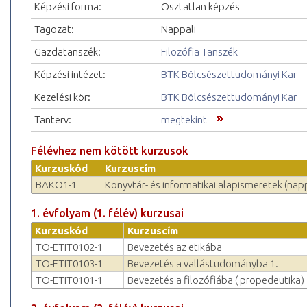
Képzési forma:
Osztatlan képzés
Tagozat:
Nappali
Gazdatanszék:
Filozófia Tanszék
Képzési intézet:
BTK Bölcsészettudományi Kar
Kezelési kör:
BTK Bölcsészettudományi Kar
Tanterv:
megtekint
Félévhez nem kötött kurzusok
Kurzuskód
Kurzuscím
BAKÖ1-1
Könyvtár- és informatikai alapismeretek (napp
1. évfolyam (1. félév) kurzusai
Kurzuskód
Kurzuscím
TO-ETIT0102-1
Bevezetés az etikába
TO-ETIT0103-1
Bevezetés a vallástudományba 1.
TO-ETIT0101-1
Bevezetés a filozófiába ( propedeutika)