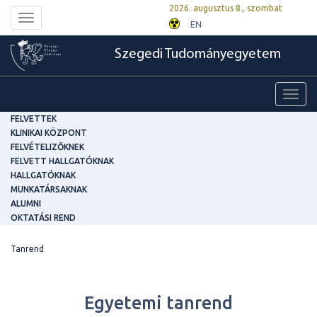
2026. augusztus 8., szombat
Toggle
EN
navigation
Szegedi Tudományegyetem
Toggl
navig
FELVETTEK
KLINIKAI KÖZPONT
FELVÉTELIZŐKNEK
FELVETT HALLGATÓKNAK
HALLGATÓKNAK
MUNKATÁRSAKNAK
ALUMNI
OKTATÁSI REND
Tanrend
Egyetemi tanrend