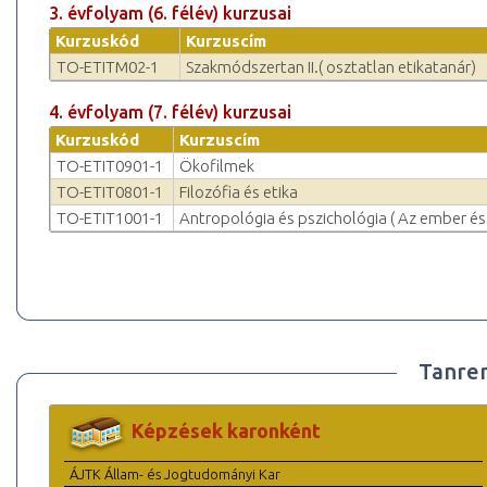
3. évfolyam (6. félév) kurzusai
Kurzuskód
Kurzuscím
TO-ETITM02-1
Szakmódszertan II.( osztatlan etikatanár)
4. évfolyam (7. félév) kurzusai
Kurzuskód
Kurzuscím
TO-ETIT0901-1
Ökofilmek
TO-ETIT0801-1
Filozófia és etika
TO-ETIT1001-1
Antropológia és pszichológia ( Az ember és 
Tanre
Képzések karonként
ÁJTK Állam- és Jogtudományi Kar