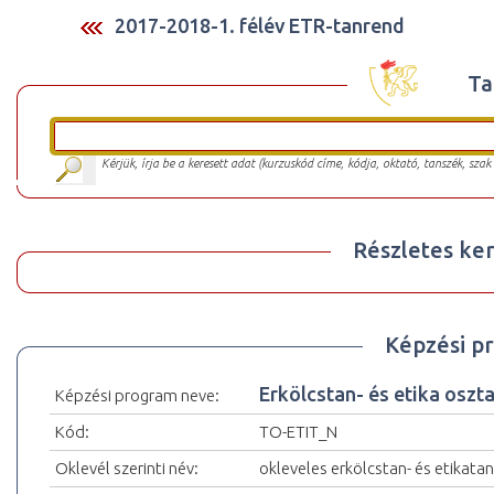
2017-2018-1. félév ETR-tanrend
Ta
Kérjük, írja be a keresett adat (kurzuskód címe, kódja, oktató, tanszék, szak
Részletes ker
Képzési p
Erkölcstan- és etika oszt
Képzési program neve:
Kód:
TO-ETIT_N
Oklevél szerinti név:
okleveles erkölcstan- és etikata