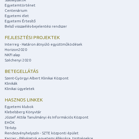
Egyetemtörténet
Centenárium
Egyetemi élet
Egyetemi Értesítő
Belső visszaélés-bejelentési rendszer
FEJLESZTÉSI PROJEKTEK
Interreg - Határon átnyúló együttműködések
Horizon2020
NKFI alap
Széchenyi 2020
BETEGELLÁTÁS
Szent-Györgyi Albert Klinikai Központ
Klinikák
Klinikai ügyeletek
HASZNOS LINKEK
Egyetemi klubok
Klebelsberg Könyvtár
József Attila Tanulmányi és Információs Központ
EHÖK
Térkép
Rendezvényhelyszín - SZTE központi épület
Karrier - Pályázatok egyetemi állásokra, tisztségekre