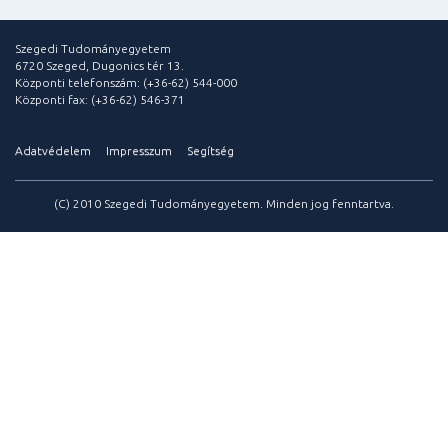
Szegedi Tudományegyetem
6720 Szeged, Dugonics tér 13.
Központi telefonszám: (+36-62) 544-000
Központi fax: (+36-62) 546-371
Adatvédelem
Impresszum
Segítség
(C) 2010 Szegedi Tudományegyetem. Minden jog fenntartva.