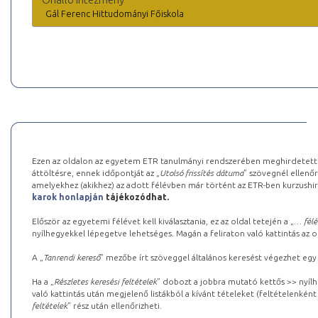
Gál Ferenc Hittudományi Főiskola
Ezen az oldalon az egyetem ETR tanulmányi rendszerében meghirdetett k
áttöltésre, ennek időpontját az „
Utolsó frissítés dátuma
” szövegnél ellenőr
amelyekhez (akikhez) az adott félévben már történt az ETR-ben kurzushi
karok honlapján
tájékozódhat.
Először az egyetemi félévet kell kiválasztania, ez az oldal tetején a „
… félé
nyílhegyekkel lépegetve lehetséges. Magán a feliraton való kattintás az old
A „
Tanrendi kereső
” mezőbe írt szöveggel általános keresést végezhet egy
Ha a „
Részletes keresési feltételek
” dobozt a jobbra mutató kettős >> nyílh
való kattintás után megjelenő listákból a kívánt tételeket (feltételenként
feltételek
” rész után ellenőrizheti.