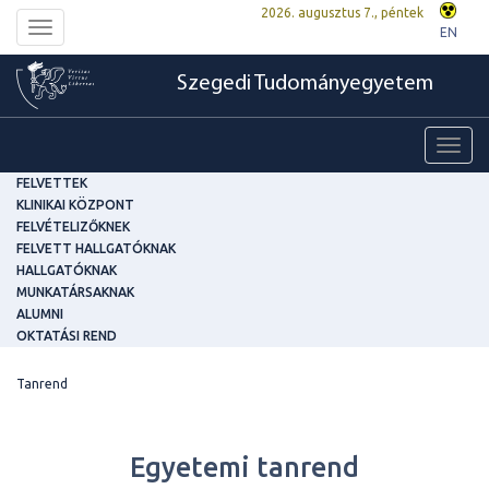
2026. augusztus 7., péntek
Toggle
EN
navigation
Szegedi Tudományegyetem
Toggl
navig
FELVETTEK
KLINIKAI KÖZPONT
FELVÉTELIZŐKNEK
FELVETT HALLGATÓKNAK
HALLGATÓKNAK
MUNKATÁRSAKNAK
ALUMNI
OKTATÁSI REND
Tanrend
Egyetemi tanrend