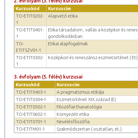
2. évfolyam (3. félév) kurzusai
Kurzuskód
Kurzuscím
TO-ETIT0202-
Alapvető etika
1
TO-ETIT0401-
Etika társadalom , vallás a középkor és rene
1
gondolkodásban
TO-
Etikai alapfogalmak
ETITSZV01-1
TO-ETIT0302-
Középkori és reneszánsz eszmetörténet ( Et)
1
3. évfolyam (5. félév) kurzusai
Kurzuskód
Kurzuscím
TO-ETIT0403-1
A pragmatizmus etikája
TO-ETIT0304-1
Eszmetörténet XIX.század (E)
TO-ETIT0502-1
Filozófiai thanatológia
TO-ETIT0602-1
Környezeti etika
TO-ETIT0701-1
Nevelésfilozófia
TO-ETITM01-1
Szakmódszertan ( osztatlan, et.)