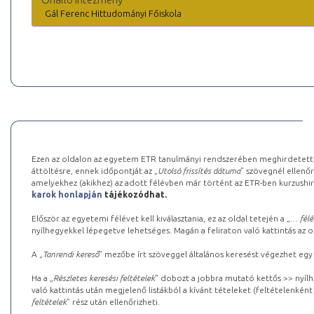
Gál Ferenc Hittudományi Főiskola
Ezen az oldalon az egyetem ETR tanulmányi rendszerében meghirdetett k
áttöltésre, ennek időpontját az „
Utolsó frissítés dátuma
” szövegnél ellenőr
amelyekhez (akikhez) az adott félévben már történt az ETR-ben kurzushi
karok honlapján
tájékozódhat.
Először az egyetemi félévet kell kiválasztania, ez az oldal tetején a „
… félé
nyílhegyekkel lépegetve lehetséges. Magán a feliraton való kattintás az old
A „
Tanrendi kereső
” mezőbe írt szöveggel általános keresést végezhet egy
Ha a „
Részletes keresési feltételek
” dobozt a jobbra mutató kettős >> nyílh
való kattintás után megjelenő listákból a kívánt tételeket (feltételenként
feltételek
” rész után ellenőrizheti.