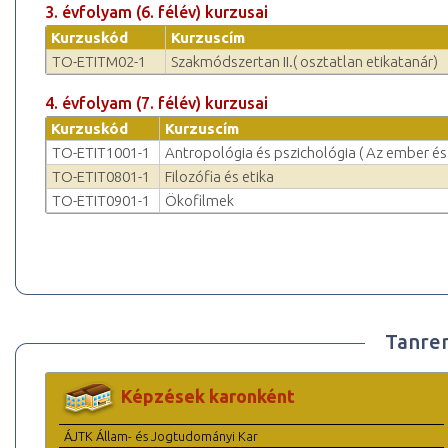
3. évfolyam (6. félév) kurzusai
Kurzuskód
Kurzuscím
TO-ETITM02-1
Szakmódszertan II.( osztatlan etikatanár)
4. évfolyam (7. félév) kurzusai
Kurzuskód
Kurzuscím
TO-ETIT1001-1
Antropológia és pszichológia ( Az ember és 
TO-ETIT0801-1
Filozófia és etika
TO-ETIT0901-1
Ökofilmek
Tanre
Képzések karonként
ÁJTK Állam- és Jogtudományi Kar