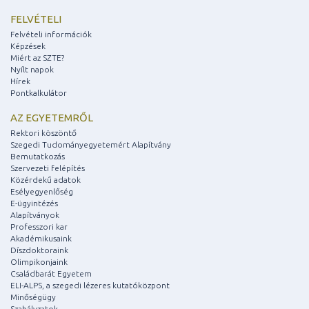
FELVÉTELI
Felvételi információk
Képzések
Miért az SZTE?
Nyílt napok
Hírek
Pontkalkulátor
AZ EGYETEMRŐL
Rektori köszöntő
Szegedi Tudományegyetemért Alapítvány
Bemutatkozás
Szervezeti felépítés
Közérdekű adatok
Esélyegyenlőség
E-ügyintézés
Alapítványok
Professzori kar
Akadémikusaink
Díszdoktoraink
Olimpikonjaink
Családbarát Egyetem
ELI-ALPS, a szegedi lézeres kutatóközpont
Minőségügy
Szabályzatok