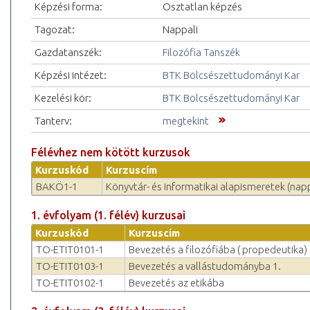
Képzési forma:
Osztatlan képzés
Tagozat:
Nappali
Gazdatanszék:
Filozófia Tanszék
Képzési intézet:
BTK Bölcsészettudományi Kar
Kezelési kör:
BTK Bölcsészettudományi Kar
Tanterv:
megtekint
Félévhez nem kötött kurzusok
Kurzuskód
Kurzuscím
BAKÖ1-1
Könyvtár- és informatikai alapismeretek (napp
1. évfolyam (1. félév) kurzusai
Kurzuskód
Kurzuscím
TO-ETIT0101-1
Bevezetés a filozófiába ( propedeutika)
TO-ETIT0103-1
Bevezetés a vallástudományba 1.
TO-ETIT0102-1
Bevezetés az etikába