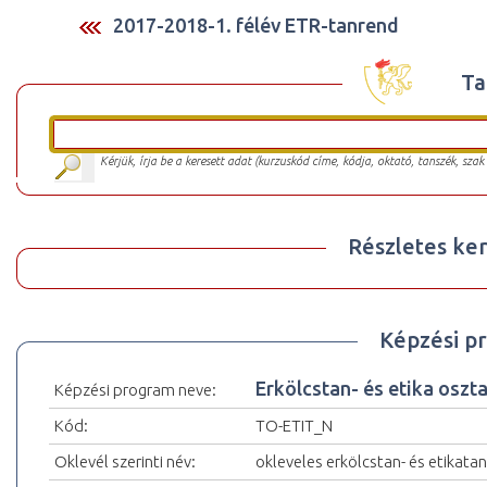
2017-2018-1. félév ETR-tanrend
Ta
Kérjük, írja be a keresett adat (kurzuskód címe, kódja, oktató, tanszék, szak
Részletes ker
Képzési p
Erkölcstan- és etika oszt
Képzési program neve:
Kód:
TO-ETIT_N
Oklevél szerinti név:
okleveles erkölcstan- és etikata