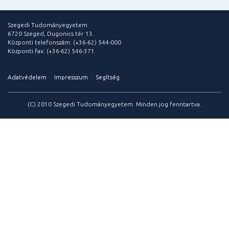
Szegedi Tudományegyetem
6720 Szeged, Dugonics tér 13.
Központi telefonszám: (+36-62) 544-000
Központi fax: (+36-62) 546-371
Adatvédelem
Impresszum
Segítség
(C) 2010 Szegedi Tudományegyetem. Minden jog fenntartva.