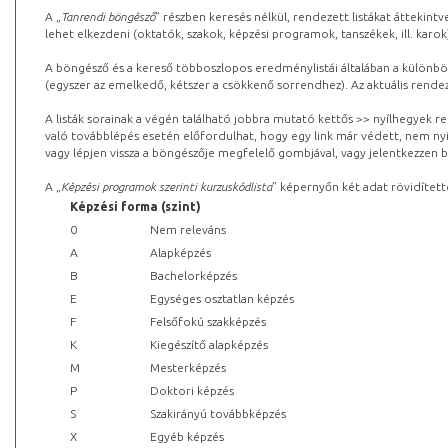
A „
Tanrendi böngésző
” részben keresés nélkül, rendezett listákat áttekin
lehet elkezdeni (oktatók, szakok, képzési programok, tanszékek, ill. karok
A böngésző és a kereső többoszlopos eredménylistái általában a különböz
(egyszer az emelkedő, kétszer a csökkenő sorrendhez). Az aktuális rendez
A listák sorainak a végén található jobbra mutató kettős >> nyílhegyek r
való továbblépés esetén előfordulhat, hogy egy link már védett, nem nyi
vagy lépjen vissza a böngészője megfelelő gombjával, vagy jelentkezzen be
A „
Képzési programok szerinti kurzuskódlista
” képernyőn két adat rövidített
Képzési forma (szint)
0
Nem releváns
A
Alapképzés
B
Bachelorképzés
E
Egységes osztatlan képzés
F
Felsőfokú szakképzés
K
Kiegészítő alapképzés
M
Mesterképzés
P
Doktori képzés
S
Szakirányú továbbképzés
X
Egyéb képzés