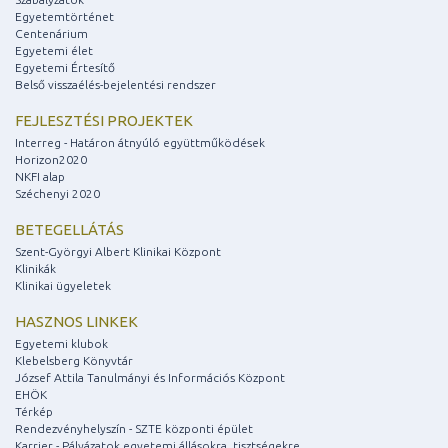
Egyetemtörténet
Centenárium
Egyetemi élet
Egyetemi Értesítő
Belső visszaélés-bejelentési rendszer
FEJLESZTÉSI PROJEKTEK
Interreg - Határon átnyúló együttműködések
Horizon2020
NKFI alap
Széchenyi 2020
BETEGELLÁTÁS
Szent-Györgyi Albert Klinikai Központ
Klinikák
Klinikai ügyeletek
HASZNOS LINKEK
Egyetemi klubok
Klebelsberg Könyvtár
József Attila Tanulmányi és Információs Központ
EHÖK
Térkép
Rendezvényhelyszín - SZTE központi épület
Karrier - Pályázatok egyetemi állásokra, tisztségekre