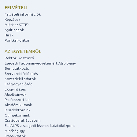
FELVÉTELI
Felvételi információk
Képzések
Miért az SZTE?
Nyílt napok
Hírek
Pontkalkulátor
AZ EGYETEMRŐL
Rektori köszöntő
Szegedi Tudományegyetemért Alapítvány
Bemutatkozás
Szervezeti felépítés
Közérdekű adatok
Esélyegyenlőség
E-ügyintézés
Alapítványok
Professzori kar
Akadémikusaink
Díszdoktoraink
Olimpikonjaink
Családbarát Egyetem
ELI-ALPS, a szegedi lézeres kutatóközpont
Minőségügy
Szabályzatok