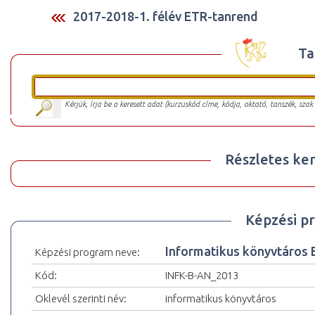
2017-2018-1. félév ETR-tanrend
Ta
Kérjük, írja be a keresett adat (kurzuskód címe, kódja, oktató, tanszék, szak
Részletes ker
Képzési p
Informatikus könyvtáros
Képzési program neve:
Kód:
INFK-B-AN_2013
Oklevél szerinti név:
informatikus könyvtáros