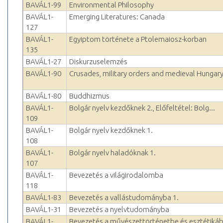
BAVÁL1-99
Environmental Philosophy
BAVÁL1-
Emerging Literatures: Canada
127
BAVÁL1-
Egyiptom története a Ptolemaiosz-korban
135
BAVÁL1-27
Diskurzuselemzés
BAVÁL1-90
Crusades, military orders and medieval Hungar
BAVÁL1-80
Buddhizmus
BAVÁL1-
Bolgár nyelv kezdőknek 2., Előfeltétel: Bolg...
109
BAVÁL1-
Bolgár nyelv kezdőknek 1.
108
BAVÁL1-
Bolgár nyelv haladóknak 1.
107
BAVÁL1-
Bevezetés a világirodalomba
118
BAVÁL1-83
Bevezetés a vallástudományba 1.
BAVÁL1-31
Bevezetés a nyelvtudományba
BAVÁL1-
Bevezetés a művészettörténetbe és esztétiká