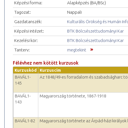
Képzési forma:
Alapképzés (BA/BSc)
Tagozat:
Nappali
Gazdatanszék:
Kulturális Örökség és Humán In
Képzési intézet:
BTK Bölcsészettudományi Kar
Kezelési kör:
BTK Bölcsészettudományi Kar
Tanterv:
megtekint
Félévhez nem kötött kurzusok
Kurzuskód
Kurzuscím
BAVÁL1-
Az 1848/49-es forradalom és szabadságharc tö
145
BAVÁL1-
Magyarország története, 1867-1918
143
BAVÁL1-82
Magyarország története az Árpád-házi királyok