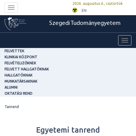
2026. augusztus 6., csütörtök
Toggle
EN
navigation
Szegedi Tudományegyetem
Toggl
navig
FELVETTEK
KLINIKAI KÖZPONT
FELVÉTELIZŐKNEK
FELVETT HALLGATÓKNAK
HALLGATÓKNAK
MUNKATÁRSAKNAK
ALUMNI
OKTATÁSI REND
Tanrend
Egyetemi tanrend