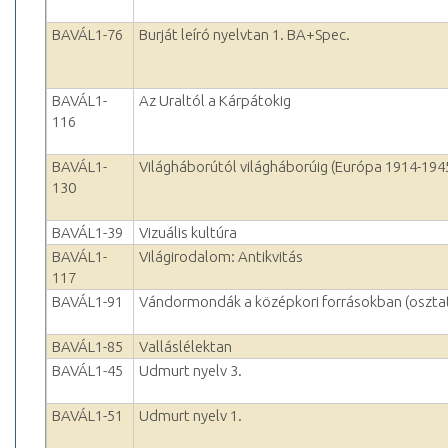
BAVÁL1-76
Burját leíró nyelvtan 1. BA+Spec.
BAVÁL1-
Az Uraltól a Kárpátokig
116
BAVÁL1-
Világháborútól világháborúig (Európa 1914-194
130
BAVÁL1-39
Vizuális kultúra
BAVÁL1-
Világirodalom: Antikvitás
117
BAVÁL1-91
Vándormondák a középkori forrásokban (oszta
BAVÁL1-85
Valláslélektan
BAVÁL1-45
Udmurt nyelv 3.
BAVÁL1-51
Udmurt nyelv 1.