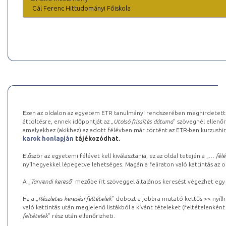
Gál Ferenc Hittudományi Főiskola
Ezen az oldalon az egyetem ETR tanulmányi rendszerében meghirdetett k
áttöltésre, ennek időpontját az „
Utolsó frissítés dátuma
” szövegnél ellenőr
amelyekhez (akikhez) az adott félévben már történt az ETR-ben kurzushi
karok honlapján
tájékozódhat.
Először az egyetemi félévet kell kiválasztania, ez az oldal tetején a „
… félé
nyílhegyekkel lépegetve lehetséges. Magán a feliraton való kattintás az old
A „
Tanrendi kereső
” mezőbe írt szöveggel általános keresést végezhet egy
Ha a „
Részletes keresési feltételek
” dobozt a jobbra mutató kettős >> nyílh
való kattintás után megjelenő listákból a kívánt tételeket (feltételenként
feltételek
” rész után ellenőrizheti.