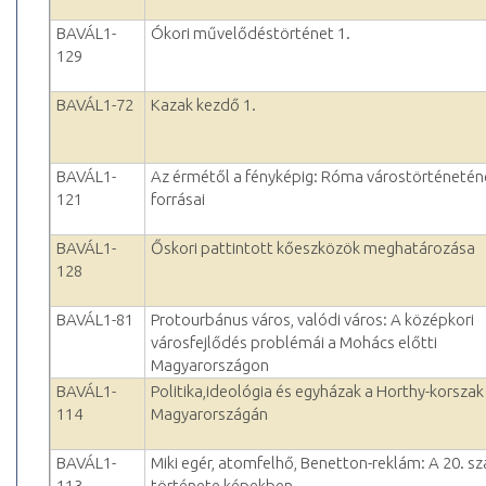
BAVÁL1-
Ókori művelődéstörténet 1.
129
BAVÁL1-72
Kazak kezdő 1.
BAVÁL1-
Az érmétől a fényképig: Róma várostörténetén
121
forrásai
BAVÁL1-
Őskori pattintott kőeszközök meghatározása
128
BAVÁL1-81
Protourbánus város, valódi város: A középkori
városfejlődés problémái a Mohács előtti
Magyarországon
BAVÁL1-
Politika,ideológia és egyházak a Horthy-korszak
114
Magyarországán
BAVÁL1-
Miki egér, atomfelhő, Benetton-reklám: A 20. s
113
története képekben