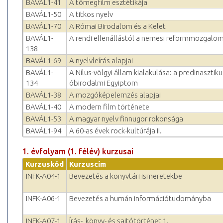
BAVÁL1-41
A tömegfilm esztétikája
BAVÁL1-50
A titkos nyelv
BAVÁL1-70
A Római Birodalom és a Kelet
BAVÁL1-
A rendi ellenállástól a nemesi reformmozgalom
138
BAVÁL1-69
A nyelvleírás alapjai
BAVÁL1-
A Nílus-völgyi állam kialakulása: a predinasztiku
134
óbirodalmi Egyiptom
BAVÁL1-38
A mozgóképelemzés alapjai
BAVÁL1-40
A modern film története
BAVÁL1-53
A magyar nyelv finnugor rokonsága
BAVÁL1-94
A 60-as évek rock-kultúrája II.
1. évfolyam (1. félév) kurzusai
Kurzuskód
Kurzuscím
INFK-A04-1
Bevezetés a könyvtári ismeretekbe
INFK-A06-1
Bevezetés a humán információtudományba
INFK-A07-1
Írás-, könyv- és sajtótörténet 1.