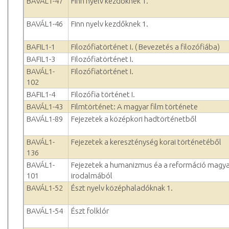
BAVÁL1-47
Finn nyelv kezdőknek 1.
BAVÁL1-46
Finn nyelv kezdőknek 1.
BAFIL1-1
Filozófiatörténet I. ( Bevezetés a filozófiába)
BAFIL1-3
Filozófiatörténet I.
BAVÁL1-
Filozófiatörténet I.
102
BAFIL1-4
Filozófia történet I.
BAVÁL1-43
Filmtörténet: A magyar film története
BAVÁL1-89
Fejezetek a középkori hadtörténetből
BAVÁL1-
Fejezetek a kereszténység korai történetéből
136
BAVÁL1-
Fejezetek a humanizmus éa a reformáció magya
101
irodalmából
BAVÁL1-52
Észt nyelv középhaladóknak 1.
BAVÁL1-54
Észt folklór