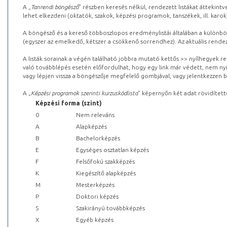
A „
Tanrendi böngésző
” részben keresés nélkül, rendezett listákat áttekin
lehet elkezdeni (oktatók, szakok, képzési programok, tanszékek, ill. karok
A böngésző és a kereső többoszlopos eredménylistái általában a különböz
(egyszer az emelkedő, kétszer a csökkenő sorrendhez). Az aktuális rendez
A listák sorainak a végén található jobbra mutató kettős >> nyílhegyek r
való továbblépés esetén előfordulhat, hogy egy link már védett, nem nyi
vagy lépjen vissza a böngészője megfelelő gombjával, vagy jelentkezzen be
A „
Képzési programok szerinti kurzuskódlista
” képernyőn két adat rövidített
Képzési forma (szint)
0
Nem releváns
A
Alapképzés
B
Bachelorképzés
E
Egységes osztatlan képzés
F
Felsőfokú szakképzés
K
Kiegészítő alapképzés
M
Mesterképzés
P
Doktori képzés
S
Szakirányú továbbképzés
X
Egyéb képzés