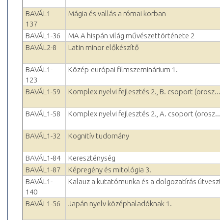
BAVÁL1-
Mágia és vallás a római korban
137
BAVÁL1-36
MA A hispán világ művészettörténete 2
BAVÁL2-8
Latin minor előkészítő
BAVÁL1-
Közép-európai filmszeminárium 1.
123
BAVÁL1-59
Komplex nyelvi fejlesztés 2., B. csoport (orosz..
BAVÁL1-58
Komplex nyelvi fejlesztés 2., A. csoport (orosz..
BAVÁL1-32
Kognitív tudomány
BAVÁL1-84
Kereszténység
BAVÁL1-87
Képregény és mitológia 3.
BAVÁL1-
Kalauz a kutatómunka és a dolgozatírás útvesz
140
BAVÁL1-56
Japán nyelv középhaladóknak 1.