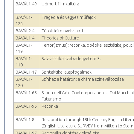
BAVÁL1-49
Udmurt filmkultúra
BAVÁL1-
Tragédia és vegyes műfajok
126
BAVÁL2-4
Török leíró nyelvtan 1.
BAVÁL1-4
Theories of Culture
BAVÁL1-
Terror(izmus): retorika, poétika, esztétika, polit
119
BAVÁL1-
Szlavisztika szabadegyetem 3.
110
BAVÁL1-17
Szintaktikai alapfogalmak
BAVÁL1-
Színház a határon: a dráma színeváltozása
120
BAVÁL1-63
Storia dell'Arte Contemporanea I. - Dai Macchiaio
Futurismo
BAVÁL1-96
Retorika
BAVÁL1-8
Restoration through 18th Century English Liter
(English Literature SURVEY from Milton to Stern
BAVÁL1-97
Racionális döntések elmélete