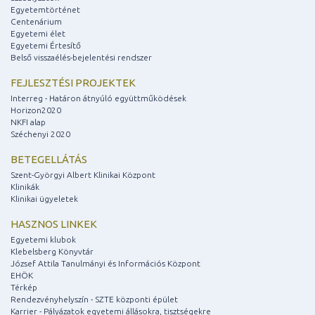
Egyetemtörténet
Centenárium
Egyetemi élet
Egyetemi Értesítő
Belső visszaélés-bejelentési rendszer
FEJLESZTÉSI PROJEKTEK
Interreg - Határon átnyúló együttműködések
Horizon2020
NKFI alap
Széchenyi 2020
BETEGELLÁTÁS
Szent-Györgyi Albert Klinikai Központ
Klinikák
Klinikai ügyeletek
HASZNOS LINKEK
Egyetemi klubok
Klebelsberg Könyvtár
József Attila Tanulmányi és Információs Központ
EHÖK
Térkép
Rendezvényhelyszín - SZTE központi épület
Karrier - Pályázatok egyetemi állásokra, tisztségekre