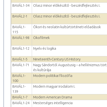
BAVÁL1-34
Olasz minor előkészítő - beszédfejlesztés I.
BAVÁL2-1
Olasz minor előkészítő - beszédfejlesztés I.
BAVÁL1-
Ókori és neolatin kultúrtörténeti előadások
115
BAVÁL1-98
Ökofilmek
BAVÁL1-12
Nyelv és logika
BAVÁL1-5
Nineteenth-Century US History
BAVÁL1-71
Nagy Sándortól Augustusig – a hellénizmus tör
és kultúrája
BAVÁL1-
Modern politikai filozófia
100
BAVÁL1-
Modern magyar irodalom I.
139
BAVÁL1-7
Modern American Drama
BAVÁL1-24
Mesterséges intelligencia