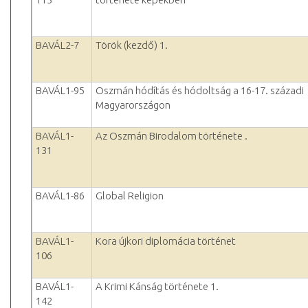
BAVÁL2-7
Török (kezdő) 1.
BAVÁL1-95
Oszmán hódítás és hódoltság a 16-17. századi
Magyarországon
BAVÁL1-
Az Oszmán Birodalom története .
131
BAVÁL1-86
Global Religion
BAVÁL1-
Kora újkori diplomácia történet
106
BAVÁL1-
A Krimi Kánság története 1.
142