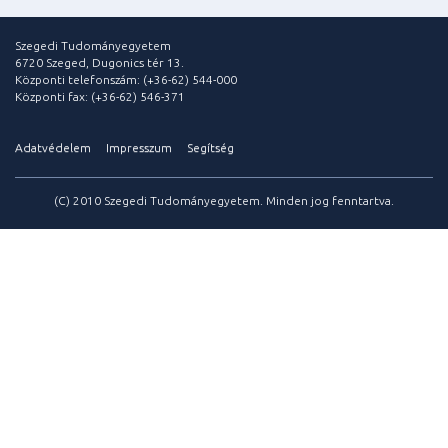
Szegedi Tudományegyetem
6720 Szeged, Dugonics tér 13.
Központi telefonszám: (+36-62) 544-000
Központi fax: (+36-62) 546-371
Adatvédelem
Impresszum
Segítség
(C) 2010 Szegedi Tudományegyetem. Minden jog fenntartva.