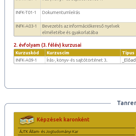
INFK-T01-1
Dokumentumleírás
INFK-A03-1
Bevezetés az információkereső nyelvek
elméletébe és gyakorlatába
2. évfolyam (3. félév) kurzusai
Kurzuskód
Kurzuscím
Típus
INFK-A09-1
Írás-, könyv- és sajtótörténet 3.
_Előad
Tanre
Képzések karonként
ÁJTK Állam- és Jogtudományi Kar