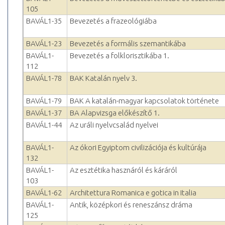
105
BAVÁL1-35
Bevezetés a frazeológiába
BAVÁL1-23
Bevezetés a formális szemantikába
BAVÁL1-
Bevezetés a folklorisztikába 1.
112
BAVÁL1-78
BAK Katalán nyelv 3.
BAVÁL1-79
BAK A katalán-magyar kapcsolatok története
BAVÁL1-37
BA Alapvizsga előkészítő 1.
BAVÁL1-44
Az uráli nyelvcsalád nyelvei
BAVÁL1-
Az ókori Egyiptom civilizációja és kultúrája
132
BAVÁL1-
Az esztétika hasznáról és káráról
103
BAVÁL1-62
Architettura Romanica e gotica in Italia
BAVÁL1-
Antik, középkori és reneszánsz dráma
125