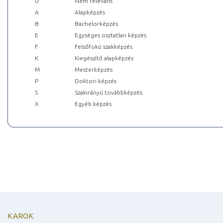
0
Nem releváns
A
Alapképzés
B
Bachelorképzés
E
Egységes osztatlan képzés
F
Felsőfokú szakképzés
K
Kiegészítő alapképzés
M
Mesterképzés
P
Doktori képzés
S
Szakirányú továbbképzés
X
Egyéb képzés
KAROK