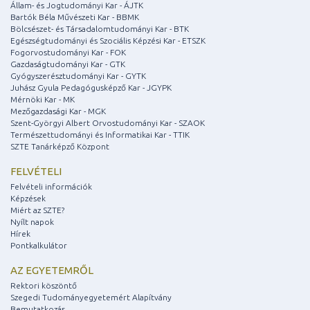
Állam- és Jogtudományi Kar - ÁJTK
Bartók Béla Művészeti Kar - BBMK
Bölcsészet- és Társadalomtudományi Kar - BTK
Egészségtudományi és Szociális Képzési Kar - ETSZK
Fogorvostudományi Kar - FOK
Gazdaságtudományi Kar - GTK
Gyógyszerésztudományi Kar - GYTK
Juhász Gyula Pedagógusképző Kar - JGYPK
Mérnöki Kar - MK
Mezőgazdasági Kar - MGK
Szent-Györgyi Albert Orvostudományi Kar - SZAOK
Természettudományi és Informatikai Kar - TTIK
SZTE Tanárképző Központ
FELVÉTELI
Felvételi információk
Képzések
Miért az SZTE?
Nyílt napok
Hírek
Pontkalkulátor
AZ EGYETEMRŐL
Rektori köszöntő
Szegedi Tudományegyetemért Alapítvány
Bemutatkozás