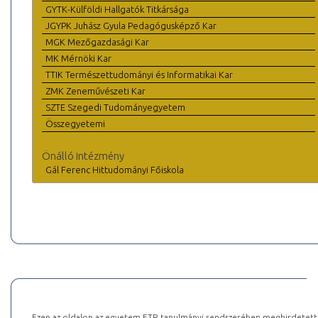
GYTK-Külföldi Hallgatók Titkársága
JGYPK Juhász Gyula Pedagógusképző Kar
MGK Mezőgazdasági Kar
MK Mérnöki Kar
TTIK Természettudományi és Informatikai Kar
ZMK Zeneművészeti Kar
SZTE Szegedi Tudományegyetem
Összegyetemi
Önálló intézmény
Gál Ferenc Hittudományi Főiskola
Ezen az oldalon az egyetem ETR tanulmányi rendszerében meghirdetett k