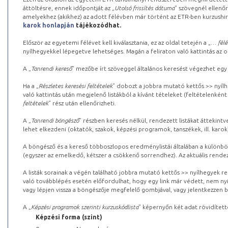
áttöltésre, ennek időpontját az „
Utolsó frissítés dátuma
” szövegnél ellenőr
amelyekhez (akikhez) az adott félévben már történt az ETR-ben kurzushi
karok honlapján
tájékozódhat.
Először az egyetemi félévet kell kiválasztania, ez az oldal tetején a „
… félé
nyílhegyekkel lépegetve lehetséges. Magán a feliraton való kattintás az old
A „
Tanrendi kereső
” mezőbe írt szöveggel általános keresést végezhet egy
Ha a „
Részletes keresési feltételek
” dobozt a jobbra mutató kettős >> nyílh
való kattintás után megjelenő listákból a kívánt tételeket (feltételenként
feltételek
” rész után ellenőrizheti.
A „
Tanrendi böngésző
” részben keresés nélkül, rendezett listákat áttekin
lehet elkezdeni (oktatók, szakok, képzési programok, tanszékek, ill. karok
A böngésző és a kereső többoszlopos eredménylistái általában a különböz
(egyszer az emelkedő, kétszer a csökkenő sorrendhez). Az aktuális rendez
A listák sorainak a végén található jobbra mutató kettős >> nyílhegyek r
való továbblépés esetén előfordulhat, hogy egy link már védett, nem nyi
vagy lépjen vissza a böngészője megfelelő gombjával, vagy jelentkezzen be
A „
Képzési programok szerinti kurzuskódlista
” képernyőn két adat rövidített
Képzési forma (szint)