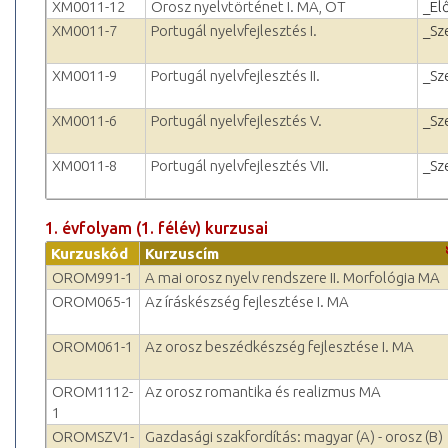
XM0011-12
Orosz nyelvtörténet I. MA, OT
_El
XM0011-7
Portugál nyelvfejlesztés I.
_Sz
XM0011-9
Portugál nyelvfejlesztés II.
_Sz
XM0011-6
Portugál nyelvfejlesztés V.
_Sz
XM0011-8
Portugál nyelvfejlesztés VII.
_Sz
1. évfolyam (1. félév) kurzusai
Kurzuskód
Kurzuscím
OROM991-1
A mai orosz nyelv rendszere II. Morfológia MA
OROM065-1
Az íráskészség fejlesztése I. MA
OROM061-1
Az orosz beszédkészség fejlesztése I. MA
OROM1112-
Az orosz romantika és realizmus MA
1
OROMSZV1-
Gazdasági szakfordítás: magyar (A) - orosz (B)