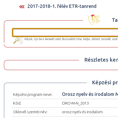
2017-2018-1. félév ETR-tanrend
Ta
Kérjük, írja be a keresett adat (kurzuskód címe, kódja, oktató, tanszék, szak
Részletes ker
Képzési p
Orosz nyelv és irodalom
Képzési program neve:
Kód:
ORO-M-N_2013
Oklevél szerinti név:
orosz nyelv és irodalom