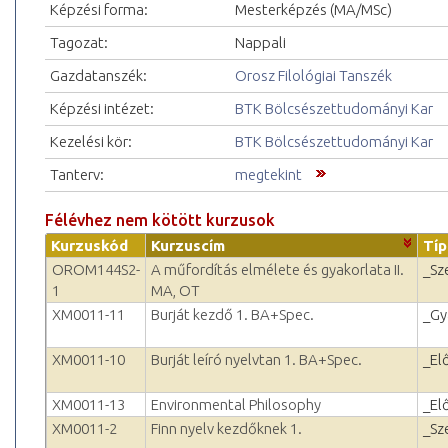
Képzési forma:
Mesterképzés (MA/MSc)
Tagozat:
Nappali
Gazdatanszék:
Orosz Filológiai Tanszék
Képzési intézet:
BTK Bölcsészettudományi Kar
Kezelési kör:
BTK Bölcsészettudományi Kar
Tanterv:
megtekint
Félévhez nem kötött kurzusok
Kurzuskód
Kurzuscím
Típ
OROM144S2-
A műfordítás elmélete és gyakorlata II.
_Sz
1
MA, OT
XM0011-11
Burját kezdő 1. BA+Spec.
_Gy
XM0011-10
Burját leíró nyelvtan 1. BA+Spec.
_El
XM0011-13
Environmental Philosophy
_El
XM0011-2
Finn nyelv kezdőknek 1.
_Sz