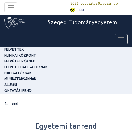
2026. augusztus 9., vasárnap
Toggle
EN
navigation
Szegedi Tudományegyetem
Toggl
navig
FELVETTEK
KLINIKAI KÖZPONT
FELVÉTELIZŐKNEK
FELVETT HALLGATÓKNAK
HALLGATÓKNAK
MUNKATÁRSAKNAK
ALUMNI
OKTATÁSI REND
Tanrend
Egyetemi tanrend