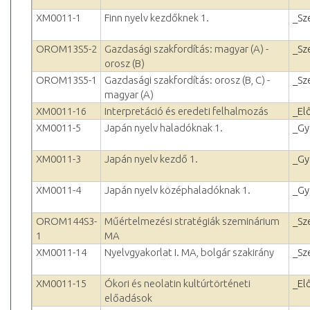
XM0011-1
Finn nyelv kezdőknek 1.
_Sz
OROM13S5-2
Gazdasági szakfordítás: magyar (A) -
_Sz
orosz (B)
OROM13S5-1
Gazdasági szakfordítás: orosz (B, C) -
_Sz
magyar (A)
XM0011-16
Interpretáció és eredeti felhalmozás
_El
XM0011-5
Japán nyelv haladóknak 1.
_Gy
XM0011-3
Japán nyelv kezdő 1.
_Gy
XM0011-4
Japán nyelv középhaladóknak 1.
_Gy
OROM144S3-
Műértelmezési stratégiák szeminárium
_Sz
1
MA
XM0011-14
Nyelvgyakorlat I. MA, bolgár szakirány
_Sz
XM0011-15
Ókori és neolatin kultúrtörténeti
_El
előadások