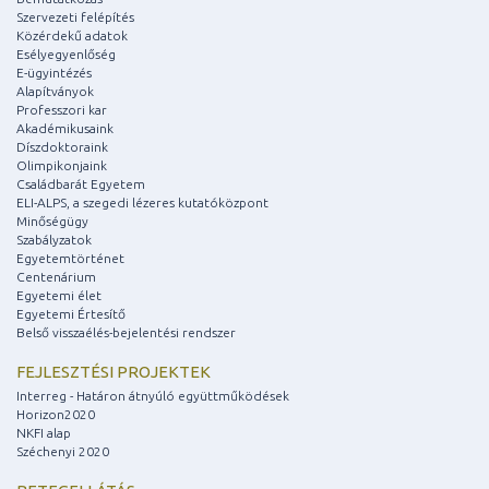
Szervezeti felépítés
Közérdekű adatok
Esélyegyenlőség
E-ügyintézés
Alapítványok
Professzori kar
Akadémikusaink
Díszdoktoraink
Olimpikonjaink
Családbarát Egyetem
ELI-ALPS, a szegedi lézeres kutatóközpont
Minőségügy
Szabályzatok
Egyetemtörténet
Centenárium
Egyetemi élet
Egyetemi Értesítő
Belső visszaélés-bejelentési rendszer
FEJLESZTÉSI PROJEKTEK
Interreg - Határon átnyúló együttműködések
Horizon2020
NKFI alap
Széchenyi 2020