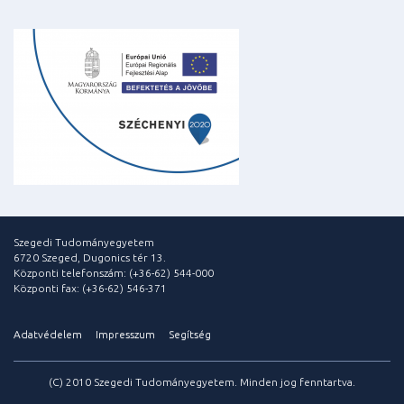
Szegedi Tudományegyetem
6720 Szeged, Dugonics tér 13.
Központi telefonszám: (+36-62) 544-000
Központi fax: (+36-62) 546-371
Adatvédelem
Impresszum
Segítség
(C) 2010 Szegedi Tudományegyetem. Minden jog fenntartva.