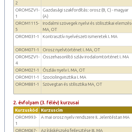
2
OROMSZV1-
Gazdasági szakfordítás: orosz (B, C) - magyar
1
(A)
OROM1115-
Irodalmi szövegek nyelvi és stilisztikai elemzés
5
MA, OT
OROM031-1
Kontrasztív nyelvészeti ismeretek I. MA
OROM071-1
Orosz nyelvtörténet I. MA, OT
OROMSZV1-
Összehasonlító szláv irodalomtörténet I. MA
4
OROM021-1
Ószláv nyelv I. MA, OT
OROM011-1
Szociolingvisztika I. MA
OROM881-1
Szövegtan és stilisztika MA, OT
2. évfolyam (3. félév) kurzusai
Kurzuskód
Kurzuscím
OROM993-
A mai orosz nyelv rendszere II. Jelentéstan MA
1
OROM067-
Az íráskészség fejlesztése III. MA