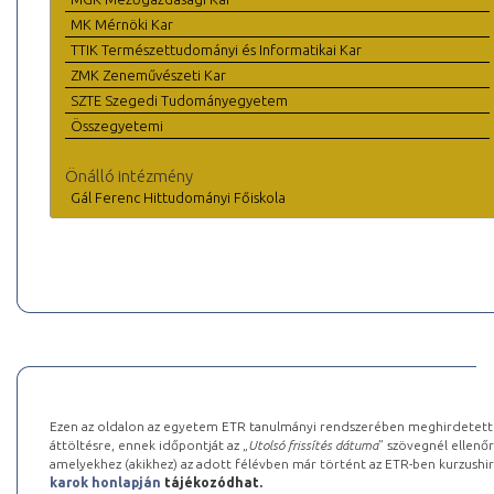
MK Mérnöki Kar
TTIK Természettudományi és Informatikai Kar
ZMK Zeneművészeti Kar
SZTE Szegedi Tudományegyetem
Összegyetemi
Önálló intézmény
Gál Ferenc Hittudományi Főiskola
Ezen az oldalon az egyetem ETR tanulmányi rendszerében meghirdetett k
áttöltésre, ennek időpontját az „
Utolsó frissítés dátuma
” szövegnél ellenőr
amelyekhez (akikhez) az adott félévben már történt az ETR-ben kurzushi
karok honlapján
tájékozódhat.