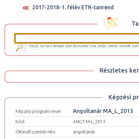
2017-2018-1. félév ETR-tanrend
Ta
Kérjük, írja be a keresett adat (kurzuskód címe, kódja, oktató, tanszék, szak
Részletes ker
Képzési p
Angoltanár MA_L_2013
Képzési program neve:
Kód:
ANGT-M-L_2013
Oklevél szerinti név:
angoltanár