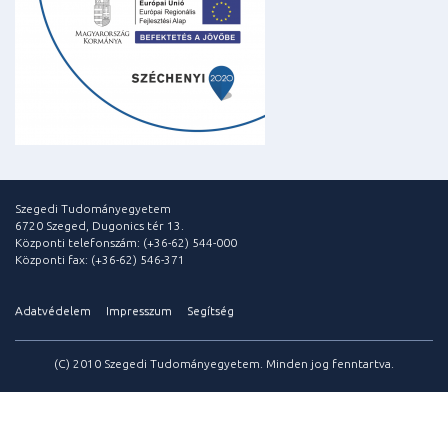
Szegedi Tudományegyetem
6720 Szeged, Dugonics tér 13.
Központi telefonszám: (+36-62) 544-000
Központi fax: (+36-62) 546-371
Adatvédelem
Impresszum
Segítség
(C) 2010 Szegedi Tudományegyetem. Minden jog fenntartva.