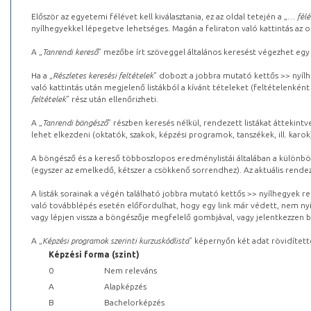
Először az egyetemi félévet kell kiválasztania, ez az oldal tetején a „
… félé
nyílhegyekkel lépegetve lehetséges. Magán a feliraton való kattintás az old
A „
Tanrendi kereső
” mezőbe írt szöveggel általános keresést végezhet egy
Ha a „
Részletes keresési feltételek
” dobozt a jobbra mutató kettős >> nyílh
való kattintás után megjelenő listákból a kívánt tételeket (feltételenként
feltételek
” rész után ellenőrizheti.
A „
Tanrendi böngésző
” részben keresés nélkül, rendezett listákat áttekin
lehet elkezdeni (oktatók, szakok, képzési programok, tanszékek, ill. karok
A böngésző és a kereső többoszlopos eredménylistái általában a különböz
(egyszer az emelkedő, kétszer a csökkenő sorrendhez). Az aktuális rendez
A listák sorainak a végén található jobbra mutató kettős >> nyílhegyek r
való továbblépés esetén előfordulhat, hogy egy link már védett, nem nyi
vagy lépjen vissza a böngészője megfelelő gombjával, vagy jelentkezzen be
A „
Képzési programok szerinti kurzuskódlista
” képernyőn két adat rövidített
Képzési forma (szint)
0
Nem releváns
A
Alapképzés
B
Bachelorképzés