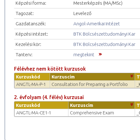
Képzési forma:
Mesterképzés (MA/MSc)
Tagozat:
Levelező
Gazdatanszék:
Angol-Amerikai Intézet
Képzési intézet:
BTK Bölcsészettudományi Kar
Kezelési kör:
BTK Bölcsészettudományi Kar
Tanterv:
megtekint
Félévhez nem kötött kurzusok
Kurzuskód
Kurzuscím
T
ANGTL-MA-P-1
Consultation for Preparing a Portfolio
_
2. évfolyam (4. félév) kurzusai
Kurzuskód
Kurzuscím
T
ANGTL-MA-CE1-1
Comprehensive Exam
_