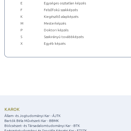
E
Egységes osztatlan képzés
F
Felsőfokú szakképzés
K
Kiegészítő alapképzés
M
Mesterképzés
P
Doktori képzés
S
Szakirányú továbbképzés
X
Egyéb képzés
KAROK
Állam- és Jogtudományi Kar - ÁJTK
Bartók Béla Művészeti Kar - BBMK
Bölcsészet- és Társadalomtudományi Kar - BTK
Egészségtudományi és Szociális Képzési Kar - ETSZK