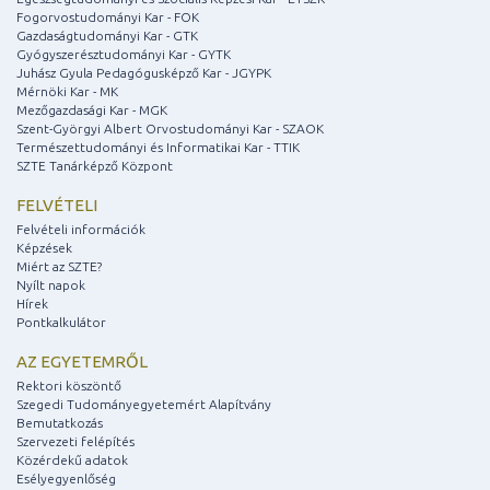
Fogorvostudományi Kar - FOK
Gazdaságtudományi Kar - GTK
Gyógyszerésztudományi Kar - GYTK
Juhász Gyula Pedagógusképző Kar - JGYPK
Mérnöki Kar - MK
Mezőgazdasági Kar - MGK
Szent-Györgyi Albert Orvostudományi Kar - SZAOK
Természettudományi és Informatikai Kar - TTIK
SZTE Tanárképző Központ
FELVÉTELI
Felvételi információk
Képzések
Miért az SZTE?
Nyílt napok
Hírek
Pontkalkulátor
AZ EGYETEMRŐL
Rektori köszöntő
Szegedi Tudományegyetemért Alapítvány
Bemutatkozás
Szervezeti felépítés
Közérdekű adatok
Esélyegyenlőség