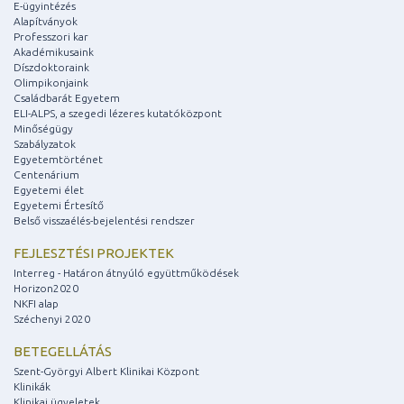
E-ügyintézés
Alapítványok
Professzori kar
Akadémikusaink
Díszdoktoraink
Olimpikonjaink
Családbarát Egyetem
ELI-ALPS, a szegedi lézeres kutatóközpont
Minőségügy
Szabályzatok
Egyetemtörténet
Centenárium
Egyetemi élet
Egyetemi Értesítő
Belső visszaélés-bejelentési rendszer
FEJLESZTÉSI PROJEKTEK
Interreg - Határon átnyúló együttműködések
Horizon2020
NKFI alap
Széchenyi 2020
BETEGELLÁTÁS
Szent-Györgyi Albert Klinikai Központ
Klinikák
Klinikai ügyeletek