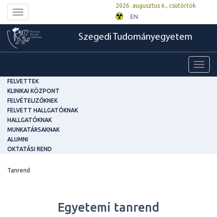
2026. augusztus 6., csütörtök
Toggle
EN
navigation
Szegedi Tudományegyetem
Toggl
navig
FELVETTEK
KLINIKAI KÖZPONT
FELVÉTELIZŐKNEK
FELVETT HALLGATÓKNAK
HALLGATÓKNAK
MUNKATÁRSAKNAK
ALUMNI
OKTATÁSI REND
Tanrend
Egyetemi tanrend