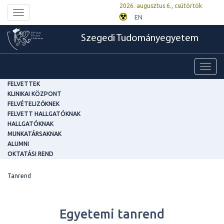
2026. augusztus 6., csütörtök
Toggle
EN
navigation
Szegedi Tudományegyetem
Toggl
navig
FELVETTEK
KLINIKAI KÖZPONT
FELVÉTELIZŐKNEK
FELVETT HALLGATÓKNAK
HALLGATÓKNAK
MUNKATÁRSAKNAK
ALUMNI
OKTATÁSI REND
Tanrend
Egyetemi tanrend