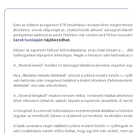
Ezen az oldalon az egyetem ETR tanulmányi rendszerében meghirdetett k
áttöltésre, ennek időpontját az „
Utolsó frissítés dátuma
” szövegnél ellenőr
amelyekhez (akikhez) az adott félévben már történt az ETR-ben kurzushi
karok honlapján
tájékozódhat.
Először az egyetemi félévet kell kiválasztania, ez az oldal tetején a „
… félé
nyílhegyekkel lépegetve lehetséges. Magán a feliraton való kattintás az old
A „
Tanrendi kereső
” mezőbe írt szöveggel általános keresést végezhet egy
Ha a „
Részletes keresési feltételek
” dobozt a jobbra mutató kettős >> nyílh
való kattintás után megjelenő listákból a kívánt tételeket (feltételenként
feltételek
” rész után ellenőrizheti.
A „
Tanrendi böngésző
” részben keresés nélkül, rendezett listákat áttekin
lehet elkezdeni (oktatók, szakok, képzési programok, tanszékek, ill. karok
A böngésző és a kereső többoszlopos eredménylistái általában a különböz
(egyszer az emelkedő, kétszer a csökkenő sorrendhez). Az aktuális rendez
A listák sorainak a végén található jobbra mutató kettős >> nyílhegyek r
való továbblépés esetén előfordulhat, hogy egy link már védett, nem nyi