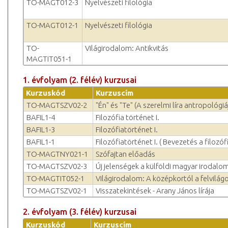
TO-MAGT012-3
Nyelvészeti filológia
TO-MAGT012-1
Nyelvészeti filológia
TO-
Világirodalom: Antikvitás
MAGTIT051-1
1. évfolyam (2. félév) kurzusai
Kurzuskód
Kurzuscím
TO-MAGTSZV02-2
"Én" és "Te" (A szerelmi líra antropológiá
BAFIL1-4
Filozófia történet I.
BAFIL1-3
Filozófiatörténet I.
BAFIL1-1
Filozófiatörténet I. ( Bevezetés a filozó
TO-MAGTNY021-1
Szófajtan előadás
TO-MAGTSZV02-3
Új jelenségek a külföldi magyar irodal
TO-MAGTIT052-1
Világirodalom: A középkortól a felvilág
TO-MAGTSZV02-1
Visszatekintések - Arany János lírája
2. évfolyam (3. félév) kurzusai
Kurzuskód
Kurzuscím