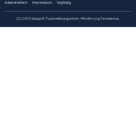
Adatvédelem
Impresszum
Segítség
(C) 2010 Szegedi Tudományegyetem. Minden jog fenntartva.