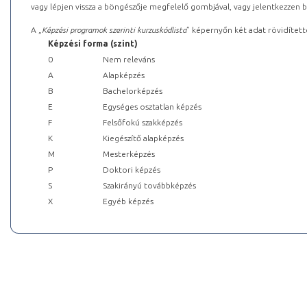
vagy lépjen vissza a böngészője megfelelő gombjával, vagy jelentkezzen be
A „
Képzési programok szerinti kurzuskódlista
” képernyőn két adat rövidített
Képzési forma (szint)
0
Nem releváns
A
Alapképzés
B
Bachelorképzés
E
Egységes osztatlan képzés
F
Felsőfokú szakképzés
K
Kiegészítő alapképzés
M
Mesterképzés
P
Doktori képzés
S
Szakirányú továbbképzés
X
Egyéb képzés