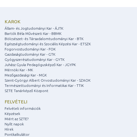
KAROK
Állam- és Jogtudományi Kar - ÁJTK
Bartók Béla Művészeti Kar - BBMK
Bölcsészet- és Társadalomtudományi Kar - BTK
Egészségtudományi és Szociális Képzési Kar - ETSZK
Fogorvostudományi Kar - FOK
Gazdaságtudományi Kar - GTK
Gyógyszerésztudományi Kar - GYTK
Juhász Gyula Pedagógusképző Kar - JGYPK
Mérnöki Kar - MK
Mezőgazdasági Kar - MGK
Szent-Györgyi Albert Orvostudományi Kar - SZAOK
Természettudományi és Informatikai Kar - TTIK
SZTE Tanárképző Központ
FELVÉTELI
Felvételi információk
Képzések
Miért az SZTE?
Nyílt napok
Hírek
Pontkalkulátor