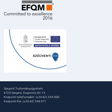
Szegedi Tudományegyetem
6720 Szeged, Dugonics tér 13.
Központi telefonszám: (+36-62) 544-000
Központi fax: (+36-62) 546-371