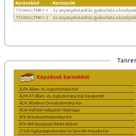
Kurzuskód
Kurzuscím
TO-MAGTMK1-1
Az anyanyelvtanítás gyakorlata a középis
TO-MAGTMK1-2
Az anyanyelvtanítás gyakorlata a középis
Tanre
Képzések karonként
ÁJTK Állam- és Jogtudományi Kar
ÁJTK-KT Állam- és Jogtudományi Kar Kecskemét
ÁOK Általános Orvostudományi Kar
ÁOK-Külföldi Hallgatók Titkársága
BTK Bölcsészettudományi Kar
BTK-BMI Budapest Média Intézet
ETSZK Egészségtudományi és Szociális Képzési Kar