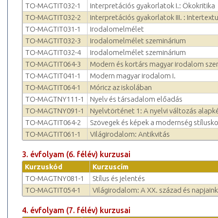
TO-MAGTIT032-1
Interpretációs gyakorlatok I.: Ökokritika
TO-MAGTIT032-2
Interpretációs gyakorlatok III. : Intertext
TO-MAGTIT031-1
Irodalomelmélet
TO-MAGTIT032-3
Irodalomelmélet szeminárium
TO-MAGTIT032-4
Irodalomelmélet szeminárium
TO-MAGTIT064-3
Modern és kortárs magyar irodalom sz
TO-MAGTIT041-1
Modern magyar irodalom I.
TO-MAGTIT064-1
Móricz az iskolában
TO-MAGTNY111-1
Nyelv és társadalom előadás
TO-MAGTNY091-1
Nyelvtörténet 1: A nyelvi változás alapk
TO-MAGTIT064-2
Szövegek és képek a modernség stílusko
TO-MAGTIT061-1
Világirodalom: Antikvitás
3. évfolyam (6. félév) kurzusai
Kurzuskód
Kurzuscím
TO-MAGTNY081-1
Stílus és jelentés
TO-MAGTIT054-1
Világirodalom: A XX. század és napjaink
4. évfolyam (7. félév) kurzusai