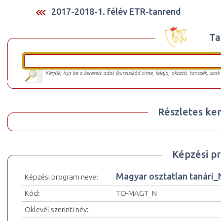
2017-2018-1. félév ETR-tanrend
Ta
Kérjük, írja be a keresett adat (kurzuskód címe, kódja, oktató, tanszék, szak
Részletes ker
Képzési p
Magyar osztatlan tanári_
Képzési program neve:
Kód:
TO-MAGT_N
Oklevél szerinti név: