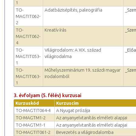
1
TO-
Adatbázisépítés, paleográfia
_Sze
MAGTIT062-
2
TO-
Kreatív írás
_Sze
MAGTIT062-
4
TO-
Világirodalom: A XIX. század
_Elő
MAGTIT053-
világirodalma
1
TO-
Műhelyszeminárium 19. százdi magyar
_Sze
MAGTIT063-
irodalomból
1
3. évfolyam (5. félév) kurzusai
Kurzuskód
Kurzuscím
TO-MAGTIT064-4
A Nyugat prózája
TO-MAGTM1-2
Az anyanyelvtanítás elméleti alapjai
TO-MAGTM1-1
Az anyanyelvtanítás elméleti alapjai
TO-MAGTIT061-2
Bevezetés a világirodalomba