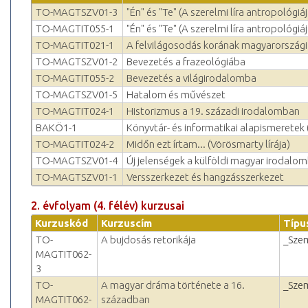
TO-MAGTSZV01-3
"Én" és "Te" (A szerelmi líra antropológiáj
TO-MAGTIT055-1
"Én" és "Te" (A szerelmi líra antropológiáj
TO-MAGTIT021-1
A felvilágosodás korának magyarországi
TO-MAGTSZV01-2
Bevezetés a frazeológiába
TO-MAGTIT055-2
Bevezetés a világirodalomba
TO-MAGTSZV01-5
Hatalom és művészet
TO-MAGTIT024-1
Historizmus a 19. századi irodalomban
BAKÖ1-1
Könyvtár- és informatikai alapismeretek 
TO-MAGTIT024-2
Midőn ezt írtam... (Vörösmarty lírája)
TO-MAGTSZV01-4
Új jelenségek a külföldi magyar irodalo
TO-MAGTSZV01-1
Versszerkezet és hangzásszerkezet
2. évfolyam (4. félév) kurzusai
Kurzuskód
Kurzuscím
Típu
TO-
A bujdosás retorikája
_Sze
MAGTIT062-
3
TO-
A magyar dráma története a 16.
_Sze
MAGTIT062-
században