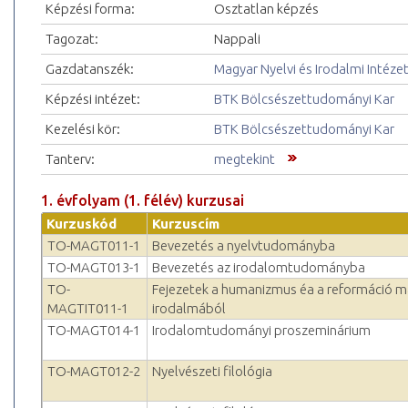
Képzési forma:
Osztatlan képzés
Tagozat:
Nappali
Gazdatanszék:
Magyar Nyelvi és Irodalmi Intéze
Képzési intézet:
BTK Bölcsészettudományi Kar
Kezelési kör:
BTK Bölcsészettudományi Kar
Tanterv:
megtekint
1. évfolyam (1. félév) kurzusai
Kurzuskód
Kurzuscím
TO-MAGT011-1
Bevezetés a nyelvtudományba
TO-MAGT013-1
Bevezetés az irodalomtudományba
TO-
Fejezetek a humanizmus éa a reformáció m
MAGTIT011-1
irodalmából
TO-MAGT014-1
Irodalomtudományi proszeminárium
TO-MAGT012-2
Nyelvészeti filológia