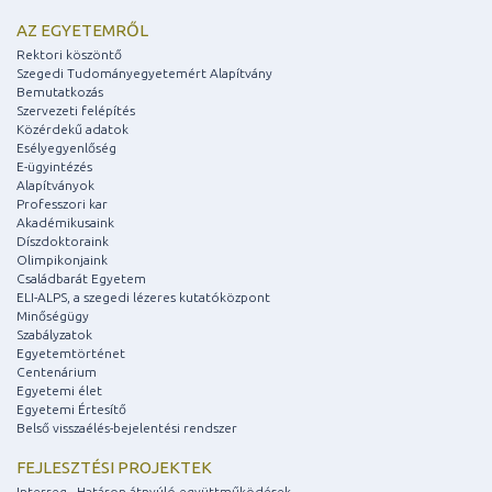
AZ EGYETEMRŐL
Rektori köszöntő
Szegedi Tudományegyetemért Alapítvány
Bemutatkozás
Szervezeti felépítés
Közérdekű adatok
Esélyegyenlőség
E-ügyintézés
Alapítványok
Professzori kar
Akadémikusaink
Díszdoktoraink
Olimpikonjaink
Családbarát Egyetem
ELI-ALPS, a szegedi lézeres kutatóközpont
Minőségügy
Szabályzatok
Egyetemtörténet
Centenárium
Egyetemi élet
Egyetemi Értesítő
Belső visszaélés-bejelentési rendszer
FEJLESZTÉSI PROJEKTEK
Interreg - Határon átnyúló együttműködések