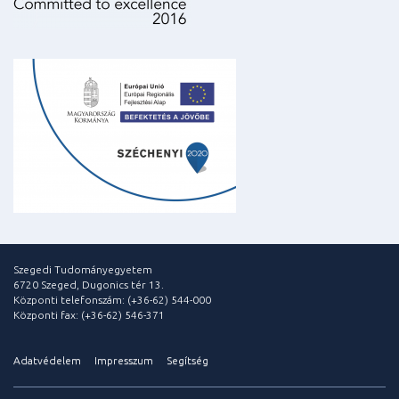
Szegedi Tudományegyetem
6720 Szeged, Dugonics tér 13.
Központi telefonszám: (+36-62) 544-000
Központi fax: (+36-62) 546-371
Adatvédelem
Impresszum
Segítség