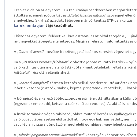
Ezen az oldalon az egyetem ETR tanulmányi rendszerében meghirdetett k
áttöltésre, ennek időpontját az „
Utolsó frissítés dátuma
” szövegnél ellenőr
amelyekhez (akikhez) az adott félévben már történt az ETR-ben kurzushi
karok honlapján
tájékozódhat.
Először az egyetemi félévet kell kiválasztania, ez az oldal tetején a „
… félé
nyílhegyekkel lépegetve lehetséges. Magán a feliraton való kattintás az old
A „
Tanrendi kereső
” mezőbe írt szöveggel általános keresést végezhet egy
Ha a „
Részletes keresési feltételek
” dobozt a jobbra mutató kettős >> nyílh
való kattintás után megjelenő listákból a kívánt tételeket (feltételenként
feltételek
” rész után ellenőrizheti.
A „
Tanrendi böngésző
” részben keresés nélkül, rendezett listákat áttekin
lehet elkezdeni (oktatók, szakok, képzési programok, tanszékek, ill. karok
A böngésző és a kereső többoszlopos eredménylistái általában a különböz
(egyszer az emelkedő, kétszer a csökkenő sorrendhez). Az aktuális rendez
A listák sorainak a végén található jobbra mutató kettős >> nyílhegyek r
való továbblépés esetén előfordulhat, hogy egy link már védett, nem nyi
vagy lépjen vissza a böngészője megfelelő gombjával, vagy jelentkezzen be
A „
Képzési programok szerinti kurzuskódlista
” képernyőn két adat rövidített