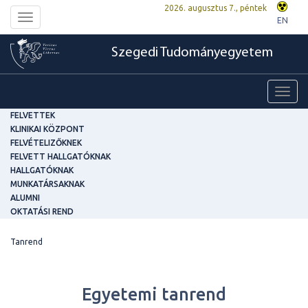
2026. augusztus 7., péntek
Toggle
EN
navigation
Szegedi Tudományegyetem
Toggl
navig
FELVETTEK
KLINIKAI KÖZPONT
FELVÉTELIZŐKNEK
FELVETT HALLGATÓKNAK
HALLGATÓKNAK
MUNKATÁRSAKNAK
ALUMNI
OKTATÁSI REND
Tanrend
Egyetemi tanrend