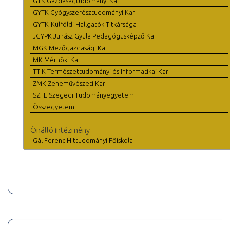
GTK Gazdaságtudományi Kar
GYTK Gyógyszerésztudományi Kar
GYTK-Külföldi Hallgatók Titkársága
JGYPK Juhász Gyula Pedagógusképző Kar
MGK Mezőgazdasági Kar
MK Mérnöki Kar
TTIK Természettudományi és Informatikai Kar
ZMK Zeneművészeti Kar
SZTE Szegedi Tudományegyetem
Összegyetemi
Önálló intézmény
Gál Ferenc Hittudományi Főiskola