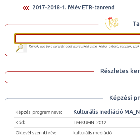
2017-2018-1. félév ETR-tanrend
Ta
Kérjük, írja be a keresett adat (kurzuskód címe, kódja, oktató, tanszék, szak
Részletes ker
Képzési p
Kulturális mediáció MA_
Képzési program neve:
Kód:
TM-KUMN_2012
Oklevél szerinti név:
kulturális mediáció