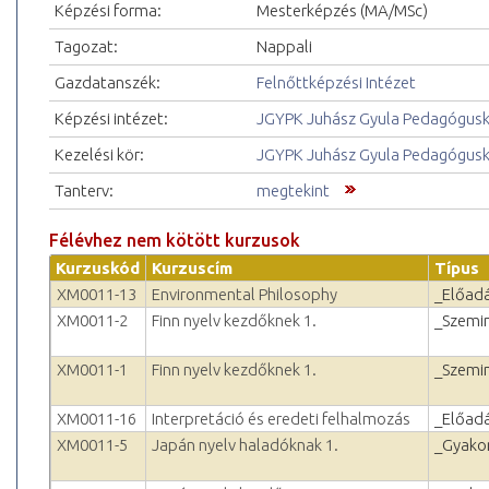
Képzési forma:
Mesterképzés (MA/MSc)
Tagozat:
Nappali
Gazdatanszék:
Felnőttképzési Intézet
Képzési intézet:
JGYPK Juhász Gyula Pedagógus
Kezelési kör:
JGYPK Juhász Gyula Pedagógus
Tanterv:
megtekint
Félévhez nem kötött kurzusok
Kurzuskód
Kurzuscím
Típus
XM0011-13
Environmental Philosophy
_Előad
XM0011-2
Finn nyelv kezdőknek 1.
_Szemi
XM0011-1
Finn nyelv kezdőknek 1.
_Szemi
XM0011-16
Interpretáció és eredeti felhalmozás
_Előad
XM0011-5
Japán nyelv haladóknak 1.
_Gyakor