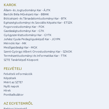
KAROK
Állam- és Jogtudományi Kar - ÁJTK
Bartók Béla Művészeti Kar - BBMK
Bölcsészet- és Társadalomtudományi Kar - BTK
Egészségtudományi és Szociális Képzési Kar - ETSZK
Fogorvostudományi Kar - FOK
Gazdaságtudományi Kar - GTK
Gyógyszerésztudományi Kar - GYTK
Juhász Gyula Pedagógusképző Kar - JGYPK
Mérnöki Kar - MK
Mezőgazdasági Kar - MGK
Szent-Györgyi Albert Orvostudományi Kar - SZAOK
Természettudományi és Informatikai Kar - TTIK
SZTE Tanárképző Központ
FELVÉTELI
Felvételi információk
Képzések
Miért az SZTE?
Nyílt napok
Hírek
Pontkalkulátor
AZ EGYETEMRŐL
Rektori köszöntő