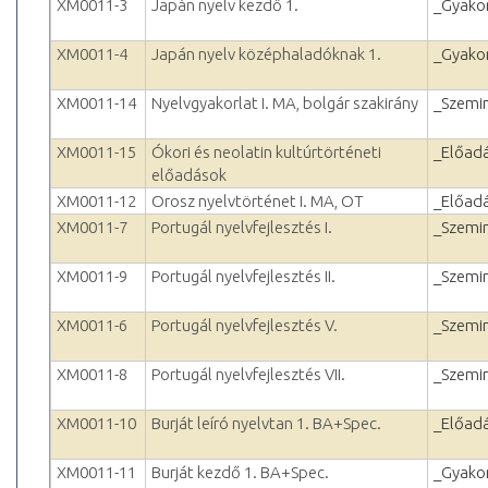
XM0011-3
Japán nyelv kezdő 1.
_Gyakor
XM0011-4
Japán nyelv középhaladóknak 1.
_Gyakor
XM0011-14
Nyelvgyakorlat I. MA, bolgár szakirány
_Szemi
XM0011-15
Ókori és neolatin kultúrtörténeti
_Előad
előadások
XM0011-12
Orosz nyelvtörténet I. MA, OT
_Előad
XM0011-7
Portugál nyelvfejlesztés I.
_Szemi
XM0011-9
Portugál nyelvfejlesztés II.
_Szemi
XM0011-6
Portugál nyelvfejlesztés V.
_Szemi
XM0011-8
Portugál nyelvfejlesztés VII.
_Szemi
XM0011-10
Burját leíró nyelvtan 1. BA+Spec.
_Előad
XM0011-11
Burját kezdő 1. BA+Spec.
_Gyakor