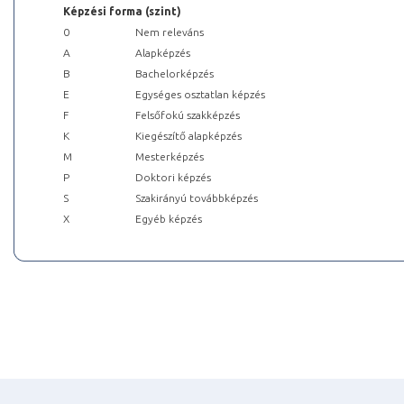
Képzési forma (szint)
0
Nem releváns
A
Alapképzés
B
Bachelorképzés
E
Egységes osztatlan képzés
F
Felsőfokú szakképzés
K
Kiegészítő alapképzés
M
Mesterképzés
P
Doktori képzés
S
Szakirányú továbbképzés
X
Egyéb képzés