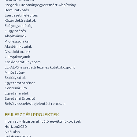
Szegedi Tudományegyetemért Alapítvány
Bemutatkozás
Szervezeti felépítés
Közérdekű adatok
Esélyegyenlőség
E-ügyintézés
Alapítványok
Professzori kar
Akadémikusaink
Díszdoktoraink
Olimpikonjaink
Családbarát Egyetem
ELI-ALPS, a szegedi lézeres kutatóközpont
Minőségügy
Szabályzatok
Egyetemtörténet
Centenárium
Egyetemi élet
Egyetemi Értesítő
Belső visszaélés-bejelentési rendszer
FEJLESZTÉSI PROJEKTEK
Interreg - Határon átnyúló együttműködések
Horizon2020
NKFI alap
Széchenyi 2020