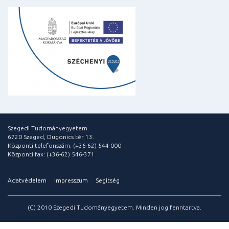
Szegedi Tudományegyetem
6720 Szeged, Dugonics tér 13.
Központi telefonszám: (+36-62) 544-000
Központi fax: (+36-62) 546-371
Adatvédelem
Impresszum
Segítség
(C) 2010 Szegedi Tudományegyetem. Minden jog fenntartva.