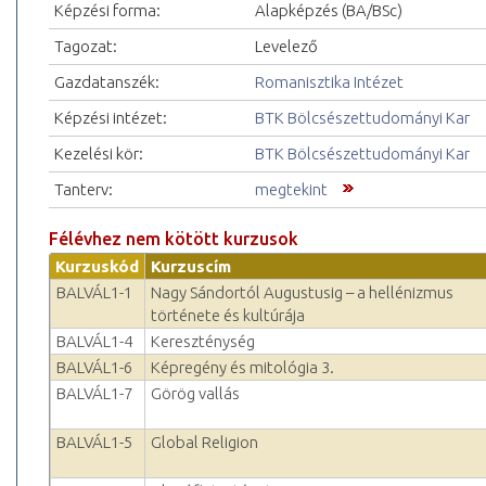
Képzési forma:
Alapképzés (BA/BSc)
Tagozat:
Levelező
Gazdatanszék:
Romanisztika Intézet
Képzési intézet:
BTK Bölcsészettudományi Kar
Kezelési kör:
BTK Bölcsészettudományi Kar
Tanterv:
megtekint
Félévhez nem kötött kurzusok
Kurzuskód
Kurzuscím
BALVÁL1-1
Nagy Sándortól Augustusig – a hellénizmus
története és kultúrája
BALVÁL1-4
Kereszténység
BALVÁL1-6
Képregény és mitológia 3.
BALVÁL1-7
Görög vallás
BALVÁL1-5
Global Religion