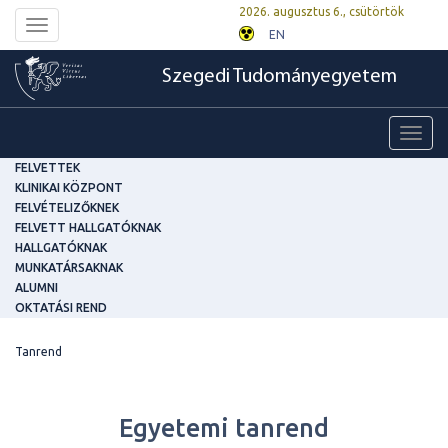
2026. augusztus 6., csütörtök
Toggle
EN
navigation
Szegedi Tudományegyetem
Toggl
navig
FELVETTEK
KLINIKAI KÖZPONT
FELVÉTELIZŐKNEK
FELVETT HALLGATÓKNAK
HALLGATÓKNAK
MUNKATÁRSAKNAK
ALUMNI
OKTATÁSI REND
Tanrend
Egyetemi tanrend