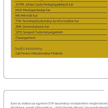
JGYPK Juhász Gyula Pedagógusképző Kar
MGK Mezőgazdasági Kar
MK Mérnöki Kar
TTIK Természettudományi és Informatikai Kar
ZMK Zeneművészeti Kar
SZTE Szegedi Tudományegyetem
Összegyetemi
Önálló intézmény
Gál Ferenc Hittudományi Főiskola
Ezen az oldalon az egyetem ETR tanulmányi rendszerében meghirdetett k
áttöltésre, ennek időpontját az „
Utolsó frissítés dátuma
” szövegnél ellenőr