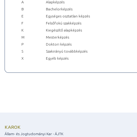
A
Alapképzés
B
Bachelorképzés
E
Egységes osztatlan képzés
F
Felsőfokú szakképzés
K
Kiegészítő alapképzés
M
Mesterképzés
P
Doktori képzés
S
Szakirányú továbbképzés
X
Egyéb képzés
KAROK
Állam- és Jogtudományi Kar - ÁJTK