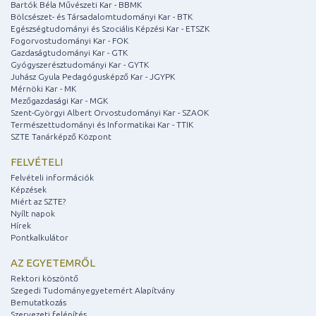
Bartók Béla Művészeti Kar - BBMK
Bölcsészet- és Társadalomtudományi Kar - BTK
Egészségtudományi és Szociális Képzési Kar - ETSZK
Fogorvostudományi Kar - FOK
Gazdaságtudományi Kar - GTK
Gyógyszerésztudományi Kar - GYTK
Juhász Gyula Pedagógusképző Kar - JGYPK
Mérnöki Kar - MK
Mezőgazdasági Kar - MGK
Szent-Györgyi Albert Orvostudományi Kar - SZAOK
Természettudományi és Informatikai Kar - TTIK
SZTE Tanárképző Központ
FELVÉTELI
Felvételi információk
Képzések
Miért az SZTE?
Nyílt napok
Hírek
Pontkalkulátor
AZ EGYETEMRŐL
Rektori köszöntő
Szegedi Tudományegyetemért Alapítvány
Bemutatkozás
Szervezeti felépítés