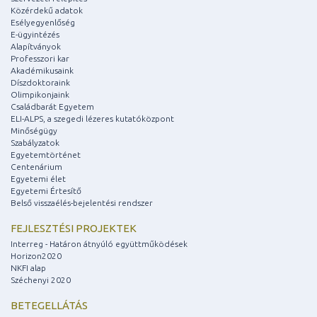
Közérdekű adatok
Esélyegyenlőség
E-ügyintézés
Alapítványok
Professzori kar
Akadémikusaink
Díszdoktoraink
Olimpikonjaink
Családbarát Egyetem
ELI-ALPS, a szegedi lézeres kutatóközpont
Minőségügy
Szabályzatok
Egyetemtörténet
Centenárium
Egyetemi élet
Egyetemi Értesítő
Belső visszaélés-bejelentési rendszer
FEJLESZTÉSI PROJEKTEK
Interreg - Határon átnyúló együttműködések
Horizon2020
NKFI alap
Széchenyi 2020
BETEGELLÁTÁS