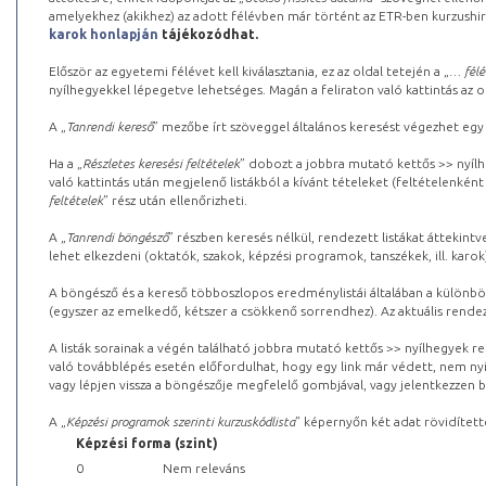
amelyekhez (akikhez) az adott félévben már történt az ETR-ben kurzushi
karok honlapján
tájékozódhat.
Először az egyetemi félévet kell kiválasztania, ez az oldal tetején a „
… félé
nyílhegyekkel lépegetve lehetséges. Magán a feliraton való kattintás az old
A „
Tanrendi kereső
” mezőbe írt szöveggel általános keresést végezhet egy
Ha a „
Részletes keresési feltételek
” dobozt a jobbra mutató kettős >> nyílh
való kattintás után megjelenő listákból a kívánt tételeket (feltételenként
feltételek
” rész után ellenőrizheti.
A „
Tanrendi böngésző
” részben keresés nélkül, rendezett listákat áttekin
lehet elkezdeni (oktatók, szakok, képzési programok, tanszékek, ill. karok
A böngésző és a kereső többoszlopos eredménylistái általában a különböz
(egyszer az emelkedő, kétszer a csökkenő sorrendhez). Az aktuális rendez
A listák sorainak a végén található jobbra mutató kettős >> nyílhegyek r
való továbblépés esetén előfordulhat, hogy egy link már védett, nem nyi
vagy lépjen vissza a böngészője megfelelő gombjával, vagy jelentkezzen be
A „
Képzési programok szerinti kurzuskódlista
” képernyőn két adat rövidített
Képzési forma (szint)
0
Nem releváns