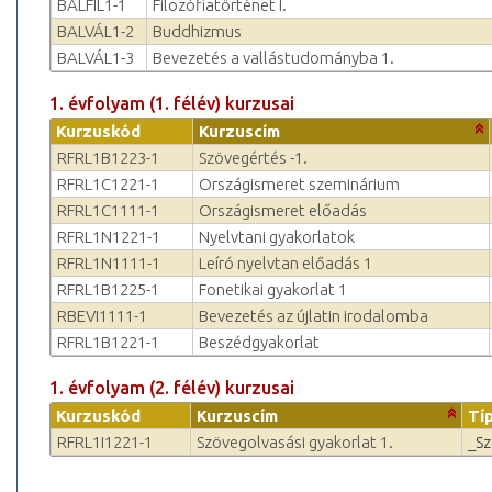
BALFIL1-1
Filozófiatörténet I.
BALVÁL1-2
Buddhizmus
BALVÁL1-3
Bevezetés a vallástudományba 1.
1. évfolyam (1. félév) kurzusai
Kurzuskód
Kurzuscím
RFRL1B1223-1
Szövegértés -1.
RFRL1C1221-1
Országismeret szeminárium
RFRL1C1111-1
Országismeret előadás
RFRL1N1221-1
Nyelvtani gyakorlatok
RFRL1N1111-1
Leíró nyelvtan előadás 1
RFRL1B1225-1
Fonetikai gyakorlat 1
RBEVI1111-1
Bevezetés az újlatin irodalomba
RFRL1B1221-1
Beszédgyakorlat
1. évfolyam (2. félév) kurzusai
Kurzuskód
Kurzuscím
Tí
RFRL1I1221-1
Szövegolvasási gyakorlat 1.
_S