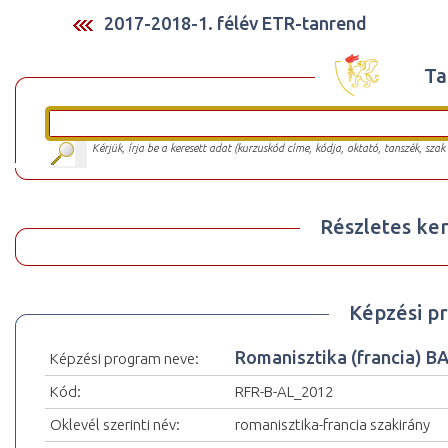
2017-2018-1. félév ETR-tanrend
Ta
Kérjük, írja be a keresett adat (kurzuskód címe, kódja, oktató, tanszék, szak
Részletes ker
Képzési p
Romanisztika (francia) 
Képzési program neve:
Kód:
RFR-B-AL_2012
Oklevél szerinti név:
romanisztika-francia szakirány