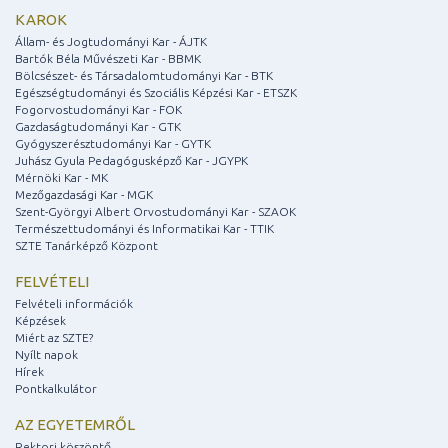
KAROK
Állam- és Jogtudományi Kar - ÁJTK
Bartók Béla Művészeti Kar - BBMK
Bölcsészet- és Társadalomtudományi Kar - BTK
Egészségtudományi és Szociális Képzési Kar - ETSZK
Fogorvostudományi Kar - FOK
Gazdaságtudományi Kar - GTK
Gyógyszerésztudományi Kar - GYTK
Juhász Gyula Pedagógusképző Kar - JGYPK
Mérnöki Kar - MK
Mezőgazdasági Kar - MGK
Szent-Györgyi Albert Orvostudományi Kar - SZAOK
Természettudományi és Informatikai Kar - TTIK
SZTE Tanárképző Központ
FELVÉTELI
Felvételi információk
Képzések
Miért az SZTE?
Nyílt napok
Hírek
Pontkalkulátor
AZ EGYETEMRŐL
Rektori köszöntő