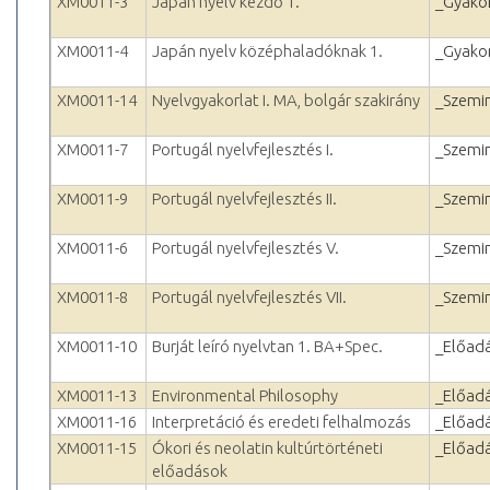
XM0011-3
Japán nyelv kezdő 1.
_Gyakor
XM0011-4
Japán nyelv középhaladóknak 1.
_Gyakor
XM0011-14
Nyelvgyakorlat I. MA, bolgár szakirány
_Szemi
XM0011-7
Portugál nyelvfejlesztés I.
_Szemi
XM0011-9
Portugál nyelvfejlesztés II.
_Szemi
XM0011-6
Portugál nyelvfejlesztés V.
_Szemi
XM0011-8
Portugál nyelvfejlesztés VII.
_Szemi
XM0011-10
Burját leíró nyelvtan 1. BA+Spec.
_Előad
XM0011-13
Environmental Philosophy
_Előad
XM0011-16
Interpretáció és eredeti felhalmozás
_Előad
XM0011-15
Ókori és neolatin kultúrtörténeti
_Előad
előadások