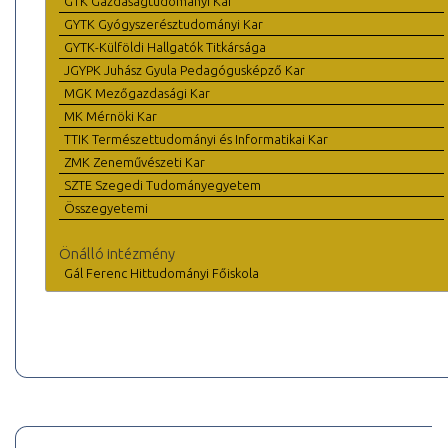
GTK Gazdaságtudományi Kar
GYTK Gyógyszerésztudományi Kar
GYTK-Külföldi Hallgatók Titkársága
JGYPK Juhász Gyula Pedagógusképző Kar
MGK Mezőgazdasági Kar
MK Mérnöki Kar
TTIK Természettudományi és Informatikai Kar
ZMK Zeneművészeti Kar
SZTE Szegedi Tudományegyetem
Összegyetemi
Önálló intézmény
Gál Ferenc Hittudományi Főiskola