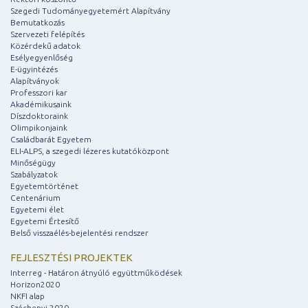
Szegedi Tudományegyetemért Alapítvány
Bemutatkozás
Szervezeti felépítés
Közérdekű adatok
Esélyegyenlőség
E-ügyintézés
Alapítványok
Professzori kar
Akadémikusaink
Díszdoktoraink
Olimpikonjaink
Családbarát Egyetem
ELI-ALPS, a szegedi lézeres kutatóközpont
Minőségügy
Szabályzatok
Egyetemtörténet
Centenárium
Egyetemi élet
Egyetemi Értesítő
Belső visszaélés-bejelentési rendszer
FEJLESZTÉSI PROJEKTEK
Interreg - Határon átnyúló együttműködések
Horizon2020
NKFI alap
Széchenyi 2020