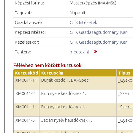
Képzési forma:
Mesterképzés (MA/MSc)
Tagozat:
Nappali
Gazdatanszék:
GTK Intézetek
Képzési intézet:
GTK Gazdaságtudományi Kar
Kezelési kör:
GTK Gazdaságtudományi Kar
Tanterv:
megtekint
Félévhez nem kötött kurzusok
Kurzuskód
Kurzuscím
Típus
XM0011-11
Burját kezdő 1. BA+Spec.
_Gyakor
XM0011-2
Finn nyelv kezdőknek 1.
_Szemi
XM0011-1
Finn nyelv kezdőknek 1.
_Szemi
XM0011-5
Japán nyelv haladóknak 1.
_Gyakor