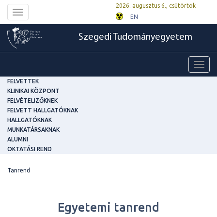
2026. augusztus 6., csütörtök
Toggle
EN
navigation
Szegedi Tudományegyetem
Toggl
navig
FELVETTEK
KLINIKAI KÖZPONT
FELVÉTELIZŐKNEK
FELVETT HALLGATÓKNAK
HALLGATÓKNAK
MUNKATÁRSAKNAK
ALUMNI
OKTATÁSI REND
Tanrend
Egyetemi tanrend