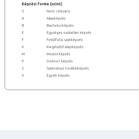
Képzési forma (szint)
0
Nem releváns
A
Alapképzés
B
Bachelorképzés
E
Egységes osztatlan képzés
F
Felsőfokú szakképzés
K
Kiegészítő alapképzés
M
Mesterképzés
P
Doktori képzés
S
Szakirányú továbbképzés
X
Egyéb képzés