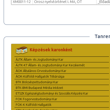
XM0011-12
Orosz nyelvtörténet I. MA, OT
_Előad
Tanre
Képzések karonként
ÁJTK Állam- és Jogtudományi Kar
ÁJTK-KT Állam- és Jogtudományi Kar Kecskemét
ÁOK Általános Orvostudományi Kar
ÁOK-Külföldi Hallgatók Titkársága
BTK Bölcsészettudományi Kar
BTK-BMI Budapest Média Intézet
ETSZK Egészségtudományi és Szociális Képzési Kar
FOK Fogorvostudományi Kar
FOK-K Külföldi Hallgatók