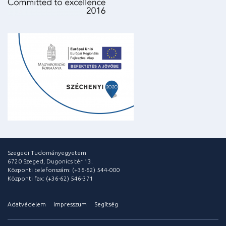
Szegedi Tudományegyetem
6720 Szeged, Dugonics tér 13.
Központi telefonszám: (+36-62) 544-000
Központi fax: (+36-62) 546-371
Adatvédelem
Impresszum
Segítség