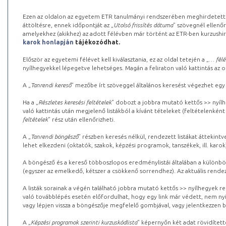
Ezen az oldalon az egyetem ETR tanulmányi rendszerében meghirdetett k
áttöltésre, ennek időpontját az „
Utolsó frissítés dátuma
” szövegnél ellenőr
amelyekhez (akikhez) az adott félévben már történt az ETR-ben kurzushi
karok honlapján
tájékozódhat.
Először az egyetemi félévet kell kiválasztania, ez az oldal tetején a „
… félé
nyílhegyekkel lépegetve lehetséges. Magán a feliraton való kattintás az old
A „
Tanrendi kereső
” mezőbe írt szöveggel általános keresést végezhet egy
Ha a „
Részletes keresési feltételek
” dobozt a jobbra mutató kettős >> nyílh
való kattintás után megjelenő listákból a kívánt tételeket (feltételenként
feltételek
” rész után ellenőrizheti.
A „
Tanrendi böngésző
” részben keresés nélkül, rendezett listákat áttekin
lehet elkezdeni (oktatók, szakok, képzési programok, tanszékek, ill. karok
A böngésző és a kereső többoszlopos eredménylistái általában a különböz
(egyszer az emelkedő, kétszer a csökkenő sorrendhez). Az aktuális rendez
A listák sorainak a végén található jobbra mutató kettős >> nyílhegyek r
való továbblépés esetén előfordulhat, hogy egy link már védett, nem nyi
vagy lépjen vissza a böngészője megfelelő gombjával, vagy jelentkezzen be
A „
Képzési programok szerinti kurzuskódlista
” képernyőn két adat rövidített