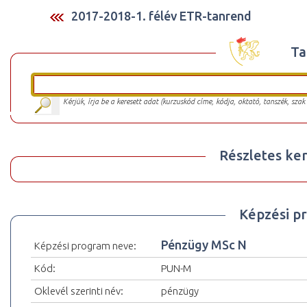
2017-2018-1. félév ETR-tanrend
Ta
Kérjük, írja be a keresett adat (kurzuskód címe, kódja, oktató, tanszék, szak
Részletes ker
Képzési p
Pénzügy MSc N
Képzési program neve:
Kód:
PUN-M
Oklevél szerinti név:
pénzügy